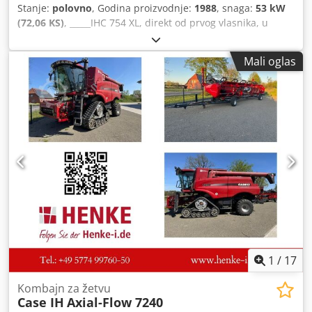
Stanje:
polovno
, Godina proizvodnje:
1988
, snaga:
53 kW
(72,06 KS)
, _____IHC 754 XL, direkt od prvog vlasnika, u
odličnom stanju. Radni sati: oko 8.600. Godina proizvodnje:
1988. Prednji hidraulični podiznik. Prednji kardanski
Mali oglas
prenos. Brzina: 30 km/h. Cena: 24.500,00 evra, neto.
Lokacija: nema podataka. Dcjdpfszdmutsx Al Njk
1
/
17
Kombajn za žetvu
Case IH
Axial-Flow 7240