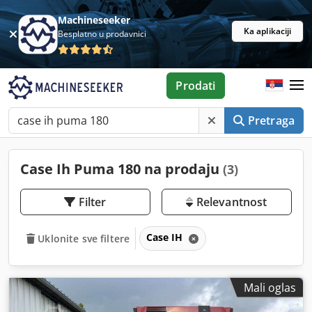
Machineseeker
Ka aplikaciji
Besplatno u prodavnici
Prodati
Pretraga
Case Ih Puma 180 na prodaju
(3)
Filter
Relevantnost
Case IH
Uklonite sve filtere
Mali oglas