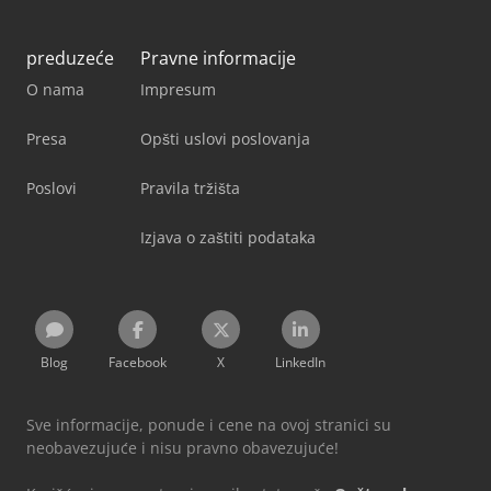
preduzeće
Pravne informacije
O nama
Impresum
Presa
Opšti uslovi poslovanja
Poslovi
Pravila tržišta
Izjava o zaštiti podataka
Blog
Facebook
X
LinkedIn
Sve informacije, ponude i cene na ovoj stranici su
neobavezujuće i nisu pravno obavezujuće!