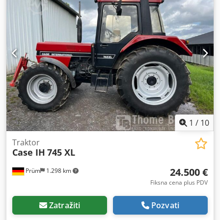
1
/
10
Traktor
Case IH
745 XL
24.500 €
Prüm
1.298 km
Fiksna cena plus PDV
Zatražiti
Pozvati