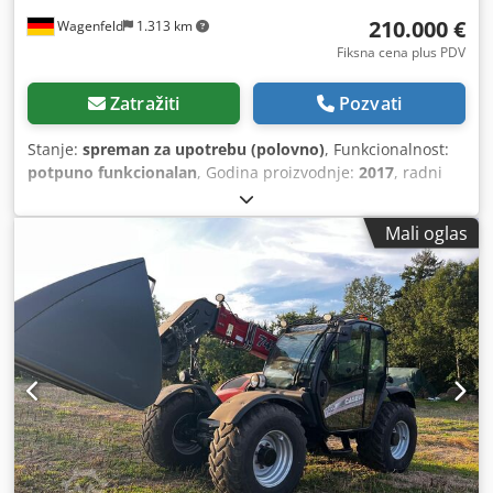
210.000 €
Wagenfeld
1.313 km
Fiksna cena plus PDV
Zatražiti
Pozvati
Stanje:
spreman za upotrebu (polovno)
, Funkcionalnost:
potpuno funkcionalan
, Godina proizvodnje:
2017
, radni
sati:
1.706 h
, snaga:
366 kW (497,62 KS)
, vrsta goriva:
dizel
,
maksimalna brzina:
30 km/h
, prva registracija:
07/2017
,
Mali oglas
sledeća inspekcija (TÜV):
07/2026
, dimenzija zadnje gume:
500/85 R24
, broj mašine/vozila:
YHG233775
, Oprema:
kabina, klima uređaj, osvetljenje, sekač za uljanu repicu,
vučna spojnica prikolice
, Po nalogu ovlašćenog lica
nudimo sledeću polovnu mašinu na prodaju: Case-IH
kombajn AF 7240 sa ST-rotorom Broj šasije: YHG233775
Dedpjzabtdofx Al Njck Uzdužno postavljen ST-rotor
Varijanta za 30 km/h 6-cilindara Snaga: 366 kW (497 KS)
Prednji točkovi: gumene gusenice sa oprugama, širina 610
mm Zadnji točkovi: 500/85 R24 HID paket radnih farova AC
FAN automatsko podešavanje broja obrtaja ventilatora