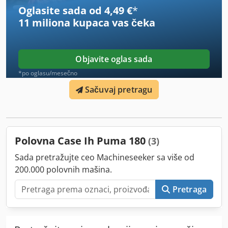
broj: 2926-26
Oglasite sada od 4,49 €
*
11 miliona kupaca
vas čeka
Objavite oglas sada
*po oglasu/mesečno
Sačuvaj pretragu
Polovna Case Ih Puma 180
(3)
Sada pretražujte ceo Machineseeker sa više od
200.000 polovnih mašina.
Pretraga