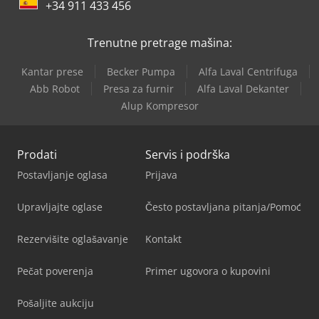
+34 911 433 456
Trenutne pretrage mašina:
Kantar prese
Becker Pumpa
Alfa Laval Centrifuga
Abb Robot
Presa za furnir
Alfa Laval Dekanter
Alup Kompresor
Prodati
Servis i podrška
Postavljanje oglasa
Prijava
Upravljajte oglase
Često postavljana pitanja/Pomoć
Rezervišite oglašavanje
Kontakt
Pečat poverenja
Primer ugovora o kupovini
Pošaljite aukciju