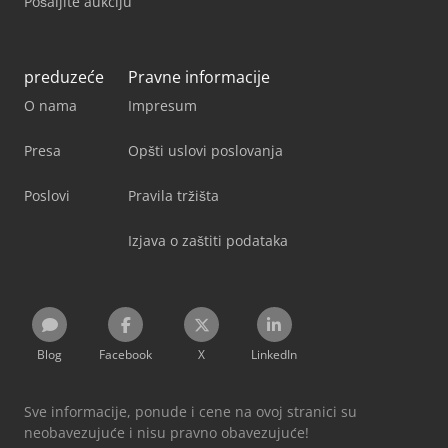
Pošaljite aukciju
preduzeće
Pravne informacije
O nama
Impresum
Presa
Opšti uslovi poslovanja
Poslovi
Pravila tržišta
Izjava o zaštiti podataka
Blog
Facebook
X
LinkedIn
Sve informacije, ponude i cene na ovoj stranici su
neobavezujuće i nisu pravno obavezujuće!