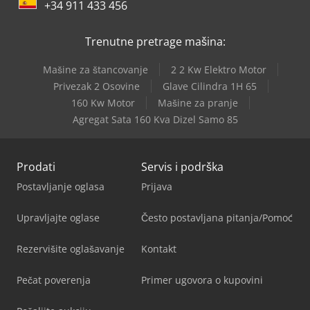
+34 911 433 456
Trenutne pretrage mašina:
Mašine za štancovanje
2 2 Kw Elektro Motor
Privezak 2 Osovine
Glave Cilindra 1H 65
160 Kw Motor
Mašine za pranje
Agregat Sata 160 Kva Dizel Samo 85
Prodati
Servis i podrška
Postavljanje oglasa
Prijava
Upravljajte oglase
Često postavljana pitanja/Pomoć
Rezervišite oglašavanje
Kontakt
Pečat poverenja
Primer ugovora o kupovini