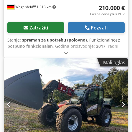
210.000 €
Wagenfeld
1.313 km
Fiksna cena plus PDV
Zatražiti
Pozvati
Stanje:
spreman za upotrebu (polovno)
, Funkcionalnost:
potpuno funkcionalan
, Godina proizvodnje:
2017
, radni
sati:
1.706 h
, snaga:
366 kW (497,62 KS)
, vrsta goriva:
dizel
,
maksimalna brzina:
30 km/h
, prva registracija:
07/2017
,
Mali oglas
sledeća inspekcija (TÜV):
07/2026
, dimenzija zadnje gume:
500/85 R24
, broj mašine/vozila:
YHG233775
, Oprema:
kabina, klima uređaj, osvetljenje, sekač za uljanu repicu,
vučna spojnica prikolice
, Po nalogu ovlašćenog lica
nudimo sledeću polovnu mašinu na prodaju: Case-IH
kombajn AF 7240 sa ST-rotorom Broj šasije: YHG233775
Uzdužno postavljen ST-rotor Varijanta za 30 km/h 6-
cilindara Snaga: 366 kW (497 KS) Prednji točkovi: gumene
gusenice sa oprugama, širina 610 mm Zadnji točkovi:
500/85 R24 HID paket radnih farova AC FAN automatsko
podešavanje broja obrtaja ventilatora Podesiva izbacna cev