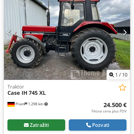
1
/
10
Traktor
Case IH
745 XL
24.500 €
Prüm
1.298 km
Fiksna cena plus PDV
Zatražiti
Pozvati