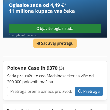
broj: 2926-26
Oglasite sada od 4,49 €
*
11 miliona kupaca
vas čeka
Objavite oglas sada
*po oglasu/mesečno
Sačuvaj pretragu
Polovna Case Ih 9370
(3)
Sada pretražujte ceo Machineseeker sa više od
200.000 polovnih mašina.
Pretraga