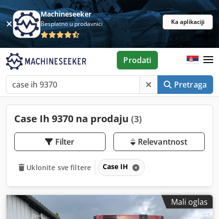
Machineseeker
Ka aplikaciji
Besplatno u prodavnici
Prodati
Pretraga
Case Ih 9370 na prodaju
(3)
Filter
Relevantnost
Case IH
Uklonite sve filtere
Mali oglas