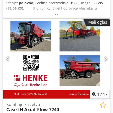
Stanje:
polovno
, Godina proizvodnje:
1988
, snaga:
53 kW
(72,06 KS)
, _____IHC 754 XL, direkt od prvog vlasnika, u
odličnom stanju. Radni sati: oko 8.600. Godina proizvodnje:
1988. Prednji hidraulični podiznik. Prednji kardanski
Mali oglas
prenos. Brzina: 30 km/h. Cena: 24.500,00 evra, neto.
Lokacija: nema podataka. Crjdjzdmutjpfx Agmef
1
/
17
Kombajn za žetvu
Case IH
Axial-Flow 7240