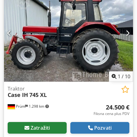
1
/
10
Traktor
Case IH
745 XL
24.500 €
Prüm
1.298 km
Fiksna cena plus PDV
Zatražiti
Pozvati