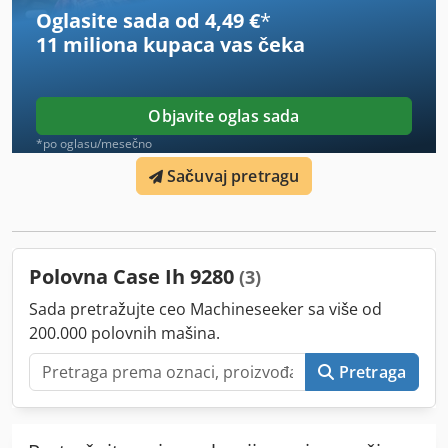
broj: 2926-26
Oglasite sada od 4,49 €
*
11 miliona kupaca
vas čeka
Objavite oglas sada
*po oglasu/mesečno
Sačuvaj pretragu
Polovna Case Ih 9280
(3)
Sada pretražujte ceo Machineseeker sa više od
200.000 polovnih mašina.
Pretraga