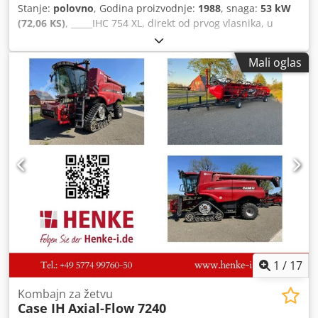
Stanje:
polovno
, Godina proizvodnje:
1988
, snaga:
53 kW
(72,06 KS)
, _____IHC 754 XL, direkt od prvog vlasnika, u
odličnom stanju. Radni sati: oko 8.600. Godina proizvodnje:
1988. Prednji hidraulični podiznik. Prednji kardanski
Mali oglas
prenos. Brzina: 30 km/h. Cena: 24.500,00 evra, neto.
Lokacija: nema podataka. Crsdpfezdmutjx Ap Ejf
1
/
17
Kombajn za žetvu
Case IH
Axial-Flow 7240