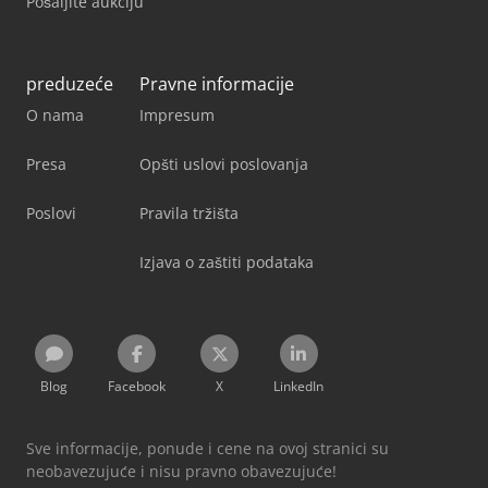
Pošaljite aukciju
preduzeće
Pravne informacije
O nama
Impresum
Presa
Opšti uslovi poslovanja
Poslovi
Pravila tržišta
Izjava o zaštiti podataka
Blog
Facebook
X
LinkedIn
Sve informacije, ponude i cene na ovoj stranici su
neobavezujuće i nisu pravno obavezujuće!