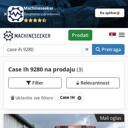
Machineseeker
Ka aplikaciji
Besplatno u prodavnici
Prodati
Pretraga
Case Ih 9280 na prodaju
(3)
Filter
Relevantnost
Case IH
Uklonite sve filtere
Mali oglas