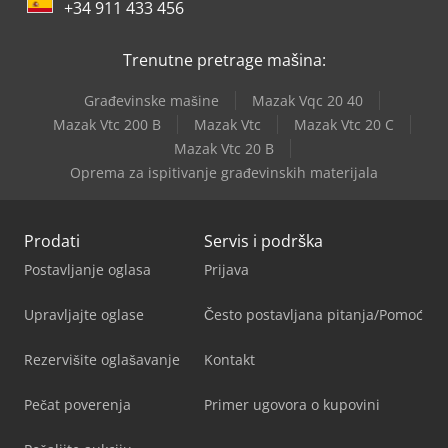
+34 911 433 456
Trenutne pretrage mašina:
Građevinske mašine
Mazak Vqc 20 40
Mazak Vtc 200 B
Mazak Vtc
Mazak Vtc 20 C
Mazak Vtc 20 B
Oprema za ispitivanje građevinskih materijala
Prodati
Servis i podrška
Postavljanje oglasa
Prijava
Upravljajte oglase
Često postavljana pitanja/Pomoć
Rezervišite oglašavanje
Kontakt
Pečat poverenja
Primer ugovora o kupovini