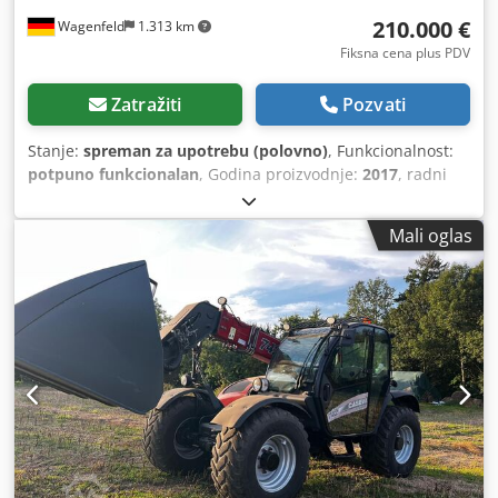
210.000 €
Wagenfeld
1.313 km
Fiksna cena plus PDV
Zatražiti
Pozvati
Stanje:
spreman za upotrebu (polovno)
, Funkcionalnost:
potpuno funkcionalan
, Godina proizvodnje:
2017
, radni
sati:
1.706 h
, snaga:
366 kW (497,62 KS)
, vrsta goriva:
dizel
,
maksimalna brzina:
30 km/h
, prva registracija:
07/2017
,
Mali oglas
sledeća inspekcija (TÜV):
07/2026
, dimenzija zadnje gume:
500/85 R24
, broj mašine/vozila:
YHG233775
, Oprema:
kabina, klima uređaj, osvetljenje, sekač za uljanu repicu,
vučna spojnica prikolice
, Po nalogu ovlašćenog lica
nudimo sledeću polovnu mašinu na prodaju: Case-IH
kombajn AF 7240 sa ST-rotorom Broj šasije: YHG233775
Uzdužno postavljen ST-rotor Varijanta za 30 km/h 6-
cilindara Snaga: 366 kW (497 KS) Prednji točkovi: gumene
gusenice sa oprugama, širina 610 mm Zadnji točkovi:
500/85 R24 HID paket radnih farova AC FAN automatsko
podešavanje broja obrtaja ventilatora Podesiva izbacna cev