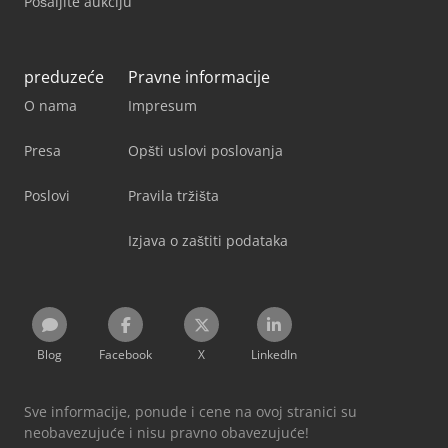
Pošaljite aukciju
preduzeće
Pravne informacije
O nama
Impresum
Presa
Opšti uslovi poslovanja
Poslovi
Pravila tržišta
Izjava o zaštiti podataka
Blog
Facebook
X
LinkedIn
Sve informacije, ponude i cene na ovoj stranici su
neobavezujuće i nisu pravno obavezujuće!