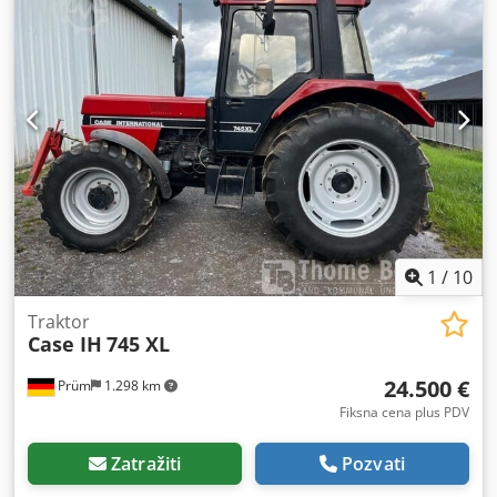
1
/
10
Traktor
Case IH
745 XL
24.500 €
Prüm
1.298 km
Fiksna cena plus PDV
Zatražiti
Pozvati