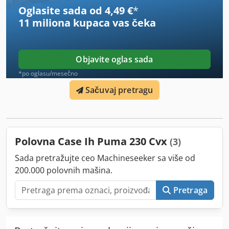
broj: 2926-26
Oglasite sada od 4,49 €
*
11 miliona kupaca
vas čeka
Objavite oglas sada
*po oglasu/mesečno
Sačuvaj pretragu
Polovna Case Ih Puma 230 Cvx
(3)
Sada pretražujte ceo Machineseeker sa više od
200.000 polovnih mašina.
Pretraga