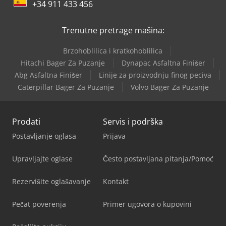
+34 911 433 456
Trenutne pretrage mašina:
Brzohoblilica i kratkohoblilica
Hitachi Bager Za Puzanje
Dynapac Asfaltna Finišer
Abg Asfaltna Finišer
Linije za proizvodnju finog peciva
Caterpillar Bager Za Puzanje
Volvo Bager Za Puzanje
Prodati
Servis i podrška
Postavljanje oglasa
Prijava
Upravljajte oglase
Često postavljana pitanja/Pomoć
Rezervišite oglašavanje
Kontakt
Pečat poverenja
Primer ugovora o kupovini