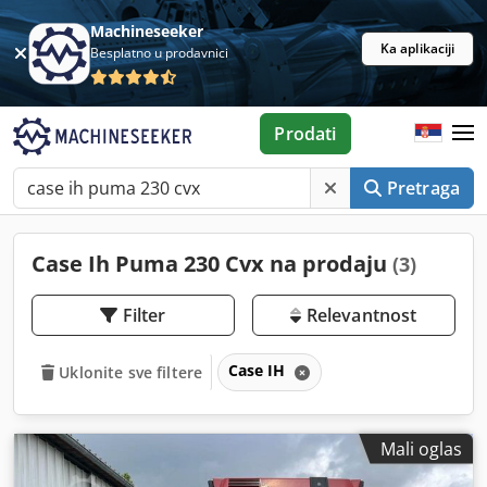
Machineseeker
Ka aplikaciji
Besplatno u prodavnici
Prodati
Pretraga
Case Ih Puma 230 Cvx na prodaju
(3)
Filter
Relevantnost
Case IH
Uklonite sve filtere
Mali oglas