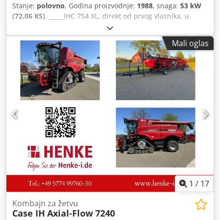
Stanje:
polovno
, Godina proizvodnje:
1988
, snaga:
53 kW
(72,06 KS)
, _____IHC 754 XL, direkt od prvog vlasnika, u
odličnom stanju. Radni sati: oko 8.600. Godina proizvodnje:
1988. Prednji hidraulični podiznik. Prednji kardanski
Mali oglas
prenos. Brzina: 30 km/h. Cena: 24.500,00 evra, neto.
Lokacija: nema podataka. Csdpfx Aozdmutebtjha
1
/
17
Kombajn za žetvu
Case IH
Axial-Flow 7240