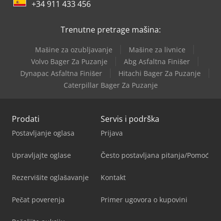
+34 911 433 456
Trenutne pretrage mašina:
Mašine za ozubljavanje
Mašine za livnice
Volvo Bager Za Puzanje
Abg Asfaltna Finišer
Dynapac Asfaltna Finišer
Hitachi Bager Za Puzanje
Caterpillar Bager Za Puzanje
Prodati
Servis i podrška
Postavljanje oglasa
Prijava
Upravljajte oglase
Često postavljana pitanja/Pomoć
Rezervišite oglašavanje
Kontakt
Pečat poverenja
Primer ugovora o kupovini