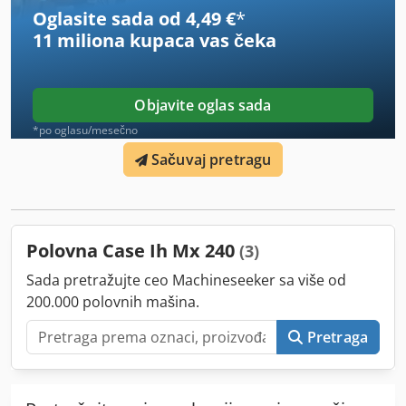
Oglasite sada od 4,49 €
*
11 miliona kupaca
vas čeka
Objavite oglas sada
*po oglasu/mesečno
Sačuvaj pretragu
Polovna Case Ih Mx 240
(3)
Sada pretražujte ceo Machineseeker sa više od
200.000 polovnih mašina.
Pretraga