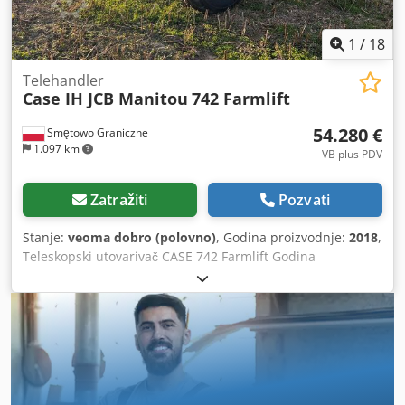
1
/
18
Telehandler
Case IH JCB Manitou
742 Farmlift
54.280 €
Smętowo Graniczne
1.097 km
VB plus PDV
Zatražiti
Pozvati
Stanje:
veoma dobro (polovno)
, Godina proizvodnje:
2018
,
Teleskopski utovarivač CASE 742 Farmlift Godina
proizvodnje: 2018. 4800 radnih sati Dužina kraka: 7 m
Nosivost: 4,2 t Snaga: 107 kW Zadnja kuka Dodew Nq
Ngjpfx Ag Heck Džojstik Klima Pogon 4x4 Sve potpuno
ispravno, bez lufta. Nova kašika