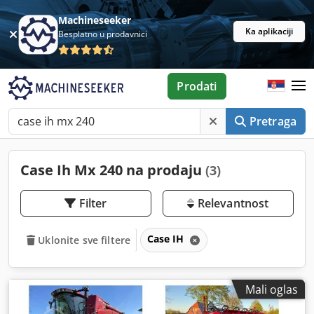
Machineseeker
Ka aplikaciji
Besplatno u prodavnici
Prodati
Pretraga
Case Ih Mx 240 na prodaju
(3)
Filter
Relevantnost
Case IH
Uklonite sve filtere
Mali oglas