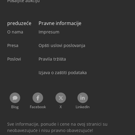
Pošaljite aukciju
preduzeće
Pravne informacije
O nama
Impresum
Presa
Opšti uslovi poslovanja
Poslovi
Pravila tržišta
Izjava o zaštiti podataka
Blog
Facebook
X
LinkedIn
Sve informacije, ponude i cene na ovoj stranici su
neobavezujuće i nisu pravno obavezujuće!