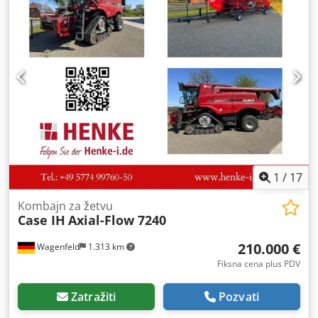
1
/
17
Kombajn za žetvu
Case IH
Axial-Flow 7240
210.000 €
Wagenfeld
1.313 km
Fiksna cena plus PDV
Zatražiti
Pozvati