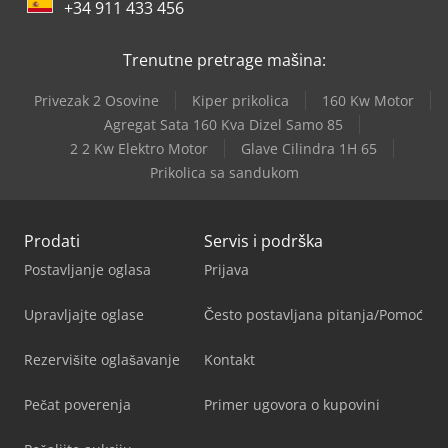
+34 911 433 456
Trenutne pretrage mašina:
Privezak 2 Osovine
Kiper prikolica
160 Kw Motor
Agregat Sata 160 Kva Dizel Samo 85
2 2 Kw Elektro Motor
Glave Cilindra 1H 65
Prikolica sa sandukom
Prodati
Servis i podrška
Postavljanje oglasa
Prijava
Upravljajte oglase
Često postavljana pitanja/Pomoć
Rezervišite oglašavanje
Kontakt
Pečat poverenja
Primer ugovora o kupovini