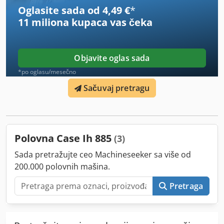
broj: 2926-26
Oglasite sada od 4,49 €
*
11 miliona kupaca
vas čeka
Objavite oglas sada
*po oglasu/mesečno
Sačuvaj pretragu
Polovna Case Ih 885
(3)
Sada pretražujte ceo Machineseeker sa više od
200.000 polovnih mašina.
Pretraga