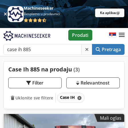
Machineseeker
Ka aplikaciji
Besplatno u prodavnici
Prodati
Pretraga
Case Ih 885 na prodaju
(3)
Filter
Relevantnost
Case IH
Uklonite sve filtere
Mali oglas