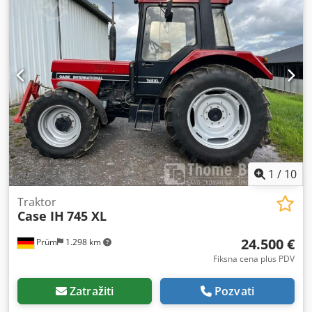
1
/
10
Traktor
Case IH
745 XL
24.500 €
Prüm
1.298 km
Fiksna cena plus PDV
Zatražiti
Pozvati