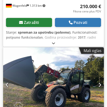
210.000 €
Wagenfeld
1.313 km
Fiksna cena plus PDV
Zatražiti
Pozvati
Stanje:
spreman za upotrebu (polovno)
, Funkcionalnost:
potpuno funkcionalan
, Godina proizvodnje:
2017
, radni
sati:
1.706 h
, snaga:
366 kW (497,62 KS)
, vrsta goriva:
dizel
,
maksimalna brzina:
30 km/h
, prva registracija:
07/2017
,
Mali oglas
sledeća inspekcija (TÜV):
07/2026
, dimenzija zadnje gume:
500/85 R24
, broj mašine/vozila:
YHG233775
, Oprema:
kabina, klima uređaj, osvetljenje, sekač za uljanu repicu,
vučna spojnica prikolice
, Po nalogu ovlašćenog lica
nudimo sledeću polovnu mašinu na prodaju: Case-IH
kombajn AF 7240 sa ST-rotorom Broj šasije: YHG233775
Uzdužno postavljen ST-rotor Varijanta za 30 km/h 6-
cilindara Snaga: 366 kW (497 KS) Prednji točkovi: gumene
gusenice sa oprugama, širina 610 mm Zadnji točkovi:
500/85 R24 HID paket radnih farova AC FAN automatsko
podešavanje broja obrtaja ventilatora Dkjdozabtdepfx