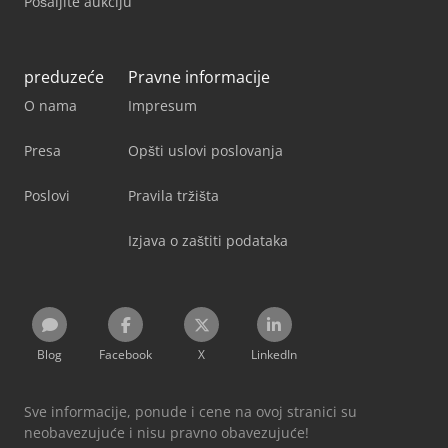
Pošaljite aukciju
preduzeće
Pravne informacije
O nama
Impresum
Presa
Opšti uslovi poslovanja
Poslovi
Pravila tržišta
Izjava o zaštiti podataka
Blog
Facebook
X
LinkedIn
Sve informacije, ponude i cene na ovoj stranici su
neobavezujuće i nisu pravno obavezujuće!