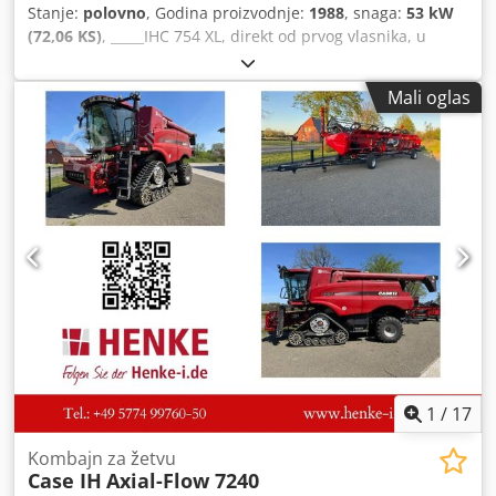
Stanje:
polovno
, Godina proizvodnje:
1988
, snaga:
53 kW
(72,06 KS)
, _____IHC 754 XL, direkt od prvog vlasnika, u
odličnom stanju. Radni sati: oko 8.600. Godina proizvodnje:
1988. Prednji hidraulični podiznik. Prednji kardanski
Mali oglas
prenos. Brzina: 30 km/h. Cena: 24.500,00 evra, neto.
Lokacija: nema podataka. Dedpfxjzdmutj Akmokr
1
/
17
Kombajn za žetvu
Case IH
Axial-Flow 7240