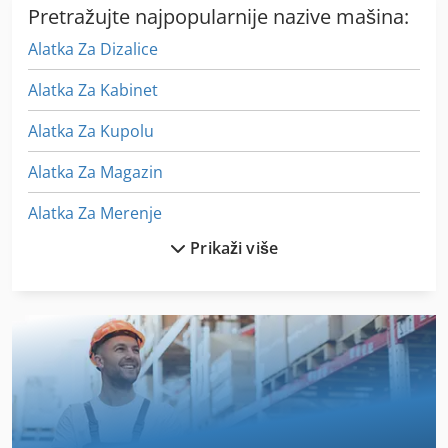
Pretražujte najpopularnije nazive mašina:
Alatka Za Dizalice
Alatka Za Kabinet
Alatka Za Kupolu
Alatka Za Magazin
Alatka Za Merenje
Prikaži više
Alatka Za Merenje Mašina
Alatka Za Nosioce
Alatka Za Novinare Spoticanje
Alatka Za Pravljenje Narukvica
Alatka Za Sobu Glodalica