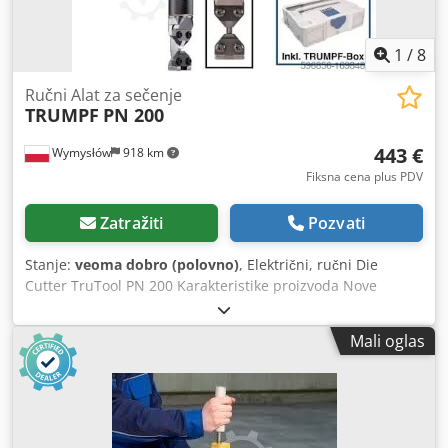
1
/
8
Ručni Alat za sečenje
TRUMPF
PN 200
443 €
Wymysłów
918 km
Fiksna cena plus PDV
Zatražiti
Pozvati
Stanje:
veoma dobro (polovno)
, Električni, ručni Die
Cutter TruTool PN 200 Karakteristike proizvoda Nove
vibracione makaze TruTool PN 200 prvenstveno se koriste
za sečenje CLU sekcija, trapeznog lima itd. Uređaj sa
Mali oglas
kratkim alatom za obradu lima dubine profila do 85 mm i
za C-L-U profile. Takođe za valovite listove. Dsdpouhm E
Sofx Ak Uock Idealan za teško dostupna mesta. Smer rada
se može podesiti za 360 ° lako i bez alata u koracima od 45
stepeni. Vreme promene svedena na minimum Punch i