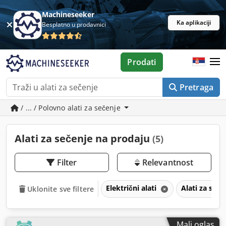
Machineseeker
Ka aplikaciji
Besplatno u prodavnici
Prodati
Pretraga
/ ... / Polovno alati za sečenje
Alati za sečenje na prodaju
(5)
Filter
Relevantnost
Električni alati
Alati za seč
Uklonite sve filtere
Mali oglas