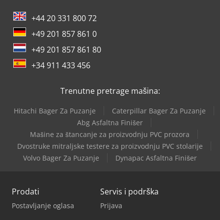
+44 20 331 800 72
+49 201 857 861 0
+49 201 857 861 80
+34 911 433 456
Trenutne pretrage mašina:
Hitachi Bager Za Puzanje
Caterpillar Bager Za Puzanje
Abg Asfaltna Finišer
Mašine za štancanje za proizvodnju PVC prozora
Dvostruke mitraljske testere za proizvodnju PVC stolarije
Volvo Bager Za Puzanje
Dynapac Asfaltna Finišer
Prodati
Servis i podrška
Postavljanje oglasa
Prijava