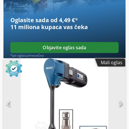
Oglasite sada od 4,49 €
*
11 miliona kupaca
vas čeka
Objavite oglas sada
*po oglasu/mesečno
Mali oglas