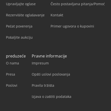
Upravljajte oglase
Često postavljana pitanja/Pomoć
Rezervišite oglašavanje
Kontakt
Pečat poverenja
Primer ugovora o kupovini
Pošaljite aukciju
preduzeće
Pravne informacije
O nama
Impresum
Presa
Opšti uslovi poslovanja
Poslovi
Pravila tržišta
Izjava o zaštiti podataka