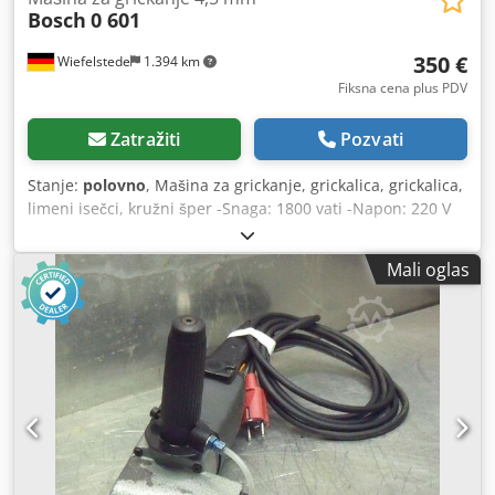
Bosch
0 601
350 €
Wiefelstede
1.394 km
Fiksna cena plus PDV
Zatražiti
Pozvati
Stanje:
polovno
, Mašina za grickanje, grickalica, grickalica,
limeni isečci, kružni šper -Snaga: 1800 vati -Napon: 220 V
Dcsdpfx Ajd Ryhqjk Uek -Max. Kapacitet sečenja: 4,5 mm -
Dimenzije: 570/220/H250 mm -Težina: 10,5 kg
Mali oglas