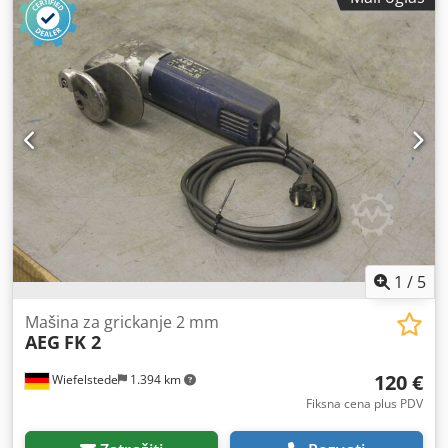
1
/
5
Mašina za grickanje 2 mm
AEG
FK 2
120 €
Wiefelstede
1.394 km
Fiksna cena plus PDV