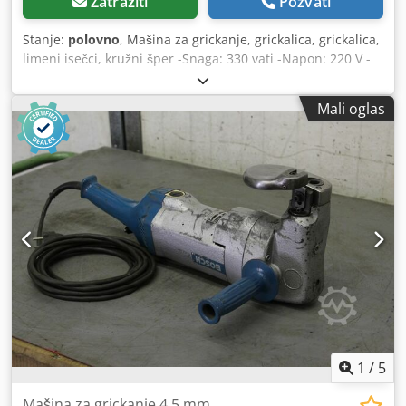
Zatražiti
Pozvati
Stanje:
polovno
, Mašina za grickanje, grickalica, grickalica,
limeni isečci, kružni šper -Snaga: 330 vati -Napon: 220 V -
Max. Kapacitet rezanja: 2 mm -Dimenzije: 280/60/H150 mm
Dodpfod R N Igox Ak Usck -Težina: 2,3 kg
Mali oglas
1
/
5
Mašina za grickanje 4,5 mm