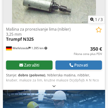
1
/
3
Mašina za prorezivanje lima (nibler)
3,25 mm
Trumpf
N325
350 €
Wiefelstede
1.395 km
Fiksna cena plus PDV
Zatražiti
Pozvati
Stanje:
dobro (polovno)
, Niblerska mašina, nibbler,
knaber, makaze za lim, kružne makaze Dcjdpfxjb A N Nco
Ak Uok -Snaga: 900 W -Maksimalna debljina sečenja: 3,25
mm -Dimenzije: 500/220/H230 mm -Težina: 5,5 kg