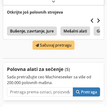
Otkrijte još polovnih strojeva
5
Bušenje, zavrtanje, jure
Mešalni alati
Grick
Sačuvaj pretragu
Polovna alati za sečenje
(5)
Sada pretražujte ceo Machineseeker sa više od
200.000 polovnih mašina.
Pretraga