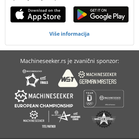
Sebi Za Skladištenje
Sklopiv Alatka Za Kabinet
Unutrašnja Nit Mašina Za Rezanje
Više informacija
Za Navodnjavanje
Machineseeker.rs je zvanični sponzor: