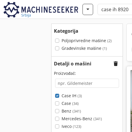
Srbija
Kategorija
Poljoprivredne mašine
(2)
Građevinske mašine
(1)
Detalji o mašini
Proizvođač:
Case IH
(3)
Case
(34)
Benz
(341)
Mercedes-Benz
(341)
Iveco
(123)