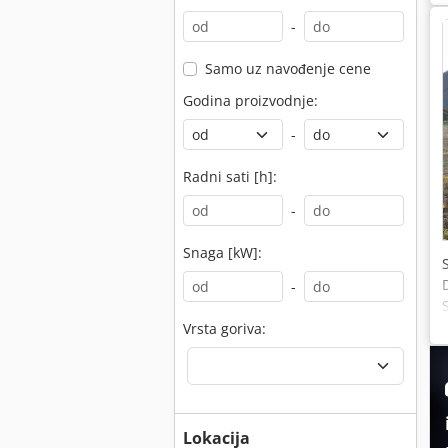
-
Samo uz navođenje cene
Godina proizvodnje:
-
Radni sati [h]:
-
Snaga [kW]:
-
Vrsta goriva:
Lokacija