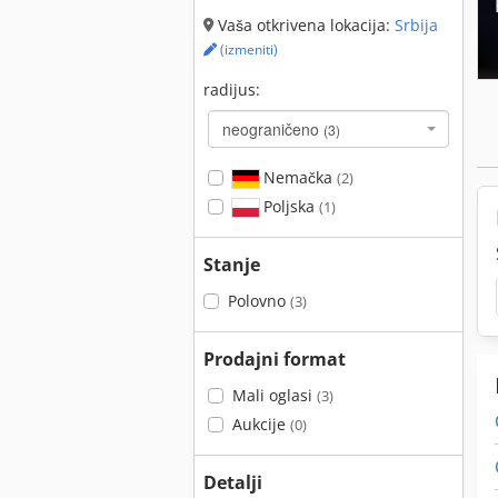
Vaša otkrivena lokacija:
Srbija
(izmeniti)
radijus:
neograničeno
(3)
Nemačka
(2)
Poljska
(1)
Stanje
Polovno
(3)
Prodajni format
Mali oglasi
(3)
Aukcije
(0)
Detalji