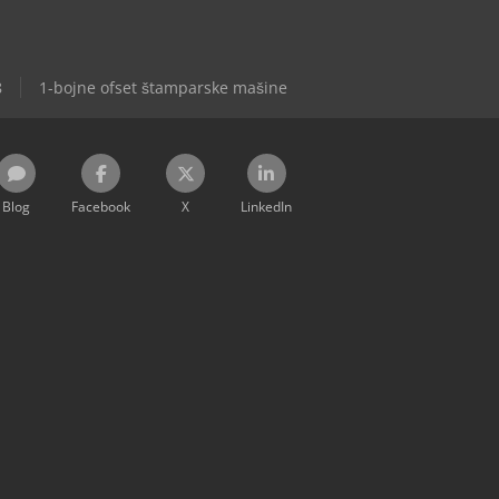
8
1-bojne ofset štamparske mašine
Blog
Facebook
X
LinkedIn