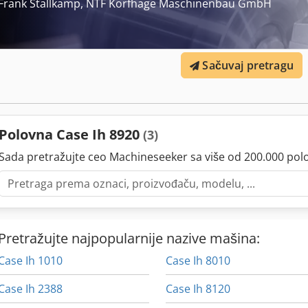
Frank Stallkamp, NTF Korfhage Maschinenbau GmbH
Sačuvaj pretragu
Polovna Case Ih 8920
(3)
Sada pretražujte ceo Machineseeker sa više od 200.000 pol
Pretražujte najpopularnije nazive mašina:
Case Ih 1010
Case Ih 8010
Case Ih 2388
Case Ih 8120