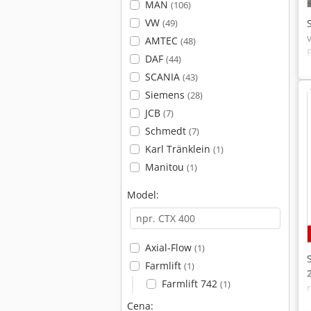
MAN
(106)
VW
(49)
AMTEC
(48)
DAF
(44)
SCANIA
(43)
Siemens
(28)
JCB
(7)
Schmedt
(7)
Karl Tränklein
(1)
Manitou
(1)
Model:
Axial-Flow
(1)
Farmlift
(1)
Farmlift 742
(1)
Cena: