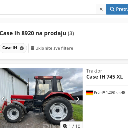
Pretr
Case Ih 8920 na prodaju
(3)
Case IH
Uklonite sve filtere
Traktor
Case IH
745 XL
Prüm
1.298 km
1
/
10