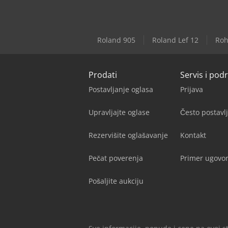
Roland 905
Roland Lef 12
Roh
Prodati
Servis i pod
Postavljanje oglasa
Prijava
Upravljajte oglase
Često postavl
Rezervišite oglašavanje
Kontakt
Pečat poverenja
Primer ugovor
Pošaljite aukciju