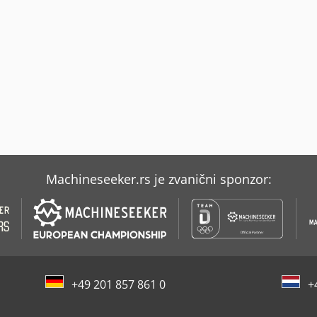
Machineseeker.rs je zvanični sponzor:
+49 201 857 861 0
+