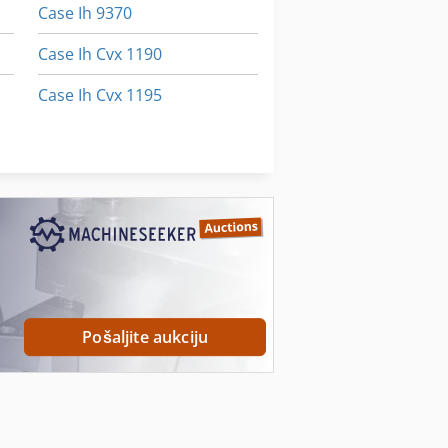
Case Ih 9370
Case Ih Cvx 1190
Case Ih Cvx 1195
Case Ih Maxxum 140
Case Ih Maxxum 5120
Pošaljite aukciju