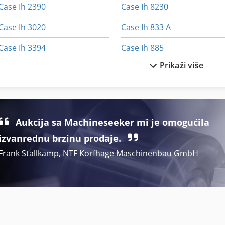
Case Ih 2390
Case Ih 8230
Case Ih 3020
Case Ih 833 A
Case Ih 3394
Case Ih 885
Prikaži više
Case Ih 3594
Case Ih 886
Case Ih 4420
Case Ih 8930
Case Ih 5120
Case Ih 9180
Aukcija sa Machineseeker mi je omogućila
Case Ih 7120
Case Ih 9230
izvanrednu brzinu prodaje.
Frank Stallkamp, NTF Korfhage Maschinenbau GmbH