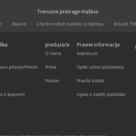
Trenutne pretrage mašina:
r
Roland
2-farbne ofset mašine za štampu
Roland 70
rška
preduzeće
Pravne informacije
O nama
Impresum
jana pitanja/Pomoć
Presa
Opšti uslovi poslovanja
Poslovi
Pravila tržišta
a o kupovini
Izjava o zaštiti podataka