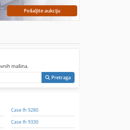
Pošaljite aukciju
ovnih mašina.
Pretraga
Case Ih 9280
Case Ih 9330