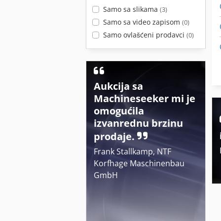
Samo sa slikama
(3)
Samo sa video zapisom
(0)
Samo ovlašćeni prodavci
(0)
Aukcija sa
Machineseeker mi je
omogućila
izvanrednu brzinu
prodaje.
Frank Stallkamp, NTF
Korfhage Maschinenbau
GmbH