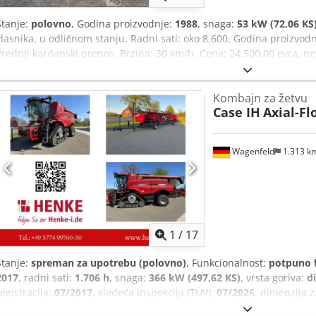
Stanje:
polovno
, Godina proizvodnje:
1988
, snaga:
53 kW (72,06 KS
vlasnika, u odličnom stanju. Radni sati: oko 8.600. Godina proizvodn
Prednji kardanski prenos. Brzina: 30 km/h. Cena: 24.500,00 evra, n
Afozdmutsmsk
Kombajn za žetvu
Case IH
Axial-Fl
Wagenfeld
1.313 k
1
/
17
Stanje:
spreman za upotrebu (polovno)
, Funkcionalnost:
potpuno 
2017
, radni sati:
1.706 h
, snaga:
366 kW (497,62 KS)
, vrsta goriva:
di
registracija:
07/2017
, sledeća inspekcija (TÜV):
07/2026
, dimenzija 
mašine/vozila:
YHG233775
, Oprema:
kabina, klima uređaj, osvetlje