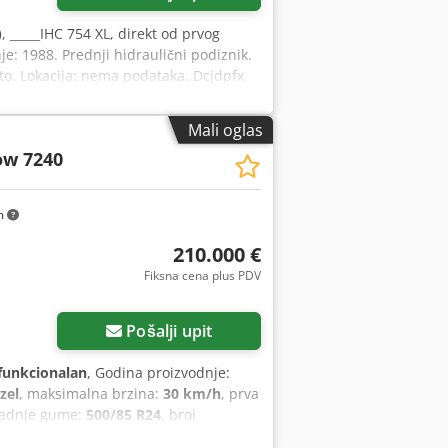
)
, _____IHC 754 XL, direkt od prvog
je: 1988. Prednji hidraulični podiznik.
eto. Lokacija: nema podataka. Dcjdpfx
Mali oglas
ow 7240
m
210.000 €
Fiksna cena plus PDV
Pošalji upit
funkcionalan
, Godina proizvodnje:
zel
, maksimalna brzina:
30 km/h
, prva
zadnje gume:
500/85 R24
, broj
nje, sekač za uljanu repicu, vučna