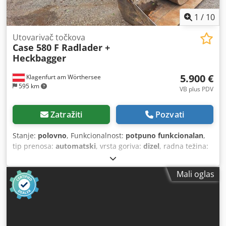
1
/
10
Utovarivač točkova
Case 580 F Radlader +
Heckbagger
5.900 €
Klagenfurt am Wörthersee
595 km
VB plus PDV
Zatražiti
Pozvati
Stanje:
polovno
, Funkcionalnost:
potpuno funkcionalan
,
tip prenosa:
automatski
, vrsta goriva:
dizel
, radna težina:
7.500 kg
, konfiguracija osovina:
4x2
, prva registracija:
10/1977
, Godina proizvodnje:
1977
, Oprema:
hidraulika
,
Mali oglas
Tehnički ispravno Cedpst S Idrofx Alcsrf