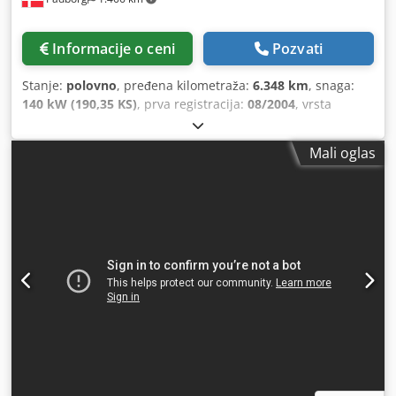
Informacije o ceni
Pozvati
Stanje:
polovno
, pređena kilometraža:
6.348 km
, snaga:
140 kW (190,35 KS)
, prva registracija:
08/2004
, vrsta
goriva:
dizel
, Godina proizvodnje:
2004
, Proizvođač: Case
Model: MXM190 / Samson Usisivač 8000 L Godina: 2004
Mali oglas
Stanje: Dobro Serijski broj: ACM231045 Ref. br.: 8084
Datum registracije: Snaga: 190 KS Radni sati: 6348 Menjač:
Potpuni powershift 19+6 Rezervoar za dizel: 1 Zapremina
rezervoara: 400 L Radio: ? Vazdušno sedište: ? Disk kočnice:
Mokre kočnice Cedjynq Dbopfx Alcjrf Dimenzije
pneumatika: 600/65R25 + 650/75R38 - 520/70R34 Preostali
dezen: 60% 90% - 40% Kutija za alat: ? Hidraulični sistem: ?
Proizvođač rezervoara: Samson Kapacitet rezervoara: 8000
L Visokotlačna pumpa: 2 x HPP Kapacitet visokog pritiska:
122 l/min - 130 bar Vakuum pumpa: Samson Daljinsko
upravljanje: ?