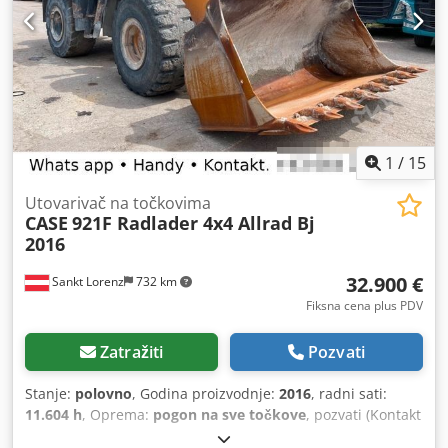
1
/
15
Utovarivač na točkovima
CASE
921F Radlader 4x4 Allrad Bj
2016
32.900 €
Sankt Lorenz
732 km
Fiksna cena plus PDV
Zatražiti
Pozvati
Stanje:
polovno
, Godina proizvodnje:
2016
, radni sati:
11.604 h
, Oprema:
pogon na sve točkove
, pozvati (Kontakt
· Telefon · Mobilni · WhatsApp) * Case 921F točkaš 4x4