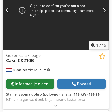
1
/
15
Guseničarski bager
Case
CX210B
Middelbeers
1.437 km
Informacije o ceni
Pozvati
Stanje:
veoma dobro (polovno)
, snaga:
115 kW (156,36
KS)
, vrsta goriva:
dizel
, boja:
narandžasta
, prva
registracija:
07/2013
, Godina proizvodnje:
2012
, radni sati:
15.109 h
, Opšte informacije Modelska godina: 2012 Serijski