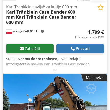
Karl Tränklein savijač za kutije 600 mm
Karl Tränklein Case Bender 600
mm
Karl Tränklein Case Bender
600 mm
1.799 €
Wymysłów
918 km
Fiksna cena plus PDV
Zatražiti
Pozvati
Stanje:
veoma dobro (polovno)
, Na prodaju:
introligatorska mašina Karl Tränklein Case Bender,
namenjena za formiranje i savijanje hrbata korica knjiga u
tvrdom povezu. Uređaj daje koricama odgovarajući radijus,
Mali oglas
što omogućava savršeno prilagođavanje bloku knjige.
Mašina je opremljena podesivim valjcima koji omogućavaju
prilagođavanje različitim debljinama korica. Čvrsta, livena
konstrukcija obezbeđuje visoku preciznost i dugovečnost.
Tehnički podaci: Proizvođač: Karl Tränklein Tip: Case
Bender / mašina za formiranje hrbata Radna širina: cca