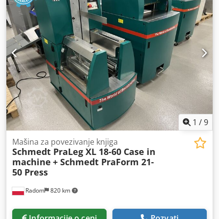
1
/
9
Mašina za povezivanje knjiga
Schmedt PraLeg XL 18-60 Case in
machine
+ Schmedt PraForm 21-
50 Press
Radom
820 km
Informacije o ceni
Pozvati