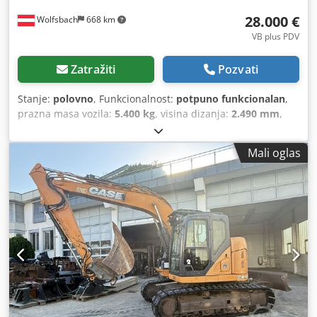
28.000 €
Wolfsbach
668 km
VB plus PDV
Zatražiti
Pozvati
Stanje:
polovno
, Funkcionalnost:
potpuno funkcionalan
,
prazna masa vozila:
5.400 kg
, visina dizanja:
2.490 mm
,
Godina proizvodnje:
2014
, radni sati:
2.081 h
, ukupna
dužina:
5.550 mm
, građevinska visina:
2.500 mm
, tip
Mali oglas
pogona:
Diesel Motor
, radna širina:
1.950 mm
, Ostalo
Cjdpswlxgaofx Alcorf Kategorija brzine: 25 Tehničko stanje:
normalno Stanje baterije: normalno