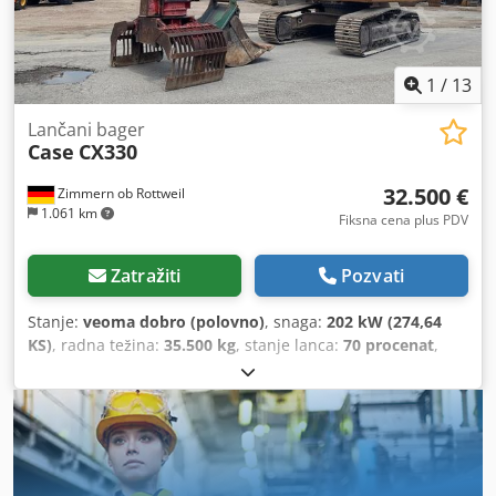
1
/
13
Lančani bager
Case
CX330
32.500 €
Zimmern ob Rottweil
1.061 km
Fiksna cena plus PDV
Zatražiti
Pozvati
Stanje:
veoma dobro (polovno)
, snaga:
202 kW (274,64
KS)
, radna težina:
35.500 kg
, stanje lanca:
70 procenat
,
Godina proizvodnje:
2006
, radni sati:
9.139 h
, Oprema:
klima uređaj
, CASE CX330 Godina proizvodnje: 2006 Radni
sati: 9.139 sati Zatvorena kabina Klimatizacija Cjdpozp Rm
Refx Alcorf Radio Centralno podmazivanje Standardna
ruka Dužina ruke: 3,30 m Kompletna hidraulička instalacija
(za čekić, klešta, makaze) Brza spojnica OQ80 1 x kašika –