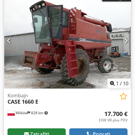
kg Dužina za transport: 8,19 m Širina za transport: 1,91 m
Visina za transport: 2,89 m Boja: Žuta Csdpfx Aszripcolcerf
- Upravljanje džoistikom - Ravnalica - Kamera Rado ćemo
vam pružiti podršku i u oblasti finansiranja/lizinga, uz
pomoć naših partnera. Sve informacije su bez garancije.
Podložno greškama i mogućim promenama.
1
/
10
Kombajn
CASE
1660 E
17.700 €
Wilków
828 km
EXW VB plus PDV
Zatražiti
Pozvati