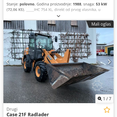
Stanje:
polovno
, Godina proizvodnje:
1988
, snaga:
53 kW
(72,06 KS)
, _____IHC 754 XL, direkt od prvog vlasnika, u
odličnom stanju. Radni sati: oko 8.600. Godina proizvodnje:
1988. Prednji hidraulični podiznik. Prednji kardanski
Mali oglas
prenos. Brzina: 30 km/h. Cena: 24.500,00 evra, neto.
Lokacija: nema podataka. Cjdpfxjzdmuts Alcorf
1
/
7
Drugi
Case
21F Radlader