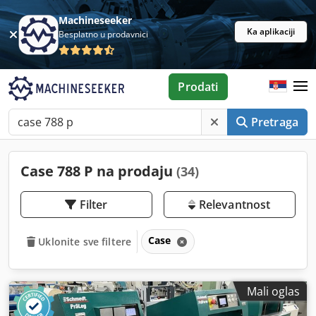
Machineseeker
Ka aplikaciji
Besplatno u prodavnici
Prodati
Pretraga
Case 788 P na prodaju
(34)
Filter
Relevantnost
Case
Uklonite sve filtere
Mali oglas