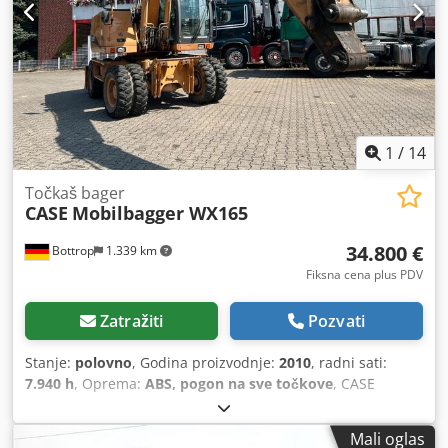
600 mm Podešavanje pritiska valjaka Stabilna livena
konstrukcija Električni pogon Radni sto Stanje: polovna
Primena: proizvodnja knjiga u tvrdom povezu,
knjigoveznice, štamparije, Credpfxjziwnbs Alcof poligrafske
firme, proizvodnja albuma, kataloga i korica.
1
/
14
Točkaš bager
CASE
Mobilbagger WX165
34.800 €
Bottrop
1.339 km
Fiksna cena plus PDV
Zatražiti
Pozvati
Stanje:
polovno
, Godina proizvodnje:
2010
, radni sati:
7.940 h
, Oprema:
ABS, pogon na sve točkove
, CASE
Mobilni bager Tip: WX165 (Hidraulični bager) Broj tipskog
odobrenja: N211 Proizvođač motora: Case Snaga motora:
Mali oglas
105 kW Radni sati: 7940 h Dozvoljena ukupna masa: 18000