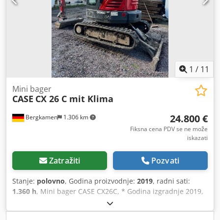
1
/
11
Mini bager
CASE
CX 26 C mit Klima
24.800 €
Bergkamen
1.306 km
Fiksna cena PDV se ne može
iskazati
Zatražiti
Pozvati
Stanje:
polovno
, Godina proizvodnje:
2019
, radni sati:
1.360 h
, Mini bager CASE CX26C, * Godina izgradnje 2019,
* 1360 BS, i *Grejanje Codpfxourfkco Alcsrf *Klima *
gumene gusjenice, * Buldožer sečivo, * Brzo spojnica