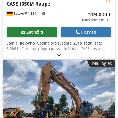
CASE
1650M Raupe
119.000 €
Bottrop
1.339 km
Fiksna cena plus PDV
Zatražiti
Pozvati
Stanje:
polovno
, Godina proizvodnje:
2015
, radni sati:
5.396 h
, Oprema:
pogon na sve točkove
, CASE guseničar
Tip: 1650M Crjdezhyrmjpfx Alcsf Prazna masa: 19.200 kg
Snaga: 122 kW Radnih sati: 5.396 Oprema: - Grejanje
Mali oglas
sedišta - Klima uređaj - Radio - Zadnji ripper sa 3 zuba -
Prednja zaštita kabine i rešetke - Planirna daska
(hidraulično sklopiva) Rado ćemo vas podržati i u oblasti
finansiranja/leasinga sa našim partnerima. Sve informacije
su bez garancije. Pravo na greške i međuprodaju zadržano.