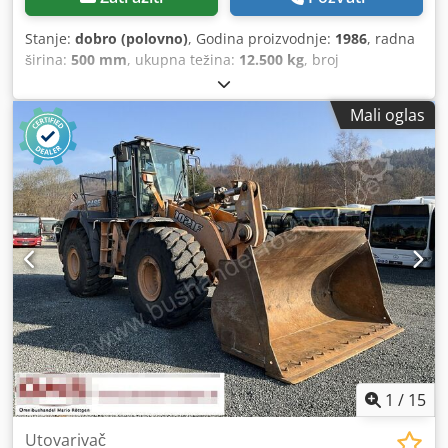
Stanje:
dobro (polovno)
, Godina proizvodnje:
1986
, radna
širina:
500 mm
, ukupna težina:
12.500 kg
, broj
mašine/vozila:
017128
, CASE IH 1660 aksijalni protok marka
: Case IH model: 1660 Godina : 1987 Radno vreme: 3.300 h
Mali oglas
Širina sekcije: 5.00 m Credpfx Alovr Dxpocjf Oprema raznih
tipova: sjeckalica za slamu, rasipač slame
1
/
15
Utovarivač