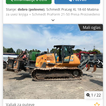
Stanje:
dobro (polovno)
, Schmedt PraLeg XL 18-60 Mašina
za uvez knjiga + Schmedt PraForm 21-50 Presa Proizvedeno
2022. godine. Schmedt PraLeg XL 18-60 Uređaj za kačenje
knjižnog bloka Mašina u dobrom stanju, spremna za rad.
Mali oglas
Mašina ubacuje knjižni blok u pripremljenu tvrdu koricu.
Dva uređaja za nanošenje lepka, kontinuirano podešavanje
debljine lepka. Format: Visina bloka: 80 – 450 mm Širina
bloka: 110 – 450 mm Debljina bloka: 2 – 80 mm Kapacitet:
oko 200 – 300 kom/h Napajanje: 230V Težina: 300 kg
Proizvedeno u Nemačkoj. Schmedt PraForm 21-50 Presa za
knjige Presa za knjige sa glodačem za žlebove. Proizvedeno
u Schmedt, Nemačka. Mašina je u veoma dobrom stanju,
odmah spremna za proizvodnju. Tehničke specifikacije:
Maksimalni format: 420 x 520 x 100 mm Crsdpfezdazbjx
Alcof Težina: 220 kg Napajanje: 230 V + komprimovani
vazduh. Cena je za set od dve mašine.
1
/
22
Valjak za puteve