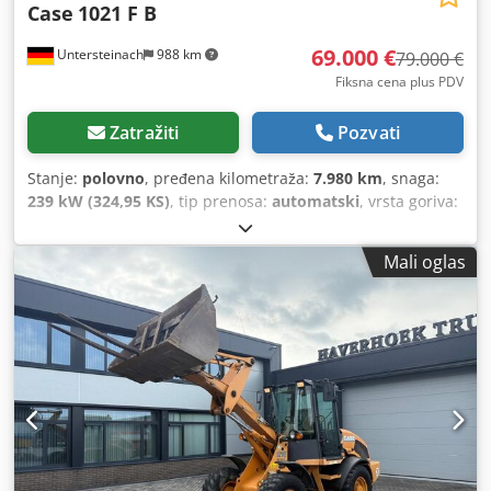
Case
1021 F B
69.000 €
Untersteinach
988 km
79.000 €
Fiksna cena plus PDV
Zatražiti
Pozvati
Stanje:
polovno
, pređena kilometraža:
7.980 km
, snaga:
239 kW (324,95 KS)
, tip prenosa:
automatski
, vrsta goriva:
dizel
, boja:
žuta
, prva registracija:
01/2013
, Godina
proizvodnje:
2013
, Oprema:
klima uređaj
, = Dodatne opcije
Mali oglas
i oprema = - Klima uređaj - Radio - Servo upravljač -
Sunčana klapna = Napomene = +++Težina: 24.000 kg
Km/h+++ +++4x4+++ +++Gume 26,5xR25 90%+++ +++Radna
svetla+++ +++Amortizer vibracija+++ +++Diferencijalna
blokada prednje osovine+++ +++Kašika 3,6 m³+++
+++Vaga+++ - Opšte: Crodoy Hu U Aopfx Alcof - Motor: Case
- Menjač: Automatski - Ukupan broj sedišta: 1 -
Bezbednost: - Kamera za vožnju unazad - Kabina: - Klima
uređaj - Ventilacija sa mlaznicama - Eksterijer: - Servo
upravljač - Sunčana vizir - Vozačeva vrata - Audio,