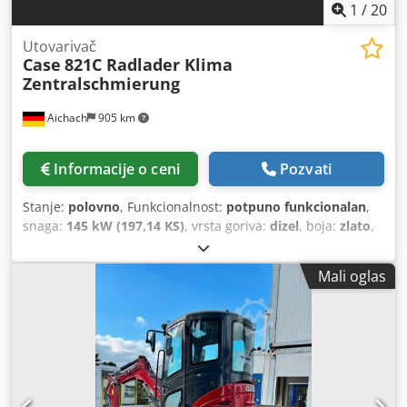
1
/
20
Utovarivač
Case
821C Radlader Klima
Zentralschmierung
Aichach
905 km
Informacije o ceni
Pozvati
Stanje:
polovno
, Funkcionalnost:
potpuno funkcionalan
,
snaga:
145 kW (197,14 KS)
, vrsta goriva:
dizel
, boja:
zlato
,
radna težina:
18.000 kg
, Godina proizvodnje:
2000
, radni
sati:
8.000 h
, Oprema:
centralizovani sistem
Mali oglas
podmazivanja, kabina, klima uređaj
, Case 821C
točkaš/utovarivač Godina proizvodnje: 2000 Codpfxoy Uxt
Se Alcorf 8.000 radnih sati 145 kW približno 18.000 kg
Klima uređaj Centralno podmazivanje Gume 23,5R25