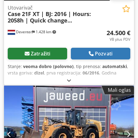
Utovarivač
Case
21F XT | BJ: 2016 | Hours:
2058h | Quick change...
24.500 €
Deventer
1.428 km
VB plus PDV
Zatražiti
Pozvati
Stanje:
veoma dobro (polovno)
, tip prenosa:
automatski
,
vrsta goriva:
dizel
, prva registracija:
06/2016
, Godina
proizvodnje:
2016
, radni sati:
2.058 h
, Oprema:
kabina
, =
Dodatne opcije i pribor = - Zatvorena kabina - Radio/CD
Mali oglas
plejer = Napomene = Crodpfxozp N Umj Alcef CASE 21F XT
utovarivač iz 2016. godine sa samo 2.058 radnih sati. Ovaj
kompaktan i snažan utovarivač je iz Nemačke i u odličnom
je stanju, dobro održavan. Mašina je odmah spremna za
upotrebu i idealna je za zemljane radove, poljoprivredu,
reciklažu, popločavanje i radove u dvorištu. Mašina je
opremljena hidrauličnim sistemom za brzu zamenu
priključaka, kao i dodatnom hidrauličnom funkcijom na