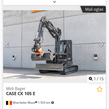
klima uređaj, pogon na sve točkove
, Neto težina: 5.868 kg
Dužina: 4.692 mm Širina: 2.507 mm Visina: 2.997 mm
Mali oglas
Međuosovinsko rastojanje: 2.723 mm Nominalna snaga:
105.9 kV, 144hp Nominalna brzina: 2,200 rpm Broj
cilindara: 6 Crsdpfx Aswlmt Ijlcef Zapremina: 7.480 cm³
Porast obrtnog momenta: 51.3 Pogon na sva četiri točka
1
/
15
Midi Bager
CASE
CX 105 E
Moerbeke-Waas
1.503 km