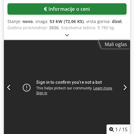
Informacije o ceni
Stanje:
novo
, snaga:
53 kW (72,06 KS)
, vrsta goriva:
dizel
,
Godina proizvodnje:
2026
, Sopstvena težina: 9.780 kg.
Cjdpozrrw Aefx Alcsrf Za više informacija, obratite se
odeljenju prodaje kompanije KEY-TEC.
Mali oglas
1
/
15