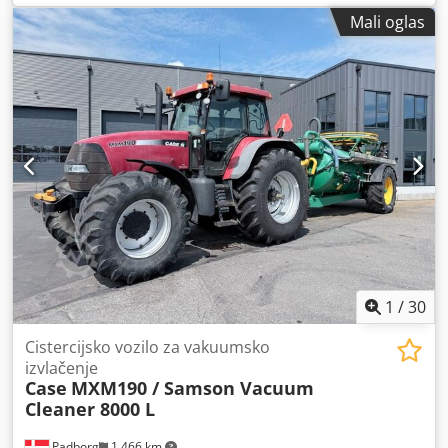
pogon na sve točkove Cjdpfxskq Amfe Alcjrf * Grejanje /
Mali oglas
Klima uređaj * Godina proizvodnje: 2016 * Šasija:
FNH921F1NGHE12139 * Kw: 190 * Sopstvena težina: 19.680
kg * Ukupna težina: 21.600 kg * Radnih sati: 11.604 *
Dostupno 3 komada * Cena na upit * Sve informacije bez
garancije
1
/
30
Cistercijsko vozilo za vakuumsko
izvlačenje
Case
MXM190 / Samson Vacuum
Cleaner 8000 L
Padborg
1.466 km