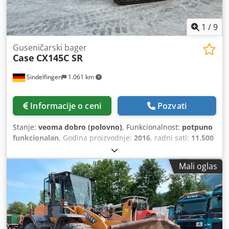
1
/
9
Guseničarski bager
Case
CX145C SR
Sindelfingen
1.061 km
Informacije o ceni
Pozvati
Stanje:
veoma dobro (polovno)
, Funkcionalnost:
potpuno
funkcionalan
, Godina proizvodnje:
2016
, radni sati:
11.500
h
, * 11.500 радних сати * Радна тежина 15.700 kg * Снага
мотора 77 kW Codpfxjy Rm H Eo Alcerf * Roadliner *
Mali oglas
Хидраулични брзи спој * Клима уређај