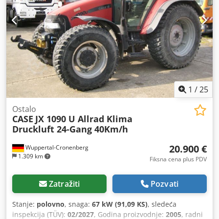
1
/
25
Ostalo
CASE
JX 1090 U Allrad Klima
Druckluft 24-Gang 40Km/h
20.900 €
Wuppertal-Cronenberg
1.309 km
Fiksna cena plus PDV
Zatražiti
Pozvati
Stanje:
polovno
, snaga:
67 kW (91,09 KS)
, sledeća
inspekcija (TÜV):
02/2027
, Godina proizvodnje:
2005
, radni