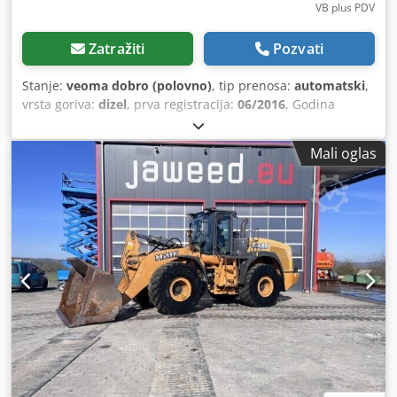
VB plus PDV
Zatražiti
Pozvati
Stanje:
veoma dobro (polovno)
, tip prenosa:
automatski
,
vrsta goriva:
dizel
, prva registracija:
06/2016
, Godina
proizvodnje:
2016
, radni sati:
2.058 h
, Oprema:
kabina
, =
Dodatne opcije i pribor = - Zatvorena kabina - Radio/CD
Mali oglas
plejer = Napomene = Codpfxozp N Ums An Ujha CASE 21F
XT utovarivač iz 2016. godine sa samo 2.058 radnih sati.
Ovaj kompaktan i snažan utovarivač je iz Nemačke i u
odličnom je stanju, dobro održavan. Mašina je odmah
spremna za upotrebu i idealna je za zemljane radove,
poljoprivredu, reciklažu, popločavanje i radove u dvorištu.
Mašina je opremljena hidrauličnim sistemom za brzu
zamenu priključaka, kao i dodatnom hidrauličnom
funkcijom na prednjoj strani. To omogućava laku upotrebu
različitih priključaka. Udobna kabina nudi odličan pregled i
ugodan radni ambijent. Tehnički podaci: • Proizvođač: CASE
• Tip: 21F XT • Godina proizvodnje: 2016 • Radni sati: 2.058 •
Nemačka mašina • Snaga motora: 43 kW • Hidraulični