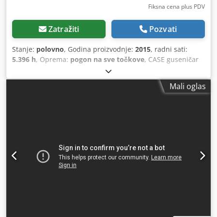
Fiksna cena plus PDV
Zatražiti
Pozvati
Stanje:
polovno
, Godina proizvodnje:
2015
, radni sati:
5.396 h
, Oprema:
pogon na sve točkove
, CASE guseničar
Tip: 1650M Prazna masa: 19.200 kg Snaga: 122 kW Radnih
sati: 5.396 Oprema: - Grejanje sedišta Chedpezhyrmofx An
Mali oglas
Uja - Klima uređaj - Radio - Zadnji ripper sa 3 zuba -
Prednja zaštita kabine i rešetke - Planirna daska
(hidraulično sklopiva) Rado ćemo vas podržati i u oblasti
finansiranja/leasinga sa našim partnerima. Sve informacije
su bez garancije. Pravo na greške i međuprodaju zadržano.