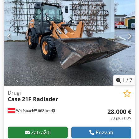
Lokacija: nema podataka. Chjdpfx Aezdmutjn Uea
1
/
7
Drugi
Case
21F Radlader
28.000 €
Wolfsbach
668 km
VB plus PDV
Zatražiti
Pozvati