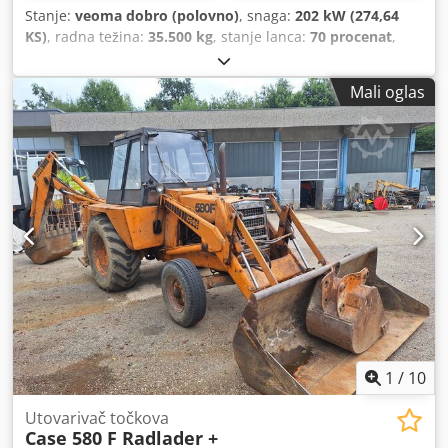
Stanje:
veoma dobro (polovno)
, snaga:
202 kW (274,64
KS)
, radna težina:
35.500 kg
, stanje lanca:
70 procenat
,
Godina proizvodnje:
2006
, radni sati:
9.139 h
, Oprema:
klima uređaj
, CASE CX330 Godina proizvodnje: 2006 Radni
Mali oglas
sati: 9.139 sati Zatvorena kabina Klimatizacija Radio
Centralno podmazivanje Standardna ruka Dužina ruke:
3,30 m Kompletna hidraulička instalacija (za čekić, klešta,
makaze) Cjdpfxszp Rm Ro An Usha Brza spojnica OQ80 1 x
kašika – širina 800 mm 1 x klešta – funkcionišu, potrebna je
popravka Podvozje je u dobrom stanju, otprilike 70% Podne
ploče, širina 600 mm Isuzu motor, snage 202 kW CE
sertifikat Dimenzije za transport: 10,8 x 3 x 3,40 m Radna
težina: 35,5 t.
1
/
10
Utovarivač točkova
Case 580 F Radlader +