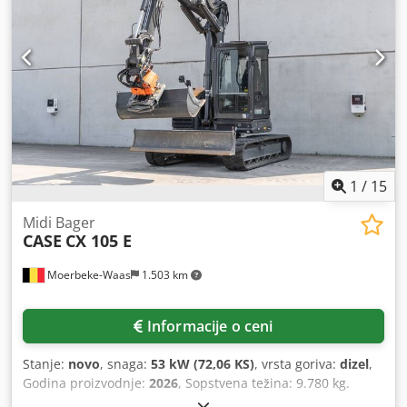
bloka: 2 – 80 mm Kapacitet: oko 200 – 300 kom/h
Napajanje: 230V Težina: 300 kg Proizvedeno u Nemačkoj.
Schmedt PraForm 21-50 Presa za knjige Presa za knjige sa
glodačem za žlebove. Proizvedeno u Schmedt, Nemačka.
Mašina je u veoma dobrom stanju, odmah spremna za
proizvodnju. Tehničke specifikacije: Maksimalni format:
420 x 520 x 100 mm Težina: 220 kg Napajanje: 230 V +
komprimovani vazduh. Cena je za set od dve mašine.
1
/
15
Midi Bager
CASE
CX 105 E
Moerbeke-Waas
1.503 km
Informacije o ceni
Stanje:
novo
, snaga:
53 kW (72,06 KS)
, vrsta goriva:
dizel
,
Godina proizvodnje:
2026
, Sopstvena težina: 9.780 kg.
Cjdpfx Ajzrrw Aen Uoha Za više informacija, obratite se