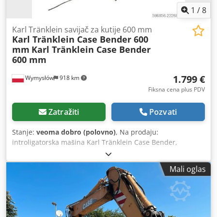
1
/
8
Karl Tränklein savijač za kutije 600 mm
Karl Tränklein Case Bender 600
mm
Karl Tränklein Case Bender
600 mm
1.799 €
Wymysłów
918 km
Fiksna cena plus PDV
Zatražiti
Pozvati
Stanje:
veoma dobro (polovno)
, Na prodaju:
introligatorska mašina Karl Tränklein Case Bender,
namenjena za formiranje i savijanje hrbata korica knjiga u
tvrdom povezu. Uređaj daje koricama odgovarajući radijus,
Mali oglas
što omogućava savršeno prilagođavanje bloku knjige.
Mašina je opremljena podesivim valjcima koji omogućavaju
prilagođavanje različitim debljinama korica. Čvrsta, livena
konstrukcija obezbeđuje visoku preciznost i dugovečnost.
Tehnički podaci: Proizvođač: Karl Tränklein Tip: Case