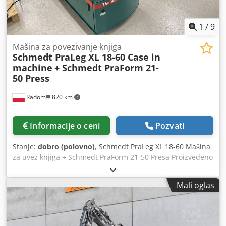
1
/
9
Mašina za povezivanje knjiga
Schmedt PraLeg XL 18-60 Case in
machine
+ Schmedt PraForm 21-
50 Press
Radom
820 km
Informacije o ceni
Pozvati
Stanje:
dobro (polovno)
, Schmedt PraLeg XL 18-60 Mašina
za uvez knjiga + Schmedt PraForm 21-50 Presa Proizvedeno
2022. godine. Schmedt PraLeg XL 18-60 Uređaj za kačenje
knjižnog bloka Mašina u dobrom stanju, spremna za rad.
Mali oglas
Mašina ubacuje knjižni blok u pripremljenu tvrdu koricu.
Chjdpfx Aozdazbsn Usa Dva uređaja za nanošenje lepka,
kontinuirano podešavanje debljine lepka. Format: Visina
bloka: 80 – 450 mm Širina bloka: 110 – 450 mm Debljina