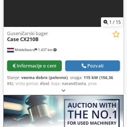
1
/
15
Guseničarski bager
Case
CX210B
Middelbeers
1.437 km
Informacije o ceni
Pozvati
Stanje:
veoma dobro (polovno)
, snaga:
115 kW (156,36
KS)
, vrsta goriva:
dizel
, boja:
narandžasta
, prva
registracija:
07/2013
, Godina proizvodnje:
2012
, radni sati:
15.109 h
, Opšte informacije Modelska godina: 2012
Codpfsy En Ndjx An Uoha Serijski broj:
DCH210R5NCEAH2500 Tehničke informacije Broj cilindara:
4 Sopstvena težina: 22.600 kg Funkcionalno Radna širina:
300 cm CE oznaka: da Stanje Tehničko stanje: veoma dobro
Vizuelno stanje: veoma dobro Finansijske informacije Cena: