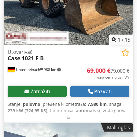
1
/
15
Utovarivač
Case
1021 F B
69.000 €
Untersteinach
988 km
79.000 €
Fiksna cena plus PDV
Zatražiti
Pozvati
Stanje:
polovno
, pređena kilometraža:
7.980 km
, snaga:
239 kW (324,95 KS)
, tip prenosa:
automatski
, vrsta goriva:
dizel
, boja:
žuta
, prva registracija:
01/2013
, Godina
proizvodnje:
2013
, Oprema:
klima uređaj
, = Dodatne opcije
Mali oglas
i oprema = - Klima uređaj - Radio - Servo upravljač -
Sunčana klapna = Napomene = +++Težina: 24.000 kg