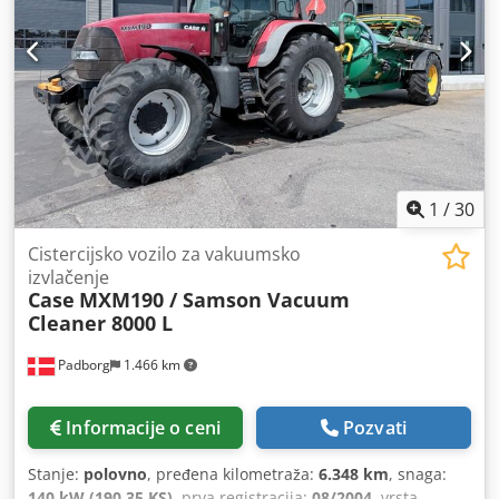
1
/
30
Cistercijsko vozilo za vakuumsko
izvlačenje
Case
MXM190 / Samson Vacuum
Cleaner 8000 L
Padborg
1.466 km
Informacije o ceni
Pozvati
Stanje:
polovno
, pređena kilometraža:
6.348 km
, snaga:
140 kW (190,35 KS)
, prva registracija:
08/2004
, vrsta