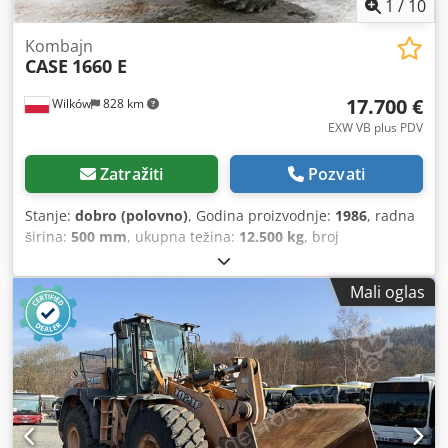
1
/
10
Kombajn
CASE
1660 E
17.700 €
Wilków
828 km
EXW VB plus PDV
Zatražiti
Pozvati
Stanje:
dobro (polovno)
, Godina proizvodnje:
1986
, radna
širina:
500 mm
, ukupna težina:
12.500 kg
, broj
mašine/vozila:
017128
, CASE IH 1660 aksijalni protok
Chsdpevr Dxpjfx An Usa marka : Case IH model: 1660
Mali oglas
Godina : 1987 Radno vreme: 3.300 h Širina sekcije: 5.00 m
Oprema raznih tipova: sjeckalica za slamu, rasipač slame