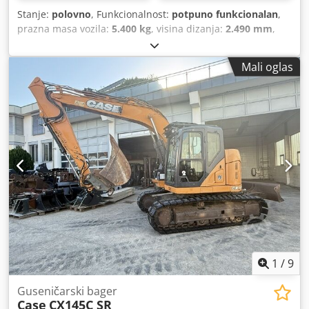
Stanje:
polovno
, Funkcionalnost:
potpuno funkcionalan
,
prazna masa vozila:
5.400 kg
, visina dizanja:
2.490 mm
,
Godina proizvodnje:
2014
, radni sati:
2.081 h
, ukupna
dužina:
5.550 mm
, građevinska visina:
2.500 mm
, tip
Mali oglas
pogona:
Diesel Motor
, radna širina:
1.950 mm
, Ostalo
Kategorija brzine: 25 Chjdswlxgajpfx An Uja Tehničko
stanje: normalno Stanje baterije: normalno
1
/
9
Guseničarski bager
Case
CX145C SR