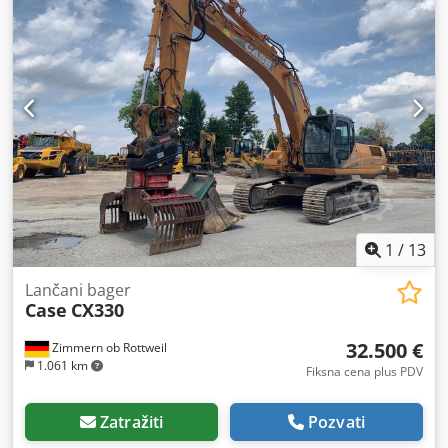
1
/
13
Lančani bager
Case
CX330
32.500 €
Zimmern ob Rottweil
1.061 km
Fiksna cena plus PDV
Zatražiti
Pozvati