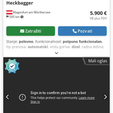
Heckbagger
5.900 €
Klagenfurt am Wörthersee
595 km
VB plus PDV
Zatražiti
Pozvati
Stanje:
polovno
, Funkcionalnost:
potpuno funkcionalan
,
tip prenosa:
automatski
, vrsta goriva:
dizel
, radna težina:
7.500 kg
, konfiguracija osovina:
4x2
, prva registracija:
10/1977
, Godina proizvodnje:
1977
, Oprema:
hidraulika
,
Mali oglas
Tehnički ispravno Cjdpfx Aot S Idrjn Ujha