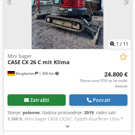
1
/
11
Mini bager
CASE
CX 26 C mit Klima
24.800 €
Bergkamen
1.306 km
Fiksna cena PDV se ne može
iskazati
Zatražiti
Pozvati
Stanje:
polovno
, Godina proizvodnje:
2019
, radni sati:
1.360 h
, Mini bager CASE CX26C, Cjdpfx Asurfkcen Ujha *
Godina izgradnje 2019, * 1360 BS, i *Grejanje *Klima *
gumene gusjenice, * Buldožer sečivo, * Brzo spojnica