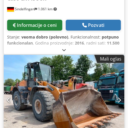
Sindelfingen
1.061 km
Informacije o ceni
Pozvati
Stanje:
veoma dobro (polovno)
, Funkcionalnost:
potpuno
funkcionalan
, Godina proizvodnje:
2016
, radni sati:
11.500
h
, * 11.500 радних сати * Радна тежина 15.700 kg * Снага
мотора 77 kW * Roadliner * Хидраулични брзи спој * Клима
Mali oglas
уређај Cedpfxoy Rm H Ee An Uoha