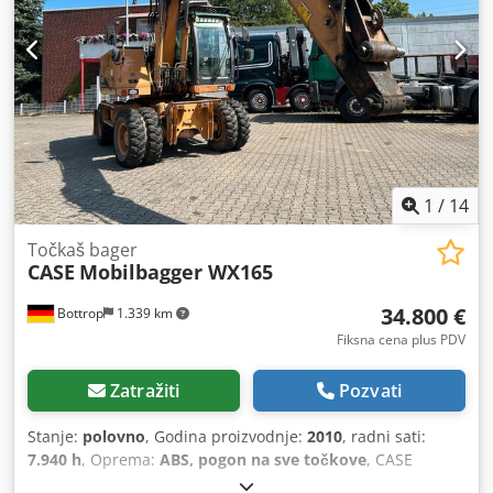
Bender / mašina za formiranje hrbata Radna širina: cca
600 mm Podešavanje pritiska valjaka Stabilna livena
konstrukcija Električni pogon Radni sto Stanje: polovna
Primena: Chodpfx Aneziwnbe Uja proizvodnja knjiga u
tvrdom povezu, knjigoveznice, štamparije, poligrafske
firme, proizvodnja albuma, kataloga i korica.
1
/
14
Točkaš bager
CASE
Mobilbagger WX165
34.800 €
Bottrop
1.339 km
Fiksna cena plus PDV
Zatražiti
Pozvati
Stanje:
polovno
, Godina proizvodnje:
2010
, radni sati:
7.940 h
, Oprema:
ABS, pogon na sve točkove
, CASE
Mobilni bager Tip: WX165 (Hidraulični bager) Broj tipskog