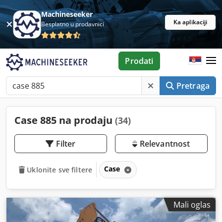
Machineseeker
Ka aplikaciji
Besplatno u prodavnici
Prodati
Pretraga
Case 885 na prodaju
(34)
Filter
Relevantnost
Case
Uklonite sve filtere
Mali oglas