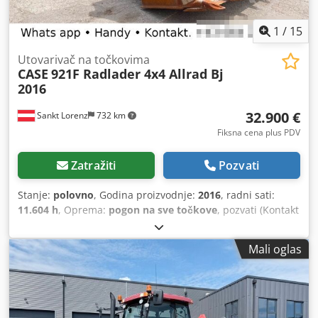
1
/
15
Utovarivač na točkovima
CASE
921F Radlader 4x4 Allrad Bj
2016
32.900 €
Sankt Lorenz
732 km
Fiksna cena plus PDV
Zatražiti
Pozvati
Stanje:
polovno
, Godina proizvodnje:
2016
, radni sati:
11.604 h
, Oprema:
pogon na sve točkove
, pozvati (Kontakt
· Telefon · Mobilni · WhatsApp) * Case 921F točkaš 4x4
pogon na sve točkove * Grejanje / Klima uređaj * Godina
Mali oglas
proizvodnje: 2016 * Šasija: FNH921F1NGHE12139
Chsdpfxskq Amfe An Uja * Kw: 190 * Sopstvena težina:
19.680 kg * Ukupna težina: 21.600 kg * Radnih sati: 11.604
* Dostupno 3 komada * Cena na upit * Sve informacije bez
garancije