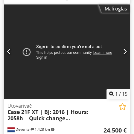
odeljenju prodaje kompanije KEY-TEC.
Mali oglas
1
/
15
Utovarivač
Case
21F XT | BJ: 2016 | Hours:
2058h | Quick change...
24.500 €
Deventer
1.428 km