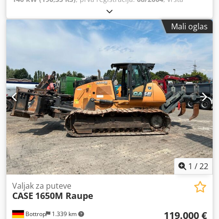
goriva:
dizel
, Godina proizvodnje:
2004
, Proizvođač: Case
Model: MXM190 / Samson Usisivač 8000 L Godina: 2004
Mali oglas
Stanje: Dobro Serijski broj: ACM231045 Ref. br.: 8084
Datum registracije: Snaga: 190 KS Radni sati: 6348 Menjač:
Potpuni powershift 19+6 Chjdpjynq Dbefx An Uoa
Rezervoar za dizel: 1 Zapremina rezervoara: 400 L Radio: ?
Vazdušno sedište: ? Disk kočnice: Mokre kočnice Dimenzije
pneumatika: 600/65R25 + 650/75R38 - 520/70R34 Preostali
dezen: 60% 90% - 40% Kutija za alat: ? Hidraulični sistem: ?
Proizvođač rezervoara: Samson Kapacitet rezervoara: 8000
L Visokotlačna pumpa: 2 x HPP Kapacitet visokog pritiska:
122 l/min - 130 bar Vakuum pumpa: Samson Daljinsko
upravljanje: ?
1
/
22
Valjak za puteve
CASE
1650M Raupe
119.000 €
Bottrop
1.339 km