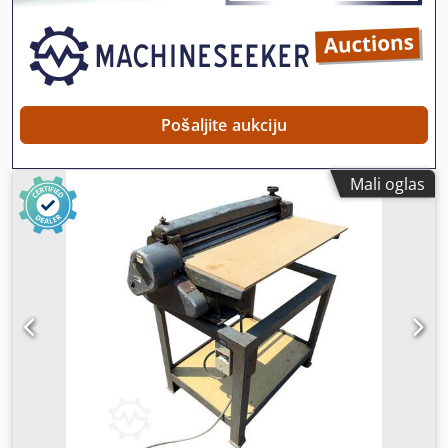
Na upit Garancija Garancija: Iz prve ruke, kompletno
servisna evidencija, odmah spremna za rad! - 80% stanja
guseničnog podvozja - Uključuje 3 kašike: 1300 mm, 450
mm i 2000 mm kašika za čišćenje kanala - Opcionalno sa
TOPCON 3D-SISTEMOM iz 2021.
Pošaljite aukciju
Mali oglas