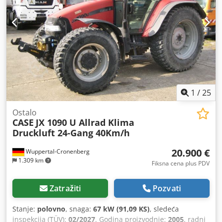
1
/
25
Ostalo
CASE
JX 1090 U Allrad Klima
Druckluft 24-Gang 40Km/h
20.900 €
Wuppertal-Cronenberg
1.309 km
Fiksna cena plus PDV
Zatražiti
Pozvati
Stanje:
polovno
, snaga:
67 kW (91,09 KS)
, sledeća
inspekcija (TÜV):
02/2027
, Godina proizvodnje:
2005
, radni