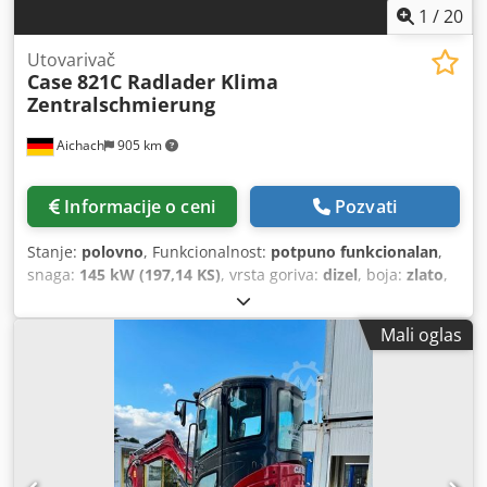
1
/
20
Utovarivač
Case
821C Radlader Klima
Zentralschmierung
Aichach
905 km
Informacije o ceni
Pozvati
Stanje:
polovno
, Funkcionalnost:
potpuno funkcionalan
,
snaga:
145 kW (197,14 KS)
, vrsta goriva:
dizel
, boja:
zlato
,
radna težina:
18.000 kg
, Godina proizvodnje:
2000
, radni
sati:
8.000 h
, Oprema:
centralizovani sistem
Mali oglas
podmazivanja, kabina, klima uređaj
, Case 821C
točkaš/utovarivač Godina proizvodnje: 2000 8.000 radnih
sati 145 kW približno 18.000 kg Klima uređaj Centralno
podmazivanje Gume 23,5R25 Chsdpfey Uxt Sjx An Uoa