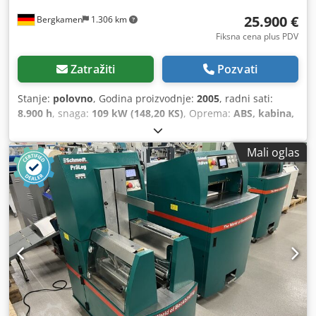
25.900 €
Bergkamen
1.306 km
Fiksna cena plus PDV
Zatražiti
Pozvati
Stanje:
polovno
, Godina proizvodnje:
2005
, radni sati:
8.900 h
, snaga:
109 kW (148,20 KS)
, Oprema:
ABS, kabina,
klima uređaj, pogon na sve točkove
, Neto težina: 5.868 kg
Dužina: 4.692 mm Širina: 2.507 mm Visina: 2.997 mm
Mali oglas
Međuosovinsko rastojanje: 2.723 mm Nominalna snaga:
105.9 kV, 144hp Chodpswlmt Iefx An Uja Nominalna brzina:
2,200 rpm Broj cilindara: 6 Zapremina: 7.480 cm³ Porast
obrtnog momenta: 51.3 Pogon na sva četiri točka