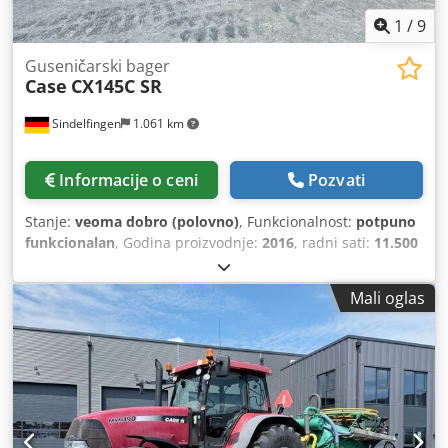
1
/
9
Guseničarski bager
Case
CX145C SR
Sindelfingen
1.061 km
Informacije o ceni
Pozvati
Stanje:
veoma dobro (polovno)
, Funkcionalnost:
potpuno
funkcionalan
, Godina proizvodnje:
2016
, radni sati:
11.500
h
, * 11.500 радних сати * Радна тежина 15.700 kg * Снага
мотора 77 kW * Roadliner * Хидраулични брзи спој * Клима
Mali oglas
уређај Chsdpfxey Rm H Es Antja