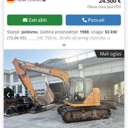
24.500 €
Fiksna cena plus PDV
Zatražiti
Pozvati
Stanje:
polovno
, Godina proizvodnje:
1988
, snaga:
53 kW
(72,06 KS)
, _____IHC 754 XL, direkt od prvog vlasnika, u
odličnom stanju. Radni sati: oko 8.600. Godina proizvodnje:
1988. Prednji hidraulični podiznik. Prednji kardanski
Mali oglas
prenos. Brzina: 30 km/h. Cena: 24.500,00 evra, neto.
Lokacija: nema podataka. Cjdozdmutepfx Antsha