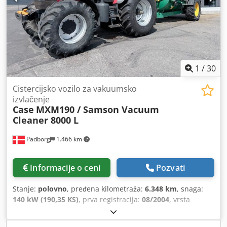
1
/
30
Cistercijsko vozilo za vakuumsko
izvlačenje
Case
MXM190 / Samson Vacuum
Cleaner 8000 L
Padborg
1.466 km
Informacije o ceni
Pozvati
Stanje:
polovno
, pređena kilometraža:
6.348 km
, snaga:
140 kW (190,35 KS)
, prva registracija:
08/2004
, vrsta
goriva:
dizel
, Godina proizvodnje:
2004
, Proizvođač: Case
Model: MXM190 / Samson Usisivač 8000 L Godina: 2004