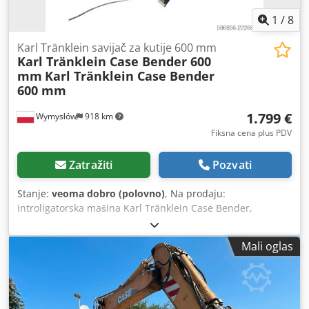
1
/
8
Karl Tränklein savijač za kutije 600 mm
Karl Tränklein Case Bender 600
mm
Karl Tränklein Case Bender
600 mm
1.799 €
Wymysłów
918 km
Fiksna cena plus PDV
Zatražiti
Pozvati
Stanje:
veoma dobro (polovno)
, Na prodaju:
introligatorska mašina Karl Tränklein Case Bender,
namenjena za formiranje i savijanje hrbata korica knjiga u
tvrdom povezu. Uređaj daje koricama odgovarajući radijus,
Mali oglas
što omogućava savršeno prilagođavanje bloku knjige.
Mašina je opremljena podesivim valjcima koji omogućavaju
prilagođavanje različitim debljinama korica. Čvrsta, livena
konstrukcija obezbeđuje visoku preciznost i dugovečnost.