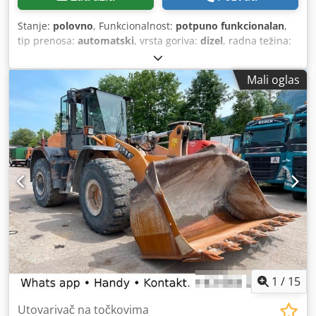
Stanje:
polovno
, Funkcionalnost:
potpuno funkcionalan
,
tip prenosa:
automatski
, vrsta goriva:
dizel
, radna težina:
7.500 kg
, konfiguracija osovina:
4x2
, prva registracija:
10/1977
, Godina proizvodnje:
1977
, Oprema:
hidraulika
,
Mali oglas
Tehnički ispravno Cedpfx Aet S Idronteha
1
/
15
Utovarivač na točkovima