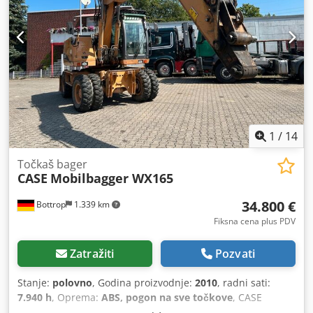
Tehnički podaci: Proizvođač: Karl Tränklein Tip: Case
Bender / mašina za formiranje hrbata Radna širina: cca
600 mm Podešavanje pritiska valjaka Stabilna livena
konstrukcija Električni pogon Radni sto Stanje: polovna
Primena: proizvodnja knjiga u tvrdom povezu,
knjigoveznice, štamparije, poligrafske firme,
Chjdpsziwnbefx Antja proizvodnja albuma, kataloga i
korica.
1
/
14
Točkaš bager
CASE
Mobilbagger WX165
34.800 €
Bottrop
1.339 km
Fiksna cena plus PDV
Zatražiti
Pozvati
Stanje:
polovno
, Godina proizvodnje:
2010
, radni sati:
7.940 h
, Oprema:
ABS, pogon na sve točkove
, CASE
Mobilni bager Tip: WX165 (Hidraulični bager) Broj tipskog