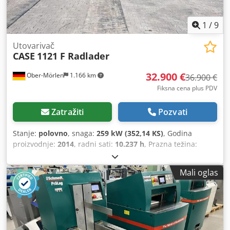
1
/
9
Utovarivač
CASE
1121 F Radlader
32.900 €
Ober-Mörlen
1.166 km
36.900 €
Fiksna cena plus PDV
Zatražiti
Pozvati
Stanje:
polovno
, snaga:
259 kW (352,14 KS)
, Godina
proizvodnje:
2014
, radni sati:
10.237 h
, Prazna težina:
27.024 kg Za više informacija obratite se Emalu Jaweedu.
Prednji utovarivač / Wheel Loader, Case 1121F, godina
Mali oglas
proizvodnje 2014, radnih sati: 10.237 h, dužina: 8960 mm,
širina: 2990 mm, visina: 3570 mm, maksimalna dozvoljena
ukupna masa: 27.024 kg, motor: Case, snaga motora: 239
kW, klima uređaj, vaga, pomoćna hidraulika, kamera za
vožnju unazad, automatsko podmazivanje, dimenzije