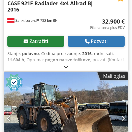
CASE
921F Radlader 4x4 Allrad Bj
2016
32.900 €
Sankt Lorenz
732 km
Fiksna cena plus PDV
Zatražiti
Pozvati
Stanje:
polovno
, Godina proizvodnje:
2016
, radni sati:
11.604 h
, Oprema:
pogon na sve točkove
, pozvati (Kontakt
· Telefon · Mobilni · WhatsApp) Codpfx Anjkq Amfotjha *
Case 921F točkaš 4x4 pogon na sve točkove * Grejanje /
Mali oglas
Klima uređaj * Godina proizvodnje: 2016 * Šasija:
FNH921F1NGHE12139 * Kw: 190 * Sopstvena težina: 19.680
kg * Ukupna težina: 21.600 kg * Radnih sati: 11.604 *
Dostupno 3 komada * Cena na upit * Sve informacije bez
garancije