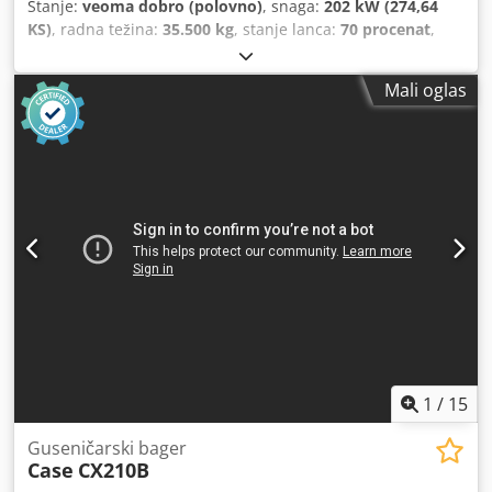
Stanje:
veoma dobro (polovno)
, snaga:
202 kW (274,64
KS)
, radna težina:
35.500 kg
, stanje lanca:
70 procenat
,
Godina proizvodnje:
2006
, radni sati:
9.139 h
, Oprema:
klima uređaj
, CASE CX330 Godina proizvodnje: 2006 Radni
Mali oglas
sati: 9.139 sati Zatvorena kabina Klimatizacija Radio
Centralno podmazivanje Standardna ruka Dužina ruke:
3,30 m Kompletna hidraulička instalacija (za čekić, klešta,
makaze) Brza spojnica OQ80 1 x kašika – širina 800 mm 1 x
klešta – funkcionišu, potrebna je popravka Podvozje je u
dobrom stanju, otprilike 70% Podne ploče, širina 600 mm
Isuzu motor, snage 202 kW CE sertifikat Cjdpfx Anezp Rm
Retsha Dimenzije za transport: 10,8 x 3 x 3,40 m Radna
težina: 35,5 t.
1
/
15
Guseničarski bager
Case
CX210B