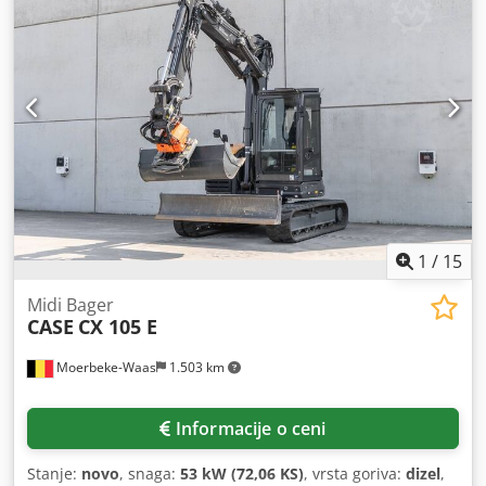
2,200 rpm Broj cilindara: 6 Zapremina: 7.480 cm³ Porast
obrtnog momenta: 51.3 Pogon na sva četiri točka
1
/
15
Midi Bager
CASE
CX 105 E
Moerbeke-Waas
1.503 km
Informacije o ceni
Stanje:
novo
, snaga:
53 kW (72,06 KS)
, vrsta goriva:
dizel
,