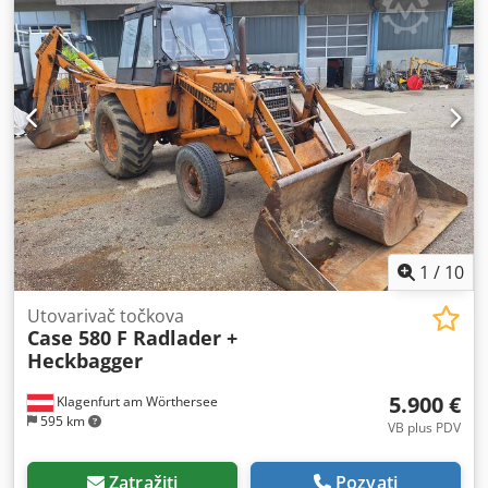
1
/
10
Utovarivač točkova
Case 580 F Radlader +
Heckbagger
5.900 €
Klagenfurt am Wörthersee
595 km
VB plus PDV
Zatražiti
Pozvati