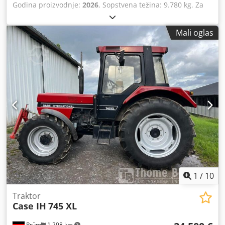
Godina proizvodnje:
2026
, Sopstvena težina: 9.780 kg. Za
više informacija, obratite se odeljenju prodaje kompanije
KEY-TEC. Cjdpfx Aszrrw Aontjha
Mali oglas
1
/
10
Traktor
Case IH
745 XL
Prüm
1.298 km