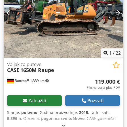
1
/
22
Valjak za puteve
CASE
1650M Raupe
119.000 €
Bottrop
1.339 km
Fiksna cena plus PDV
Zatražiti
Pozvati
Stanje:
polovno
, Godina proizvodnje:
2015
, radni sati:
5.396 h
, Oprema:
pogon na sve točkove
, CASE guseničar
Chjdpfx Aszhyrmontoa Tip: 1650M Prazna masa: 19.200 kg