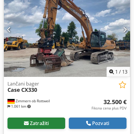
lokaciji. Ova ponuda se odnosi isključivo na ovde opisani
predmet. Ostali eventualno prikazani predmeti su deo
drugih ponuda. Zadržavamo pravo na greške. Inventarni
broj: 2926-26
1
/
13
Lančani bager
Case
CX330
32.500 €
Zimmern ob Rottweil
1.061 km
Fiksna cena plus PDV
Zatražiti
Pozvati