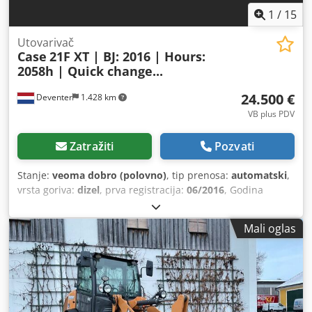
1
/
15
Utovarivač
Case
21F XT | BJ: 2016 | Hours:
2058h | Quick change...
24.500 €
Deventer
1.428 km
VB plus PDV
Zatražiti
Pozvati
Stanje:
veoma dobro (polovno)
, tip prenosa:
automatski
,
vrsta goriva:
dizel
, prva registracija:
06/2016
, Godina
proizvodnje:
2016
, radni sati:
2.058 h
, Oprema:
kabina
, =
Dodatne opcije i pribor = - Zatvorena kabina - Radio/CD
Mali oglas
plejer = Napomene = CASE 21F XT utovarivač iz 2016.
godine sa samo 2.058 radnih sati. Ovaj kompaktan i snažan
utovarivač je iz Nemačke i u odličnom je stanju, dobro
održavan. Mašina je odmah spremna za upotrebu i idealna
je za zemljane radove, poljoprivredu, reciklažu,
popločavanje i radove u dvorištu. Mašina je opremljena