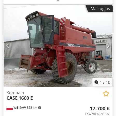
odobrenja: N211 Proizvođač motora: Case Snaga motora:
Mali oglas
105 kW Radni sati: 7940 h Dozvoljena ukupna masa: 18000
kg Dužina za transport: 8,19 m Širina za transport: 1,91 m
Visina za transport: 2,89 m Boja: Žuta - Upravljanje
džoistikom - Ravnalica - Kamera Rado ćemo vam pružiti
podršku i u oblasti finansiranja/lizinga, uz pomoć naših
partnera. Sve informacije su bez garancije. Podložno
greškama i mogućim promenama. Cjdpfx Aezripcsnteha
1
/
10
Kombajn
CASE
1660 E
17.700 €
Wilków
828 km
EXW VB plus PDV