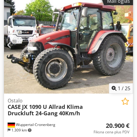
Mali oglas
pogona:
Diesel Motor
, radna širina:
1.950 mm
, Ostalo
Kategorija brzine: 25 Cedpfx Aswlxgajnteha Tehničko
stanje: normalno Stanje baterije: normalno
1
/
25
Ostalo
CASE
JX 1090 U Allrad Klima
Druckluft 24-Gang 40Km/h
20.900 €
Wuppertal-Cronenberg
1.309 km
Fiksna cena plus PDV