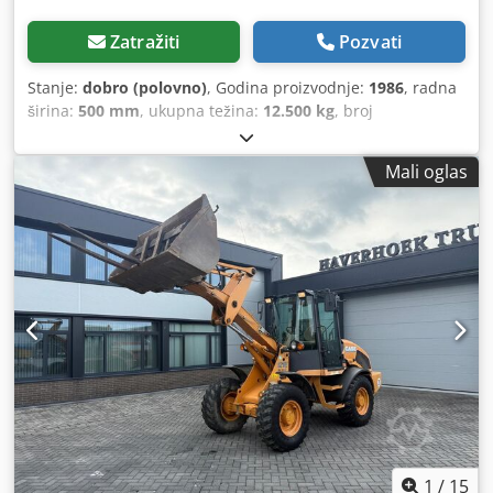
Zatražiti
Pozvati
Stanje:
dobro (polovno)
, Godina proizvodnje:
1986
, radna
širina:
500 mm
, ukupna težina:
12.500 kg
, broj
mašine/vozila:
017128
, CASE IH 1660 aksijalni protok marka
: Case IH model: 1660 Godina : 1987 Radno vreme: 3.300 h
Mali oglas
Širina sekcije: 5.00 m Oprema raznih tipova: sjeckalica za
slamu, rasipač slame Cedjvr Dxpspfx Anteha
1
/
15