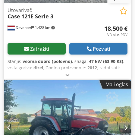
Utovarivač
Case
121E Serie 3
18.500 €
Deventer
1.428 km
VB plus PDV
Zatražiti
Pozvati
Stanje:
veoma dobro (polovno)
, snaga:
47 kW (63,90 KS)
,
vrsta goriva:
dizel
, Godina proizvodnje:
2012
, radni sati:
1.060 h
, = Dodatne opcije i pribor = - Upravljanje sa 2
pedale - Zatvorena kabina = Napomene = CASE 121E, serija
Mali oglas
3 – Godina proizvodnje 2012 – 1.060 radnih sati CASE 121E,
serija 3, utovarivač, godina proizvodnje 2012. Mašina je u
dobrom stanju i ima samo 1.060 radnih sati. Mašina je u
dobrom stanju, kako tehnički, tako i vizuelno. Pogodna je
za različite primene i spremna je za upotrebu.
Karakteristike: * Godina proizvodnje: 2012 * Samo 1.060
radnih sati * Dobro tehničko i vizuelno stanje * Spreman
za upotrebu Za dodatne informacije ili za dogovor oko