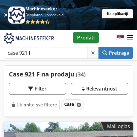
Machineseeker
Ka aplikaciji
Besplatno u prodavnici
Prodati
Pretraga
Case 921 F na prodaju
(34)
Filter
Relevantnost
Case
Uklonite sve filtere
Mali oglas