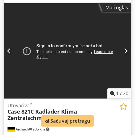
Snaga: 122 kW Radnih sati: 5.396 Oprema: - Grejanje
Mali oglas
sedišta - Klima uređaj - Radio - Zadnji ripper sa 3 zuba -
Prednja zaštita kabine i rešetke - Planirna daska
(hidraulično sklopiva) Rado ćemo vas podržati i u oblasti
finansiranja/leasinga sa našim partnerima. Sve informacije
su bez garancije. Pravo na greške i međuprodaju zadržano.
1
/
20
Utovarivač
Case
821C Radlader Klima
Zentralschmierung
Sačuvaj pretragu
Aichach
905 km