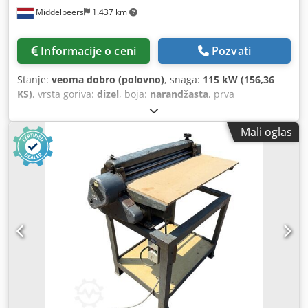
Middelbeers
1.437 km
Informacije o ceni
Pozvati
Stanje:
veoma dobro (polovno)
, snaga:
115 kW (156,36
KS)
, vrsta goriva:
dizel
, boja:
narandžasta
, prva
registracija:
07/2013
, Godina proizvodnje:
2012
, radni sati:
15.109 h
, Opšte informacije Modelska godina: 2012 Serijski
Mali oglas
broj: DCH210R5NCEAH2500 Tehničke informacije Broj
cilindara: 4 Sopstvena težina: 22.600 kg Funkcionalno
Radna širina: 300 cm CE oznaka: da Stanje Tehničko stanje:
veoma dobro Vizuelno stanje: veoma dobro Finansijske
informacije Cena: Na upit Chodpfx Asy En Ndsntsa
Garancija Garancija: Iz prve ruke, kompletno servisna
evidencija, odmah spremna za rad! - 80% stanja
guseničnog podvozja - Uključuje 3 kašike: 1300 mm, 450
mm i 2000 mm kašika za čišćenje kanala - Opcionalno sa
TOPCON 3D-SISTEMOM iz 2021.