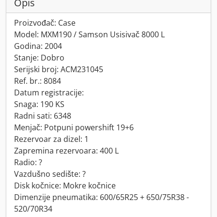
Opis
Proizvođač: Case
Model: MXM190 / Samson Usisivač 8000 L
Godina: 2004
Stanje: Dobro
Serijski broj: ACM231045
Ref. br.: 8084
Datum registracije:
Snaga: 190 KS
Radni sati: 6348
Menjač: Potpuni powershift 19+6
Rezervoar za dizel: 1
Zapremina rezervoara: 400 L
Radio: ?
Vazdušno sedište: ?
Disk kočnice: Mokre kočnice
Dimenzije pneumatika: 600/65R25 + 650/75R38 -
520/70R34