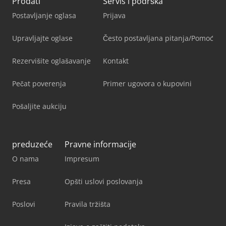
Prodati
Servis i podrška
Postavljanje oglasa
Prijava
Upravljajte oglase
Često postavljana pitanja/Pomoć
Rezervišite oglašavanje
Kontakt
Pečat poverenja
Primer ugovora o kupovini
Pošaljite aukciju
preduzeće
Pravne informacije
O nama
Impresum
Presa
Opšti uslovi poslovanja
Poslovi
Pravila tržišta