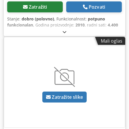
Zatražiti
Pozvati
Stanje:
dobro (polovno)
, Funkcionalnost:
potpuno
funkcionalan
, Godina proizvodnje:
2010
, radni sati:
4.400
h
, snaga:
55,16 kW (75,00 KS)
, broj mašine/vozila:
A2204DAA2203584
, Oprema:
kabina
, Hidraulični inverzor,
Mali oglas
bez klimatizacije, utovarivač FL80 Dodpoy Eq Upofx Ai Uskr
Zatražite slike