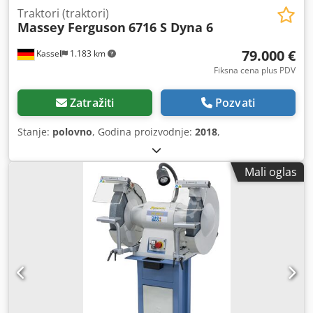
Traktori (traktori)
Massey Ferguson
6716 S Dyna 6
79.000 €
Kassel
1.183 km
Fiksna cena plus PDV
Zatražiti
Pozvati
Stanje:
polovno
, Godina proizvodnje:
2018
,
Mali oglas