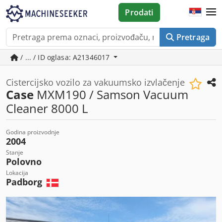
Prodati
Pretraga
/ ... / ID oglasa: A21346017
Cistercijsko vozilo za vakuumsko izvlačenje
Case
MXM190 / Samson Vacuum
Cleaner 8000 L
Godina proizvodnje
2004
Stanje
Polovno
Lokacija
Padborg