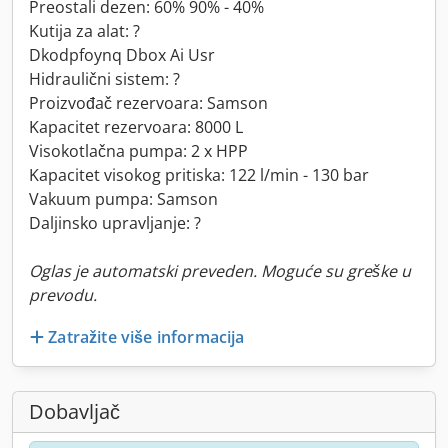
Preostali dezen: 60% 90% - 40%
Kutija za alat: ?
Dkodpfoynq Dbox Ai Usr
Hidraulični sistem: ?
Proizvođač rezervoara: Samson
Kapacitet rezervoara: 8000 L
Visokotlačna pumpa: 2 x HPP
Kapacitet visokog pritiska: 122 l/min - 130 bar
Vakuum pumpa: Samson
Daljinsko upravljanje: ?
Oglas je automatski preveden. Moguće su greške u
prevodu.
Zatražite više informacija
Dobavljač