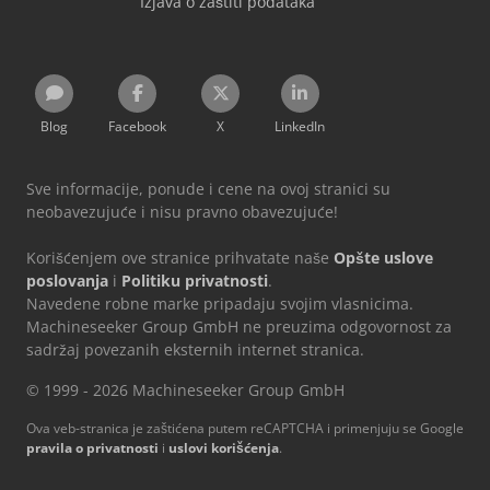
Izjava o zaštiti podataka
Blog
Facebook
X
LinkedIn
Sve informacije, ponude i cene na ovoj stranici su
neobavezujuće i nisu pravno obavezujuće!
Korišćenjem ove stranice prihvatate naše
Opšte uslove
poslovanja
i
Politiku privatnosti
.
Navedene robne marke pripadaju svojim vlasnicima.
Machineseeker Group GmbH ne preuzima odgovornost za
sadržaj povezanih eksternih internet stranica.
© 1999 - 2026 Machineseeker Group GmbH
Ova veb-stranica je zaštićena putem reCAPTCHA i primenjuju se Google
pravila o privatnosti
i
uslovi korišćenja
.