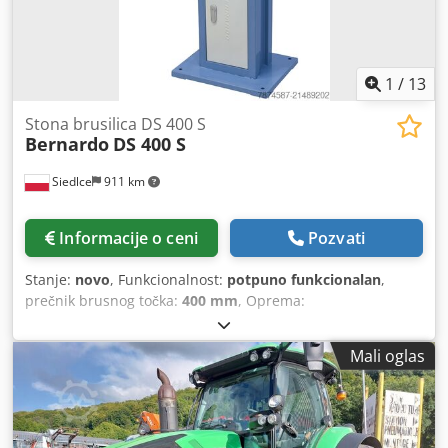
1
/
13
Stona brusilica DS 400 S
Bernardo
DS 400 S
Siedlce
911 km
Informacije o ceni
Pozvati
Stanje:
novo
, Funkcionalnost:
potpuno funkcionalan
,
prečnik brusnog točka:
400 mm
, Oprema:
dokumentacija/priručnik
, Rotor je postavljen na kugličnim
ležajevima koji obezbeđuju tih i glatki rad, kao i dug vek
Mali oglas
trajanja. Snažan pogonski motor sa visokim obrtnim
momentom. Podesive zaštite izrađene od izdržljive plastike
obezbeđuju efikasnu zaštitu od varničenja. Standardno
opremljen usisnim priključcima prečnika 35 mm, sa
mogućnošću priključivanja sistema za odsisavanje.