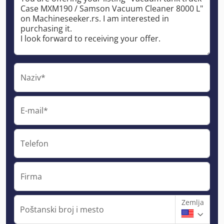
Naziv*
E-mail*
Telefon
Firma
Zemlja
Poštanski broj i mesto