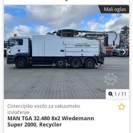
Deutz
, broj mašine/vozila:
WSXCZ20200TD10041
, Oprema:
Mali oglas
kabina, klima uređaj, prednji priključni vratilo
, TTV
transmisija Dksdpfeyalwtex Ai Usr Vešanje prednje osovine
i kabine Prednji trozglob sa PTO
1
/
11
Cistercijsko vozilo za vakuumsko
izvlačenje
MAN
TGA 32.480 8x2 Wiedemann
Super 2000, Recycler