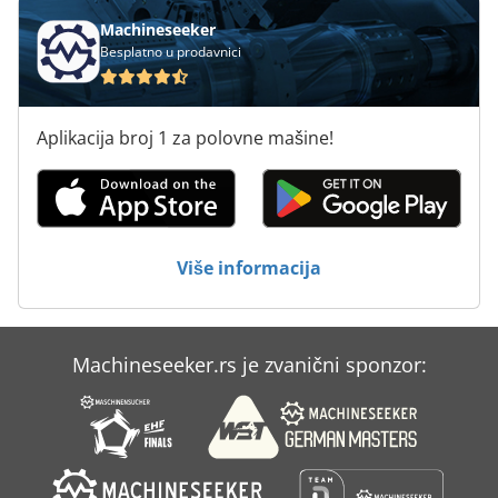
dužan da se sam uveri u stanje i opremu robe. Prodaja se
Machineseeker
vrši isključivo prema našim Opštim uslovima poslovanja i
Besplatno u prodavnici
uz isključenje svake garancije.
Aplikacija broj 1 za polovne mašine!
Više informacija
Machineseeker.rs je zvanični sponzor: