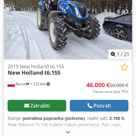
1
/
21
2019 New Holland t6.155
New Holland
t6.155
46.000 €
Karsin
1.122 km
50.000 €
Fiksna cena plus PDV
Zatražiti
Pozvati
Stanje:
potrebna popravka (polovno)
, radni sati:
2.100 h
,
New Holland T6.155 traktor nakon prevrtanja. Pali i vozi,
2100 sati. Dkjdjyl S S Uopfx Ai Usr