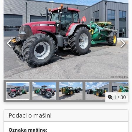
1
/
30
Podaci o mašini
Oznaka mašine: