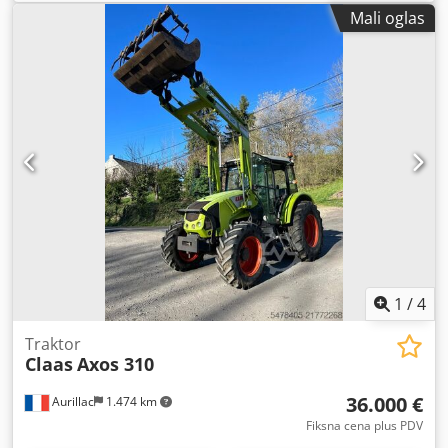
Mali oglas
1
/
4
Traktor
Claas
Axos 310
36.000 €
Aurillac
1.474 km
Fiksna cena plus PDV