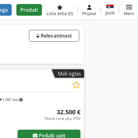
aga
Prodati
Jezik
Lista želja
(0)
Prijava
Meni
Relevantnost
Mali oglas
1.061 km
32.500 €
Fiksna cena plus PDV
Pošalji upit