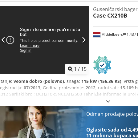
Guseničarski bager
Case
CX210B
Middelbeers
1.437
1
/
15
Stanje:
veoma dobro (polovno)
, snaga:
115 kW (156,36 KS)
, vrsta 
registracija:
07/2013
, Godina proizvodnje:
2012
, radni sati:
15.109 h
2012 Serijski broj: DCH210R5NCEAH2500 Tehničke informacije Broj ci
Dsdpfey En Ndex An Teck Funkcionalno Radna širina: 300 cm CE ozn
dobro Vizuelno stanje: veoma dobro Finansijske informacije Cena: N
ruke, kompletno servisna evidencija, odmah spremna za rad! - 80%
Odmah prodajte polo
Uključuje 3 kašike: 1300 mm, 450 mm i 2000 mm kašika za čišćenje
SISTEMOM iz 2021.
Oglasite sada od 4,49
11 miliona kupaca
va