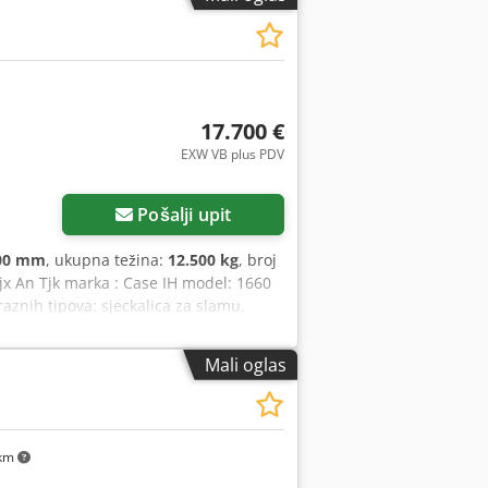
17.700 €
EXW VB plus PDV
Pošalji upit
00 mm
, ukupna težina:
12.500 kg
, broj
jx An Tjk marka : Case IH model: 1660
aznih tipova: sjeckalica za slamu,
Mali oglas
km