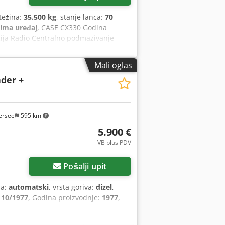
težina:
35.500 kg
, stanje lanca:
70
lima uređaj
, CASE CX330 Godina
acija Radio Centralno podmazivanje
ja (za čekić, klešta, makaze) Brza
potrebna je popravka Podvozje je u
Mali oglas
r, snage 202 kW CE sertifikat
ader +
dpfxszp Rm Re An Tjk
ersee
595 km
5.900 €
VB plus PDV
Pošalji upit
sa:
automatski
, vrsta goriva:
dizel
,
:
10/1977
, Godina proizvodnje:
1977
,