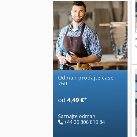
Odmah prodajte case
760
od
4,49 €
*
Saznajte odmah
+44 20 806 810 84