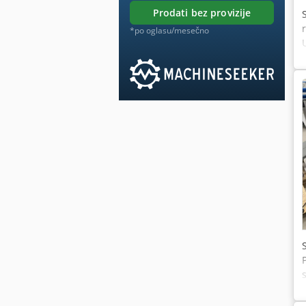
prodati bez provizije
*po oglasu/mesečno