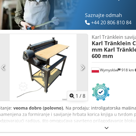
Saznajte odmah
+44 20 806 810 84
Karl Tränklein savi
Karl Tränklein 
mm
Karl Tränkl
600 mm
Wymysłów
918 km
1
/
8
Stanje:
veoma dobro (polovno)
, Na prodaju: introligatorska mašin
namenjena za formiranje i savijanje hrbata korica knjiga u tvrdom 
odgovarajući radijus, što omogućava savršeno prilagođavanje bloku
podesivim valjcima koji omogućavaju prilagođavanje različitim deblj
konstrukcija obezbeđuje visoku preciznost i dugovečnost. Tehnički p