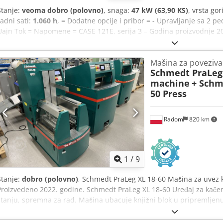
Stanje:
veoma dobro (polovno)
, snaga:
47 kW (63,90 KS)
, vrsta gor
radni sati:
1.060 h
, = Dodatne opcije i pribor = - Upravljanje sa 2 
Uajn Tok = Napomene = CASE 121E, serija 3 – Godina proizvodnje 20
serija 3, utovarivač, godina proizvodnje 2012. Mašina je u dobrom s
Mašina je u dobrom stanju, kako tehnički, tako i vizuelno. Pogodna j
Mašina za poveziva
upotrebu. Karakteristike: * Godina proizvodnje: 2012 * Samo 1.060 r
Schmedt PraLeg 
stanje * Spreman za upotrebu Za dodatne informacije ili za dogovo
machine
+ Schm
kontaktirajte. = Dodatne informacije = Godina proizvodnje: 2012 Sop
50 Press
kg Ukupna dozvoljena masa: 7.340 kg Tehničko stanje: vrlo dobro Vizu
FNH121ESNCHP00140 Obratite se Gerritu Haverhoeku za dodatne in
Radom
820 km
1
/
9
Stanje:
dobro (polovno)
, Schmedt PraLeg XL 18-60 Mašina za uvez 
Proizvedeno 2022. godine. Schmedt PraLeg XL 18-60 Uređaj za kače
stanju, spremna za rad. Mašina ubacuje knjižni blok u pripremljenu
nanošenje lepka, kontinuirano podešavanje debljine lepka. Format: 
bloka: 110 – 450 mm Debljina bloka: 2 – 80 mm Kapacitet: oko 200 