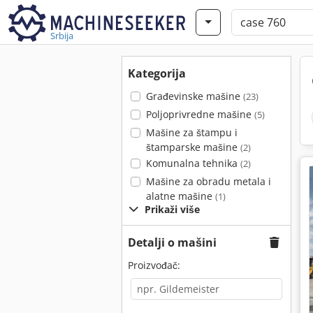
Srbija
Kategorija
Građevinske mašine
(23)
Poljoprivredne mašine
(5)
Mašine za štampu i
štamparske mašine
(2)
Komunalna tehnika
(2)
Mašine za obradu metala i
alatne mašine
(1)
Prikaži više
Detalji o mašini
Proizvođač: