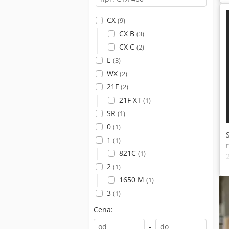
CX
(9)
CX B
(3)
CX C
(2)
E
(3)
WX
(2)
21F
(2)
21F XT
(1)
SR
(1)
0
(1)
1
(1)
821C
(1)
2
(1)
1650 M
(1)
3
(1)
Cena:
-