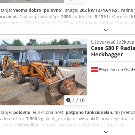
Stanje:
veoma dobro (polovno)
, snaga:
202 kW (274,64 KS)
, radna 
procenat
, Godina proizvodnje:
2006
, radni sati:
9.139 h
, Oprema:
k
proizvodnje: 2006 Radni sati: 9.139 sati Zatvorena kabina Klimatiz
Standardna ruka Dužina ruke: 3,30 m Kompletna hidraulička instalaci
spojnica OQ80 1 x kašika – širina 800 mm 1 x klešta – funkcionišu, 
Utovarivač točkova
dobrom stanju, otprilike 70% Podne ploče, širina 600 mm Isuzu moto
Case 580 F Radl
Dimenzije za transport: 10,8 x 3 x 3,40 m Radna težina: 35,5 t. Dcj
Heckbagger
Klagenfurt am Wörth
1
/
10
Stanje:
polovno
, Funkcionalnost:
potpuno funkcionalan
, tip preno
radna težina:
7.500 kg
, konfiguracija osovina:
4x2
, prva registracija
Oprema:
hidraulika
, Tehnički ispravno Dsdpfx Anet S Idrs Tjck