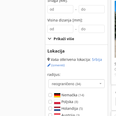
Snaga [kW]:
-
Visina dizanja [mm]:
-
Prikaži više
Lokacija
Vaša otkrivena lokacija:
Srbija
(izmeniti)
radijus:
neograničeno
(34)
Nemačka
(14)
bherr Bager Za Puzanje
Kobelco Bager Za Puzanje
Poljska
(8)
Holandija
(5)
Austrija
(3)