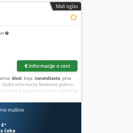
Mali oglas
 km
Informacije o ceni
goriva:
dizel
, boja:
narandžasta
, prva
, Opšte informacije Modelska godina:
lindara: 4 Sopstvena težina: 22.600 kg
aka: da Stanje Tehničko stanje: veoma
a upit Garancija Garancija: Iz prve
 stanja guseničnog podvozja -
vne mašine
 kanala - Opcionalno sa TOPCON 3D-
 €
*
s čeka