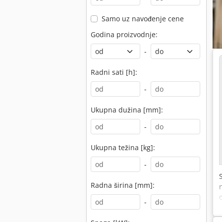
Samo uz navođenje cene
Godina proizvodnje:
-
Radni sati [h]:
-
Ukupna dužina [mm]:
-
Ukupna težina [kg]:
-
Radna širina [mm]:
-