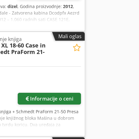
iva:
dizel
, Godina proizvodnje:
2012
,
pedale - Zatvorena kabina Dcodpfx Aezrd
12 – 1.060 radnih sati CASE 121E,
tanju i ima samo 1.060 radnih sati.
e za različite primene i spremna je za
Mali oglas
nje knjiga
adnih sati * Dobro tehničko i vizuelno
XL 18-60 Case in
r oko termina za pregled, slobodno nas
edt PraForm 21-
stvena težina: 5.800 kg Nosivost: 1.540
elno stanje: vrlo dobro Serijski broj:
formacije.
Informacije o ceni
knjiga + Schmedt PraForm 21-50 Presa
nje knjižnog bloka Mašina u dobrom
 tvrdu koricu. Dva uređaja za
Visina bloka: 80 – 450 mm Širina
– 300 kom/h Napajanje: 230V Težina: