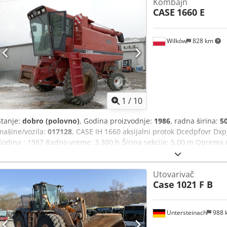
Kombajn
CASE
1660 E
Wilków
828 km
1
/
10
Stanje:
dobro (polovno)
, Godina proizvodnje:
1986
, radna širina:
5
mašine/vozila:
017128
, CASE IH 1660 aksijalni protok Dcedpfovr Dxp
Godina : 1987 Radno vreme: 3.300 h Širina sekcije: 5.00 m Oprema r
rasipač slame
Utovarivač
Case
1021 F B
Untersteinach
988 