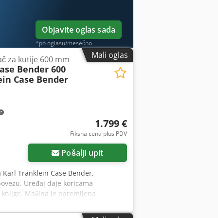
Objavite oglas sada
*po oglasu/mesečno
Mali oglas
jač za kutije 600 mm
Case Bender 600
ein Case Bender
1.799 €
Fiksna cena plus PDV
Pošalji upit
a Karl Tränklein Case Bender,
povezu. Uređaj daje koricama
 knjige. Mašina je opremljena
inama korica. Čvrsta, livena
odaci: Proizvođač: Karl Tränklein Tip: