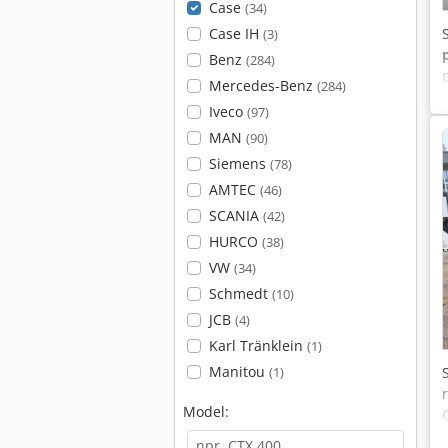
Case
(34)
Case IH
(3)
Benz
(284)
Mercedes-Benz
(284)
Iveco
(97)
MAN
(90)
Siemens
(78)
AMTEC
(46)
SCANIA
(42)
HURCO
(38)
VW
(34)
Schmedt
(10)
JCB
(4)
Karl Tränklein
(1)
Manitou
(1)
Model: