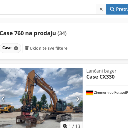
Pretr
Case 760 na prodaju
(34)
Case
Uklonite sve filtere
Lančani bager
Case
CX330
Zimmern ob Rottweil
1
/
13