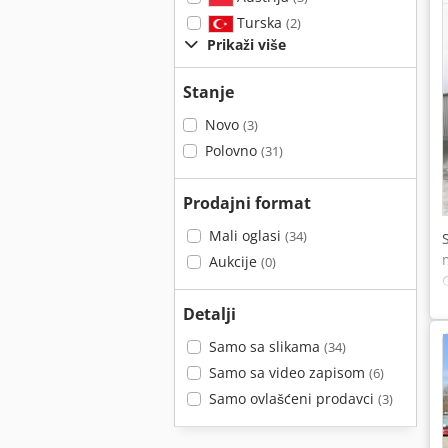
Turska
(2)
Prikaži više
Stanje
Novo
(3)
Polovno
(31)
Prodajni format
Mali oglasi
(34)
Aukcije
(0)
Detalji
Samo sa slikama
(34)
Samo sa video zapisom
(6)
Samo ovlašćeni prodavci
(3)