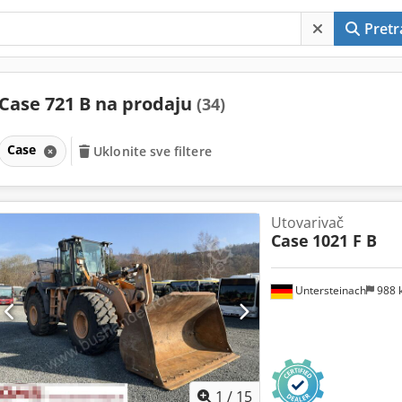
Pretr
Case 721 B na prodaju
(34)
Case
Uklonite sve filtere
Utovarivač
Case
1021 F B
Untersteinach
988 
1
/
15