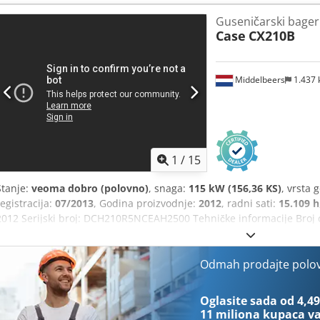
Guseničarski bager
Case
CX210B
Middelbeers
1.437
1
/
15
Stanje:
veoma dobro (polovno)
, snaga:
115 kW (156,36 KS)
, vrsta 
registracija:
07/2013
, Godina proizvodnje:
2012
, radni sati:
15.109 h
2012 Serijski broj: DCH210R5NCEAH2500 Tehničke informacije Broj ci
Funkcionalno Radna širina: 300 cm CE oznaka: da Cedey En Ndspfx 
dobro Vizuelno stanje: veoma dobro Finansijske informacije Cena: N
ruke, kompletno servisna evidencija, odmah spremna za rad! - 80%
Odmah prodajte polo
Uključuje 3 kašike: 1300 mm, 450 mm i 2000 mm kašika za čišćenje
SISTEMOM iz 2021.
Oglasite sada od 4,49
11 miliona kupaca
va