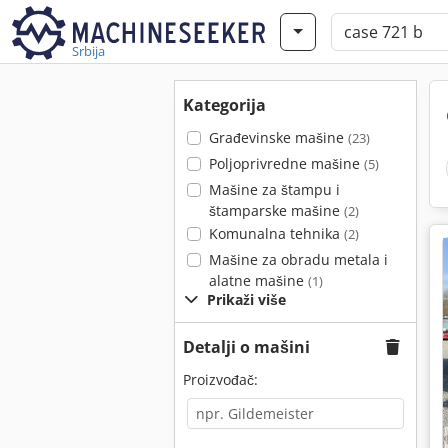
Srbija
Kategorija
Građevinske mašine
(23)
Poljoprivredne mašine
(5)
Mašine za štampu i
štamparske mašine
(2)
Komunalna tehnika
(2)
Mašine za obradu metala i
alatne mašine
(1)
Prikaži više
Detalji o mašini
Proizvođač: