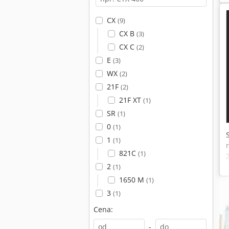
CX
(9)
CX B
(3)
CX C
(2)
E
(3)
WX
(2)
21F
(2)
21F XT
(1)
SR
(1)
0
(1)
1
(1)
821C
(1)
2
(1)
1650 M
(1)
3
(1)
Cena:
-