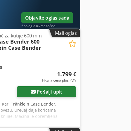
Objavite oglas sada
*po oglasu/mesečno
Mali oglas
jač za kutije 600 mm
Case Bender 600
ein Case Bender
1.799 €
Fiksna cena plus PDV
Pošalji upit
a Karl Tränklein Case Bender,
povezu. Uređaj daje koricama
 knjige. Mašina je opremljena
inama korica. Čvrsta, livena
podaci: Csdpfxoziwnbj Acfjha