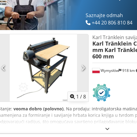
Saznajte odmah
+44 20 806 810 84
Karl Tränklein savi
Karl Tränklein 
mm
Karl Tränkl
600 mm
Wymysłów
918 km
1
/
8
Stanje:
veoma dobro (polovno)
, Na prodaju: introligatorska mašin
namenjena za formiranje i savijanje hrbata korica knjiga u tvrdom 
odgovarajući radijus, što omogućava savršeno prilagođavanje bloku
podesivim valjcima koji omogućavaju prilagođavanje različitim deblj
konstrukcija obezbeđuje visoku preciznost i dugovečnost. Tehnički 