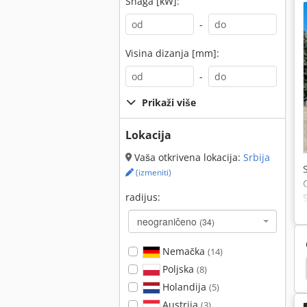
Snaga [kW]:
-
Visina dizanja [mm]:
-
Prikaži više
Lokacija
Vaša otkrivena lokacija:
Srbija
(izmeniti)
radijus:
neograničeno
(34)
Nemačka
(14)
bherr Bager Za Puzanje
Kobelco Bager Za Puzanje
Poljska
(8)
Holandija
(5)
Austrija
(3)