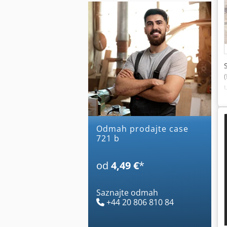
Odmah prodajte case
721 b
od
4,49 €
*
Saznajte odmah
+44 20 806 810 84