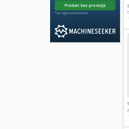
prodati bez provizije
*po oglasu/mesečno