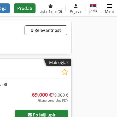
aga
Prodati
Jezik
Lista želja
(0)
Prijava
Meni
Relevantnost
Mali oglas
km
69.000 €
79.000 €
Fiksna cena plus PDV
Pošalji upit