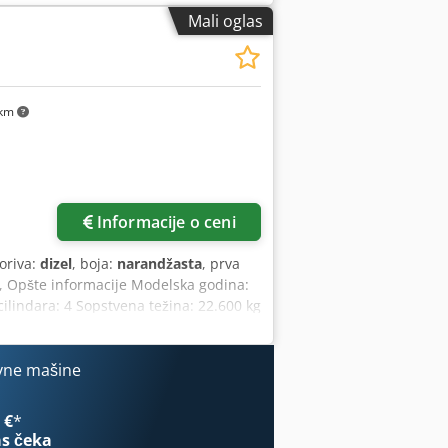
Mali oglas
 km
Informacije o ceni
goriva:
dizel
, boja:
narandžasta
, prva
, Opšte informacije Modelska godina:
lindara: 4 Sopstvena težina: 22.600 kg
Acfsha Stanje Tehničko stanje: veoma
a upit Garancija Garancija: Iz prve
 stanja guseničnog podvozja -
vne mašine
 kanala - Opcionalno sa TOPCON 3D-
 €
*
s čeka