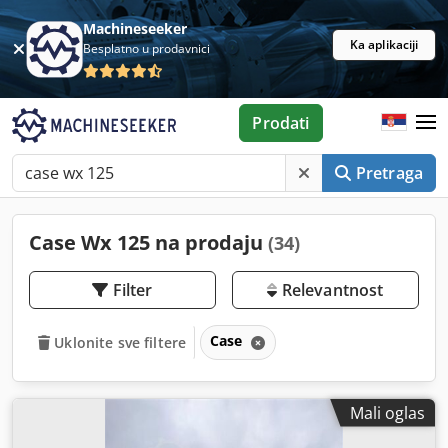
Machineseeker
Ka aplikaciji
Besplatno u prodavnici
Prodati
Pretraga
Case Wx 125 na prodaju
(34)
Filter
Relevantnost
Case
Uklonite sve filtere
Mali oglas