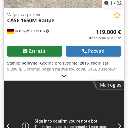
1
/
22
Valjak za puteve
CASE
1650M Raupe
119.000 €
Bottrop
1.339 km
Fiksna cena plus PDV
Zatražiti
Pozvati
Stanje:
polovno
, Godina proizvodnje:
2015
, radni sati:
5.396 h
, Oprema:
pogon na sve točkove
, CASE guseničar
Tip: 1650M Prazna masa: 19.200 kg Credpfszhyrmex An Uof
Snaga: 122 kW Radnih sati: 5.396 Oprema: - Grejanje
Mali oglas
sedišta - Klima uređaj - Radio - Zadnji ripper sa 3 zuba -
Prednja zaštita kabine i rešetke - Planirna daska
(hidraulično sklopiva) Rado ćemo vas podržati i u oblasti
finansiranja/leasinga sa našim partnerima. Sve informacije
su bez garancije. Pravo na greške i međuprodaju zadržano.