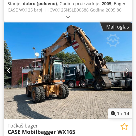
Stanje:
dobro (polovno)
, Godina proizvodnje:
2005
, Bager
CASE WX125 broj HHCWX125N5LB00688 Godina 2005 86
kW 9786 sati Csdpfx Anex Atlio Ujrf jedna kašika težina 13 t
Bez dokumentacije
Mali oglas
1
/
14
Točkaš bager
CASE
Mobilbagger WX165