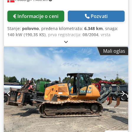
Informacije o ceni
Pozvati
Stanje:
polovno
, pređena kilometraža:
6.348 km
, snaga:
140 kW (190,35 KS)
, prva registracija:
08/2004
, vrsta
goriva:
dizel
, Godina proizvodnje:
2004
, Proizvođač: Case
Model: MXM190 / Samson Usisivač 8000 L Godina: 2004
Mali oglas
Stanje: Dobro Serijski broj: ACM231045 Ref. br.: 8084
Datum registracije: Snaga: 190 KS Radni sati: 6348 Menjač:
Potpuni powershift 19+6 Rezervoar za dizel: 1 Zapremina
rezervoara: 400 L Radio: ? Vazdušno sedište: ? Disk kočnice:
Mokre kočnice Dimenzije pneumatika: 600/65R25 +
650/75R38 - 520/70R34 Preostali dezen: 60% 90% - 40%
Kutija za alat: ? Csdpfsynq Dbex An Ujrf Hidraulični sistem:
? Proizvođač rezervoara: Samson Kapacitet rezervoara:
8000 L Visokotlačna pumpa: 2 x HPP Kapacitet visokog
pritiska: 122 l/min - 130 bar Vakuum pumpa: Samson
Daljinsko upravljanje: ?