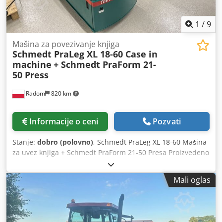
Nosivost: 1.540 kg Ukupna dozvoljena masa: 7.340 kg
Tehničko stanje: vrlo dobro Vizuelno stanje: vrlo dobro
Serijski broj: FNH121ESNCHP00140 Obratite se Gerritu
1
/
9
Haverhoeku za dodatne informacije.
Mašina za povezivanje knjiga
Schmedt PraLeg XL 18-60 Case in
machine
+ Schmedt PraForm 21-
50 Press
Radom
820 km
Informacije o ceni
Pozvati
Stanje:
dobro (polovno)
, Schmedt PraLeg XL 18-60 Mašina
za uvez knjiga + Schmedt PraForm 21-50 Presa Proizvedeno
2022. godine. Schmedt PraLeg XL 18-60 Uređaj za kačenje
knjižnog bloka Mašina u dobrom stanju, spremna za rad.
Mali oglas
Mašina ubacuje knjižni blok u pripremljenu tvrdu koricu.
Dva uređaja za nanošenje lepka, kontinuirano podešavanje
debljine lepka. Format: Visina bloka: 80 – 450 mm Širina
bloka: 110 – 450 mm Debljina bloka: 2 – 80 mm Kapacitet: