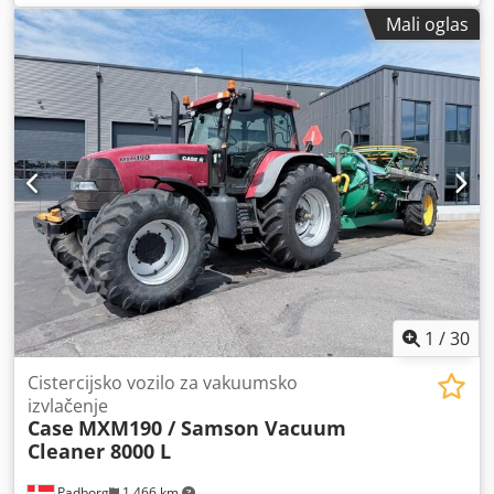
pogon na sve točkove * Grejanje / Klima uređaj * Godina
Mali oglas
proizvodnje: 2016 * Šasija: FNH921F1NGHE12139 * Kw: 190
* Sopstvena težina: 19.680 kg * Ukupna težina: 21.600 kg
Csdjkq Amfjpfx An Usrf * Radnih sati: 11.604 * Dostupno 3
komada * Cena na upit * Sve informacije bez garancije
1
/
30
Cistercijsko vozilo za vakuumsko
izvlačenje
Case
MXM190 / Samson Vacuum
Cleaner 8000 L
Padborg
1.466 km