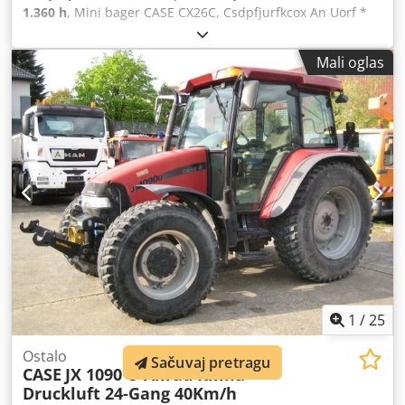
1.360 h
, Mini bager CASE CX26C, Csdpfjurfkcox An Uorf *
Godina izgradnje 2019, * 1360 BS, i *Grejanje *Klima *
gumene gusjenice, * Buldožer sečivo, * Brzo spojnica
Mali oglas
1
/
25
Ostalo
Sačuvaj pretragu
CASE
JX 1090 U Allrad Klima
Druckluft 24-Gang 40Km/h