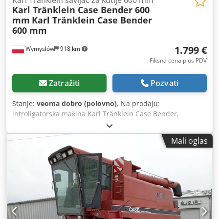
Karl Tränklein Case Bender 600
mm
Karl Tränklein Case Bender
600 mm
1.799 €
Wymysłów
918 km
Fiksna cena plus PDV
Zatražiti
Pozvati
Stanje:
veoma dobro (polovno)
, Na prodaju:
introligatorska mašina Karl Tränklein Case Bender,
namenjena za formiranje i savijanje hrbata korica knjiga u
tvrdom povezu. Uređaj daje koricama odgovarajući radijus,
Mali oglas
što omogućava savršeno prilagođavanje bloku knjige.
Mašina je opremljena podesivim valjcima koji omogućavaju
prilagođavanje različitim debljinama korica. Čvrsta, livena
konstrukcija obezbeđuje visoku preciznost i dugovečnost.
Tehnički podaci: Cedpfxsziwnbo An Ujrf Proizvođač: Karl
Tränklein Tip: Case Bender / mašina za formiranje hrbata
Radna širina: cca 600 mm Podešavanje pritiska valjaka
Stabilna livena konstrukcija Električni pogon Radni sto