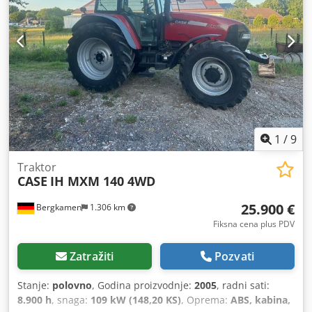
oko 200 – 300 kom/h Napajanje: 230V Težina: 300 kg
Proizvedeno u Nemačkoj. Schmedt PraForm 21-50 Presa za
knjige Presa za knjige sa glodačem za žlebove. Proizvedeno
u Schmedt, Nemačka. Mašina je u veoma dobrom stanju,
odmah spremna za proizvodnju. Tehničke specifikacije:
Maksimalni format: 420 x 520 x 100 mm Težina: 220 kg
Napajanje: 230 V + komprimovani vazduh. Cena je za set
od dve mašine. Credpfx Anozdazbo Uef
1
/
9
Traktor
CASE
IH MXM 140 4WD
25.900 €
Bergkamen
1.306 km
Fiksna cena plus PDV
Zatražiti
Pozvati
Stanje:
polovno
, Godina proizvodnje:
2005
, radni sati:
8.900 h
, snaga:
109 kW (148,20 KS)
, Oprema:
ABS, kabina,