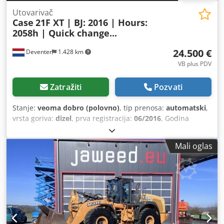
Utovarivač
Case
21F XT | BJ: 2016 | Hours:
2058h | Quick change...
24.500 €
Deventer
1.428 km
VB plus PDV
Zatražiti
Pozvati
Stanje:
veoma dobro (polovno)
, tip prenosa:
automatski
,
vrsta goriva:
dizel
, prva registracija:
06/2016
, Godina
proizvodnje:
2016
, radni sati:
2.058 h
, Oprema:
kabina
, =
Dodatne opcije i pribor = - Zatvorena kabina - Radio/CD
Mali oglas
plejer = Napomene = CASE 21F XT utovarivač iz 2016.
godine sa samo 2.058 radnih sati. Ovaj kompaktan i snažan
utovarivač je iz Nemačke i u odličnom je stanju, dobro
održavan. Mašina je odmah spremna za upotrebu i idealna
je za zemljane radove, poljoprivredu, reciklažu,
popločavanje i radove u dvorištu. Mašina je opremljena
hidrauličnim sistemom za brzu zamenu priključaka, kao i
dodatnom hidrauličnom funkcijom na prednjoj strani. To