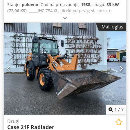
Stanje:
polovno
, Godina proizvodnje:
1988
, snaga:
53 kW
(72,06 KS)
, _____IHC 754 XL, direkt od prvog vlasnika, u
odličnom stanju. Radni sati: oko 8.600. Godina proizvodnje:
1988. Prednji hidraulični podiznik. Prednji kardanski
Mali oglas
prenos. Brzina: 30 km/h. Cena: 24.500,00 evra, neto.
Lokacija: nema podataka. Credpfx Aozdmuton Uef
1
/
7
Drugi
Case
21F Radlader