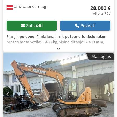
28.000 €
Wolfsbach
668 km
VB plus PDV
Zatražiti
Pozvati
Stanje:
polovno
, Funkcionalnost:
potpuno funkcionalan
,
prazna masa vozila:
5.400 kg
, visina dizanja:
2.490 mm
,
Godina proizvodnje:
2014
, radni sati:
2.081 h
, ukupna
dužina:
5.550 mm
, građevinska visina:
2.500 mm
, tip
Mali oglas
pogona:
Diesel Motor
, radna širina:
1.950 mm
, Ostalo
Kategorija brzine: 25 Tehničko stanje: normalno
Crsdpfswlxgajx An Usf Stanje baterije: normalno