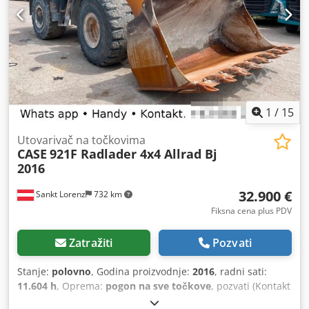
1
/
15
Utovarivač na točkovima
CASE
921F Radlader 4x4 Allrad Bj
2016
32.900 €
Sankt Lorenz
732 km
Fiksna cena plus PDV
Zatražiti
Pozvati
Stanje:
polovno
, Godina proizvodnje:
2016
, radni sati:
11.604 h
, Oprema:
pogon na sve točkove
, pozvati (Kontakt
· Telefon · Mobilni · WhatsApp) * Case 921F točkaš 4x4