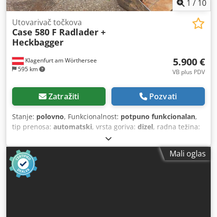
1
/
10
Utovarivač točkova
Case 580 F Radlader +
Heckbagger
5.900 €
Klagenfurt am Wörthersee
595 km
VB plus PDV
Zatražiti
Pozvati
Stanje:
polovno
, Funkcionalnost:
potpuno funkcionalan
,
tip prenosa:
automatski
, vrsta goriva:
dizel
, radna težina:
7.500 kg
, konfiguracija osovina:
4x2
, prva registracija:
10/1977
, Godina proizvodnje:
1977
, Oprema:
hidraulika
,
Mali oglas
Tehnički ispravno Cedot S Idrjpfx An Uorf