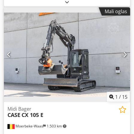
klima uređaj, pogon na sve točkove
, Neto težina: 5.868 kg
Credpfx Ajwlmt Isn Usf Dužina: 4.692 mm Širina: 2.507 mm
Mali oglas
Visina: 2.997 mm Međuosovinsko rastojanje: 2.723 mm
Nominalna snaga: 105.9 kV, 144hp Nominalna brzina:
2,200 rpm Broj cilindara: 6 Zapremina: 7.480 cm³ Porast
obrtnog momenta: 51.3 Pogon na sva četiri točka
1
/
15
Midi Bager
CASE
CX 105 E
Moerbeke-Waas
1.503 km