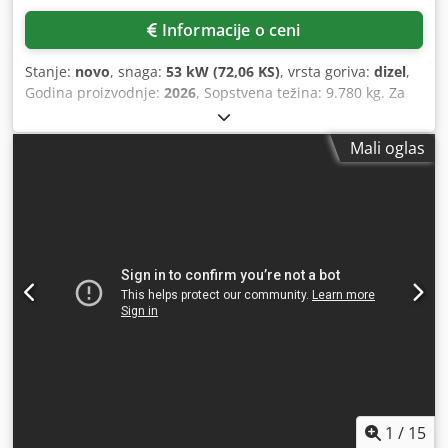
Informacije o ceni
Stanje:
novo
, snaga:
53 kW (72,06 KS)
, vrsta goriva:
dizel
,
Godina proizvodnje:
2026
, Sopstvena težina: 9.780 kg. Za
više informacija, obratite se odeljenju prodaje kompanije
KEY-TEC. Crodpfx Anjzrrw Ae Uof
Mali oglas
1
/
15