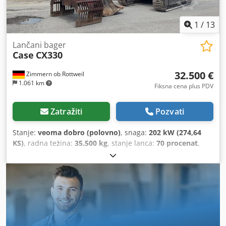
1
/
13
Lančani bager
Case
CX330
32.500 €
Zimmern ob Rottweil
1.061 km
Fiksna cena plus PDV
Zatražiti
Pozvati
Stanje:
veoma dobro (polovno)
, snaga:
202 kW (274,64
KS)
, radna težina:
35.500 kg
, stanje lanca:
70 procenat
,
Godina proizvodnje:
2006
, radni sati:
9.139 h
, Oprema:
klima uređaj
, CASE CX330 Godina proizvodnje: 2006 Radni
sati: 9.139 sati Zatvorena kabina Klimatizacija Radio
Centralno podmazivanje Standardna ruka Dužina ruke:
3,30 m Kompletna hidraulička instalacija (za čekić, klešta,
makaze) Brza spojnica OQ80 1 x kašika – širina 800 mm 1 x
klešta – funkcionišu, potrebna je popravka Podvozje je u