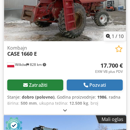
Stanje: polovna Primena: proizvodnja knjiga u tvrdom
povezu, knjigoveznice, štamparije, poligrafske firme,
proizvodnja albuma, kataloga i korica.
1
/
10
Kombajn
CASE
1660 E
17.700 €
Wilków
828 km
EXW VB plus PDV
Zatražiti
Pozvati
Stanje:
dobro (polovno)
, Godina proizvodnje:
1986
, radna
širina:
500 mm
, ukupna težina:
12.500 kg
, broj
mašine/vozila:
017128
, CASE IH 1660 aksijalni protok marka
: Case IH model: 1660 Crodpfx Anovr Dxpo Uef Godina :
Mali oglas
1987 Radno vreme: 3.300 h Širina sekcije: 5.00 m Oprema
raznih tipova: sjeckalica za slamu, rasipač slame