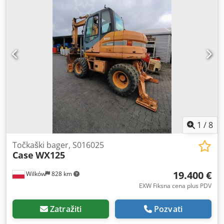
1
/
8
Točkaški bager, S016025
Case
WX125
19.400 €
Wilków
828 km
EXW Fiksna cena plus PDV
Zatražiti
Pozvati