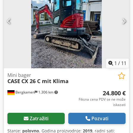
1
/
11
Mini bager
CASE
CX 26 C mit Klima
24.800 €
Bergkamen
1.306 km
Fiksna cena PDV se ne može
iskazati
Zatražiti
Pozvati
Stanje:
polovno
, Godina proizvodnje:
2019
, radni sati: