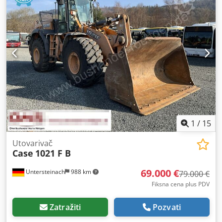
1
/
15
Utovarivač
Case
1021 F B
69.000 €
Untersteinach
988 km
79.000 €
Fiksna cena plus PDV
Zatražiti
Pozvati