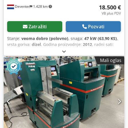
18.500 €
Deventer
1.428 km
VB plus PDV
Zatražiti
Pozvati
Stanje:
veoma dobro (polovno)
, snaga:
47 kW (63,90 KS)
,
vrsta goriva:
dizel
, Godina proizvodnje:
2012
, radni sati:
1.060 h
, = Dodatne opcije i pribor = Crsdpfxezrd Uaj An Ujf
- Upravljanje sa 2 pedale - Zatvorena kabina = Napomene =
Mali oglas
CASE 121E, serija 3 – Godina proizvodnje 2012 – 1.060
radnih sati CASE 121E, serija 3, utovarivač, godina
proizvodnje 2012. Mašina je u dobrom stanju i ima samo
1.060 radnih sati. Mašina je u dobrom stanju, kako
tehnički, tako i vizuelno. Pogodna je za različite primene i
spremna je za upotrebu. Karakteristike: * Godina
proizvodnje: 2012 * Samo 1.060 radnih sati * Dobro
tehničko i vizuelno stanje * Spreman za upotrebu Za
dodatne informacije ili za dogovor oko termina za pregled,
slobodno nas kontaktirajte. = Dodatne informacije =
Godina proizvodnje: 2012 Sopstvena težina: 5.800 kg