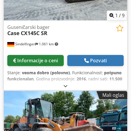
1
/
9
Guseničarski bager
Case
CX145C SR
Sindelfingen
1.061 km
Informacije o ceni
Pozvati
Stanje:
veoma dobro (polovno)
, Funkcionalnost:
potpuno
funkcionalan
, Godina proizvodnje:
2016
, radni sati:
11.500
h
, * 11.500 радних сати * Радна тежина 15.700 kg Csdpfoy
Rm H Ejx An Ujrf * Снага мотора 77 kW * Roadliner *
Mali oglas
Хидраулични брзи спој * Клима уређај