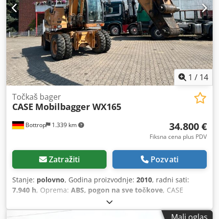
Radna širina: cca 600 mm Podešavanje pritiska valjaka
Stabilna livena konstrukcija Električni pogon Radni sto
Stanje: polovna Primena: proizvodnja knjiga u tvrdom
povezu, knjigoveznice, štamparije, poligrafske firme,
proizvodnja albuma, kataloga i korica.
1
/
14
Točkaš bager
CASE
Mobilbagger WX165
34.800 €
Bottrop
1.339 km
Fiksna cena plus PDV
Zatražiti
Pozvati
Stanje:
polovno
, Godina proizvodnje:
2010
, radni sati:
7.940 h
, Oprema:
ABS, pogon na sve točkove
, CASE
Mobilni bager Tip: WX165 (Hidraulični bager) Broj tipskog
odobrenja: N211 Proizvođač motora: Case Snaga motora:
Mali oglas