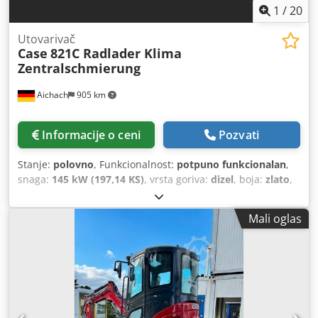
1
/
20
Utovarivač
Case
821C Radlader Klima
Zentralschmierung
Aichach
905 km
Informacije o ceni
Pozvati
Stanje:
polovno
, Funkcionalnost:
potpuno funkcionalan
,
snaga:
145 kW (197,14 KS)
, vrsta goriva:
dizel
, boja:
zlato
,
radna težina:
18.000 kg
, Godina proizvodnje:
2000
, radni
sati:
8.000 h
, Oprema:
centralizovani sistem
Mali oglas
podmazivanja, kabina, klima uređaj
, Case 821C
točkaš/utovarivač Godina proizvodnje: 2000 8.000 radnih
sati 145 kW približno 18.000 kg Djdpey Uxt Ssfx Ag Njkr
Klima uređaj Centralno podmazivanje Gume 23,5R25