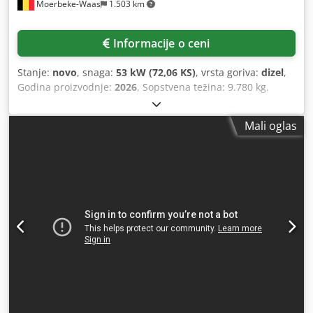
Moerbeke-Waas
1.503 km
Informacije o ceni
Stanje:
novo
, snaga:
53 kW (72,06 KS)
, vrsta goriva:
dizel
,
Godina proizvodnje:
2026
, Sopstvena težina: 9.780 kg.
Dodpfx Aozrrw Aog Nskr Za više informacija, obratite se
odeljenju prodaje kompanije KEY-TEC.
Mali oglas