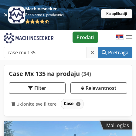
Machineseeker
Ka aplikaciji
Besplatno u prodavnici
Prodati
Pretraga
Case Mx 135 na prodaju
(34)
Filter
Relevantnost
Case
Uklonite sve filtere
Mali oglas