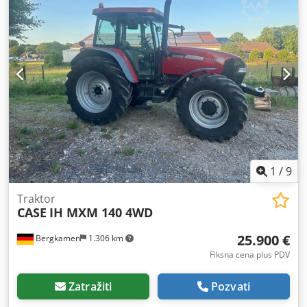
1
/
9
Traktor
CASE
IH MXM 140 4WD
25.900 €
Bergkamen
1.306 km
Fiksna cena plus PDV
Zatražiti
Pozvati