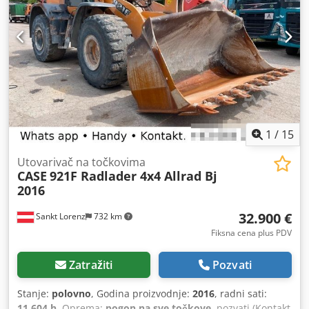
1
/
15
Utovarivač na točkovima
CASE
921F Radlader 4x4 Allrad Bj
2016
32.900 €
Sankt Lorenz
732 km
Fiksna cena plus PDV
Zatražiti
Pozvati
Stanje:
polovno
, Godina proizvodnje:
2016
, radni sati:
11.604 h
, Oprema:
pogon na sve točkove
, pozvati (Kontakt