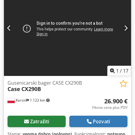
1
/
17
Gusenicarski bager CASE CX290B
Case
CX290B
26.900 €
Karsin
1.122 km
Fiksna cena plus PDV
Zatražiti
Pozvati
Stanje:
veoma dobro (polovno)
, Funkcionalnost:
potpuno