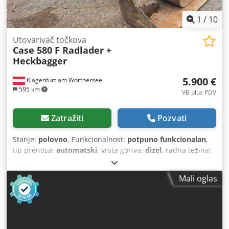
1
/
10
Utovarivač točkova
Case 580 F Radlader +
Heckbagger
5.900 €
Klagenfurt am Wörthersee
595 km
VB plus PDV
Zatražiti
Pozvati
Stanje:
polovno
, Funkcionalnost:
potpuno funkcionalan
,
tip prenosa:
automatski
, vrsta goriva:
dizel
, radna težina:
7.500 kg
, konfiguracija osovina:
4x2
, prva registracija:
10/1977
, Godina proizvodnje:
1977
, Oprema:
hidraulika
,
Mali oglas
Tehnički ispravno Dkjdet S Idrspfx Ag Nsr