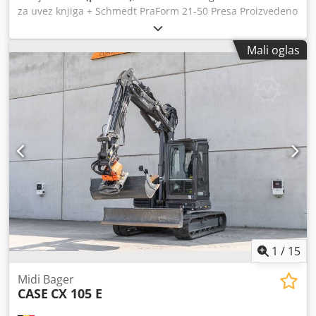
za uvez knjiga + Schmedt PraForm 21-50 Presa Proizvedeno
2022. godine. Schmedt PraLeg XL 18-60 Uređaj za kačenje
knjižnog bloka Mašina u dobrom stanju, spremna za rad.
Mali oglas
Mašina ubacuje knjižni blok u pripremljenu tvrdu koricu.
Dva uređaja za nanošenje lepka, kontinuirano podešavanje
debljine lepka. Dsdpfxjzdazbe Ag Nekr Format: Visina
bloka: 80 – 450 mm Širina bloka: 110 – 450 mm Debljina
bloka: 2 – 80 mm Kapacitet: oko 200 – 300 kom/h
Napajanje: 230V Težina: 300 kg Proizvedeno u Nemačkoj.
Schmedt PraForm 21-50 Presa za knjige Presa za knjige sa
glodačem za žlebove. Proizvedeno u Schmedt, Nemačka.
Mašina je u veoma dobrom stanju, odmah spremna za
proizvodnju. Tehničke specifikacije: Maksimalni format:
420 x 520 x 100 mm Težina: 220 kg Napajanje: 230 V +
komprimovani vazduh. Cena je za set od dve mašine.
1
/
15
Midi Bager
CASE
CX 105 E