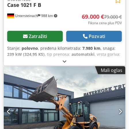
Case
1021 F B
69.000 €
Untersteinach
988 km
79.000 €
Fiksna cena plus PDV
Zatražiti
Pozvati
Stanje:
polovno
, pređena kilometraža:
7.980 km
, snaga:
239 kW (324,95 KS)
, tip prenosa:
automatski
, vrsta goriva:
dizel
, boja:
žuta
, prva registracija:
01/2013
, Godina
proizvodnje:
2013
, Oprema:
klima uređaj
, = Dodatne opcije
Mali oglas
i oprema = - Klima uređaj - Radio - Servo upravljač -
Sunčana klapna = Napomene = +++Težina: 24.000 kg
Km/h+++ +++4x4+++ +++Gume 26,5xR25 90%+++ +++Radna
svetla+++ +++Amortizer vibracija+++ +++Diferencijalna
blokada prednje osovine+++ +++Kašika 3,6 m³+++
+++Vaga+++ - Opšte: - Motor: Case - Menjač: Automatski -
Ukupan broj sedišta: 1 - Bezbednost: - Kamera za vožnju
unazad - Kabina: - Klima uređaj - Ventilacija sa mlaznicama
- Eksterijer: - Servo upravljač - Sunčana vizir - Vozačeva
vrata - Audio, komunikacija, elektronika: - Radio - Ostalo: