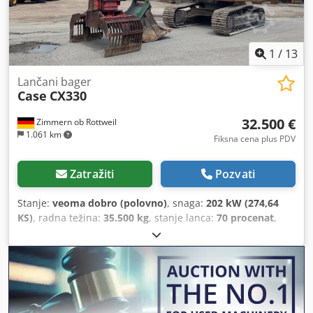
upravljanje: ?
1
/
13
Lančani bager
Case
CX330
32.500 €
Zimmern ob Rottweil
1.061 km
Fiksna cena plus PDV
Zatražiti
Pozvati
Stanje:
veoma dobro (polovno)
, snaga:
202 kW (274,64
KS)
, radna težina:
35.500 kg
, stanje lanca:
70 procenat
,
Godina proizvodnje:
2006
, radni sati:
9.139 h
, Oprema:
klima uređaj
, CASE CX330 Godina proizvodnje: 2006 Radni
sati: 9.139 sati Zatvorena kabina Klimatizacija Radio
Centralno podmazivanje Standardna ruka Dedjzp Rm
Rspfx Ag Nekr Dužina ruke: 3,30 m Kompletna hidraulička
instalacija (za čekić, klešta, makaze) Brza spojnica OQ80 1 x