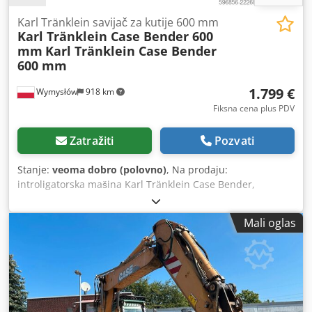
Karl Tränklein savijač za kutije 600 mm
Karl Tränklein Case Bender 600
mm
Karl Tränklein Case Bender
600 mm
1.799 €
Wymysłów
918 km
Fiksna cena plus PDV
Zatražiti
Pozvati
Stanje:
veoma dobro (polovno)
, Na prodaju:
introligatorska mašina Karl Tränklein Case Bender,
namenjena za formiranje i savijanje hrbata korica knjiga u
tvrdom povezu. Uređaj daje koricama odgovarajući radijus,
Mali oglas
što omogućava savršeno prilagođavanje bloku knjige.
Mašina je opremljena podesivim valjcima koji omogućavaju
prilagođavanje različitim debljinama korica. Čvrsta, livena
konstrukcija obezbeđuje visoku preciznost i dugovečnost.
Tehnički podaci: Dkodpfx Agjziwnbo Nor Proizvođač: Karl
Tränklein Tip: Case Bender / mašina za formiranje hrbata