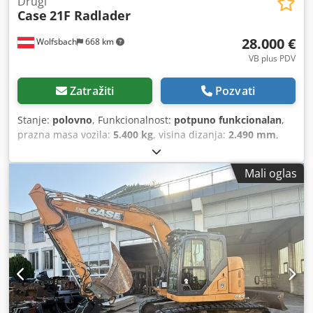
Drugi
Case
21F Radlader
28.000 €
Wolfsbach
668 km
VB plus PDV
Zatražiti
Pozvati
Stanje:
polovno
, Funkcionalnost:
potpuno funkcionalan
,
prazna masa vozila:
5.400 kg
, visina dizanja:
2.490 mm
,
Godina proizvodnje:
2014
, radni sati:
2.081 h
, ukupna
dužina:
5.550 mm
, građevinska visina:
2.500 mm
, tip
Mali oglas
pogona:
Diesel Motor
, radna širina:
1.950 mm
, Ostalo
Kategorija brzine: 25 Tehničko stanje: normalno Stanje
baterije: normalno Dodowlxgaepfx Ag Nokr