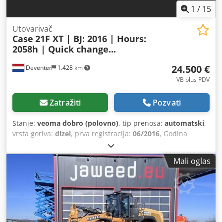
1
/
15
Utovarivač
Case
21F XT | BJ: 2016 | Hours:
2058h | Quick change...
24.500 €
Deventer
1.428 km
VB plus PDV
Zatražiti
Pozvati
Stanje:
veoma dobro (polovno)
, tip prenosa:
automatski
,
vrsta goriva:
dizel
, prva registracija:
06/2016
, Godina
proizvodnje:
2016
, radni sati:
2.058 h
, Oprema:
kabina
, =
Dodatne opcije i pribor = - Zatvorena kabina - Radio/CD
Mali oglas
plejer = Napomene = CASE 21F XT utovarivač iz 2016.
godine sa samo 2.058 radnih sati. Ovaj kompaktan i snažan
utovarivač je iz Nemačke i u odličnom je stanju, dobro
održavan. Mašina je odmah spremna za upotrebu i idealna
je za zemljane radove, poljoprivredu, reciklažu,
popločavanje i radove u dvorištu. Mašina je opremljena