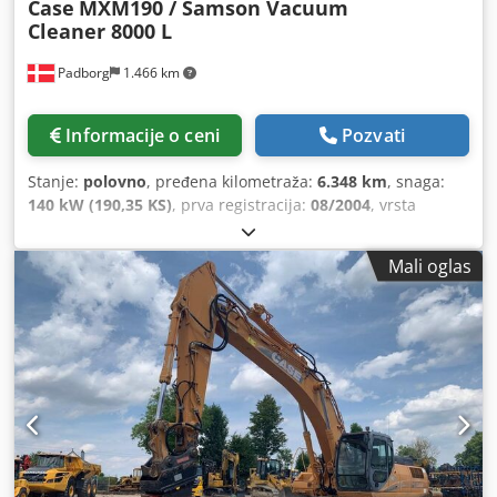
Case
MXM190 / Samson Vacuum
Cleaner 8000 L
Padborg
1.466 km
Informacije o ceni
Pozvati
Stanje:
polovno
, pređena kilometraža:
6.348 km
, snaga:
140 kW (190,35 KS)
, prva registracija:
08/2004
, vrsta
goriva:
dizel
, Godina proizvodnje:
2004
, Proizvođač: Case
Model: MXM190 / Samson Usisivač 8000 L Godina: 2004
Mali oglas
Stanje: Dobro Serijski broj: ACM231045 Ref. br.: 8084
Datum registracije: Snaga: 190 KS Djdpfeynq Dbjx Ag Nekr
Radni sati: 6348 Menjač: Potpuni powershift 19+6
Rezervoar za dizel: 1 Zapremina rezervoara: 400 L Radio: ?
Vazdušno sedište: ? Disk kočnice: Mokre kočnice Dimenzije
pneumatika: 600/65R25 + 650/75R38 - 520/70R34 Preostali
dezen: 60% 90% - 40% Kutija za alat: ? Hidraulični sistem: ?
Proizvođač rezervoara: Samson Kapacitet rezervoara: 8000
L Visokotlačna pumpa: 2 x HPP Kapacitet visokog pritiska:
122 l/min - 130 bar Vakuum pumpa: Samson Daljinsko