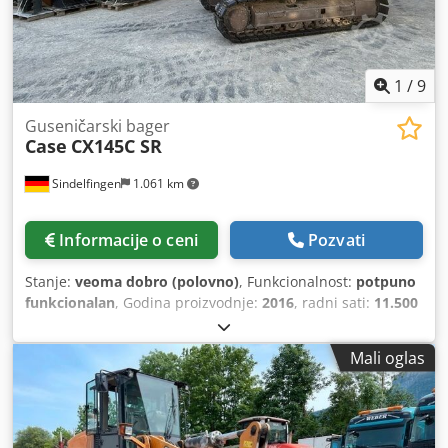
1
/
9
Guseničarski bager
Case
CX145C SR
Sindelfingen
1.061 km
Informacije o ceni
Pozvati
Stanje:
veoma dobro (polovno)
, Funkcionalnost:
potpuno
funkcionalan
, Godina proizvodnje:
2016
, radni sati:
11.500
h
, * 11.500 радних сати Dedpfjy Rm H Ejx Ag Nokr * Радна
тежина 15.700 kg * Снага мотора 77 kW * Roadliner *
Mali oglas
Хидраулични брзи спој * Клима уређај