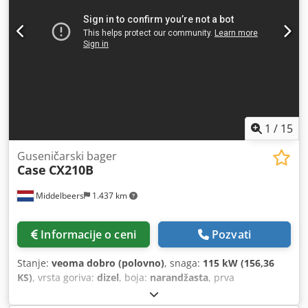
1
/
15
Guseničarski bager
Case
CX210B
Middelbeers
1.437 km
Informacije o ceni
Pozvati
Stanje:
veoma dobro (polovno)
, snaga:
115 kW (156,36
KS)
, vrsta goriva:
dizel
, boja:
narandžasta
, prva
registracija:
07/2013
, Godina proizvodnje:
2012
, radni sati:
15.109 h
, Opšte informacije Modelska godina: 2012 Serijski