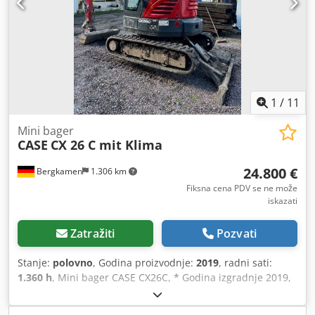
1
/
11
Mini bager
CASE
CX 26 C mit Klima
24.800 €
Bergkamen
1.306 km
Fiksna cena PDV se ne može
iskazati
Zatražiti
Pozvati
Stanje:
polovno
, Godina proizvodnje:
2019
, radni sati:
1.360 h
, Mini bager CASE CX26C, * Godina izgradnje 2019,
* 1360 BS, i *Grejanje Dkedpfjurfkcjx Ag Ner *Klima *
gumene gusjenice, * Buldožer sečivo, * Brzo spojnica