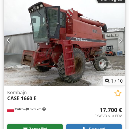
105 kW Radni sati: 7940 h Dozvoljena ukupna masa: 18000
kg Dužina za transport: 8,19 m Širina za transport: 1,91 m
Visina za transport: 2,89 m Boja: Žuta - Upravljanje
džoistikom Djdpfx Agozripcs Njkr - Ravnalica - Kamera
Rado ćemo vam pružiti podršku i u oblasti
finansiranja/lizinga, uz pomoć naših partnera. Sve
informacije su bez garancije. Podložno greškama i
mogućim promenama.
1
/
10
Kombajn
CASE
1660 E
17.700 €
Wilków
828 km
EXW VB plus PDV