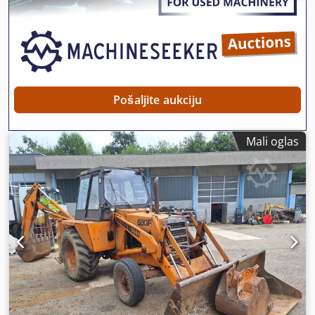
kašika – širina 800 mm 1 x klešta – funkcionišu, potrebna je
popravka Podvozje je u dobrom stanju, otprilike 70% Podne
ploče, širina 600 mm Isuzu motor, snage 202 kW CE
sertifikat Dimenzije za transport: 10,8 x 3 x 3,40 m Radna
težina: 35,5 t.
Pošaljite aukciju
Mali oglas