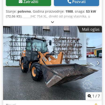
Zatražiti
Pozvati
Stanje:
polovno
, Godina proizvodnje:
1988
, snaga:
53 kW
(72,06 KS)
, _____IHC 754 XL, direkt od prvog vlasnika, u
odličnom stanju. Radni sati: oko 8.600. Godina proizvodnje:
1988. Prednji hidraulični podiznik. Prednji kardanski
Mali oglas
prenos. Brzina: 30 km/h. Cena: 24.500,00 evra, neto.
Lokacija: nema podataka. Dedozdmutopfx Ag Nskr
1
/
7