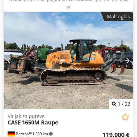
· Telefon · Mobilni · WhatsApp) * Case 921F točkaš 4x4
pogon na sve točkove Dkodpfx Agjkq Amfo Nor * Grejanje /
Mali oglas
Klima uređaj * Godina proizvodnje: 2016 * Šasija:
FNH921F1NGHE12139 * Kw: 190 * Sopstvena težina: 19.680
kg * Ukupna težina: 21.600 kg * Radnih sati: 11.604 *
Dostupno 3 komada * Cena na upit * Sve informacije bez
garancije
1
/
22
Valjak za puteve
CASE
1650M Raupe
119.000 €
Bottrop
1.339 km