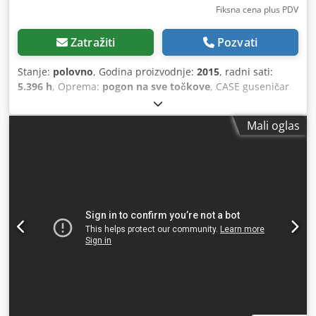
Fiksna cena plus PDV
Zatražiti
Pozvati
Stanje:
polovno
, Godina proizvodnje:
2015
, radni sati:
5.396 h
, Oprema:
pogon na sve točkove
, CASE guseničar
Tip: 1650M Prazna masa: 19.200 kg Dksdpfx Agjzhyrmo Nsr
Snaga: 122 kW Radnih sati: 5.396 Oprema: - Grejanje
Mali oglas
sedišta - Klima uređaj - Radio - Zadnji ripper sa 3 zuba -
Prednja zaštita kabine i rešetke - Planirna daska
(hidraulično sklopiva) Rado ćemo vas podržati i u oblasti
finansiranja/leasinga sa našim partnerima. Sve informacije
su bez garancije. Pravo na greške i međuprodaju zadržano.