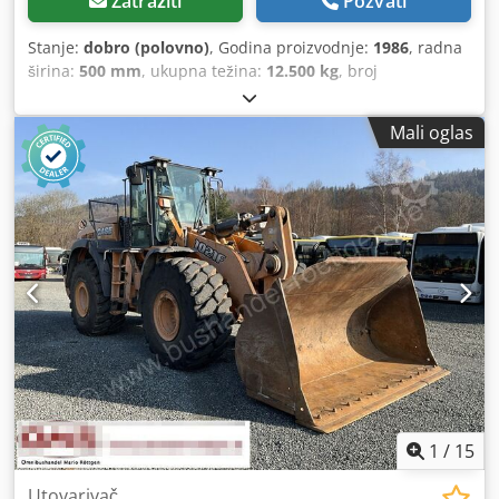
Zatražiti
Pozvati
Stanje:
dobro (polovno)
, Godina proizvodnje:
1986
, radna
širina:
500 mm
, ukupna težina:
12.500 kg
, broj
mašine/vozila:
017128
, CASE IH 1660 aksijalni protok marka
: Case IH model: 1660 Godina : 1987 Radno vreme: 3.300 h
Mali oglas
Širina sekcije: 5.00 m Dkedsvr Dxpopfx Ag Ner Oprema
raznih tipova: sjeckalica za slamu, rasipač slame
1
/
15
Utovarivač