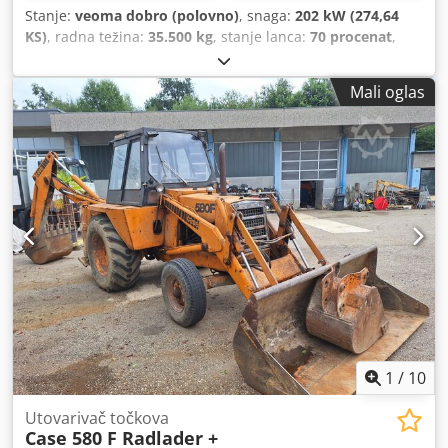
Stanje:
veoma dobro (polovno)
, snaga:
202 kW (274,64
KS)
, radna težina:
35.500 kg
, stanje lanca:
70 procenat
,
Godina proizvodnje:
2006
, radni sati:
9.139 h
, Oprema:
klima uređaj
, CASE CX330 Godina proizvodnje: 2006 Radni
Mali oglas
sati: 9.139 sati Zatvorena kabina Klimatizacija Radio
Centralno podmazivanje Standardna ruka Dužina ruke:
3,30 m Kompletna hidraulička instalacija (za čekić, klešta,
makaze) Cedpszp Rm Refx Am Aoha Brza spojnica OQ80 1
x kašika – širina 800 mm 1 x klešta – funkcionišu, potrebna
je popravka Podvozje je u dobrom stanju, otprilike 70%
Podne ploče, širina 600 mm Isuzu motor, snage 202 kW CE
sertifikat Dimenzije za transport: 10,8 x 3 x 3,40 m Radna
težina: 35,5 t.
1
/
10
Utovarivač točkova
Case 580 F Radlader +