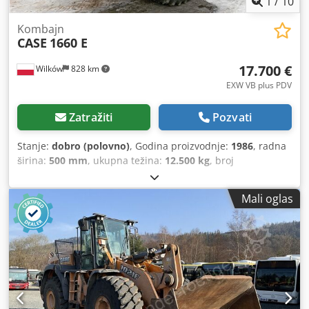
1
/
10
Kombajn
CASE
1660 E
17.700 €
Wilków
828 km
EXW VB plus PDV
Zatražiti
Pozvati
Stanje:
dobro (polovno)
, Godina proizvodnje:
1986
, radna
širina:
500 mm
, ukupna težina:
12.500 kg
, broj
mašine/vozila:
017128
, CASE IH 1660 aksijalni protok marka
: Case IH model: 1660 Godina : 1987 Radno vreme: 3.300 h
Mali oglas
Cedpfsvr Dxpsx Am Ajha Širina sekcije: 5.00 m Oprema
raznih tipova: sjeckalica za slamu, rasipač slame