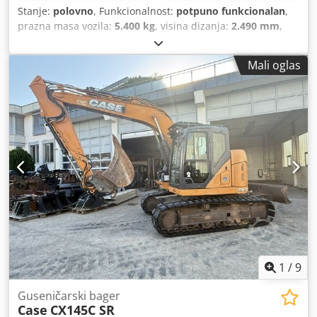
Stanje:
polovno
, Funkcionalnost:
potpuno funkcionalan
,
prazna masa vozila:
5.400 kg
, visina dizanja:
2.490 mm
,
Godina proizvodnje:
2014
, radni sati:
2.081 h
, ukupna
dužina:
5.550 mm
, građevinska visina:
2.500 mm
, tip
Mali oglas
pogona:
Diesel Motor
, radna širina:
1.950 mm
, Ostalo
Kategorija brzine: 25 Tehničko stanje: normalno
Chjdpfxswlxgas Am Aja Stanje baterije: normalno
1
/
9
Guseničarski bager
Case
CX145C SR