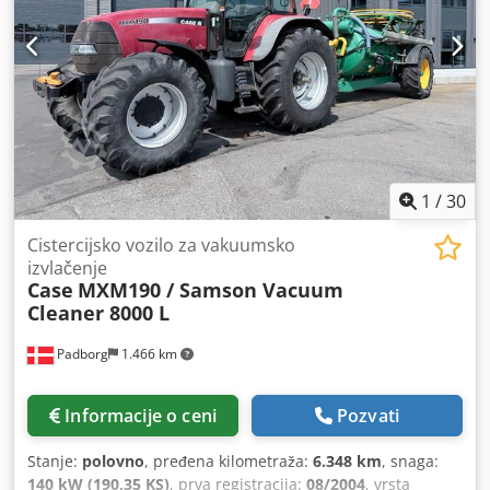
1
/
30
Cistercijsko vozilo za vakuumsko
izvlačenje
Case
MXM190 / Samson Vacuum
Cleaner 8000 L
Padborg
1.466 km
Informacije o ceni
Pozvati
Stanje:
polovno
, pređena kilometraža:
6.348 km
, snaga:
140 kW (190,35 KS)
, prva registracija:
08/2004
, vrsta