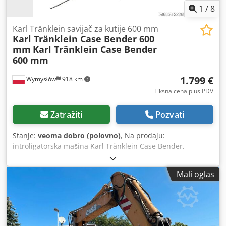
1
/
8
Karl Tränklein savijač za kutije 600 mm
Karl Tränklein Case Bender 600
mm
Karl Tränklein Case Bender
600 mm
1.799 €
Wymysłów
918 km
Fiksna cena plus PDV
Zatražiti
Pozvati
Stanje:
veoma dobro (polovno)
, Na prodaju:
introligatorska mašina Karl Tränklein Case Bender,
namenjena za formiranje i savijanje hrbata korica knjiga u
tvrdom povezu. Uređaj daje koricama odgovarajući radijus,
Mali oglas
što omogućava savršeno prilagođavanje bloku knjige.
Mašina je opremljena podesivim valjcima koji omogućavaju
prilagođavanje različitim debljinama korica. Čvrsta, livena
konstrukcija obezbeđuje visoku preciznost i dugovečnost.
Tehnički podaci: Chsdjziwnbepfx Am Aea Proizvođač: Karl