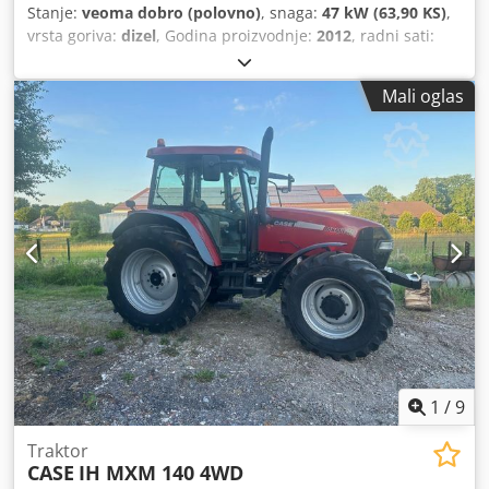
Stanje:
veoma dobro (polovno)
, snaga:
47 kW (63,90 KS)
,
vrsta goriva:
dizel
, Godina proizvodnje:
2012
, radni sati:
1.060 h
, = Dodatne opcije i pribor = Chedpfozrd Uaox Am
Asa - Upravljanje sa 2 pedale - Zatvorena kabina =
Mali oglas
Napomene = CASE 121E, serija 3 – Godina proizvodnje
2012 – 1.060 radnih sati CASE 121E, serija 3, utovarivač,
godina proizvodnje 2012. Mašina je u dobrom stanju i ima
samo 1.060 radnih sati. Mašina je u dobrom stanju, kako
tehnički, tako i vizuelno. Pogodna je za različite primene i
spremna je za upotrebu. Karakteristike: * Godina
proizvodnje: 2012 * Samo 1.060 radnih sati * Dobro
tehničko i vizuelno stanje * Spreman za upotrebu Za
dodatne informacije ili za dogovor oko termina za pregled,
slobodno nas kontaktirajte. = Dodatne informacije =
Godina proizvodnje: 2012 Sopstvena težina: 5.800 kg
Nosivost: 1.540 kg Ukupna dozvoljena masa: 7.340 kg
Tehničko stanje: vrlo dobro Vizuelno stanje: vrlo dobro
Serijski broj: FNH121ESNCHP00140 Obratite se Gerritu
1
/
9
Haverhoeku za dodatne informacije.
Traktor
CASE
IH MXM 140 4WD