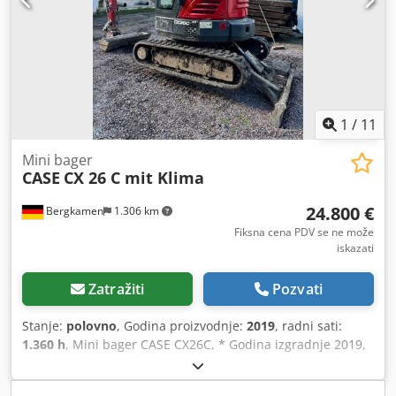
1
/
11
Mini bager
CASE
CX 26 C mit Klima
24.800 €
Bergkamen
1.306 km
Fiksna cena PDV se ne može
iskazati
Zatražiti
Pozvati
Stanje:
polovno
, Godina proizvodnje:
2019
, radni sati:
1.360 h
, Mini bager CASE CX26C, * Godina izgradnje 2019,
* 1360 BS, i *Grejanje *Klima * gumene gusjenice, *
Buldožer sečivo, Chedpfx Amsurfkce Aja * Brzo spojnica