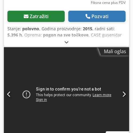
Fiksna cena plus PDV
Zatražiti
Pozvati
Stanje:
polovno
, Godina proizvodnje:
2015
, radni sati:
5.396 h
, Oprema:
pogon na sve točkove
, CASE guseničar
Tip: 1650M Prazna masa: 19.200 kg Snaga: 122 kW Radnih
sati: 5.396 Oprema: - Grejanje sedišta Csdpfx Amozhyrms
Mali oglas
Asha - Klima uređaj - Radio - Zadnji ripper sa 3 zuba -
Prednja zaštita kabine i rešetke - Planirna daska
(hidraulično sklopiva) Rado ćemo vas podržati i u oblasti
finansiranja/leasinga sa našim partnerima. Sve informacije
su bez garancije. Pravo na greške i međuprodaju zadržano.