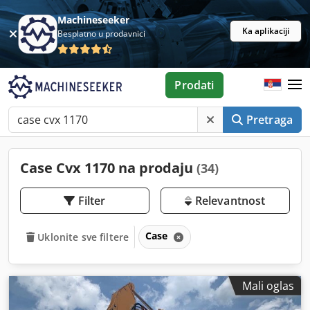
Machineseeker
Ka aplikaciji
Besplatno u prodavnici
Prodati
Pretraga
Case Cvx 1170 na prodaju
(34)
Filter
Relevantnost
Case
Uklonite sve filtere
Mali oglas