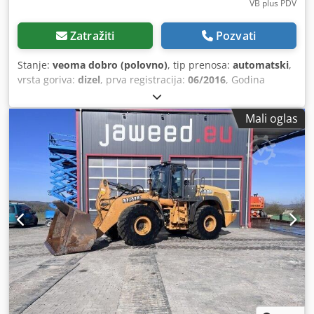
VB plus PDV
Zatražiti
Pozvati
Stanje:
veoma dobro (polovno)
, tip prenosa:
automatski
,
vrsta goriva:
dizel
, prva registracija:
06/2016
, Godina
proizvodnje:
2016
, radni sati:
2.058 h
, Oprema:
kabina
, =
Dodatne opcije i pribor = - Zatvorena kabina - Radio/CD
Mali oglas
plejer = Napomene = CASE 21F XT utovarivač iz 2016.
godine sa samo 2.058 radnih sati. Ovaj kompaktan i snažan
utovarivač je iz Nemačke i u odličnom je stanju, dobro
održavan. Mašina je odmah spremna za upotrebu i idealna
je za zemljane radove, poljoprivredu, reciklažu,
popločavanje i radove u dvorištu. Mašina je opremljena
hidrauličnim sistemom za brzu zamenu priključaka, kao i
dodatnom hidrauličnom funkcijom na prednjoj strani. To
omogućava laku upotrebu različitih priključaka. Udobna
kabina nudi odličan pregled i ugodan radni ambijent.
Tehnički podaci: • Proizvođač: CASE • Tip: 21F XT • Godina
proizvodnje: 2016 • Radni sati: 2.058 • Nemačka mašina •
Snaga motora: 43 kW • Hidraulični sistem za brzu zamenu