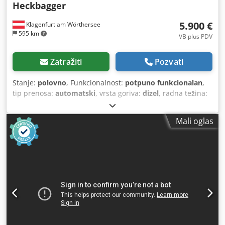
Heckbagger
5.900 €
Klagenfurt am Wörthersee
595 km
VB plus PDV
Zatražiti
Pozvati
Stanje:
polovno
, Funkcionalnost:
potpuno funkcionalan
,
tip prenosa:
automatski
, vrsta goriva:
dizel
, radna težina:
7.500 kg
, konfiguracija osovina:
4x2
, prva registracija:
10/1977
, Godina proizvodnje:
1977
, Oprema:
hidraulika
,
Mali oglas
Tehnički ispravno Cjdpfst S Idrsx Am Aoha