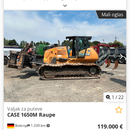
goriva:
dizel
, Godina proizvodnje:
2004
, Proizvođač: Case
Model: MXM190 / Samson Usisivač 8000 L Godina: 2004
Mali oglas
Stanje: Dobro Serijski broj: ACM231045 Ref. br.: 8084
Datum registracije: Snaga: 190 KS Radni sati: 6348 Menjač:
Potpuni powershift 19+6 Rezervoar za dizel: 1 Chodpfx
Aeynq Dbem Aoa Zapremina rezervoara: 400 L Radio: ?
Vazdušno sedište: ? Disk kočnice: Mokre kočnice Dimenzije
pneumatika: 600/65R25 + 650/75R38 - 520/70R34 Preostali
dezen: 60% 90% - 40% Kutija za alat: ? Hidraulični sistem: ?
Proizvođač rezervoara: Samson Kapacitet rezervoara: 8000
L Visokotlačna pumpa: 2 x HPP Kapacitet visokog pritiska:
122 l/min - 130 bar Vakuum pumpa: Samson Daljinsko
upravljanje: ?
1
/
22
Valjak za puteve
CASE
1650M Raupe
119.000 €
Bottrop
1.339 km