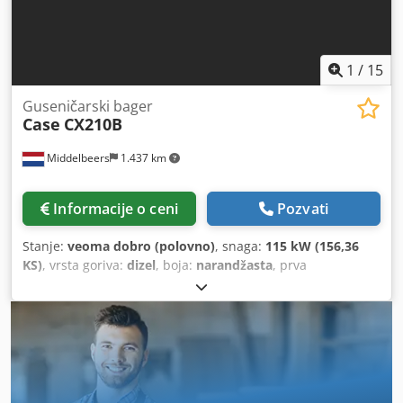
1
/
15
Guseničarski bager
Case
CX210B
Middelbeers
1.437 km
Informacije o ceni
Pozvati
Stanje:
veoma dobro (polovno)
, snaga:
115 kW (156,36
KS)
, vrsta goriva:
dizel
, boja:
narandžasta
, prva
registracija:
07/2013
, Godina proizvodnje:
2012
, radni sati:
15.109 h
, Opšte informacije Modelska godina: 2012 Serijski
broj: DCH210R5NCEAH2500 Tehničke informacije Broj
cilindara: 4 Sopstvena težina: 22.600 kg Funkcionalno
Radna širina: 300 cm CE oznaka: da Stanje Tehničko stanje:
veoma dobro Vizuelno stanje: veoma dobro Finansijske
informacije Cena: Na upit Garancija Garancija: Iz prve