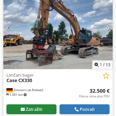
1
/
13
Lančani bager
Case
CX330
32.500 €
Zimmern ob Rottweil
1.061 km
Fiksna cena plus PDV
Zatražiti
Pozvati