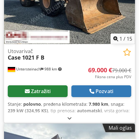
1
/
15
Utovarivač
Case
1021 F B
69.000 €
Untersteinach
988 km
79.000 €
Fiksna cena plus PDV
Zatražiti
Pozvati
Stanje:
polovno
, pređena kilometraža:
7.980 km
, snaga:
239 kW (324,95 KS)
, tip prenosa:
automatski
, vrsta goriva:
dizel
, boja:
žuta
, prva registracija:
01/2013
, Godina
proizvodnje:
2013
, Oprema:
klima uređaj
, = Dodatne opcije
Mali oglas
i oprema = - Klima uređaj - Radio - Servo upravljač -
Sunčana klapna = Napomene = +++Težina: 24.000 kg