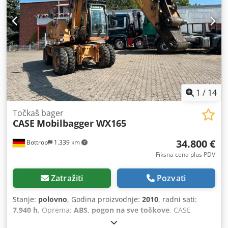
Tränklein Tip: Case Bender / mašina za formiranje hrbata
Radna širina: cca 600 mm Podešavanje pritiska valjaka
Stabilna livena konstrukcija Električni pogon Radni sto
Stanje: polovna Primena: proizvodnja knjiga u tvrdom
povezu, knjigoveznice, štamparije, poligrafske firme,
proizvodnja albuma, kataloga i korica.
1
/
14
Točkaš bager
CASE
Mobilbagger WX165
34.800 €
Bottrop
1.339 km
Fiksna cena plus PDV
Zatražiti
Pozvati
Stanje:
polovno
, Godina proizvodnje:
2010
, radni sati:
7.940 h
, Oprema:
ABS, pogon na sve točkove
, CASE
Mobilni bager Tip: WX165 (Hidraulični bager) Broj tipskog