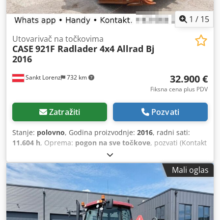
1
/
15
Utovarivač na točkovima
CASE
921F Radlader 4x4 Allrad Bj
2016
32.900 €
Sankt Lorenz
732 km
Fiksna cena plus PDV
Zatražiti
Pozvati
Stanje:
polovno
, Godina proizvodnje:
2016
, radni sati:
11.604 h
, Oprema:
pogon na sve točkove
, pozvati (Kontakt
· Telefon · Mobilni · WhatsApp) * Case 921F točkaš 4x4
pogon na sve točkove * Grejanje / Klima uređaj * Godina
Mali oglas
proizvodnje: 2016 * Šasija: FNH921F1NGHE12139 * Kw: 190
* Sopstvena težina: 19.680 kg * Ukupna težina: 21.600 kg *
Radnih sati: 11.604 * Dostupno 3 komada * Cena na upit *
Sve informacije bez garancije Cjdpfx Aekq Amfjm Ajha