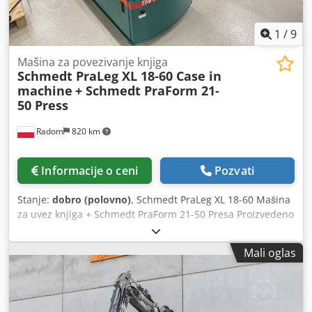
1
/
9
Mašina za povezivanje knjiga
Schmedt PraLeg XL 18-60 Case in
machine
+ Schmedt PraForm 21-
50 Press
Radom
820 km
Informacije o ceni
Pozvati
Stanje:
dobro (polovno)
, Schmedt PraLeg XL 18-60 Mašina
za uvez knjiga + Schmedt PraForm 21-50 Presa Proizvedeno
2022. godine. Schmedt PraLeg XL 18-60 Uređaj za kačenje
knjižnog bloka Mašina u dobrom stanju, spremna za rad.
Mali oglas
Mašina ubacuje knjižni blok u pripremljenu tvrdu koricu.
Dva uređaja za nanošenje lepka, kontinuirano podešavanje
debljine lepka. Format: Visina bloka: 80 – 450 mm Širina
bloka: 110 – 450 mm Debljina bloka: 2 – 80 mm Kapacitet: