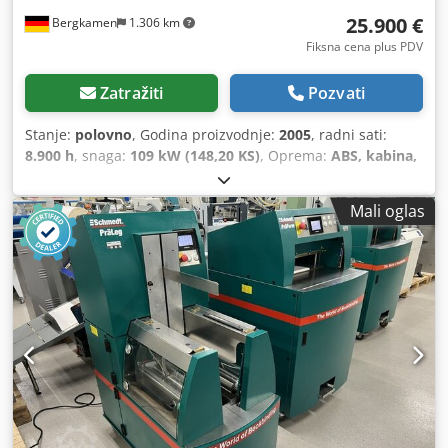
25.900 €
Bergkamen
1.306 km
Fiksna cena plus PDV
Zatražiti
Pozvati
Stanje:
polovno
, Godina proizvodnje:
2005
, radni sati:
8.900 h
, snaga:
109 kW (148,20 KS)
, Oprema:
ABS, kabina,
klima uređaj, pogon na sve točkove
, Neto težina: 5.868 kg
Dužina: 4.692 mm Širina: 2.507 mm Visina: 2.997 mm
Mali oglas
Međuosovinsko rastojanje: 2.723 mm Nominalna snaga:
105.9 kV, 144hp Chjdpfx Amswlmt Ij Aea Nominalna brzina:
2,200 rpm Broj cilindara: 6 Zapremina: 7.480 cm³ Porast
obrtnog momenta: 51.3 Pogon na sva četiri točka