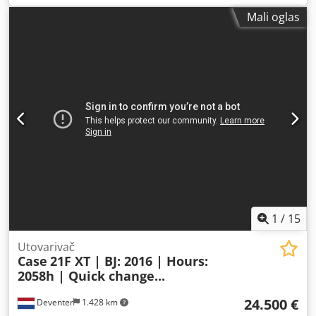
odeljenju prodaje kompanije KEY-TEC.
Mali oglas
1
/
15
Utovarivač
Case
21F XT | BJ: 2016 | Hours:
2058h | Quick change...
24.500 €
Deventer
1.428 km