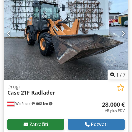
1
/
7
Drugi
Case
21F Radlader
28.000 €
Wolfsbach
668 km
VB plus PDV
Zatražiti
Pozvati