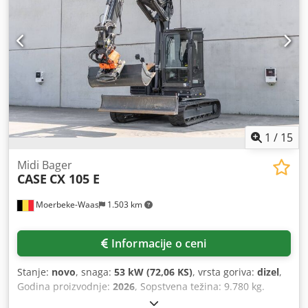
oko 200 – 300 kom/h Napajanje: 230V Težina: 300 kg
Proizvedeno u Nemačkoj. Schmedt PraForm 21-50 Presa za
knjige Presa za knjige sa glodačem za žlebove. Chsdpfx
Aezdazbom Aoa Proizvedeno u Schmedt, Nemačka. Mašina
je u veoma dobrom stanju, odmah spremna za
proizvodnju. Tehničke specifikacije: Maksimalni format:
420 x 520 x 100 mm Težina: 220 kg Napajanje: 230 V +
komprimovani vazduh. Cena je za set od dve mašine.
1
/
15
Midi Bager
CASE
CX 105 E
Moerbeke-Waas
1.503 km
Informacije o ceni
Stanje:
novo
, snaga:
53 kW (72,06 KS)
, vrsta goriva:
dizel
,
Godina proizvodnje:
2026
, Sopstvena težina: 9.780 kg.
Chedszrrw Aepfx Am Aea Za više informacija, obratite se