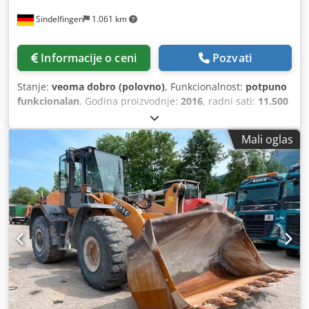
Sindelfingen
1.061 km
Informacije o ceni
Pozvati
Stanje:
veoma dobro (polovno)
, Funkcionalnost:
potpuno
funkcionalan
, Godina proizvodnje:
2016
, radni sati:
11.500
h
, * 11.500 радних сати Codpfx Amey Rm H Es Ajha *
Радна тежина 15.700 kg * Снага мотора 77 kW * Roadliner
Mali oglas
* Хидраулични брзи спој * Клима уређај