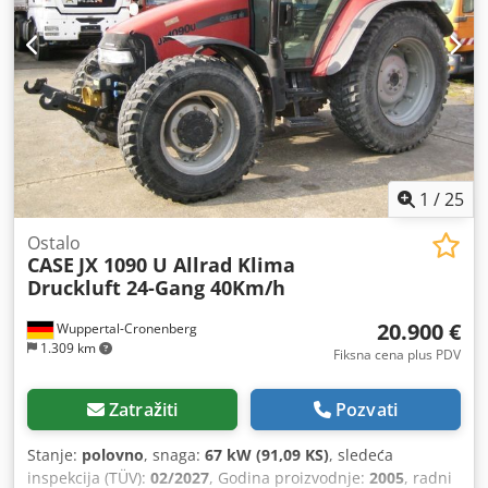
1
/
25
Ostalo
CASE
JX 1090 U Allrad Klima
Druckluft 24-Gang 40Km/h
20.900 €
Wuppertal-Cronenberg
1.309 km
Fiksna cena plus PDV
Zatražiti
Pozvati
Stanje:
polovno
, snaga:
67 kW (91,09 KS)
, sledeća
inspekcija (TÜV):
02/2027
, Godina proizvodnje:
2005
, radni