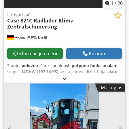
1
/
20
Utovarivač
Case
821C Radlader Klima
Zentralschmierung
Aichach
905 km
Informacije o ceni
Pozvati
Stanje:
polovno
, Funkcionalnost:
potpuno funkcionalan
,
snaga:
145 kW (197,14 KS)
, vrsta goriva:
dizel
, boja:
zlato
,
radna težina:
18.000 kg
, Godina proizvodnje:
2000
, radni
sati:
8.000 h
, Oprema:
centralizovani sistem
Mali oglas
podmazivanja, kabina, klima uređaj
, Case 821C
točkaš/utovarivač Godina proizvodnje: 2000 8.000 radnih
sati Codpfx Amoy Uxt Ss Asha 145 kW približno 18.000 kg
Klima uređaj Centralno podmazivanje Gume 23,5R25