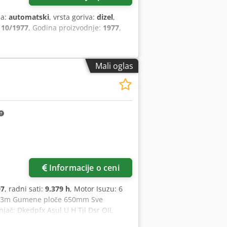
sa:
automatski
, vrsta goriva:
dizel
,
:
10/1977
, Godina proizvodnje:
1977
,
Mali oglas
Informacije o ceni
07
, radni sati:
9.379 h
, Motor Isuzu: 6
klo 3m Gumene ploče 650mm Sve
enjač: Dkedpfx Asul U H Tjl Dsr OIL
Transportna masa 69 tona Transportna