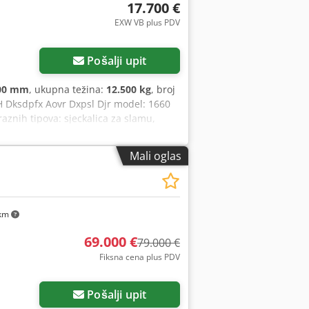
17.700 €
EXW VB plus PDV
Pošalji upit
00 mm
, ukupna težina:
12.500 kg
, broj
IH Dksdpfx Aovr Dxpsl Djr model: 1660
aznih tipova: sjeckalica za slamu,
Mali oglas
km
69.000 €
79.000 €
Fiksna cena plus PDV
Pošalji upit