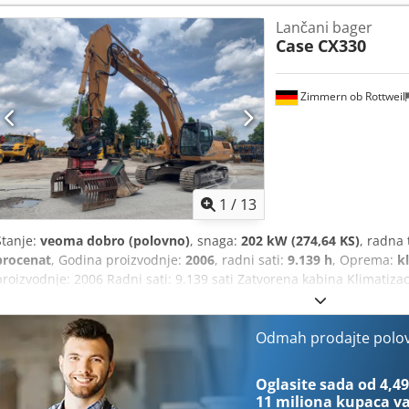
širina 3,93m Radna širina (4,14m sa pristupnim stepenicama) Tran
Lančani bager
remontovana i popravljena u našoj radionici Izveštaj na zahtev Veliki 
Case
CX330
promenjeni, uključeno 650 litara hidrauličnog ulja. CASE Nemačka 
(račun na zahtev)
Zimmern ob Rottweil
1
/
13
Stanje:
veoma dobro (polovno)
, snaga:
202 kW (274,64 KS)
, radna 
procenat
, Godina proizvodnje:
2006
, radni sati:
9.139 h
, Oprema:
k
proizvodnje: 2006 Radni sati: 9.139 sati Zatvorena kabina Klimatiza
Centralno podmazivanje Standardna ruka Dužina ruke: 3,30 m Komple
klešta, makaze) Brza spojnica OQ80 1 x kašika – širina 800 mm 1 x k
popravka Podvozje je u dobrom stanju, otprilike 70% Podne ploče, 
Odmah prodajte polo
kW CE sertifikat Dimenzije za transport: 10,8 x 3 x 3,40 m Radna teži
Oglasite sada od 4,49
11 miliona kupaca
va