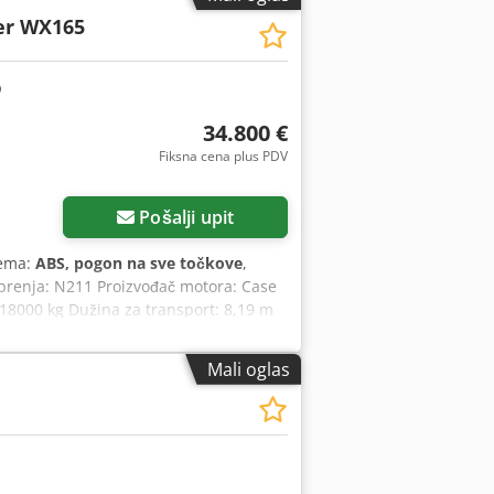
er WX165
34.800 €
Fiksna cena plus PDV
Pošalji upit
rema:
ABS, pogon na sve točkove
,
obrenja: N211 Proizvođač motora: Case
18000 kg Dužina za transport: 8,19 m
 Upravljanje džoistikom Djdpfozripcox Al
 finansiranja/lizinga, uz pomoć naših
Mali oglas
 mogućim promenama.