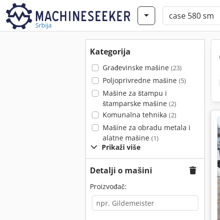
Srbija
Kategorija
Građevinske mašine
(23)
Poljoprivredne mašine
(5)
Mašine za štampu i
štamparske mašine
(2)
Komunalna tehnika
(2)
Mašine za obradu metala i
alatne mašine
(1)
Prikaži više
Detalji o mašini
Proizvođač: