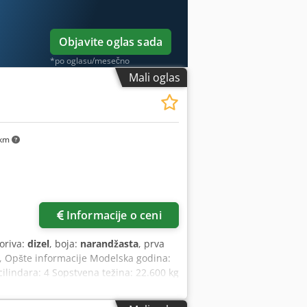
Objavite oglas sada
*po oglasu/mesečno
Mali oglas
 km
Informacije o ceni
goriva:
dizel
, boja:
narandžasta
, prva
, Opšte informacije Modelska godina:
lindara: 4 Sopstvena težina: 22.600 kg
ka: da Stanje Tehničko stanje: veoma
a upit Garancija Garancija: Iz prve