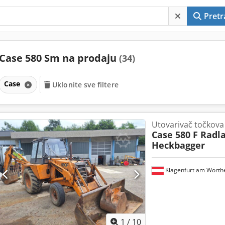
Pretr
Case 580 Sm na prodaju
(34)
Case
Uklonite sve filtere
Utovarivač točkova
Case 580 F Radl
Heckbagger
Klagenfurt am Wörth
1
/
10