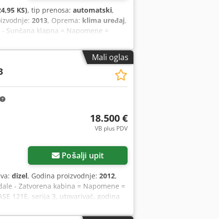
4,95 KS)
, tip prenosa:
automatski
,
oizvodnje:
2013
, Oprema:
klima uređaj
,
jač - Sunčana klapna = Napomene =
+ +++Radna svetla+++ +++Amortizer
ka 3,6 m³+++ +++Vaga+++ - Opšte: -
Mali oglas
nost: - Kamera za vožnju unazad -
3
rvo upravljač - Sunčana vizir Djdpfsy Hu
Radio - Ostalo: Dimenzije vozila: dužina
adnja osovina cca 70% - Naš interni
 od vozila. Stalna ponuda sa preko 300
ije (D x Š x V): 895 x 357 x 300 cm
18.500 €
VB plus PDV
Pošalji upit
iva:
dizel
, Godina proizvodnje:
2012
,
pedale - Zatvorena kabina = Napomene =
SE 121E, serija 3, utovarivač, godina
ih sati. Mašina je u dobrom stanju,
remna je za upotrebu. Dedpfozrd Uajx Al