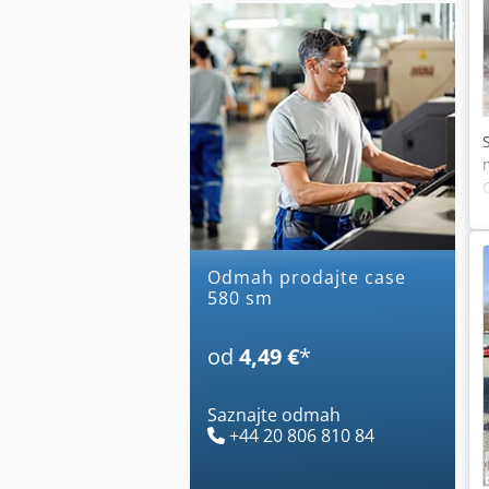
Odmah prodajte case
580 sm
od
4,49 €
*
Saznajte odmah
+44 20 806 810 84