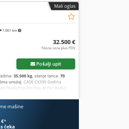
sportna visina 4,37m Mašina je
Mali oglas
servis urađen: sva ulja i filteri
mart 2026: Motor ima 6 novih dizni
1.061 km
32.500 €
Fiksna cena plus PDV
Pošalji upit
težina:
35.500 kg
, stanje lanca:
70
lima uređaj
, CASE CX330 Godina
cija Dksdpfjzp Rm Rex Al Dsr Radio
tna hidraulička instalacija (za čekić,
lešta – funkcionišu, potrebna je
širina 600 mm Isuzu motor, snage 202
vne mašine
na: 35,5 t.
 €
*
s čeka