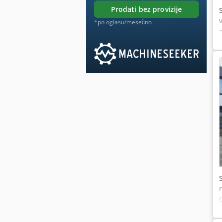
prodati bez provizije
*po oglasu/mesečno