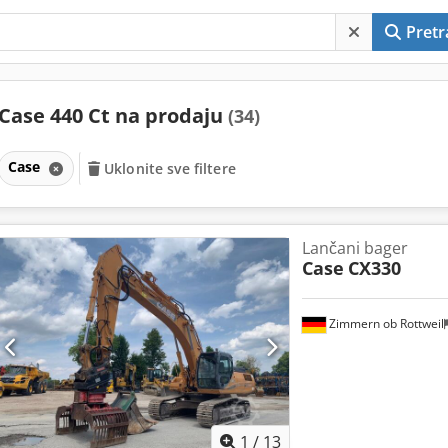
Pretr
Case 440 Ct na prodaju
(34)
Case
Uklonite sve filtere
Lančani bager
Case
CX330
Zimmern ob Rottweil
1
/
13