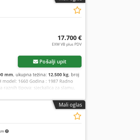
17.700 €
EXW VB plus PDV
Pošalji upit
00 mm
, ukupna težina:
12.500 kg
, broj
 IH model: 1660 Godina : 1987 Radno
 raznih tipova: sjeckalica za slamu,
Mali oglas
km