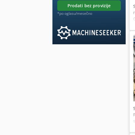
prodati bez provizije
*po oglasu/mesečno