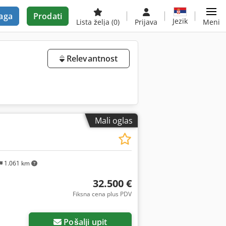
aga
Prodati
Jezik
Lista želja
(0)
Prijava
Meni
Relevantnost
Mali oglas
1.061 km
32.500 €
Fiksna cena plus PDV
Pošalji upit