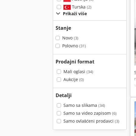
Turska
(2)
Prikaži više
Stanje
Novo
(3)
Polovno
(31)
Prodajni format
Mali oglasi
(34)
Aukcije
(0)
Detalji
Samo sa slikama
(34)
Samo sa video zapisom
(6)
Samo ovlašćeni prodavci
(3)