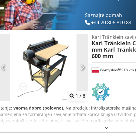
Saznajte odmah
+44 20 806 810 84
Karl Tränklein savi
Karl Tränklein 
mm
Karl Tränkl
600 mm
Wymysłów
918 km
1
/
8
Stanje:
veoma dobro (polovno)
, Na prodaju: introligatorska mašin
namenjena za formiranje i savijanje hrbata korica knjiga u tvrdom 
odgovarajući radijus, što omogućava savršeno prilagođavanje bloku
podesivim valjcima koji omogućavaju prilagođavanje različitim deblj
konstrukcija obezbeđuje visoku preciznost i dugovečnost. Tehnički p