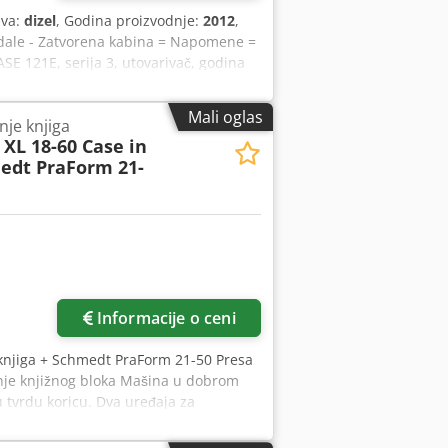
iva:
dizel
, Godina proizvodnje:
2012
,
pedale - Zatvorena kabina = Napomene =
SE 121E, serija 3, utovarivač, godina
ih sati. Dkodpfezrd Uaex Al Der
e za različite primene i spremna je za
Mali oglas
nje knjiga
adnih sati * Dobro tehničko i vizuelno
XL 18-60 Case in
r oko termina za pregled, slobodno nas
edt PraForm 21-
stvena težina: 5.800 kg Nosivost: 1.540
elno stanje: vrlo dobro Serijski broj:
formacije.
Informacije o ceni
knjiga + Schmedt PraForm 21-50 Presa
nje knjižnog bloka Mašina u dobrom
 tvrdu koricu. Dva uređaja za
Visina bloka: 80 – 450 mm Širina
– 300 kom/h Napajanje: 230V Težina: