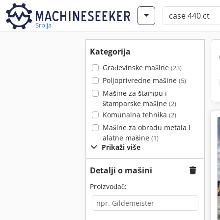
Srbija
Kategorija
Građevinske mašine
(23)
Poljoprivredne mašine
(5)
Mašine za štampu i
štamparske mašine
(2)
Komunalna tehnika
(2)
Mašine za obradu metala i
alatne mašine
(1)
Prikaži više
Detalji o mašini
Proizvođač: