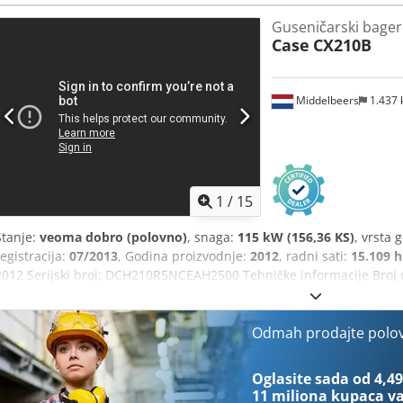
Guseničarski bager
Case
CX210B
Middelbeers
1.437
1
/
15
Stanje:
veoma dobro (polovno)
, snaga:
115 kW (156,36 KS)
, vrsta 
registracija:
07/2013
, Godina proizvodnje:
2012
, radni sati:
15.109 h
2012 Serijski broj: DCH210R5NCEAH2500 Tehničke informacije Broj ci
Dodpfx Aljy En Nds Djkr Funkcionalno Radna širina: 300 cm CE ozna
dobro Vizuelno stanje: veoma dobro Finansijske informacije Cena: N
ruke, kompletno servisna evidencija, odmah spremna za rad! - 80%
Odmah prodajte polo
Uključuje 3 kašike: 1300 mm, 450 mm i 2000 mm kašika za čišćenje
SISTEMOM iz 2021.
Oglasite sada od 4,49
11 miliona kupaca
va