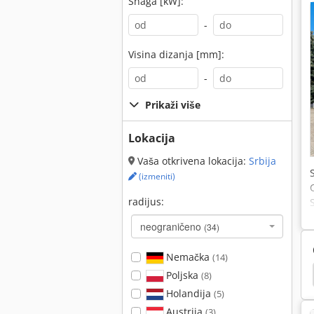
Snaga [kW]:
-
Visina dizanja [mm]:
-
Prikaži više
Lokacija
Vaša otkrivena lokacija:
Srbija
(izmeniti)
radijus:
neograničeno
(34)
Nemačka
(14)
bherr Bager Za Puzanje
Kobelco Bager Za Puzanje
Poljska
(8)
Holandija
(5)
Austrija
(3)