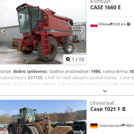
Kombajn
CASE
1660 E
Wilków
828 km
1
/
10
Stanje:
dobro (polovno)
, Godina proizvodnje:
1986
, radna širina:
5
mašine/vozila:
017128
, CASE IH 1660 aksijalni protok marka : Case
vreme: 3.300 h Širina sekcije: 5.00 m Djdpfx Asvr Dxpel Dokr Oprema
rasipač slame
Utovarivač
Case
1021 F B
Untersteinach
988 