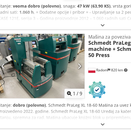
Stanje:
veoma dobro (polovno)
, snaga:
47 kW (63,90 KS)
, vrsta gor
radni sati:
1.060 h
, = Dodatne opcije i pribor = - Upravljanje sa 2 
CASE 121E, serija 3 – Godina proizvodnje 2012 – 1.060 radnih sati CA
proizvodnje 2012. Mašina je u dobrom stanju i ima samo 1.060 radn
Mašina je u dobrom stanju, kako tehnički, tako i vizuelno. Pogodna j
Mašina za poveziva
upotrebu. Karakteristike: * Godina proizvodnje: 2012 * Samo 1.060 r
Schmedt PraLeg 
stanje * Spreman za upotrebu Za dodatne informacije ili za dogovo
machine
+ Schm
kontaktirajte. = Dodatne informacije = Godina proizvodnje: 2012 Sop
50 Press
kg Ukupna dozvoljena masa: 7.340 kg Tehničko stanje: vrlo dobro Vizu
FNH121ESNCHP00140 Obratite se Gerritu Haverhoeku za dodatne in
Radom
820 km
1
/
9
Stanje:
dobro (polovno)
, Schmedt PraLeg XL 18-60 Mašina za uvez 
Proizvedeno 2022. godine. Schmedt PraLeg XL 18-60 Uređaj za kače
stanju, spremna za rad. Mašina ubacuje knjižni blok u pripremljenu
nanošenje lepka, kontinuirano podešavanje debljine lepka. Format: 
bloka: 110 – 450 mm Debljina bloka: 2 – 80 mm Kapacitet: oko 200 