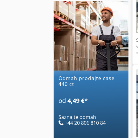
Odmah prodajte case
440 ct
od
4,49 €
*
Saznajte odmah
+44 20 806 810 84