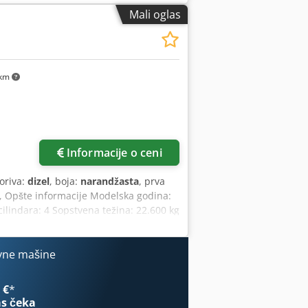
Mali oglas
 km
Informacije o ceni
goriva:
dizel
, boja:
narandžasta
, prva
, Opšte informacije Modelska godina:
lindara: 4 Sopstvena težina: 22.600 kg
ka: da Stanje Tehničko stanje: veoma
a upit Garancija Garancija: Iz prve
 stanja guseničnog podvozja -
vne mašine
 kanala - Opcionalno sa TOPCON 3D-
 €
*
s čeka