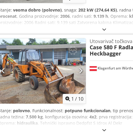
Stanje:
veoma dobro (polovno)
, snaga:
202 kW (274,64 KS)
, radna 
procenat
, Godina proizvodnje:
2006
, radni sati:
9.139 h
, Oprema:
k
proizvodnje: 2006 Radni sati: 9.139 sati Zatvorena kabina Klimatiz
Standardna ruka Dužina ruke: 3,30 m Kompletna hidraulička instalaci
spojnica OQ80 1 x kašika – širina 800 mm 1 x klešta – funkcionišu, 
Utovarivač točkova
dobrom stanju, otprilike 70% Podne ploče, širina 600 mm Dkjdpfsz
Case 580 F Radl
kW CE sertifikat Dimenzije za transport: 10,8 x 3 x 3,40 m Radna teži
Heckbagger
Klagenfurt am Wörth
1
/
10
Stanje:
polovno
, Funkcionalnost:
potpuno funkcionalan
, tip preno
radna težina:
7.500 kg
, konfiguracija osovina:
4x2
, prva registracija
Oprema:
hidraulika
, Tehnički ispravno Dedpfst S Idrox Al Dekr