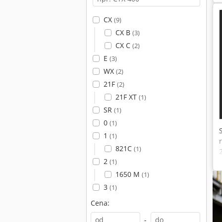
CX
(9)
CX B
(3)
CX C
(2)
E
(3)
WX
(2)
21F
(2)
21F XT
(1)
SR
(1)
0
(1)
1
(1)
821C
(1)
2
(1)
1650 M
(1)
3
(1)
Cena:
-