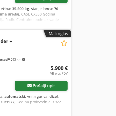
težina:
35.500 kg
, stanje lanca:
70
lima uređaj
, CASE CX330 Godina
acija Radio Centralno podmazivanje
ja (za čekić, klešta, makaze) Brza
potrebna je popravka Podvozje je u
Mali oglas
p Rm Rsx Al Der Isuzu motor, snage 202
ader +
na: 35,5 t.
ersee
595 km
5.900 €
VB plus PDV
Pošalji upit
sa:
automatski
, vrsta goriva:
dizel
,
:
10/1977
, Godina proizvodnje:
1977
,