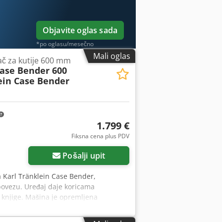
Objavite oglas sada
*po oglasu/mesečno
Mali oglas
jač za kutije 600 mm
Case Bender 600
ein Case Bender
1.799 €
Fiksna cena plus PDV
Pošalji upit
a Karl Tränklein Case Bender,
povezu. Uređaj daje koricama
 knjige. Mašina je opremljena
inama korica. Čvrsta, livena
odaci: Proizvođač: Karl Tränklein Tip: