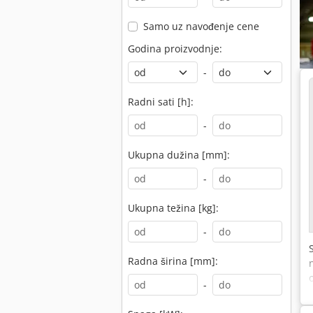
Samo uz navođenje cene
Godina proizvodnje:
-
Radni sati [h]:
-
Ukupna dužina [mm]:
-
Ukupna težina [kg]:
-
Radna širina [mm]:
-