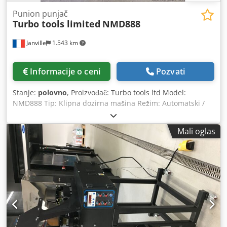
Punion punjač
Turbo tools limited
NMD888
Janville
1.543 km
Informacije o ceni
Pozvati
Stanje:
polovno
, Proizvođač: Turbo tools ltd Model:
NMD888 Tip: Klipna dozirna mašina Režim: Automatski /
poluautomatski (porcija po porcija) Dedpfx Aozg Nc Eem
Sokr Pogon: pneumatski Rukovanje nožnom pedalom
Mali oglas
Podešiva pumpa za doziranje Ulazni rezervoar Nerđajući
čelik Dostupna 2 seta glava za punjenje