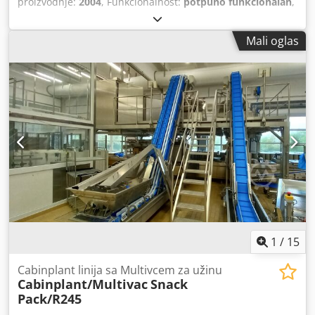
proizvodnje:
2004
, Funkcionalnost:
potpuno funkcionalan
,
broj mašine/vozila:
1758
, Oprema:
Dostupna tipska
pločica
, Na prodaju: Italpack karusel vaga-pakirnica za
Mali oglas
rasute materijale, Model: TT5/50 FARINA – godina
proizvodnje 2004. Kapacitet oko 18 t/h – džak 30 kg – za
rasute materijale, u zavisnosti od granulacije. Mašina
ispravna, kompletna, potpuno spremna za prodaju. Cena:
16.000 EUR neto + transport. Dsdoyq N Anspfx Am Sjkr
1
/
15
Cabinplant linija sa Multivcem za užinu
Cabinplant/Multivac
Snack
Pack/R245