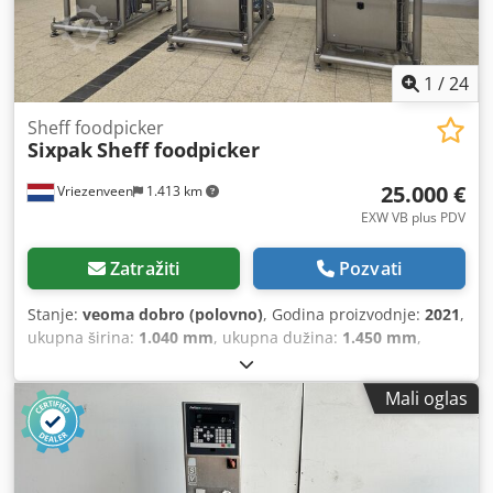
1
/
24
Sheff foodpicker
Sixpak
Sheff foodpicker
25.000 €
Vriezenveen
1.413 km
EXW VB plus PDV
Zatražiti
Pozvati
Stanje:
veoma dobro (polovno)
, Godina proizvodnje:
2021
,
ukupna širina:
1.040 mm
, ukupna dužina:
1.450 mm
,
ukupna visina:
2.270 mm
, ukupna težina:
1.100 kg
, Na
prodaju: - Sixpak (doziranje, vaganje, brojanje) - Sheff
Mali oglas
foodpicker - Sa Vision kamerom / kontrolom - 50 pickova po
minutu - Lako integrisanje u liniju - Dimenzije: Dužina x
Širina x Visina (1450 mm x 1040 mm x 2270 mm) - Težina:
1100 KG - Namena: Nasumično binpicking sa 3D vision