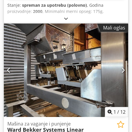
Stanje:
spreman za upotrebu (polovno)
, Godina
proizvodnje:
2000
, Minimalni merni opseg: 175g,
temperaturni opseg: 10-40°C, napon: 230V, frekvencija:
50Hz, sa EU izjavom o usklađenosti. Moguća je inspekcija
Mali oglas
na licu mesta, uređaj nije pod naponom. Dedpfx Amjx Aum
Ue Sjkr
1
/
12
Mašina za vaganje i punjenje
Ward Bekker Systems Linear