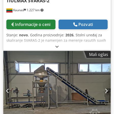
TIULMAX
SVARAS-2
Kaunas
1.227 km
Informacije o ceni
Pozvati
Stanje:
novo
, Godina proizvodnje:
2026
, Stolni uređaj za
skaliranje SVARAS-2 je namenjen za merenje rasutih suvih
proizvoda po težini u pripremljene / prilično napravljene
kese. Uređaj izdaje kafu, semenke, začine, griz, šećer,
Mali oglas
orašaste plodove, kekse i druge proizvode slične frakcije.
SVARAS-2 je najpogodniji za male serije, malu proizvodnju
ili pokretanje biznisa sa malim ulaganjem. Doi-pack
punjenje, unapred pripremljena torbica punjenje. •
Kapacitet – 15doz./min.* • Opseg doziranja – 10gr. – 1kg. •
Tačnost – 1%* • Kapacitet spremnika za punjenje – 25ltr
Dodpsic Rkxsfx Am Sokr • Kapacitet džepa za vaganje –
1400ml. • Kontrola – digitalna • Snaga – 0.2kW • Dimenzije –
540x630x670mm • Kućište i delovi u kontaktu sa
proizvodom - AISI304 od nerđajućeg čelika • Lako uklonjivi
džep za vaganje i padobran za vreće • Težina uređaja –