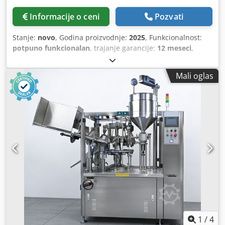
Informacije o ceni
Pozvati
Stanje:
novo
, Godina proizvodnje:
2025
, Funkcionalnost:
potpuno funkcionalan
, trajanje garancije:
12 meseci
,
Linearna vaga: Blaga i precizna tehnologija za doziranje i
punjenje Naša linearna vaga je idealno rešenje za
Mali oglas
jednostavno i precizno doziranje i punjenje proizvoda.
Kombinuje tačnost sa blagim procesom rukovanja.
Zahvaljujući minimalnoj visini pada, oštećenja proizvoda
se efikasno izbegavaju, što obezbeđuje kvalitet vaše robe,
čak i kod osetljivih proizvoda. Fleksibilan i efikasan princip
rada Osnova naše tehnologije je jednostavan, ali izuzetno
efikasan princip funkcionisanja: proizvodi se transportuju
preko linearnih transportnih traka ili vibracionih žlebova, a
zatim precizno doziraju u posude za merenje.
Karakteristike: - Jednostavno rukovanje i čišćenje -
Komforno upravljanje putem TFT ekrana u boji osetljivog
na dodir - Memorijska funkcija za različite recepture
merenja - Precizni rezultati merenja zahvaljujući
troslojnom postupku (grubo/srednje/fino merenje),
1
/
4