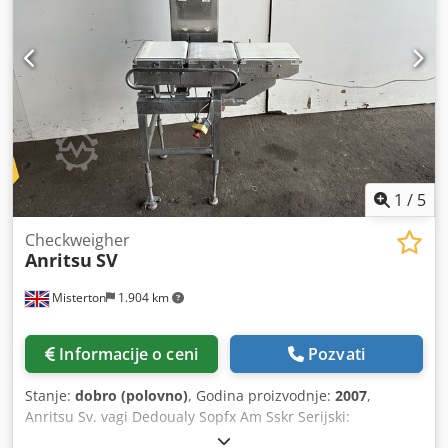
tehnologijom - Konstrukcija: Prohrom (RVS) - Promena
proizvoda: za manje od 2 minuta, bez alata - Vision sistem:
3D - IP klasa: IP65 ili viša - Robotski modul: Denso Scara -
Hvatač: vakuum pad sa detekcijom pogrešnih pickova -
Kontrola: Industrijski PC sa touchscreen HMI Max. 100
programa proizvoda Ako imate pitanja ili komentare,
slobodno nas kontaktirajte. Na raspolaganju su i video
zapisi. Pregled na lokaciji moguć. Dksdpjx Ai E Sofx Am Sjr
Cena po komadu: €25.000,- EXW Transport po dogovoru
Dostupno 3 komada. Srdačan pozdrav, Leo Holland
1
/
5
Checkweigher
Anritsu
SV
Misterton
1.904 km
Informacije o ceni
Pozvati
Stanje:
dobro (polovno)
, Godina proizvodnje:
2007
,
Anritsu Sv. vagi Dedoualy Sopfx Am Sskr Serijski:
4600060685 2007, nehrđajuća vaga, dimenzije pojasa