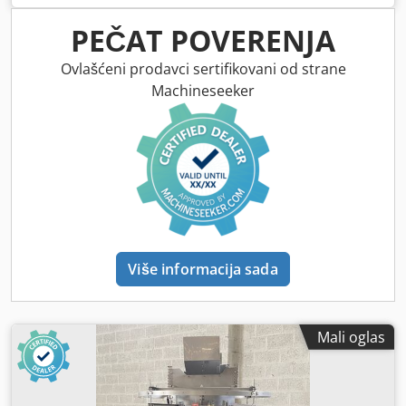
900mm k 250mm, platforma za vagu 220mm k 250mm, od
12g - 3000g, 1Ph
PEČAT POVERENJA
Ovlašćeni prodavci sertifikovani od strane
Machineseeker
Više informacija sada
Mali oglas