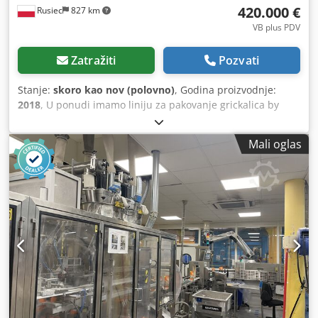
420.000 €
Rusiec
827 km
VB plus PDV
Zatražiti
Pozvati
Stanje:
skoro kao nov (polovno)
, Godina proizvodnje:
2018
, U ponudi imamo liniju za pakovanje grickalica by
Cabinplant, proizvedenu u 2018. godini, koja obuhvata: -1-
track lift -Lift sa 3 štigle -24-glavu teži sa 1L korpom -32-
Mali oglas
glavu teži sa 1L korpom -KEN higijenski sistem EWD 50
(Stanica za pranje opreme za vaganje) - Platforma sa
stepenicama -Alat za distribuciju - 2 kom. Dksdpfxepxm
Ugo Am Ssr -Multivac R245 Tip ASE 500, gas, vakuum bez
vakuumske pumpe Set je radio samo tokom testova
uređaja, radeći oko 100 rh. Linija je demontirana uslugama
proizvođača Cabinplant i Multivac.