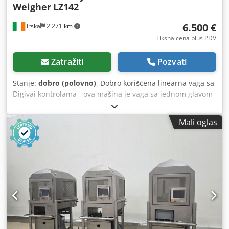
Weigher
LZ142
6.500 €
Irska
2.271 km
Fiksna cena plus PDV
Zatražiti
Pozvati
Stanje:
dobro (polovno)
, Dobro korišćena linearna vaga sa
Digivai kontrolama - ova mašina je vaga sa jednom glavom
sa KSNUMKS vibracionim posudama za napajanje -
tehnologijom opterećenja i Digivai kontrolama za brzo
Mali oglas
precizno vaganje i punjenje ili granularne proizvode koji
slobodno teku. Dkodpsu U Ai Hsfx Am Sjr