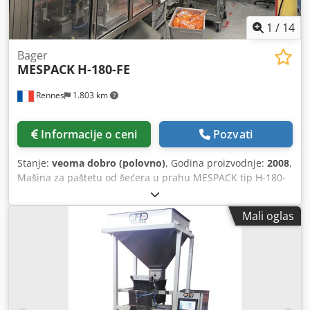
1
/
14
Bager
MESPACK
H-180-FE
Rennes
1.803 km
Informacije o ceni
Pozvati
Stanje:
veoma dobro (polovno)
, Godina proizvodnje:
2008
,
Mašina za paštetu od šećera u prahu MESPACK tip H-180-
FE Godina 2008 2-stadijum punjenja 1. raspršivač pola fila,
2. raspršivač koji puni drugu polovinu Kapacitet: 50 kesica
Mali oglas
u minuti. OTOR SYSTEMS Kartonska mašina Tip FCR 214
Kapacitet: 5 kartona od 10 kesa u minuti Godina 2011
Dkjdpfx Amotn Raro Ssr