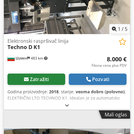
1
/
5
Elektronski raspršivač linija
Techno D
K1
8.000 €
Шумен
483 km
Fiksna cena plus PDV
Zatražiti
Pozvati
Godina proizvodnje:
2018
, stanje:
veoma dobro (polovno)
,
ELEKTRIČNI LTO TECHNOD K1. Idealan je za automatsko
merenje bilo kog proizvoda veličine do 8 cm. Lako
održavanje čini ga pogodnim za sve. Dksdpfx Amsh Rm Tpe
Mali oglas
Sjr