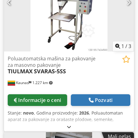
1
/
3
Poluautomatska mašina za pakovanje
za masovno pakovanje
TIULMAX
SVARAS-5SS
Kaunas
1.227 km
Informacije o ceni
Pozvati
Stanje:
novo
, Godina proizvodnje:
2026
, Poluautomatan
aparat za pakovanje za orašaste plodove, semenke,
slatkiše, poslastičarnice, đubriva, žitarice, kafu i druge
suve masovne proizvode u unapred napravljena pakovanja
Mali oglas