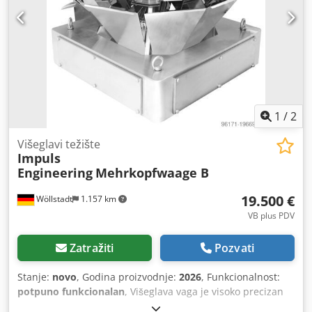
1
/
2
Višeglavi težište
Impuls
Engineering
Mehrkopfwaage B
19.500 €
Wöllstadt
1.157 km
VB plus PDV
Zatražiti
Pozvati
Stanje:
novo
, Godina proizvodnje:
2026
, Funkcionalnost:
potpuno funkcionalan
, Višeglava vaga je visoko precizan
sistem za merenje, koji proizvode meri istovremeno na više