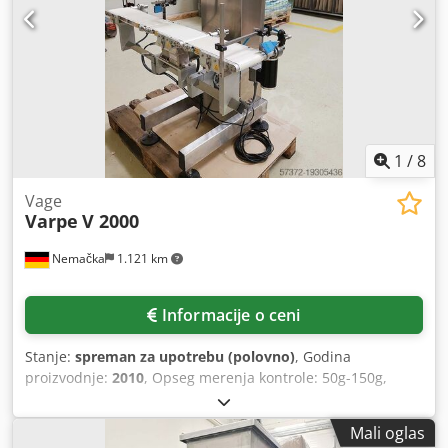
1
/
8
Vage
Varpe
V 2000
Nemačka
1.121 km
Informacije o ceni
Stanje:
spreman za upotrebu (polovno)
, Godina
proizvodnje:
2010
, Opseg merenja kontrole: 50g-150g,
klasa tačnosti: KSIII (1), podela skale: 1g, čitljivost: 1g,
težina proizvoda min. / maks.: 10g / 500g, kadenca: 90rpm,
Mali oglas
brzina merenja: 0.52m / s. Dokumentacija dostupna.