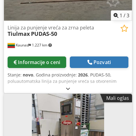
33kg • El. napajanje – 220V, 50Hz, 1ph.
1
/
3
Linija za punjenje vreća za zrna peleta
Tiulmax
PUDAS-50
Kaunas
1.227 km
Informacije o ceni
Pozvati
Stanje:
novo
, Godina proizvodnje:
2026
, PUDAS-50,
poluautomatska linija za punjenje vreća sa otvorenim
ustima posvećena brzom i efikasnom punjenju gotovih
vreća. Pogodan za rad sa vrećama različitih veličina i
Mali oglas
težina. Dizajniran za pakovanje drvenih peleta, zrnastih
proizvoda, đubriva, žitarica, semena i drugih rasutih
proizvoda slobodnog protoka. Opseg doziranja: 5-60kg
Kapacitet: do 5tons / sat Dkjdpfx Aeif Ef Eem Ser može se
opremiti mašinom za zaptivanje plastičnih kesa ili šivaćom
mašinom za papirne i polipropilenske kese