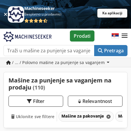
Machineseeker
Ka aplikaciji
Besplatno u prodavnici
Prodati
Pretraga
/ ... / Polovno mašine za punjenje sa vaganjem
Mašine za punjenje sa vaganjem na
prodaju
(110)
Filter
Relevantnost
Mašine za pakovanje
Mašin
Uklonite sve filtere