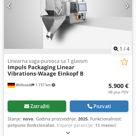
1
/
4
Linearna vaga-punioca sa 1 glavom
Impuls Packaging
Linear
Vibrations-Waage Einkopf B
5.900 €
Wöllstadt
1.157 km
VB plus PDV
Zatražiti
Pozvati
Stanje:
novo
, Godina proizvodnje:
2025
, Funkcionalnost:
potpuno funkcionalan
, trajanje garancije:
12 meseci
,
Linearna vaga: nežna i precizna tehnologija za punjenje