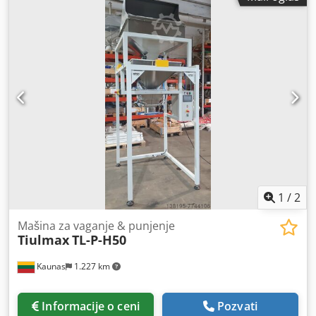
(Doy-pack, block-bottom, gusset i drugi) Specifikacije: •
Raspon dosinga - od 50gr. do 2000gr. Djdsic Rmaopfx Am
Sekr • Kontinuirani termo-zaptivni uređaj sa podesivom
brzinom i temperaturom • Kapacitet veći od 10pack./min.
(u zavisnosti od tempa proizvoda i operatera) • Kontrola -
ekran osetljiv na dodir u boji, višejezični meni • Napon
snabdevanja - 220V; 50Hz, 1kW • CE – sertifikovan,
napravljen u Litvaniji (EU)
1
/
2
Mašina za vaganje & punjenje
Tiulmax
TL-P-H50
Kaunas
1.227 km
Informacije o ceni
Pozvati