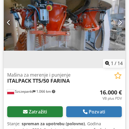
1
/
14
Mašina za merenje i punjenje
ITALPACK
TT5/50 FARINA
16.000 €
Szczepanki
1.066 km
VB plus PDV
Zatražiti
Pozvati
Stanje:
spreman za upotrebu (polovno)
, Godina