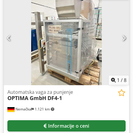
Moguća je inspekcija na licu mesta. Dksdpfewqf T Rjx Am
Ser
1
/
8
Automatska vaga za punjenje
OPTIMA GmbH
DF4-1
Nemačka
1.121 km
Informacije o ceni