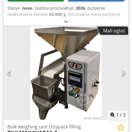
Stanje:
novo
, Godina proizvodnje:
2026
, punjenje
(maksimalna težina):
60.000 g
, minimalna masa punjenja:
5.000 g
, ulazni napon:
380 V
, PUDAS-50 , poluautomatska
linija za punjenje posvećena brzom i efikasnom punjenju
Mali oglas
kesa otvorenih usta. Pogodan je za rad sa plastičnim
kesama različitih veličina i tegova. Namenjen za pakovanje
drvenih kuglica, granuliranih proizvoda, đubriva, žitarica,
semenki i drugih proizvoda. Domet dosinga: 5-60kg
Kapacitet: do 5tons/sat Opremljena jedinicom za
zaptivanje Made in Lithuania, CE sertified Dkodpfx
Asipmxmom Sjr Dostupno na zalihama.
1
/
3
Bulk weighing unit Doypack filling