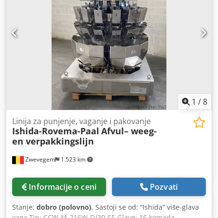
1
/
8
Linija za punjenje, vaganje i pakovanje
Ishida-Rovema-Paal
Afvul– weeg-
en verpakkingslijn
Zwevegem
1.523 km
Informacije o ceni
Pozvati
Stanje:
dobro (polovno)
, Sastoji se od: “Ishida” više-glava
vaga Tip: CCW-M-216W-D/30-SS Glave: 16 komada