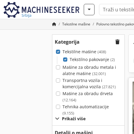
Srbija
Tekstilne mašine
Polovno tekstilno pako
Kategorija
Tekstilne mašine
(408)
Tekstilno pakovanje
(2)
Mašine za obradu metala i
alatne mašine
(32.001)
Transportna vozila i
komercijalna vozila
(27.821)
Mašine za obradu drveta
(12.164)
Tehnika automatizacije
(9.155)
Prikaži više
Detalji o mašini