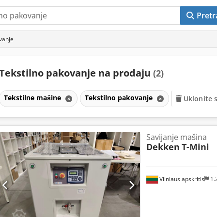
Pretr
vanje
Tekstilno pakovanje na prodaju
(2)
Tekstilne mašine
Tekstilno pakovanje
Uklonite s
Savijanje mašina
Dekken
T-Mini
Vilniaus apskritis
1.