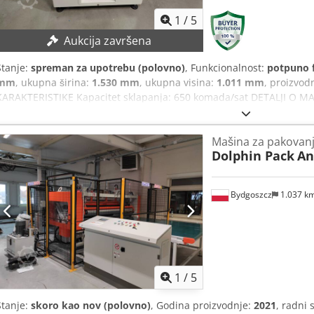
1
/
5
Aukcija završena
Stanje:
spreman za upotrebu (polovno)
, Funkcionalnost:
potpuno 
mm
, ukupna širina:
1.530 mm
, ukupna visina:
1.011 mm
, proizvod
KARAKTERISTIKE Kapacitet sklapanja: 650 komada/sat DETALJI O MA
1.011 mm Napajanje: 220 V, jednofazno/dvofazno Snaga: 0,7 kW O
Credpfezmr Evox Ag Dof 6 različitih programa sklapanja
Mašina za pakovanje
Dolphin Pack
An
Bydgoszcz
1.037 k
1
/
5
Stanje:
skoro kao nov (polovno)
, Godina proizvodnje:
2021
, radni 