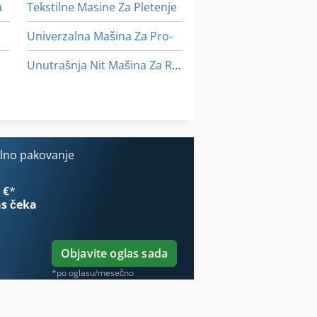
a
Tekstilne Masine Za Pletenje
Univerzalna Mašina Za Pro-
Unutrašnja Nit Mašina Za Rezanje
Za Pisanje Stamparije
Za Skladištenje
ofesionalni Bezbednosti I Zdravlja
ilno pakovanje
 €
*
s čeka
Objavite oglas sada
*po oglasu/mesečno