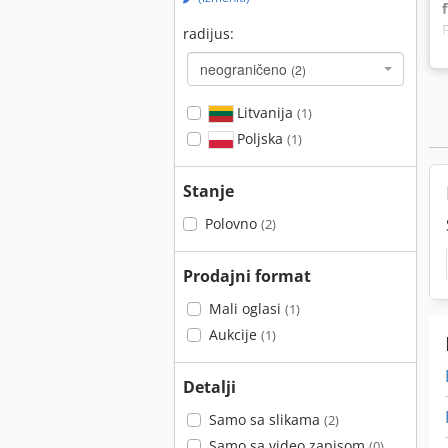
radijus:
neograničeno
(2)
Litvanija
(1)
Poljska
(1)
Stanje
Polovno
(2)
Prodajni format
Mali oglasi
(1)
Aukcije
(1)
Detalji
Samo sa slikama
(2)
Samo sa video zapisom
(0)