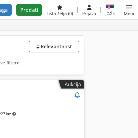
aga
Prodati
Jezik
Lista želja
(0)
Prijava
Meni
Relevantnost
ve filtere
Aukcija
227 km