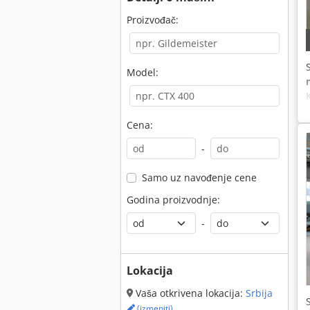
Proizvođač:
Model:
Cena:
-
Samo uz navođenje cene
Godina proizvodnje:
-
Lokacija
Vaša otkrivena lokacija:
Srbija
(izmeniti)