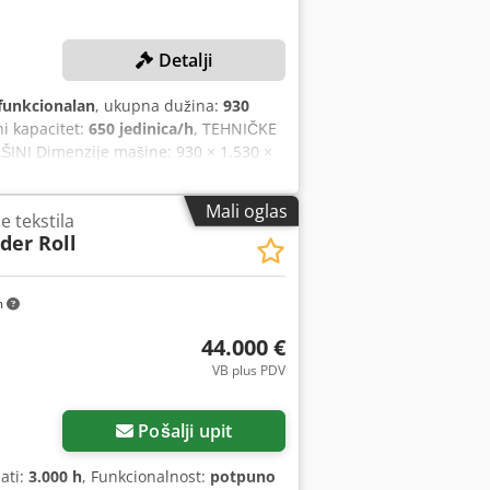
Detalji
funkcionalan
, ukupna dužina:
930
ni kapacitet:
650 jedinica/h
, TEHNIČKE
ŠINI Dimenzije mašine: 930 × 1.530 ×
PREMA Integrisano pakovanje
Mali oglas
 tekstila
der Roll
m
44.000 €
VB plus PDV
Pošalji upit
sati:
3.000 h
, Funkcionalnost:
potpuno