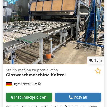
1
/
5
Staklo mašina za pranje veša
Glaswaschmaschine Knittel
Pleystein
904 km
Informacije o ceni
Pozvati