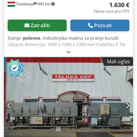
1.630 €
Tatabánya
443 km
Fiksna cena plus PDV
Zatražiti
Pozvati
Stanje:
polovno
, Industrijska mašina za pranje buradi
Ukupne dimenzije: 1900 x 1450 x 2350 mm Csdpfxsy E Tw
Tj Ac Doha Bez pumpe
Mali oglas