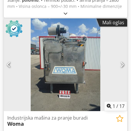
Stanje:
polovno
, • Tehnički podaci: • Širina pranja – 2800
mm • Visina oslonca – 900+/-30 mm • Minimalne dimenzije
stakla – 360 x 300 mm • Maksimalne dimenzije stakla –
4800 x 2800 mm • Debljina stakla – 2-19 mm • Transportna
Mali oglas
brzina – 2-13 m/min Chedpfxow Adn Re Ac Dea • Strana
upravljanja – leva • Podesiva visina gornjeg okvira izvlači se
do – 400 mm • Broj prskalica – 2 kom. • Broj jedinica za
pranje – 2 kom. • Broj sušilica – 5 kom. • Podešavanje
valjaka četke – pneumatsko • Širina mašine – 3760 mm •
Dužina mašine – 3480 mm • Visina mašine/sa platformom
ventilatora – 1480 mm / 3900 mm • Cena na upit
1
/
17
Industrijska mašina za pranje buradi
Woma