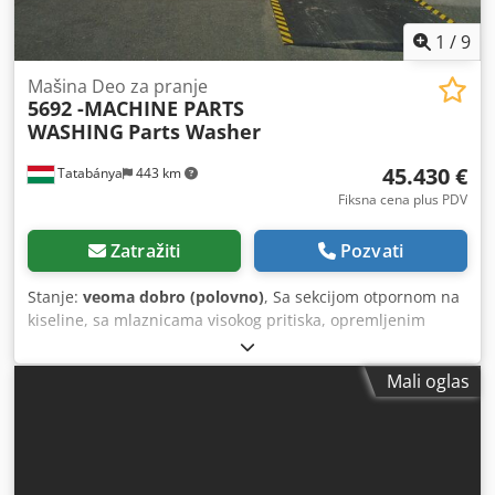
1
/
9
Mašina Deo za pranje
5692 -MACHINE PARTS
WASHING
Parts Washer
45.430 €
Tatabánya
443 km
Fiksna cena plus PDV
Zatražiti
Pozvati
Stanje:
veoma dobro (polovno)
, Sa sekcijom otpornom na
kiseline, sa mlaznicama visokog pritiska, opremljenim
transporterom Ukupna veličina: 9,5 k 1,15 k 1,9 m Veličina
otvaranja: 530 k 250 mm Rezervoar za hemikalije
Mali oglas
(zagrevan): KSNUMKSm³ Rezervoar za ispiranje (zagrejan):
0,3 m³ Ventilatori za sušenje: 12dB Napon: 380 V Chjdpfx
Acjt Ity Dj Doa