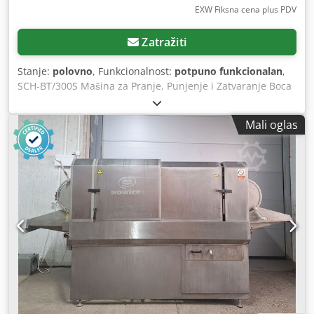
EXW Fiksna cena plus PDV
Zatražiti
Stanje:
polovno
, Funkcionalnost:
potpuno funkcionalan
,
SCH-BT/300S Mašina za Pranje, Punjenje i Zatvaranje Boca
SCH-BT/300S je potpuno automatizovana mašina
namenjena za pranje, dezinfekciju, ispiranje, punjenje i
Mali oglas
zatvaranje boca za vodu zapremine 18,9 litara (5 galona).
Sistem integriše višestepeni proces čišćenja sa
automatskim manipulisanjem boca, punjenjem i
postavljanjem zatvarača, obezbeđujući visok higijenski
standard i pouzdan rad u proizvodnji flaširane vode.
Tehničke specifikacije * Kapacitet: 200–300 boca/sat (u
zavisnosti od podešavanja ciklusa pranja) * Vreme pranja:
Podesivo od 40 do 120 sekundi * Veličina boce: Standardne
boce od 18,9 L (5 galona) * Napajanje: 400 V, 50 Hz *
Instalirana snaga: 9 kW * Potrošnja komprimovanog
vazduha: 800 L/h, 6 bara, bez ulja Codpozb Rmvefx Ac
Dsha * Potrošnja vode: 5.000 L/h, priključak 1", pritisak 2–4
bara * Težina: Približno 800–1000 kg * Minimalna površina