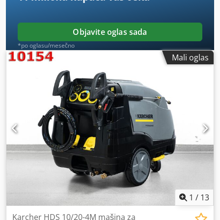
Objavite oglas sada
*po oglasu/mesečno
Mali oglas
1
/
13
Karcher HDS 10/20-4M mašina za