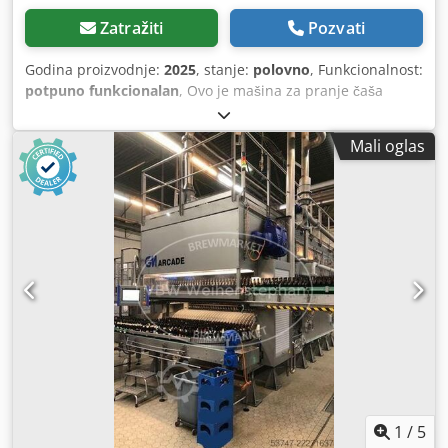
Zatražiti
Pozvati
Godina proizvodnje:
2025
, stanje:
polovno
, Funkcionalnost:
potpuno funkcionalan
, Ovo je mašina za pranje čaša
proizvođača Hobart, tip GXCROI-10C, iz 2025. godine. Ova
kompaktna profesionalna mašina za pranje posuđa
Mali oglas
opremljena je integrisanom osmozom i podgradnim
elementom za prazne korpe ili deterdžent, kao i usisnim
lancama za nadzor nivoa punjenja. Mašina za pranje čaša
je prošla inspekciju u našoj servisnoj radionici i u
potpunosti je funkcionalna, u gotovo novom stanju.
Preporučena prodajna cena za ovu varijantu opreme iznosi
13.285,16 € sa PDV-om. Uz uređaj dobijate račun sa
iskazanim PDV-om. Naša usluga za polovnu opremu
obuhvata: - 6 meseci garancije na sve električne delove,
ograničeno na zamenu neispravnih delova, bez troškova
ugradnje i demontaže - Kvalitetni brendirani uređaji po fer
cenama - Profesionalna generalna reparacija, inspekcija i
stručno čišćenje - Testirano i potpuno funkcionalno – ili
povraćaj novca - Fleksibilan izbor isporuke ili ličnog
1
/
5
preuzimanja - Stručno savetovanje – pre i posle kupovine -