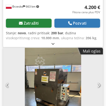
4.200 €
Brzesko
663 km
Fiksna cena plus PDV
Zatražiti
Pozvati
Stanje:
novo
, radni pritisak:
200 bar
, dužina
visokopritisnog creva:
10.000 mm
, ukupna težina:
206 kg
,
trajanje garancije:
24 meseci
, temperatura:
155 °C
,
Specifikacije: Trenutni tip (Ph / V / Hz): 3 / 400 / 50 Protok (l
Mali oglas
/ h): 600 - 1300 Radni pritisak (bar): 30 - 200 Temperatura
(°C): 80 - maks. 155 Potrošnja lož ulja ili gasa punim
opterećenjem (kg / h): 9.5 Potrošnja mazuta eco!efficiency
(kg/h): 7.6 Chsdpfjwglr Sex Ac Dea Priključna snaga (kV): 9.5
Priključni kabl (m): 5 Rezervoar za gorivo (l): 25 težina sa
priborom (kg): 206 Dimenzije (D × Š × V) (mm): 1330 k 750 k
1060 Obim isporuke: Ručni pištolj za prskanje: LAKO! Sila
Napredna Dužina HD creva: 10 m Tip HD crevo: Longlife
Specifikacija HD crevo: DN 8, 400 bara Zrak cevi: 1050 mm
snaga mlazniцa Servo kontrola Opremu: Prekid pritiska
Opcija za rad sa 2 snopa Poljak Reverzibilni plug (3 ~)