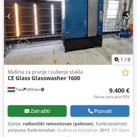
1
/
8
Mašina za pranje i sušenje stakla
CE Glass
Glasswasher 1600
9.400 €
Tata
456 km
Fiksna cena plus PDV
Zatražiti
Pozvati
Stanje:
radionički remontovan (polovan)
, Funkcionalnost:
potpuno funkcionalan
, Godina proizvodnje:
2011
, CE Glass
vertikalna mašina za pranje i sušenje stakla, širine