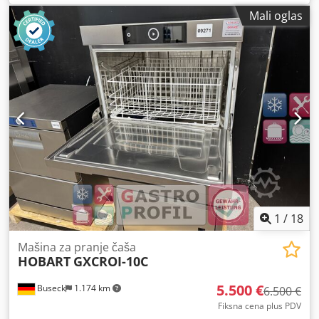
fuesspedala Brzina beskonačno promenljiva preko Potija
Mali oglas
Dostava putem ručne čangriza kompletno sa 9 pari
standardnih valjaka Razdvajanje zaustavljanja Debljina
lima 1.25 mm Razdaljina rolera 50 mm Codpsf Dqldefx Ac
Dsha Projekcija 200 mm
1
/
18
Mašina za pranje čaša
HOBART
GXCROI-10C
5.500 €
Buseck
1.174 km
6.500 €
Fiksna cena plus PDV