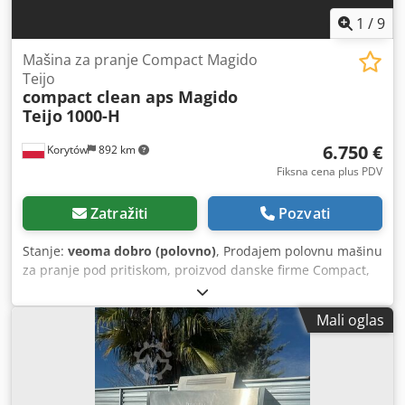
1
/
9
Mašina za pranje Compact Magido
Teijo
compact clean aps Magido
Teijo
1000-H
6.750 €
Korytów
892 km
Fiksna cena plus PDV
Zatražiti
Pozvati
Stanje:
veoma dobro (polovno)
, Prodajem polovnu mašinu
za pranje pod pritiskom, proizvod danske firme Compact,
model 1000-H. Mašina je u radnom stanju i nema curenja.
Možemo je isprobati na licu mesta ili vam poslati video
Mali oglas
zapis. Povišena verzija je standardno 70 cm visoka i pruža
se 100 cm iznad korpe. Potpuno je izrađena od nerđajućeg
čelika i dodatno je izolirana. Prskanje je moguće odozdo,
odozgo i sa strane. Radno vreme i temperatura se mogu
podesiti. Korp ima prečnik od 100 cm. Rezervoar ima