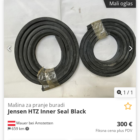
Mali oglas
1
/
1
Mašina za pranje buradi
Jensen
HTZ Inner Seal Black
300 €
Mauer bei Amstetten
659 km
Fiksna cena plus PDV