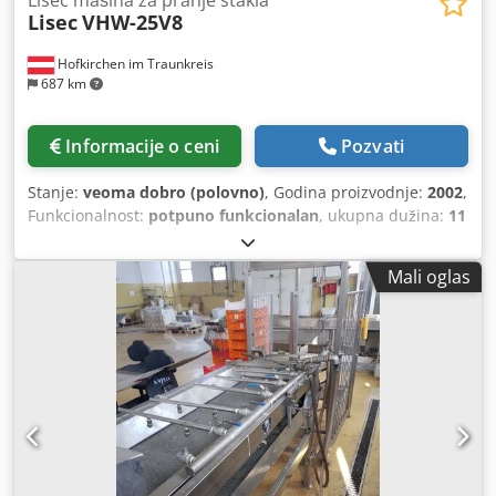
Lisec mašina za pranje stakla
Lisec
VHW-25V8
Hofkirchen im Traunkreis
687 km
Informacije o ceni
Pozvati
Stanje:
veoma dobro (polovno)
, Godina proizvodnje:
2002
,
Funkcionalnost:
potpuno funkcionalan
, ukupna dužina:
11
mm
, ukupna širina:
2.500 mm
, ukupna visina:
3.500 mm
,
radna visina:
520 mm
, ulazni napon:
400 V
, ukupna težina:
Mali oglas
6.000 kg
, vrsta ulazne struje:
trofazni
, snaga:
60 kW (81,58
KS)
, Mašina za pranje stakla Lisec-Glaswaschmaschine
VHW-25V8, godina proizvodnje 2002, smer rotacije
levo/desno, sa 8 četki za staklo sa Low-E premazom,
uključujući sledeće komponente: - Ulazni transporter (3,3
m) proizvođača MBR (Maschinenbau Radovanovic) - Mašina
za pranje stakla VHW-25V8 - Izlazni transporter (4,4 m),
proizvođač MBR Csdpfx Acezq S A Ns Doha - 2 rezervoara
za toplu vodu - 2 peska filtera - 1 ventilator Mašina je u
veoma dobrom radnom stanju i biće dostupna krajem