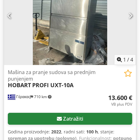
kapacitet od 330 litara. Mašina teži 800 kg i ima nosivost od
500 kg. Ima ugrađen ventilator za usisavanje pare. Moguća
dostava unutar EU. Chodpfxszqd Tyj Ac Dea
1
/
4
Mašina za pranje sudova sa prednjim
punjenjem
HOBART
PROFI UXT-10A
13.600 €
Γέρακας
710 km
VB plus PDV
Zatražiti
Godina proizvodnje:
2022
, radni sati:
100 h
, stanje:
spreman za upotrebu (polovno)
, Funkcionalnost:
potpuno