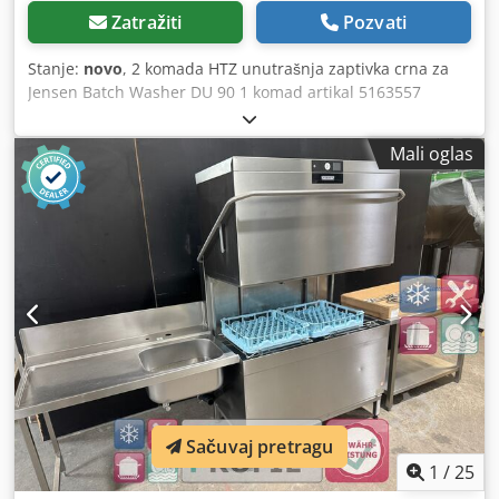
Zatražiti
Pozvati
Stanje:
novo
, 2 komada HTZ unutrašnja zaptivka crna za
Jensen Batch Washer DU 90 1 komad artikal 5163557
Chjdpfx Acoy Uid Uj Dja 1 komad artikal 5163558
Mali oglas
Sačuvaj pretragu
1
/
25