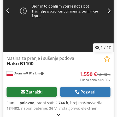
1
/
10
Mašina za pranje i sušenje podova
Hako
B1100
1.550 €
Orońsko
812 km
1.600 €
Fiksna cena plus PDV
Zatražiti
Pozvati
Stanje:
polovno
, radni sati:
2.744 h
, broj mašine/vozila:
184482
, napon baterije:
36 V
, vrsta goriva:
električni
,
184482 Codpfxoyyk Tnj Ac Deha Serijski broj: 758002 7