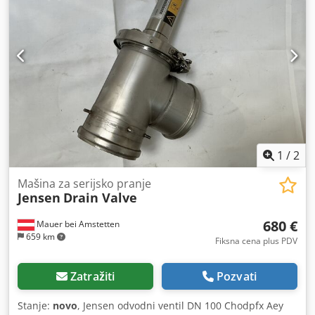
1
/
2
Mašina za serijsko pranje
Jensen
Drain Valve
680 €
Mauer bei Amstetten
659 km
Fiksna cena plus PDV
Zatražiti
Pozvati
Stanje:
novo
, Jensen odvodni ventil DN 100 Chodpfx Aey