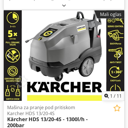
funkcionalan
, Blago korišćeno, potpuno funkcionalno,
isporučuje se zajedno sa VAPOSTOP-om. Chsdpfx
Mali oglas
Acozmmuxe Dja
1
/
11
Mašina za pranje pod pritiskom
Karcher HDS 13/20-4S
Kärcher
HDS 13/20-4S - 1300l/h -
200bar