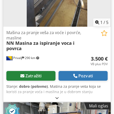
oktobra na trenutnoj lokaciji u Nemačkoj.
1
/
5
Mašina za pranje veša za voće i povrće,
masline
NN Masina za ispiranje voca i
povrca
3.500 €
Privalj
290 km
VB plus PDV
Zatražiti
Pozvati
Stanje:
dobro (polovno)
, Mašina za pranje veša koja se
koristi za pranje voća i maslina je u dobrom stanju
Cjdpfxevtf T Do Ac Deha
Mali oglas