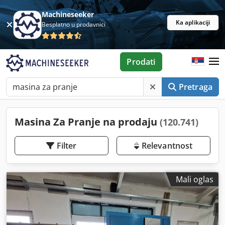
Machineseeker
Ka aplikaciji
Besplatno u prodavnici
Prodati
Pretraga
Masina Za Pranje na prodaju
(120.741)
Filter
Relevantnost
Mali oglas