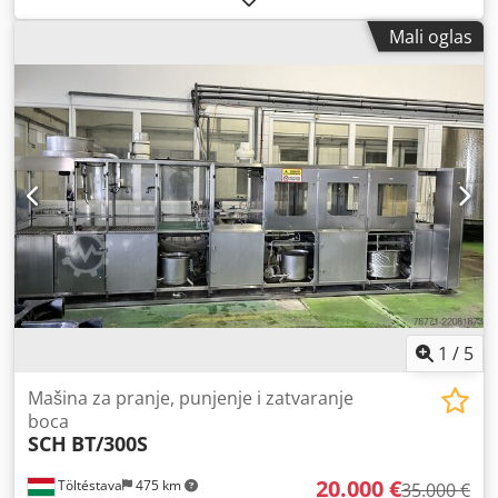
1600mm. Chsdpfx Acox A Uq Ho Dja Mašina je servisirana,
Mali oglas
pregledana i odmah spremna za rad. Nove gumice za
izvlačenje vode, novi ležajevi. Pravac rada: s desna na levo
Maksimalna visina stakla za pranje: 1600mm Broj četki: 4
Ventilator za sušenje Kabina od nerđajućeg čelika Grejanje
vode Pozadinsko osvetljenje Senzor zaustavljanja Mašina je
u potpunosti pregledana, očišćena i može se pogledati u
savršenom radnom stanju na našem skladištu!
1
/
5
Mašina za pranje, punjenje i zatvaranje
boca
SCH
BT/300S
20.000 €
Töltéstava
475 km
35.000 €