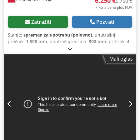
6.250 €
6.750 €
Fiksna cena plus PDV
Zatražiti
Pozvati
Stanje:
spreman za upotrebu (polovno)
, unutrašnji
prečnik:
1.500 mm
, unutrašnja visina:
900 mm
, pritisak:
4
bar
, temperatura:
90 °C
, nosivost:
800 kg
, radni pritisak:
4
bar
, Prodajem prskalicu renomirane finske marke Aqua
Mali oglas
Clean. Kompletno izrađena od prohromskog čelika,
dodatno termoizolovana. Prostor za pranje kružnog oblika
prečnika 150 cm i visine 90 cm. Podešavanje vremena rada
i temperature do 90°C. Prskalice iz donjeg, bočnog i
gornjeg dela sa pritiskom od 4 bara. Pumpa je nakon
zamene zaptivki opremljena vitonskim zaptivkama
otpornim na jaku hemiju. Ventilator za izvlačenje para.
Nosivost 800 kg. Video prikaz rada dostupan u oglasu.
Moguća dostava na teritoriji cele EU. Cedpozgx H Tjfx Ac
Doha