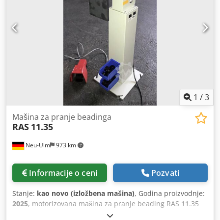
transportnu službu za vas! Dobijaćete urednu fakturu. Za
inostrane kupce može se izdati i faktura bez PDV-a. Uslov
je važeći identifikacioni broj za PDV. Pravo na promenu
cene i raspoloživosti proizvoda zadržavamo. Posetite našu
prodavnicu i pogledajte i ostale naše ponude. Navedena
imena firmi i zaštitni znaci su vlasništvo njihovih vlasnika i
služe isključivo za identifikaciju i opis proizvoda. Moguće
su odstupanja od tehničkih podataka, kao i greške u opisu
proizvoda, i zadržavamo pravo na njih.
1
/
3
Mašina za pranje beadinga
RAS
11.35
Neu-Ulm
973 km
Informacije o ceni
Pozvati
Stanje:
kao novo (izložbena mašina)
, Godina proizvodnje:
2025
, motorizovana mašina za pranje beading RAS 11.35
Operacija preko Fuesspedala Desno/levo pokretanje preko