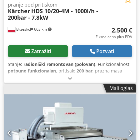
pranje pod pritiskom
Kärcher
HDS 10/20-4M - 1000l/h -
200bar - 7,8kW
2.500 €
Brzesko
663 km
Fiksna cena plus PDV
Zatražiti
Pozvati
Stanje:
radionički remontovan (polovan)
, Funkcionalnost:
potpuno funkcionalan
, pritisak:
200 bar
, prazna masa
vozila:
168 kg
, trajanje garancije:
6 meseci
, temperatura:
155 °C
, Visokopritisni čistač Kärcher HDS 10/20-4M je
Mali oglas
izuzetno efikasan uređaj, pogodan čak i za najteže radove
na velikim površinama. Tokom sveobuhvatne inspekcije i
renovacije, naš servisni tim je detaljno proverio sve
funkcije mašine. Svi mehanički delovi sa tragovima
upotrebe i habanja su zamenjeni novim, uključujući:
keramičke klipove, dihtunge, ležajeve i sve O-prstenove.
Ovo garantuje dug i besprekidan rad bez potrebe za
dodatnim ulaganjima u budućnosti. Prednosti proizvoda: