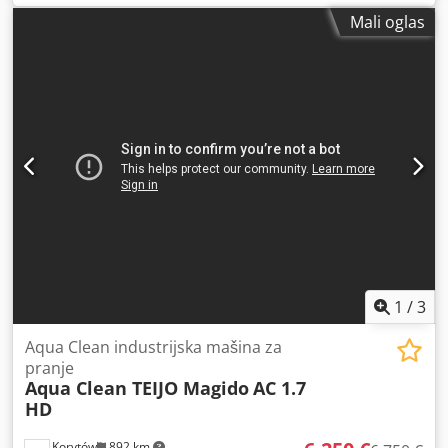
1317 1 Podaci o bateriji: 36V Potrebno je zameniti četkice,
Mali oglas
potreban je servis. Moguća je međunarodna isporuka.
1
/
3
Aqua Clean industrijska mašina za
pranje
Aqua Clean TEIJO Magido
AC 1.7
HD
Korytów
892 km