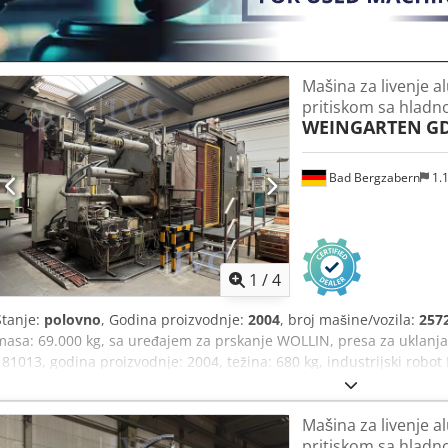
Mašina za livenje 
pritiskom sa hla
WEINGARTEN
GD
Bad Bergzabern
1.
1
/
4
Stanje:
polovno
, Godina proizvodnje:
2004
, broj mašine/vozila:
257
masa: 69.000 kg, sa uređajem za prskanje WOLLIN, presa za uklanjanj
181013, godina proizvodnje: 2004, težina: 680 kg, industrijski robot 
proizvodnje: 2004, težina mašine: 1.950 kg, peć za topljenje i od
W1200SL Pro Dose, godina proizvodnje: 2004, serijski broj: 7961, 
Mašina za livenje 
masa: 3.100 kg, snaga grejanja: 22 kW, mašina je van pogona, nije u
pritiskom sa hla