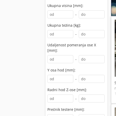
Ukupna visina [mm]:
-
Ukupna težina [kg]:
-
Udaljenost pomeranja ose X
[mm]:
-
Y osa hod [mm]:
-
Radni hod Z-ose [mm]:
-
Prečnik testere [mm]: