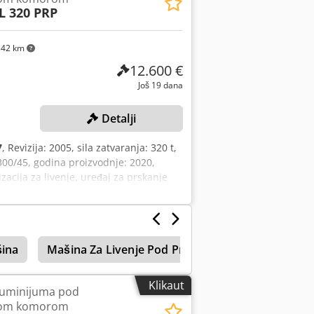
L 320 PRP
142 km
12.600 €
Još 19 dana
Detalji
7
, Revizija: 2005, sila zatvaranja: 320 t,
0/45, godina proizvodnje: 2020,
acija za livenje, uređaj za prskanje
haykox Afpsrf
ina
Mašina Za Livenje Pod Pritiskom
Hladno No
Klikaut
aluminijuma pod
dnom komorom