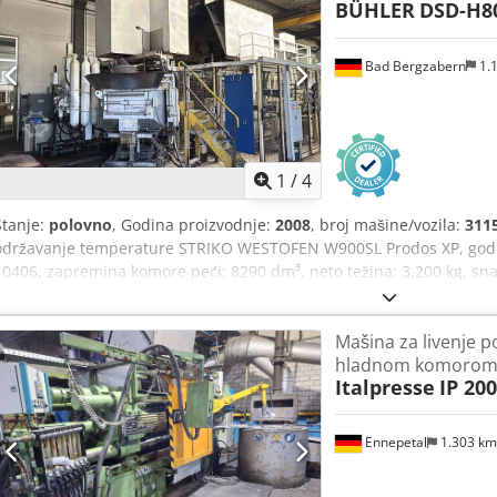
BÜHLER
DSD-H8
Bad Bergzabern
1.
1
/
4
Stanje:
polovno
, Godina proizvodnje:
2008
, broj mašine/vozila:
311
održavanje temperature STRIKO WESTOFEN W900SL Prodos XP, godina 
10406, zapremina komore peći: 8290 dm³, neto težina: 3.200 kg, sn
SPESIMA Gripmat 2, godina proizvodnje: 2008, serijski broj: 210430,
automatizacija za livenje, jedinica za prskanje, lančani transporter,
Mašina za livenje p
transportera: cca 100 cm, zaštitni oklop, upravljanje, platforma za 
hladnom komoro
neispravna. Cedpfxezhax Hs Afporf
Italpresse
IP 200
Ennepetal
1.303 k