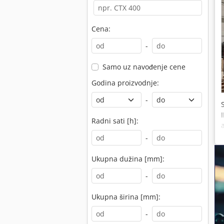
Cena:
-
Samo uz navođenje cene
Godina proizvodnje:
-
Radni sati [h]:
-
Ukupna dužina [mm]:
-
Ukupna širina [mm]:
-