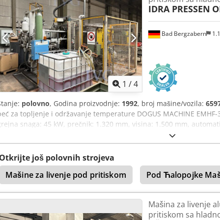
IDRA PRESSEN
O
Bad Bergzabern
1.
1
/
4
Stanje:
polovno
, Godina proizvodnje:
1992
, broj mašine/vozila:
659
peć za topljenje i održavanje temperature DOGUS MACHINE EMHF-30
grejna snaga: 45 kW, prečnik: 1.320 mm, visina: 1.500 mm, automatiz
WOLLIN LSC1, godina proizvodnje: 2014, serijski broj: 1009 Cedpfjz
Otkrijte još polovnih strojeva
Mašine za livenje pod pritiskom
Pod Ћalopojke Maš
Mašina za livenje 
pritiskom sa hla