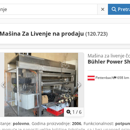
Pretr
Mašina Za Livenje na prodaju
(120.723)
Mašina za livenje č
Bühler
Power Sh
Pettenbach
698 km
1
/
6
Stanje:
polovno
, Godina proizvodnje:
2006
, Funkcionalnost:
potpun
a moguće je nanositi velike količine čokolade, sa i bez unapred pri