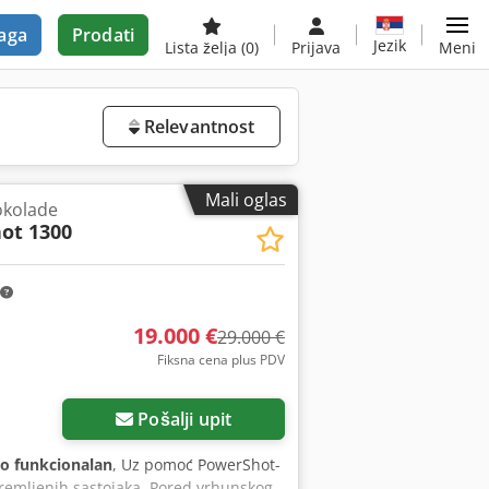
aga
Prodati
Jezik
Lista želja
(0)
Prijava
Meni
Relevantnost
Mali oglas
okolade
ot 1300
19.000 €
29.000 €
Fiksna cena plus PDV
Pošalji upit
o funkcionalan
, Uz pomoć PowerShot-
premljenih sastojaka. Pored vrhunskog