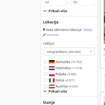
-
Prikaži više
Lokacija
Vaša otkrivena lokacija:
Srbija
(izmeniti)
radijus:
neograničeno
(200.000)
Nemačka
(70.793)
Holandija
(11.018)
Poljska
(9.985)
Italija
(4.927)
Pozicioniranje
Hladni Bife
Kutija
Webac
Austrija
(4.240)
Prikaži više
Stanje