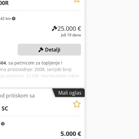
00R
142 km
25.000 €
Još 19 dana
Detalji
504
, sa pećnicom za topljenje i
proizvodnje: 2008, serijski broj:
aga grejanja: 22 kW, manipulator robot
 težina mašine: 1.400 kg,
 dužina: cca 350 cm, širina
Mali oglas
od pritiskom sa
mašinu, jedinica za ubrizgavanje
m
 SC
m
5.000 €