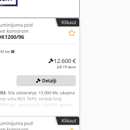
Klikaut
aluminijuma pod
dnom komorom
K1200/96
142 km
12.600 €
Još 19 dana
Detalji
253
, Sila zatvaranja: 13.000 kN, ukupna
e srha REIS TKP3, serijski broj:
REIS V60, serijski broj: 541010, godina
ržavanje temperature STRIKO WESTOFEN
zapremina komore: 970 dm³, prazna
Klikaut
aluminijuma pod
 funkciji. Crodpfszhaydex Afpof
dnom komorom