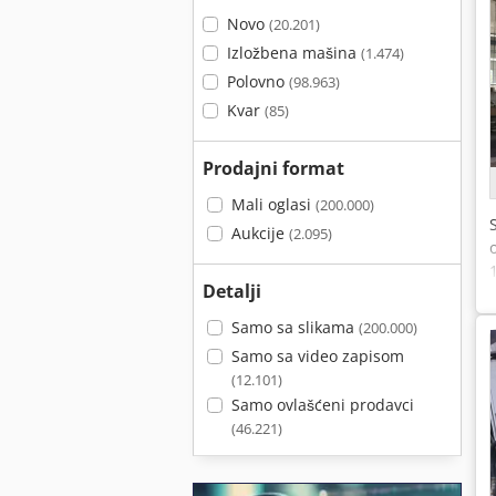
Novo
(20.201)
Izložbena mašina
(1.474)
Polovno
(98.963)
Kvar
(85)
Prodajni format
Mali oglasi
(200.000)
Aukcije
(2.095)
Detalji
Samo sa slikama
(200.000)
Samo sa video zapisom
(12.101)
Samo ovlašćeni prodavci
(46.221)