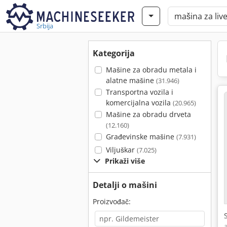
Srbija
Kategorija
Mašine za obradu metala i
alatne mašine
(31.946)
Transportna vozila i
komercijalna vozila
(20.965)
Mašine za obradu drveta
(12.160)
Građevinske mašine
(7.931)
Viljuškar
(7.025)
Prikaži više
Detalji o mašini
Proizvođač: