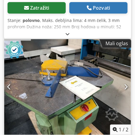
Zatražiti
Pozvati
Stanje:
polovno
, Maks. debljina lima: 4 mm čelik, 3 mm
prohrom Dužina noža: 250 mm Broj hodova u minuti: 52
Težina: cca 900 kg Chedju Hy N Djpfx Ah Uoa Nož naoštren
Graničnik dubine Veoma dobro stanje
Mali oglas
1
/
2