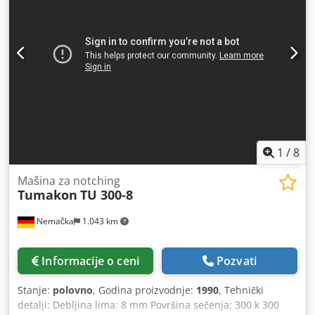
1
/
8
Mašina za notching
Tumakon
TU 300-8
Nemačka
1.043 km
Informacije o ceni
Pozvati
Stanje:
polovno
, Godina proizvodnje:
1990
, Tehnički
detalji: Debljina lima: 8 mm Površina sečenja: 300 k 300