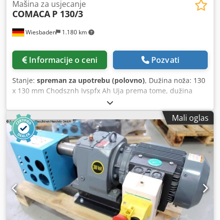
Mašina za usjecanje
COMACA
P 130/3
Wiesbaden
1.180 km
Informacije o ceni
Pozvati
Stanje:
spreman za upotrebu (polovno)
, Dužina noža: 130
x 130 mm Chodsznh Ivspfx Ah Uja prema tome, dužina
reza: 130 mm maksimalna debljina reza pri čvrstoći od
45/70 kg: 3/2 mm ugao reza: 90° broj hodova: 50 /min
Mali oglas
dimenzije stola: 460 x 600 mm potrebni prostor: 650 x 600
x 1250 mm težina, otprilike: 170 kg