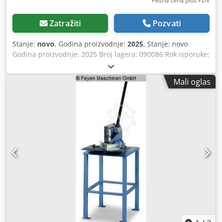
Fiksna cena plus PDV
Zatražiti
Pozvati
Stanje:
novo
, Godina proizvodnje:
2025
, Stanje: novo
Godina proizvodnje: 2025 Broj lagera: 090086 Rok isporuke:
odmah, uz mogućnost prethodne prodaje Zemlja porekla:
Turska Cena: 7.400 € Leasing rata: 142,82 € Na lageru: 1
Mali oglas
Dužina noža: 197 mm Debljina lima (420 N/mm²): 4 mm
Debljina lima (600 N/mm²): 2 mm Broj hodova: 20 1/min
Ugao: 90° Motor: 4 kW Chsdpjwiqmmsfx Ah Uea Dužina:
890 mm Širina: 780 mm Visina: 1.115 mm Težina: 550 kg
Hidraulični pogon Automatsko podešavanje razmaka za
sečenje 2 prihvatna elementa 2 ugaono podešavajuća
graničnika Zaštita od pleksiglasa Nožna pedala Posuda za
otpad Oprema u skladu sa "CE" direktivama Uputstvo za
upotrebu na nemačkom i engleskom jeziku