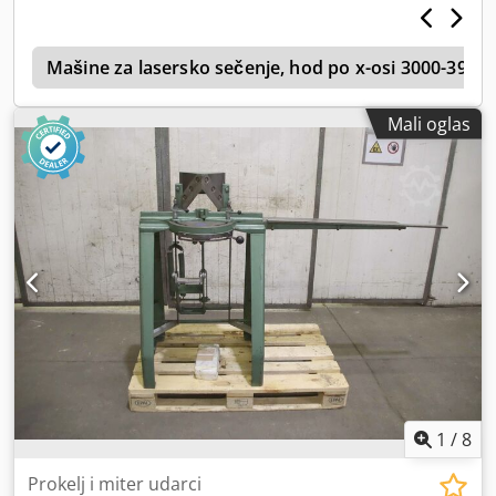
o
Mašine za lasersko sečenje, hod po x-osi 3000-399
Mali oglas
1
/
8
Prokelj i miter udarci