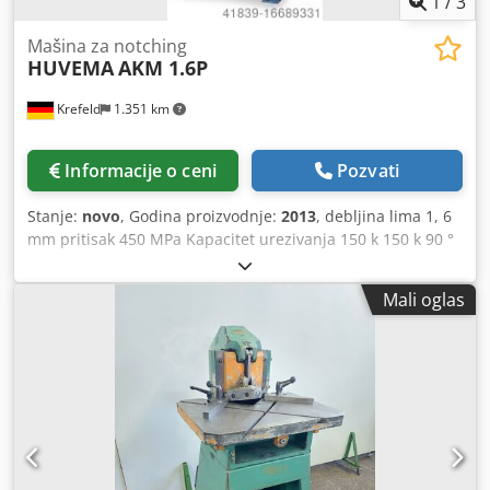
1
/
3
Mašina za notching
HUVEMA
AKM 1.6P
Krefeld
1.351 km
Informacije o ceni
Pozvati
Stanje:
novo
, Godina proizvodnje:
2013
, debljina lima 1, 6
mm pritisak 450 MPa Kapacitet urezivanja 150 k 150 k 90 °
Površina stola 650 k 500 mm Visina baze 875 mm Ugao
sečenja - gornja oštrica 4 ° Težina mašine cca. 0.075 t ručni
Mali oglas
Ugaono Ugaono mašina sa bazom, Debljine lima: - Čelik
450MPa do 1,6 mm, - aluminijum do 2,25 mm, - Plastika do
3,0 mm, Demonstracioni uređaj Codpfst Smgxex Ah Ueha