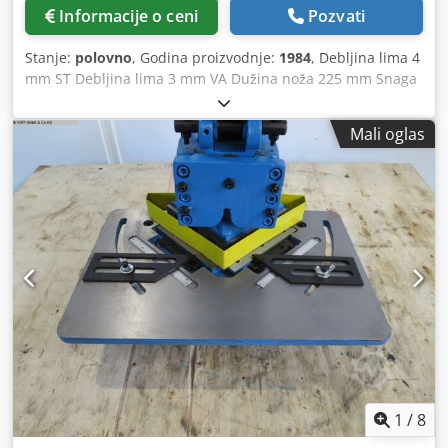
Informacije o ceni
Pozvati
Stanje:
polovno
, Godina proizvodnje:
1984
, Debljina lima 4
mm ST Debljina lima 3 mm VA Dužina noža 225 mm Snaga
motora 3,5 kW Težina mašine cca 650 kg Dimenzije cca
1250 x 900 x 1100 mm Oprema: - 2x graničnik za sečenje
Mali oglas
pod uglom Chodoxqhp Eepfx Ah Uoa - Fiksni ugao 90° -
Nožna pedala
1
/
8