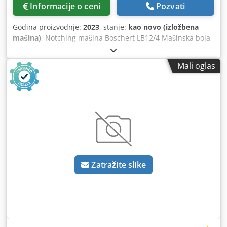
Informacije o ceni
Pozvati
Godina proizvodnje:
2023
, stanje:
kao novo (izložbena
mašina)
, Notching mašina Boschert LB12/4 Mašinska boja
plava Ral 5017 Ugao sečenja 90 Kapacitet sečenja 4 mm
St42 3 mm nerđajućeg čelika Povezano opterećenje 4kW
Mali oglas
Težina 760 kg Mašina opremljena sa 2 stanice pokretnom
zaustavnom šipkom stop bar 300 mm unutrašnje
zaustavljanje sečenja traka do 225 mm pleksi zaštita
Codpfxsfgq Uio Ah Ujha CE i garancija nove mašine
Zatražite slike