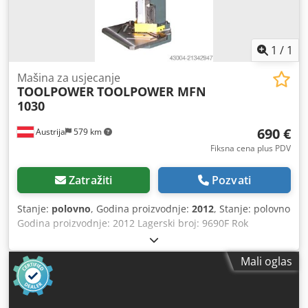
1
/
1
Mašina za usjecanje
TOOLPOWER
TOOLPOWER MFN
1030
690 €
Austrija
579 km
Fiksna cena plus PDV
Zatražiti
Pozvati
Stanje:
polovno
, Godina proizvodnje:
2012
, Stanje: polovno
Godina proizvodnje: 2012 Lagerski broj: 9690F Rok
isporuke: odmah, moguća međuprodaja Zemlja porekla:
Kina Chjdpfx Aeynm Ddjh Usa Cena: 690 € Na lageru: 1
Mali oglas
kom Dužina noža: 100 mm Debljina lima (420 N/mm²): 3
mm Ugao: 90° Težina: 90 kg Obostrano podesivi graničnici
Zaštita za prste