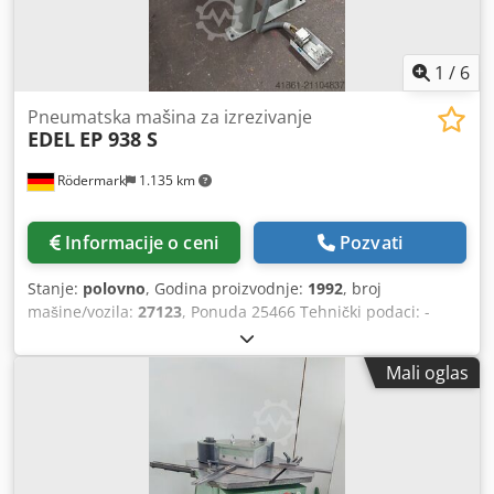
1
/
6
Pneumatska mašina za izrezivanje
EDEL
EP 938 S
Rödermark
1.135 km
Informacije o ceni
Pozvati
Stanje:
polovno
, Godina proizvodnje:
1992
, broj
mašine/vozila:
27123
, Ponuda 25466 Tehnički podaci: -
Dužina reza do 125 mm Codsyfchgepfx Ah Uoha - Debljina
reza - pri čvrstoći 400N/mm²: 4 mm - pri čvrstoći
Mali oglas
700N/mm²: 2,5 mm - aluminijum, plastika: 6 mm - Ugao
sečenja: 90° - Graničnici dubine - Nožni prekidač -
Potreban prostor cca: Š 700 x V 1400 x D 800 mm - Težina
cca: 150 kg