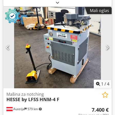
mm Veličina stola: 1100 k 900 mm Napon: 380V / Hz Težina
mašine cca.: 1,7 t Dimenzije mašine cca. DkŠkV: 1,3 k 1,2 k
Mali oglas
1,5 m Za urezivanje 90 ° limenih segmenata, radi
hidraulički. Na stolu su 2k ravnala 300mm 90° offset. T-slot
prema DIN 680: a = 12mm, h = 21mm, v = 22mm, c = 14mm
sa dužinom = 1k 330mm i 2k 700mm Rad preko kontrolne
table i nožnog prekidača. Cedpfx Ahju Ictbe Uoha *
1
/
4
Mašina za notching
HESSE by LFSS
HNM-4 F
7.400 €
Austrija
579 km