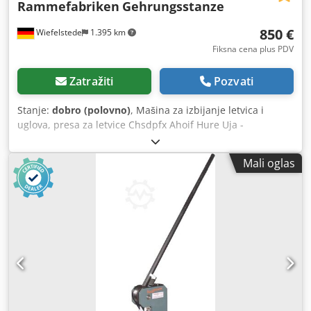
Rammefabriken
Gehrungsstanze
850 €
Wiefelstede
1.395 km
Fiksna cena plus PDV
Zatražiti
Pozvati
Stanje:
dobro (polovno)
, Mašina za izbijanje letvica i
uglova, presa za letvice Chsdpfx Ahoif Hure Uja -
Proizvođač: Rammefabriken, mehanička presa za uglove -
Srednje rastojanje: 100 mm - Dubina podešavanja: 65 mm
Mali oglas
- Dimenzije: 1700/600/H1080 mm - Težina: 118 kg