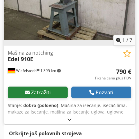
1
/
7
Mašina za notching
Edel
910E
790 €
Wiefelstede
1.395 km
Fiksna cena plus PDV
Zatražiti
Pozvati
Stanje:
dobro (polovno)
, Mašina za isecanje, isecač lima,
makaze za isecanje, mašina za isecanje uglova, uglovne
makaze -maksimalna debljina sečenja: cca 2 mm -dužina
noža: 102 mm Chedpfx Asdf U S Aoh Uea -dimenzije:
620/590/H1790 mm -težina: 150 kg
Otkrijte još polovnih strojeva