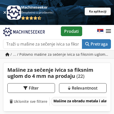
Machineseeker
Ka aplikaciji
Besplatno u prodavnici
Prodati
Pretraga
/ ... / Polovno mašine za sečenje ivica sa fiksnim uglom do
Mašine za sečenje ivica sa fiksnim
uglom do 4 mm na prodaju
(22)
Filter
Relevantnost
Mašine za obradu metala i alatne
Uklonite sve filtere