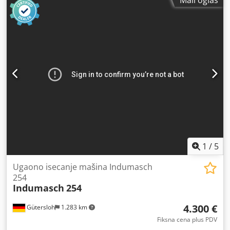
aluminijum do 5 mm - Broj hodova do cca 55/min -
Dimenzije stola: š 800 x d 800 mm - Radna visina cca 940
mm - Graničnici kontinuirano podesivi po dužini i uglu -
Pogon: 400 V / 4 kW - Punjenje uljem: 50 l Cjdpfx Ahoxqzirs
Uoha - Električna nožna pedala - Potrebna površina cca š
1300 x v 1250 x d 1300 mm - Težina cca 800 kg - Pokretno
postolje
1
/
5
Ugaono isecanje mašina Indumasch
254
Indumasch
254
4.300 €
Gütersloh
1.283 km
Fiksna cena plus PDV