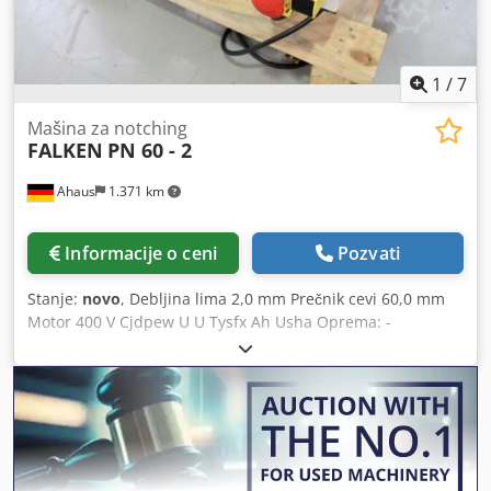
1
/
7
Mašina za notching
FALKEN
PN 60 - 2
Ahaus
1.371 km
Informacije o ceni
Pozvati
Stanje:
novo
, Debljina lima 2,0 mm Prečnik cevi 60,0 mm
Motor 400 V Cjdpew U U Tysfx Ah Usha Oprema: -
motorizovana mašina za izrezivanje rupa na cevima - za
cevi 12 - 16 - 22 - 27 - 33 - 42 - 48 i 60 mm - debljina zida
2,0 mm