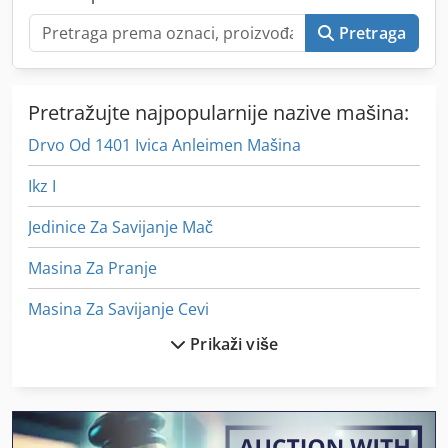
Pretraga
Pretražujte najpopularnije nazive mašina:
Drvo Od 1401 Ivica Anleimen Mašina
Ikz I
Jedinice Za Savijanje Mač
Masina Za Pranje
Masina Za Savijanje Cevi
Prikaži više
Masine Za Kucanje
Mašina Za Graviranje Drva
Mašina Za Hranu