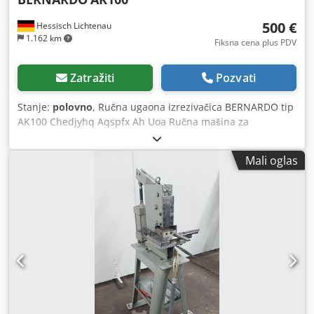
500 €
Hessisch Lichtenau
1.162 km
Fiksna cena plus PDV
Zatražiti
Pozvati
Stanje:
polovno
, Ručna ugaona izrezivačica BERNARDO tip
AK100 Chedjyhq Aqspfx Ah Uoa Ručna mašina za
izrezivanje Fabr. broj: A17010320 Godina proizvodnje: 2017
Dužina noža: 100 mm Debljina materijala pri 40 kg/mm²:
Mali oglas
max. 3 mm Ugao izrezivanja: 90° Hod: 28 mm Površina
stola: 380 x 280 mm - podesivi graničnici - Dužina poluge:
650 mm, nedostaje šrafno produženje od 500 mm
Dimenzije (D x Š x V): 380 x 380 x 1000 mm (sa polugom 650
mm) Sopstvena težina: 90 kg Dobar stanje