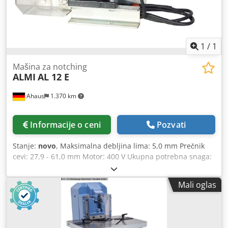
1
/
1
Mašina za notching
ALMI
AL 12 E
Ahaus
1.370 km
Informacije o ceni
Pozvati
Stanje:
novo
, Maksimalna debljina lima: 5,0 mm Prečnik
cevi: 27,9 - 61,0 mm Motor: 400 V Ukupna potrebna snaga:
2,2 kW Težina mašine: cca 87,0 kg Električna mašina za
sečenje cevi AL1-2E pokreće se pritiskom na taster, pri
Mali oglas
čemu je sekač cevi stalno u pogonu. Omogućava
kontinuiranu obradu novih komada bez potrebe za stalnim
ponovnim uključivanjem mašine. Codpoxaardefx Ah Ueha
Sa električnom mašinom za sečenje cevi AL1-2E možete