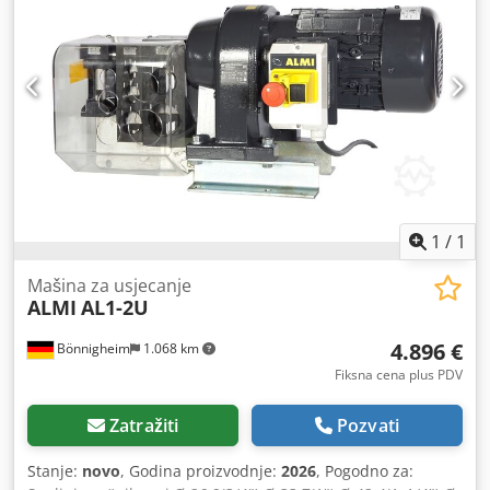
mm - Nožna pedala - Potreban pritisak vazduha: 6 – 8 bar -
Potreban prostor: cca Š 600 x V 1250 x D 850 mm - Težina
cca: 180 kg
1
/
1
Mašina za usjecanje
ALMI
AL1-2U
4.896 €
Bönnigheim
1.068 km
Fiksna cena plus PDV
Zatražiti
Pozvati
Stanje:
novo
, Godina proizvodnje:
2026
, Pogodno za: