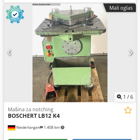
Dužina noža: 130 x 130 mm Radni sto: 640 x 460 mm
Mali oglas
Radna visina: 900 mm Pogonska snaga: pneumatska
Težina: 200 kg Dimenzije (D-Š-V): 600 x 670 x 1270 mm
Karakteristike: - Izrezivanje sa rezom bez srha, bez
deformacije ivica - Kućište mašine od visokokvalitetnog
sivog liva, postolje od čeličnog lima - Noževi od površinski
kaljenog alatnog čelika - Rad sa malim naporom
zahvaljujući pneumatskom pogonu - Upravljanje putem
nožne pedale, omogućava obe ruke slobodne za radni
komad - Veliki radni sto sa ugraviranim skalama - T-
utorima za precizno vođenje zakretnih graničnika - Zaštitni
poklopac ispred sečiva za visoku bezbednost Obim
isporuke: - 1 set noževa za sečenje - 2 zakretna graničnika
za materijal - Zaštitni poklopac od pleksiglasa - Nožna
pedala Chjdpfexcuxksx Ah Uea - Postolje
1
/
6
Mašina za notching
BOSCHERT
LB12 K4
Niederlangen
1.408 km