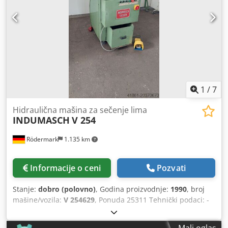
1
/
7
Hidraulična mašina za sečenje lima
INDUMASCH
V 254
Rödermark
1.135 km
Informacije o ceni
Pozvati
Stanje:
dobro (polovno)
, Godina proizvodnje:
1990
, broj
mašine/vozila:
V 254629
, Ponuda 25311 Tehnički podaci: -
Dužina sečenja: 250 mm - Ugao sečenja: 90° - Debljina
sečenja - običan čelik do 4 mm - prohrom do 3 mm -
Mali oglas