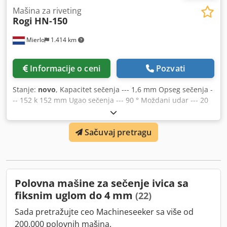
Mašina za riveting
Rogi
HN-150
Mierlo
1.414 km
Informacije o ceni
Pozvati
Stanje:
novo
, Kapacitet sečenja --- 1,6 mm Opseg sečenja -
-- 152 k 152 mm Ugao sečenja --- 90 ° Moždani udar --- 20
mm Radni sto --- 450 k 300 mm Chodpjwmgltjfx Ah Usa
Veličina pakovanja --- 550 k 500 k 550 mm težina --- 95 kg
Sačuvaj pretragu
Polovna mašine za sečenje ivica sa
fiksnim uglom do 4 mm
(22)
Sada pretražujte ceo Machineseeker sa više od
200.000 polovnih mašina.