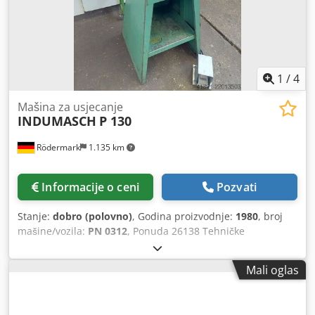
1
/
4
Mašina za usjecanje
INDUMASCH
P 130
Rödermark
1.135 km
Informacije o ceni
Pozvati
Stanje:
dobro (polovno)
, Godina proizvodnje:
1980
, broj
mašine/vozila:
PN 0312
, Ponuda 26138 Tehničke
karakteristike: - Glava za sečenje pod uglom od 90°,
pneumatski upravljana - Debljina sečenja – običan čelik do
Mali oglas
2 mm – prohrom (nerđajući čelik) do 1,5 mm – aluminijum
do 3 mm Csdsy U Hv Uopfx Ah Ujha - Dužina noža: 130 mm
- Dimenzije stola (Š x D): 600 x 380 mm - Radna visina: 940