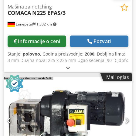
Mašina za notching
COMACA
N225 EPAS/3
Ennepetal
1.302 km
Informacije o ceni
Pozvati
Stanje:
polovno
, Godina proizvodnje:
2000
, Debljina lima:
3 mm Dužina noža: 225 x 225 mm Ugao sečenja: 90° Cjdpfx
Ahexyacpe Usha Izbačaj: 110 mm Broj hodova u minuti: 45
Ukupna potrebna snaga: 2,5 kW Težina mašine približno:
Mali oglas
0,9 t Potreban prostor približno: 1 x 1 x 1,2 m