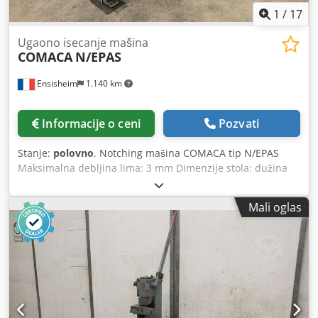
1
/
17
Ugaono isecanje mašina
COMACA
N/EPAS
Ensisheim
1.140 km
Informacije o ceni
Pozvati
Stanje:
polovno
, Notching mašina COMACA tip N/EPAS
Maksimalna debljina lima: 3 mm Dimenzije stola: dužina
1050 mm x dubina 700 mm Dimenzije bočnih stolova: 900 x
470 mm Dubina vrata: 110 mm Orijentacioni graničnik
Mali oglas
Codpszku D Njfx Ah Ujha Dužina noža: 225 x 225 mm
Napon: 380 V Ukupna dužina sa bočnim stolovima: 2900
mm Dužina: 1200 mm (sa uvučenim bočnim stolovima)
Dubina: 800 mm Ukupna visina: 1100 mm Težina: cca 1 t