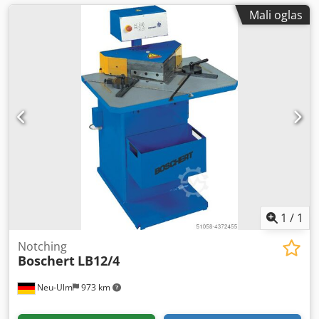
Mali oglas
1
/
1
Notching
Boschert
LB12/4
Neu-Ulm
973 km