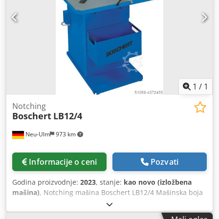
1
/
1
Notching
Boschert
LB12/4
Neu-Ulm
973 km
Informacije o ceni
Pozvati
Godina proizvodnje:
2023
, stanje:
kao novo (izložbena
mašina)
, Notching mašina Boschert LB12/4 Mašinska boja
plava Ral 5017 Ugao sečenja 90 Kapacitet sečenja 4 mm
St42 Crsdpfxjfgq Uio Agyjf 3 mm nerđajućeg čelika