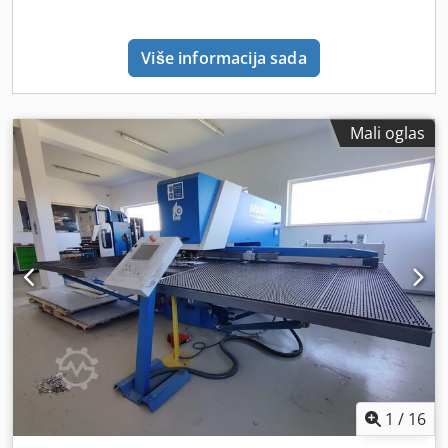
sa radioničkim kolima proizvođača KS Tools, 7 fioka,
sadržaj: razni ručni alati. Crsdpfozkah Tjx Agysf +++
Više informacija sada
PAŽNJA: Mašina je deo online aukcije! +++
Mali oglas
1
/
16