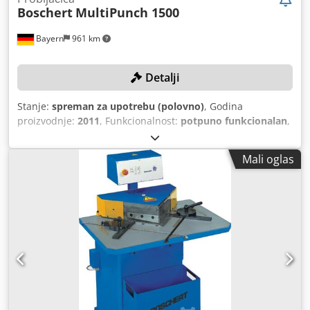
Boschert
MultiPunch 1500
Bayern
961 km
Detalji
Stanje:
spreman za upotrebu (polovno)
, Godina
proizvodnje:
2011
, Funkcionalnost:
potpuno funkcionalan
,
radna širina:
1.500 mm
, sila probijanja:
28 t
, maksimalna
težina obratka:
200 kg
, debljina lima (maks.):
4 mm
, radna
Mali oglas
dužina:
3.000 mm
, TEHNIČKE KARAKTERISTIKE Maksimalna
sila presovanja: 280 kN Radna površina: 1.500 x 3.000 mm
Maksimalna debljina lima: 4 mm Maksimalna težina
radnog komada: 200 kg Codpfszliviex Agyorf DETALJI O
MAŠINI Težina mašine: 15.800 kg