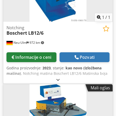
1
/
1
Notching
Boschert
LB12/6
Neu-Ulm
972 km
Informacije o ceni
Pozvati
Godina proizvodnje:
2023
, stanje:
kao novo (izložbena
mašina)
, Notching mašina Boschert LB12/6 Mašinska boja
plava Ral 5017 Ugao sečenja 90 Cedpfob Raddjx Agyorf
Kapacitet rezanja 6 mm St42 4 mm nerđajućeg čelika
Mali oglas
Povezano opterećenje 4kW Težina 800 kg Mašina
opremljena 2 stanice sa pokretnom zaustavnom šipkom
300 mm unutrašnje zaustavljanje sečenja traka do 225 mm
2 pokretna držanja pleksi zaštita CE i garancija nove
mašine