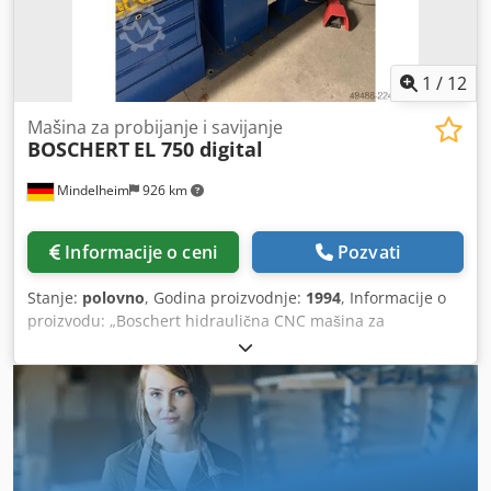
veoma dobro Kategorija ID: 1466 Tip ID: 1717 Tip mašine:
abkant presa Ako imate dodatna pitanja ili su vam
potrebne dodatne informacije, molimo pošaljite nam
poruku ili nas pozovite.
1
/
12
Mašina za probijanje i savijanje
BOSCHERT
EL 750 digital
Mindelheim
926 km
Informacije o ceni
Pozvati
Stanje:
polovno
, Godina proizvodnje:
1994
, Informacije o
proizvodu: „Boschert hidraulična CNC mašina za
probijanje“ Tip / Model: Boschert EL 750 digital Stanje:
korišćeno Godina proizvodnje: 1994 Tehnički podaci Radna
površina i dimenzije Domet (Y-osa): 750 mm Raspon
kretanja (X-osa): 1500 mm Maks. veličina lima (bez
ponovnog podešavanja): 720 x 1700 mm Podaci o snazi i
kapacitetu Maks. hidraulična sila probijanja: standardno
280 kN Maks. debljina lima*: do 12,7 mm Maks. prečnik