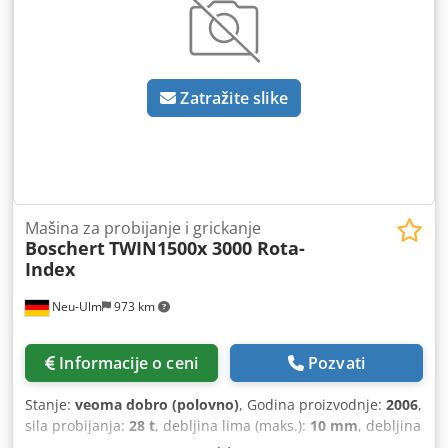
Zatražite slike
Mašina za probijanje i grickanje
Boschert
TWIN1500x 3000 Rota-
Index
Neu-Ulm
973 km
Informacije o ceni
Pozvati
Stanje:
veoma dobro (polovno)
, Godina proizvodnje:
2006
,
sila probijanja:
28 t
, debljina lima (maks.):
10 mm
, debljina
lima čelika (maks.):
6 mm
, prečnik bušenja:
105 mm
,