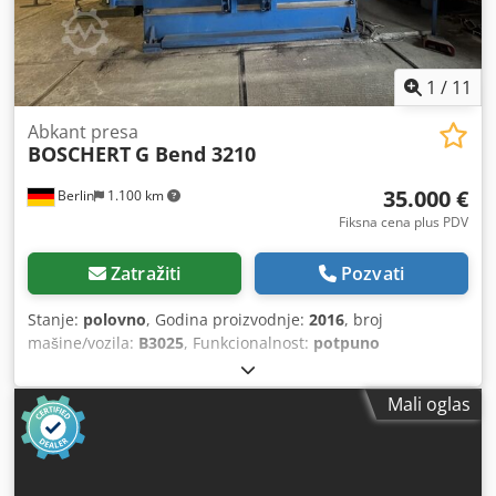
1
/
11
Abkant presa
BOSCHERT
G Bend 3210
35.000 €
Berlin
1.100 km
Fiksna cena plus PDV
Zatražiti
Pozvati
Stanje:
polovno
, Godina proizvodnje:
2016
, broj
mašine/vozila:
B3025
, Funkcionalnost:
potpuno
funkcionalan
, radni sati:
1.004 h
, ulazni napon:
400 V
,
ulazna struja:
50 A
, Oprema:
CE oznaka
, Boschert G-Bend
Mali oglas
3210 CNC abkant presa Proizvođač: Boschert Model: G-
Bend 3210 Godina proizvodnje: 2016 Radni sati: oko 1.000
sati Na prodaju je veoma dobro održavana Boschert G-
Bend 3210 CNC abkant presa, proizvedena 2016. godine,