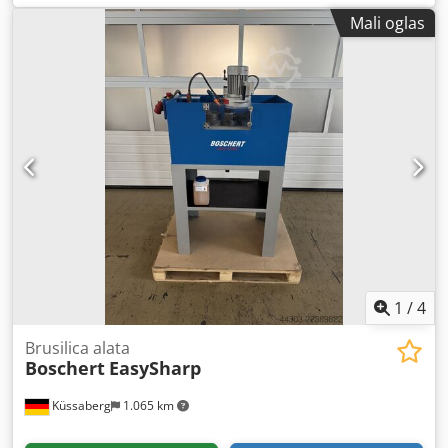
tona. Opremljena je nosačem alata Trumpf, što omogućava
Mali oglas
ugradnju matrica do veličine III (prečnik kruga 105 mm).
Mogući su rad sa stalnim hodom, pojedinačnim hodom i
probnim radom. Pored standardne pedale, hod udarca se
može aktivirati i dvostrukom ručnom kontrolom, što je
posebno korisno kod obradaka kod kojih zaštitni pleksiglas
mora ostati na vrhu (npr. L-profil), čime se omogućava rad
pomoću dvostruke ručne kontrole. Integrisane fioke su
idealne za skladištenje alata za probijanje i dodatne
opreme. Jednostavno rukovanje i brza zamena alata čine
ovu mašinu dostupnom svima.
1
/
4
Brusilica alata
Boschert
EasySharp
Küssaberg
1.065 km