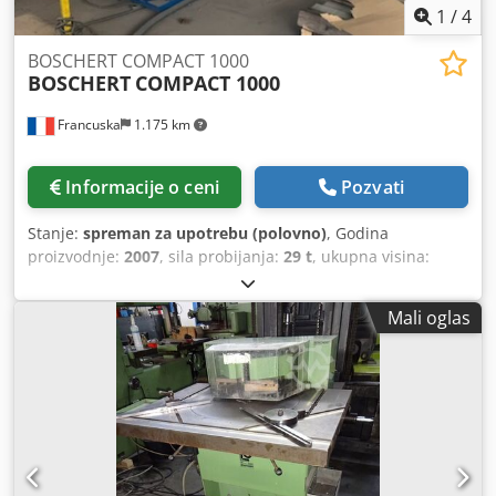
1
/
4
BOSCHERT COMPACT 1000
BOSCHERT
COMPACT 1000
Francuska
1.175 km
Informacije o ceni
Pozvati
Stanje:
spreman za upotrebu (polovno)
, Godina
proizvodnje:
2007
, sila probijanja:
29 t
, ukupna visina:
2.020 mm
, ukupna širina:
3.210 mm
, debljina lima (maks.):
4 mm
, ukupna težina:
9.300 kg
, maksimalna dužina
Mali oglas
proizvoda:
4.900 mm
, CNC mašina za probijanje,
proizvodnja 2007. godine. Ova BOSCHERT Compact 1000
ima radnu površinu od 1.000 × 2.000 mm i maksimalnu
probijajuću silu od 280 kN. Namenjena je za obradu
komada sa težinom do 150 kg i može probijati rupe
prečnika 105 mm. Ako tražite visokokvalitetne mogućnosti
za probijanje limova, razmotrite BOSCHERT Compact 1000
koju nudimo na prodaju. Kontaktirajte nas za dodatne