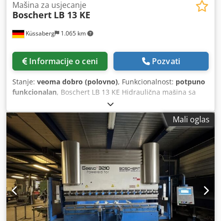
Mašina za usjecanje
Boschert
LB 13 KE
Küssaberg
1.065 km
Informacije o ceni
Pozvati
Stanje:
veoma dobro (polovno)
, Funkcionalnost:
potpuno
funkcionalan
, Boschert LB 13 KE Hidraulična mašina sa
dve radne stanice za iseanje i urezivanje. LB 13 KE je
mašina koja se razlikuje od osnovnog modela po tome što
Mali oglas
ima drugu radnu stanicu. Radna stanica 1: Iseanje pod
fiksnim uglom od 90°, dužina reza 225 mm x 225 mm,
debljina 6 mm (čelik St 40), 4 mm (nerđajući čelik). Radna
stanica 2: Urezivanje na dubinu od 100 mm, širina 25 mm
(mogućnost podešavanja širine), debljina 4 mm (čelik St
40), 3 mm (nerđajući čelik). LB 13 KE je u veoma dobrom
stanju i potpuno funkcionalna. Dužina: 1350 mm Širina:
1100 mm Cjdpfx Ajznlavogyorf Visina: 1400 mm Visina
stola: 900 mm Težina: 1100 kg