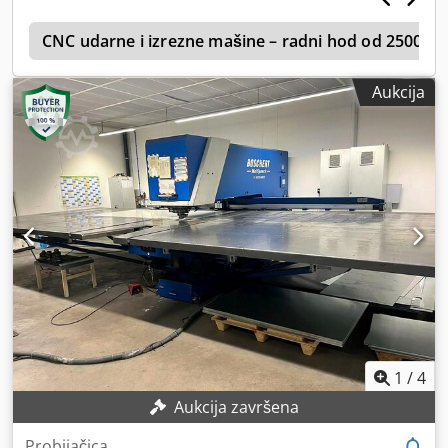
a
CNC udarne i izrezne mašine – radni hod od 2500 
Aukcija
1
/
4
Aukcija završena
Probijačica