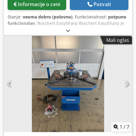
Informacije o ceni
Pozvati
Stanje:
veoma dobro (polovno)
, Funkcionalnost:
potpuno
funkcionalan
, Boschert EasySharp Boschert EasySharp je
ekonomično rešenje za profesionalno ponovno brušenje
alata za probijanje. Posebno je dizajnirana za potrebe
Mali oglas
moderne obrade limova i omogućava precizno oštrenje
matričnih alata i kalupa različitih sistema. EasySharp je
opremljena za brušenje Trumpf alata, ali na zahtev i uz
doplatu mogu se isporučiti i nastavci za Amada alate.
Optičko i tehničko stanje EasySharp-a je veoma dobro, a
uređaj je generalno servisiran ove godine. Prečnik brusne
ploče 175 mm Crodpfx Ageznlb Tjyof Vertikalno
podešavanje 150 mm Inkrementi podešavanja 0,02 mm
Radna površina 400 mm x 150 mm Radna visina 1100 mm
Dimenzije sa postoljem: 800 x 520 x 1300 mm Težina 160
kg
1
/
7