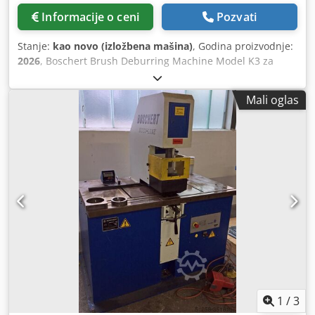
Informacije o ceni
Pozvati
Stanje:
kao novo (izložbena mašina)
, Godina proizvodnje:
2026
, Boschert Brush Deburring Machine Model K3 za
deburing ravne limske ivice i na lateralnom agregatoru
Pogodan za isečke i note do 70 mm dubine i Outer radii na
Mali oglas
limu. 3 motora od po 1,5 kW Prečnik poprsja : 300 mm
Materijal: Žičane četkice VA/čelik Raspon materijala:
debljina 0,8-8mm Dimenzije: Širina: 1400 mm Visina: 580
mm Crsdotr Aviepfx Agyef Dubina: 670 mm Osnova: visoka
800 mm (radna visina 920 mm) Podrška za tabelu:
200x1400 mm Uređaj za držanje kao vodič za lim Ivica lima
je deburovana odozgo i odozdo u isto vreme kada prolazi.
U slučaju veoma jakog bura, motori se mogu sinhronizovati
tako da oba uklone jak burek odozgo. Jedinica treće (bočne
strane) je za deburiranje spoljnih kontura i posebno se
prebacuje. Podrška za veći bočni sto služi kao polica
1
/
3