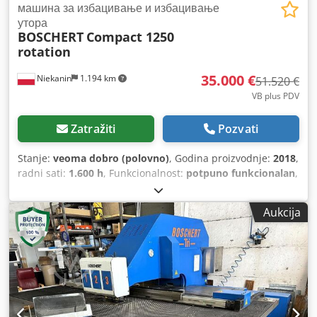
машина за избацивање и избацивање
утора
BOSCHERT
Compact 1250
rotation
35.000 €
Niekanin
1.194 km
51.520 €
VB plus PDV
Zatražiti
Pozvati
Stanje:
veoma dobro (polovno)
, Godina proizvodnje:
2018
,
radni sati:
1.600 h
, Funkcionalnost:
potpuno funkcionalan
,
broj mašine/vozila:
441
, sila probijanja:
28 t
, ukupna
visina:
2.020 mm
, ukupna širina:
4.118 mm
, ukupna
Aukcija
dužina:
4.042 mm
, debljina lima (maks.):
6 mm
, vrsta
ulazne struje:
trofazni
, udaljenost pomeranja ose X:
2.000
mm
, Y osa hod:
1.250 mm
, prečnik bušenja:
105 mm
,
maksimalna težina obratka:
200 kg
, ukupna težina:
8.400
kg
, širina stola:
1.250 mm
, dužina stola:
2.000 mm
, ulazna
struja:
35 A
, ulazna frekvencija:
50 Hz
, snaga servo motora:
3.700 W
, brzina pomaka po X-osi:
120 m/min
, brzina