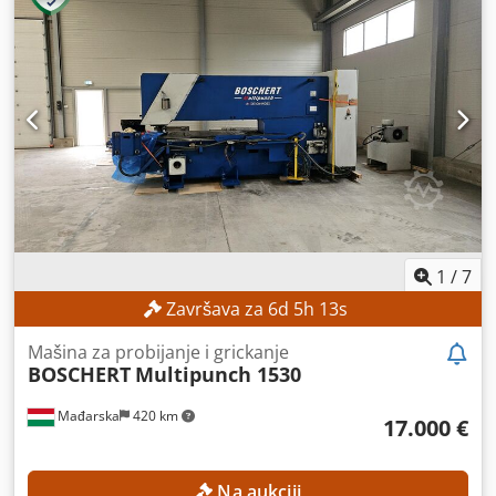
1
/
7
Završava za
6
d
5
h
11
s
Mašina za probijanje i grickanje
BOSCHERT
Multipunch 1530
Mađarska
420 km
17.000 €
Na aukciji