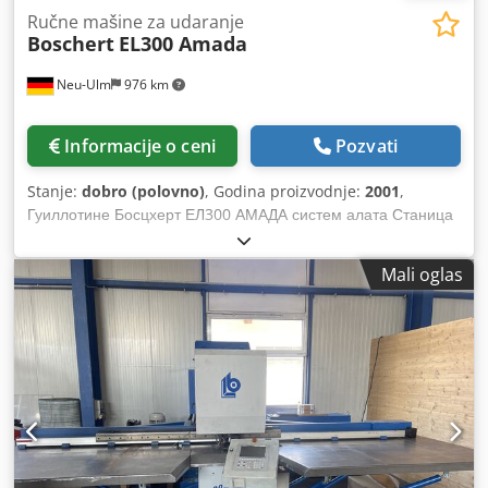
Ručne mašine za udaranje
Boschert
EL300 Amada
Neu-Ulm
976 km
Informacije o ceni
Pozvati
Stanje:
dobro (polovno)
, Godina proizvodnje:
2001
,
Гуиллотине Босцхерт ЕЛ300 АМАДА систем алата Станица
алата Д пречник 88,9 мм Нови адаптер А / Б / Ц станица
Снага пробијања: 280 кН (28 тона) Рука за пробијање
Mali oglas
РАДИУС 350 мм Бочно заустављање 500 мм десно / лево
Мерач дубине са дигиталним екраном Напади странице ,
Тежина 2300 кг Cjdpodnny Rofx Agyerf