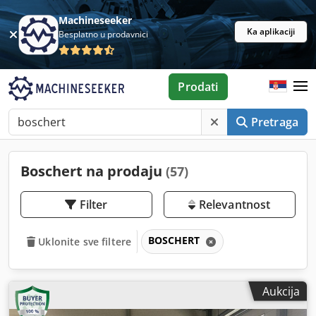
Machineseeker
Ka aplikaciji
Besplatno u prodavnici
Prodati
Pretraga
Boschert na prodaju
(57)
Filter
Relevantnost
BOSCHERT
Uklonite sve filtere
Aukcija