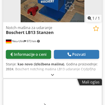
1
/
1
Notch mašina za udaranje
Boschert
LB13 Stanzen
Neu-Ulm
973 km
Informacije o ceni
Pozvati
Stanje:
kao novo (izložbena mašina)
, Godina proizvodnje:
2024
, Boschert notching mašina LB13 udaranje Crjdpfjhp
N Ryjx Agyjf Type LB13 Punching/Trumpf Kapacitet sečenja
6 mm St40/ 4 mm V2A Isecite unutrašnju stanicu da se
Mali oglas
skinete. Stanica 2 udaranje sa Trumpf sistemom alata
Prečnik udaranja max 76 mm Projekcija 150 mm Punching
force approx. 15 tona sa aktivnim sistemom strugača
Demonstraciona mašina Godina građevinarstva 2022