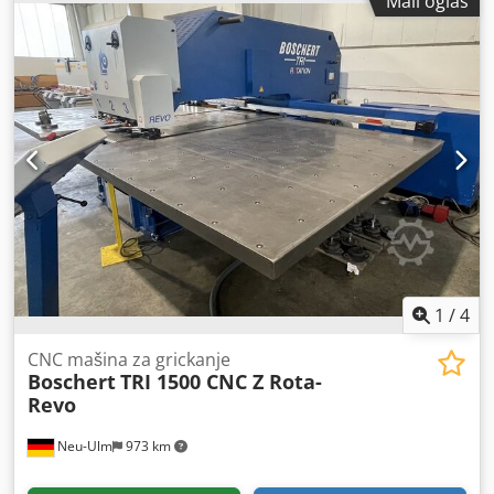
Mali oglas
Povezano opterećenje 4kW Težina 760 kg Mašina
opremljena sa 2 stanice pokretnom zaustavnom šipkom
stop bar 300 mm unutrašnje zaustavljanje sečenja traka do
225 mm pleksi zaštita CE i garancija nove mašine
1
/
4
CNC mašina za grickanje
Boschert
TRI 1500 CNC Z Rota-
Revo
Neu-Ulm
973 km