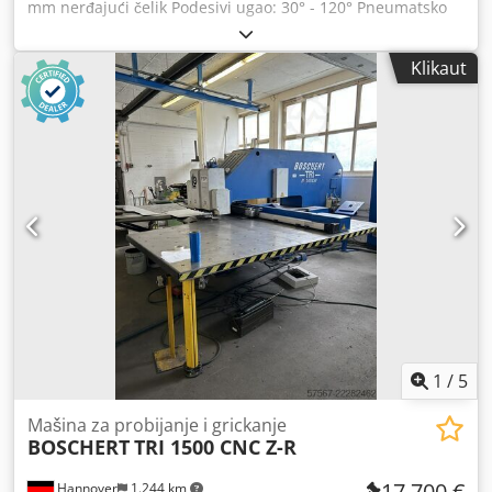
mm nerđajući čelik Podesivi ugao: 30° - 120° Pneumatsko
podešavanje ugla Codpszl Du Hsfx Agyorf Aktiviranje
hodanja pomoću nožne sklopke Jednostruki ili dvostruki
Klikaut
hod, podešava se pomoću selektora Težina: približno 1000
kg
1
/
5
Mašina za probijanje i grickanje
BOSCHERT
TRI 1500 CNC Z-R
17.700 €
Hannover
1.244 km