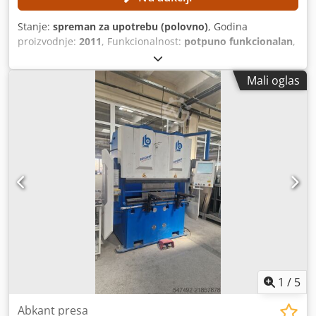
Stanje:
spreman za upotrebu (polovno)
, Godina
proizvodnje:
2011
, Funkcionalnost:
potpuno funkcionalan
,
sila probijanja:
28 t
, maksimalna težina obratka:
200 kg
,
radna širina:
3.080 mm
, radna dužina:
1.560 mm
, Sledeći
Mali oglas
delovi mašine su zamenjeni: Crjdjzl Sraepfx Agysf Festo-
pneumatski sistem Potpuno novo Labod-sistem za
upravljanje Zamenjeni ležajevi Y-ose TEHNIČKE
KARAKTERISTIKE Radna površina: 1.560 × 3.080 mm Dužina
lima, uz mogućnost ponovnog pozicioniranja: maks. 9.999
mm Hidraulička sila probijanja: maks. 280 kN Težina
radnog komada: maks. 200 kg Brzina pozicioniranja X-ose:
maks. 60 m/min Brzina pozicioniranja Y-ose: maks. 60
m/min Istovremena brzina pozicioniranja X- i Y-ose: maks.
85 m/min Broj hodova sa standardnom hidraulikom: maks.
250 hodova/min Broj hodova sa brzom hidraulikom: maks.
800 hodova/min Napomena: Mašina je već rastavljena.
1
/
5
Abkant presa