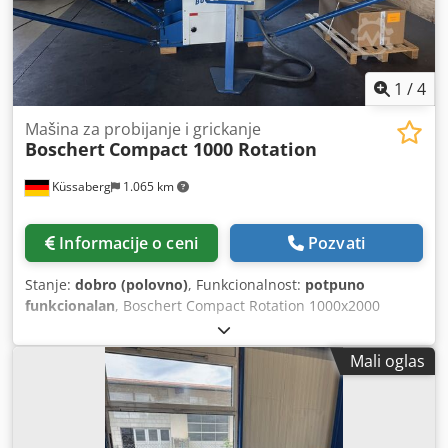
1
/
4
Mašina za probijanje i grickanje
Boschert
Compact 1000 Rotation
Küssaberg
1.065 km
Informacije o ceni
Pozvati
Stanje:
dobro (polovno)
, Funkcionalnost:
potpuno
funkcionalan
, Boschert Compact Rotation 1000x2000
Opremljen Trumpf-ovim sistemom alata, takođe poseduje
Boschert Rotation, što omogućava kontinuirano rotiranje
Mali oglas
alata za probijanje za 360°, do veličine alata III. Snaga
probijanja 28 t. Sistem za prskanje Cjdeznu T Eopfx Agyjrf
Uređaj za usisavanje otpadaka probijanja