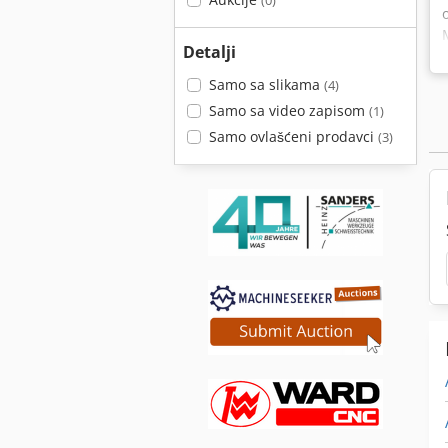
(0)
Detalji
Samo sa slikama
(4)
Samo sa video zapisom
(1)
Samo ovlašćeni prodavci
(3)