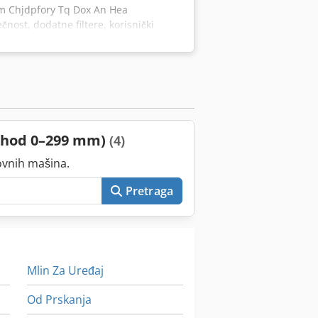
mm Chjdpfory Tq Dox An Hea
nost, dodatne filtere, korisnički
153 DE - 44143 Dortmund - Wambel
 (hod 0–299 mm)
(4)
ovnih mašina.
Pretraga
Mlin Za Uređaj
Od Prskanja