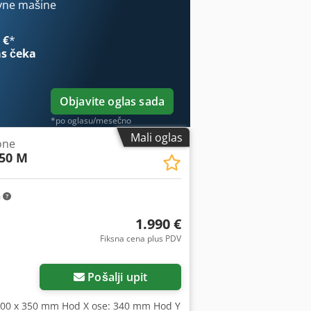
cije: • Sto je opremljen T-utorima •
vne mašine
 24 pozicije Csdpfx Aex D Hr Sjn Hjha •
alna težina radnog komada: 700 kg •
 €
*
00 x 2500 mm
s čeka
Objavite oglas sada
*po oglasu/mesečno
Mali oglas
one
 50 M
m
1.990 €
Fiksna cena plus PDV
Pošalji upit
: 600 x 350 mm Hod X ose: 340 mm Hod Y