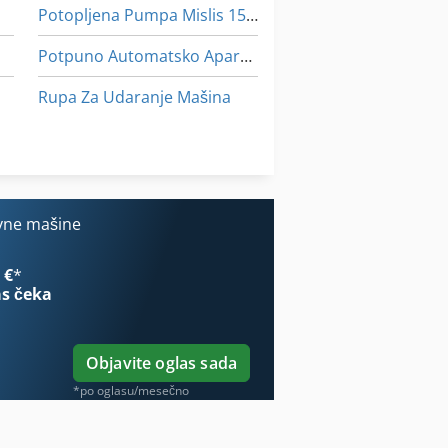
Potopljena Pumpa Mislis 15 Kw 50 L S
Potpuno Automatsko Aparat Za Kafu
Rupa Za Udaranje Mašina
Univerzalna Mašina Za Pro-
Univerzalna Mašina Za Udaranje
vne mašine
 €
*
s čeka
Objavite oglas sada
*po oglasu/mesečno