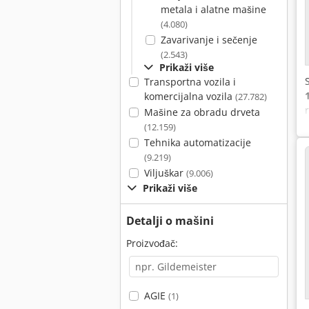
metala i alatne mašine
(4.080)
Zavarivanje i sečenje
(2.543)
Prikaži više
Transportna vozila i
komercijalna vozila
(27.782)
Mašine za obradu drveta
(12.159)
Tehnika automatizacije
(9.219)
Viljuškar
(9.006)
Prikaži više
Detalji o mašini
Proizvođač:
AGIE
(1)