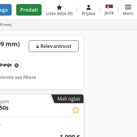
aga
Prodati
Jezik
Lista želja
(0)
Prijava
Meni
299 mm)
299 mm)
Relevantnost
iranje
lonite sve filtere
Mali oglas
njem
50s
1.000 €