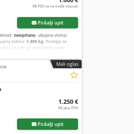
VB PDV se ne može iskazati
Pošalji upit
alnost:
neispitano
, ukupna visina:
kupna težina:
1.400 kg
, Prodaje se
daja se vrši uz isključenje svake
 bila u funkciji do samog kraja.
Mali oglas
one
1.250 €
VB plus PDV
Pošalji upit