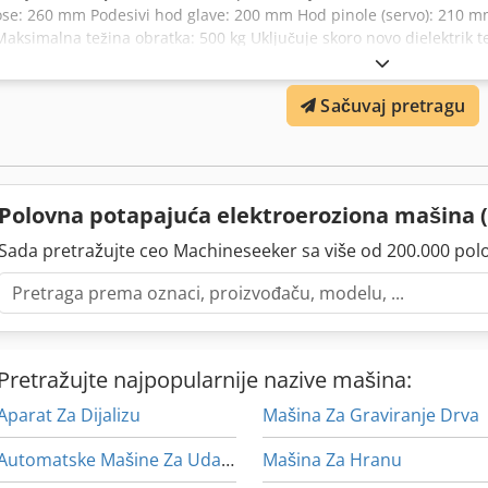
ose: 260 mm Podesivi hod glave: 200 mm Hod pinole (servo): 210 
Maksimalna težina obratka: 500 kg Uključuje skoro novo dielektrik teč
priručnik Siegfried Volz Werkzeugmaschinen Rüschebrinkstr. 151-
Sačuvaj pretragu
Polovna potapajuća elektroeroziona mašina
Sada pretražujte ceo Machineseeker sa više od 200.000 pol
Pretražujte najpopularnije nazive mašina:
Aparat Za Dijalizu
Mašina Za Graviranje Drva
Automatske Mašine Za Udaranje
Mašina Za Hranu