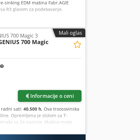
Die-sinking EDM mašina Fabr.AGIE
sa R3 glavom za podešavanje.
Mali oglas
IUS 700 Magic 3
GENIUS 700 Magic
Informacije o ceni
, radni sati:
40.500 h
, Ova troosovinska
ine. Opremljena je stolom sa T-
ktroda sa 24 pozicije. Mašina može
hod od 400 x 350 x 350 mm. Iskoristite
ijsku mašinu za dubinsko erodiranje.