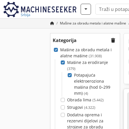
Srbija
Mašine za obradu metala i alatne mašine
Kategorija
Mašine za obradu metala i
alatne mašine
(31.908)
Mašine za erodiranje
(379)
Potapajuća
elektroeroziona
mašina (hod 0–299
mm)
(4)
Obrada lima
(5.442)
Strugovi
(4.322)
Dodatna oprema i
rezervni dijelovi za
strojeve za obradu