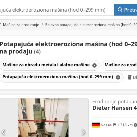
Pretr
Mašine za erodiranje
Polovno potapajuća elektroeroziona mašina (hod 0–
Potapajuća elektroeroziona mašina (hod 0–
na prodaju
(4)
Mašine za obradu metala i alatne mašine
Mašine za erod
Potapajuća elektroeroziona mašina (hod 0–299 mm)
Uk
Erodiranje potapa
Dieter Hansen
4
Nassau
1.218 km