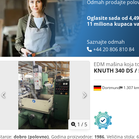
Kontaktirajte nas za više informacija o ovoj mašini. Dodatne informa
Odmah prodajte polo
Dimenzije stola: 575 x 500 mm • Automatski izmjenjivač elektroda sa
Maksimalna visina dielektrika iznad stola: do cca 420 mm • Maksim
Oglasite sada od 4,49
Priključna snaga: 11 kW priključak • Dimenzije: približno 2300 x 12
11 miliona kupaca
va
Saznajte odmah
+44 20 806 810 84
EDM mašina koja t
KNUTH
340 DS /
Dortmund
1.307 k
1
/
5
Stanje:
dobro (polovno)
, Godina proizvodnje:
1986
, Veličina stola