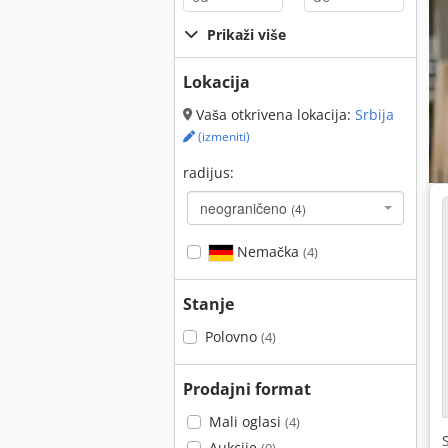
Prikaži više
Lokacija
Vaša otkrivena lokacija:
Srbija
(izmeniti)
radijus:
neograničeno
(4)
Nemačka
(4)
Stanje
Polovno
(4)
Prodajni format
Mali oglasi
(4)
Aukcije