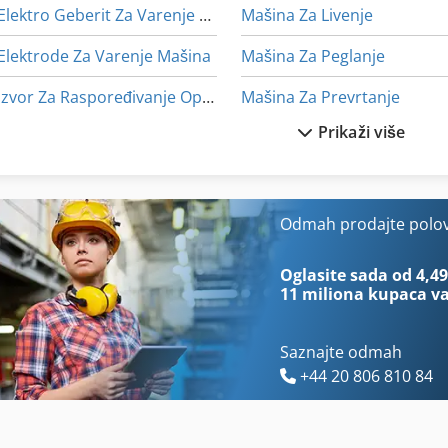
Elektro Geberit Za Varenje Mašina
Mašina Za Livenje
Elektrode Za Varenje Mašina
Mašina Za Peglanje
Izvor Za Raspoređivanje Opterećenja
Mašina Za Prevrtanje
Prikaži više
Masina Za Graviranje
Mašina Za Vezenje
Masina Za Peskarenje
Mašine Za Potpalu
Masina Za Pranje
Mašinsko Poroka 200 Mm
Odmah prodajte polo
Masine Za Kucanje
Mašinu Za Preradu Mesa
Oglasite sada od 4,49
11 miliona kupaca
va
Saznajte odmah
+44 20 806 810 84