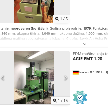
1
/
5
Stanje:
neproveren (korišćen)
, Godina proizvodnje:
1979
, Funkcion
1.860 mm
, ukupna širina:
1.040 mm
, ukupna dužina:
1.000 mm
, u
rabljena mašina zbog zatvaranja lokacije. Cjdpfozrfawjx An Hoha Pro
odgovornosti za materijalne nedostatke. Mašina nije testirana, ali je
EDM mašina koja t
AGIE
EMT 1.20
Iserlohn
1.291 km
1
/
15