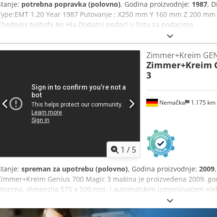
Stanje:
potrebna popravka (polovno)
, Godina proizvodnje:
1987
, 
Type:EMT 1.20 Year 1987 Putovanje : X250 mm Y 160 mm Z 200 mm 
Chedpoix Nqhofx An Hja Dodatni podaci u listu sa podacima .
Zimmer+Kreim GEN
Zimmer+Kreim
3
Nemačka
1.175 km
1
/
5
Stanje:
spreman za upotrebu (polovno)
, Godina proizvodnje:
2009
Zimmer+Kreim Genius 700 Magic 3 mašina je proizvedena 2009. god
utorima, dimenzija 575 x 500 mm, i automatskim izmjenjivačem ele
obrađivati radne komade maksimalne težine do 700 kg i nudi radni 
priliku da kupite ovu Zimmer+Kreim Genius 700 Magic 3 elektroeroz