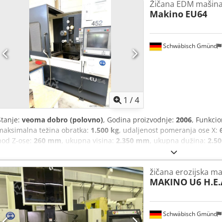
Žičana EDM mašin
Dubina: 580 mm Visina: 1380 mm Dimenzije transformatora: Širina
Makino
EU64
mm Dimenzije sistema za tretman vode: Širina: 1320 mm Dubina: 1
testirano, prodaje se u viđenom stanju. Mašina je dostupna za pr
estetskom stanju kao na fotografijama.
Schwäbisch Gmünd
1
/
4
Stanje:
veoma dobro (polovno)
, Godina proizvodnje:
2006
, Funkci
maksimalna težina obratka:
1.500 kg
, udaljenost pomeranja ose X:
hod Z-ose:
260 mm
, ukupna visina:
2.350 mm
, ukupna dužina:
2.5
visina obratka (maks.):
260 mm
, radna širina (maks.):
650 mm
, mak
ukupna težina:
6.000 kg
, CNC машина за сечење жице у веома добр
žičana erozijska m
сервисер компаније Makino. Машина је очишћена, све пумпе су пре
MAKINO
U6 H.E.
дихтоване. Cedpfjwww Nqex Agmjha
Schwäbisch Gmünd