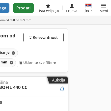
aga
Prodati
Jezik
Lista želja
(0)
Prijava
Meni
odom od 500 do 699 mm
dom od
Relevantnost
iranje
99 mm
Uklonite sve filtere
Aukcija
ašina
OFIL 440 CC