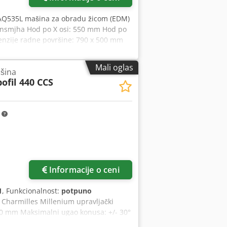
 AQ535L mašina za obradu žicom (EDM)
zznsmjha Hod po X osi: 550 mm Hod po
enzije radne površine: 790 x 500 mm
 radnu tečnost (Š x D): 1100 x 720
Nosivost radnog komada: Maksimalna
Mali oglas
ašina
mm • Zatezanje žice: 300 g do 2300 g •
ofil 440 CCS
ule sa žicom: 6 kg • Rezervoar za
1843 mm • Težina praznog rezervoara:
m
Informacije o ceni
1
, Funkcionalnost:
potpuno
 Charmilles Millenium upravljački
 350 mm Maksimalni ugao konusa: +/- 30°
 osa Maksimalne dimenzije radnog