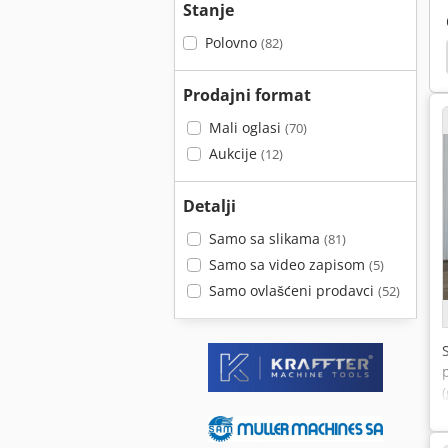
Stanje
Polovno
(82)
Meldas
Mitsubishi
Agie Charmilles
Sodick
Prodajni format
Mali oglasi
(70)
Aukcije
(12)
Detalji
Samo sa slikama
(81)
Samo sa video zapisom
(5)
Samo ovlašćeni prodavci
(52)