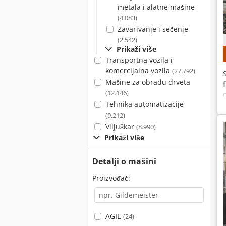
metala i alatne mašine
(4.083)
Zavarivanje i sečenje
(2.542)
Prikaži više
Transportna vozila i
komercijalna vozila
(27.792)
Mašine za obradu drveta
(12.146)
Tehnika automatizacije
(9.212)
Viljuškar
(8.990)
Prikaži više
Detalji o mašini
Proizvođač:
AGIE
(24)