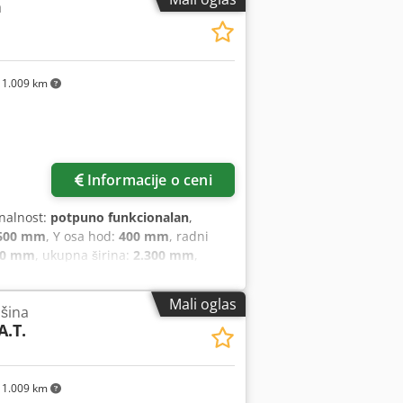
a
: 510 mm Dubina: 590 mm Visina: 640
460 mm Visina: 1360 mm Stanje: Nije
odaju sa pratećom opremom i u
1.009 km
Informacije o ceni
onalnost:
potpuno funkcionalan
,
600 mm
, Y osa hod:
400 mm
, radni
00 mm
, ukupna širina:
2.300 mm
,
simalna dužina obratka:
940 mm
,
ом стању. Потпуно је прегледао
Mali oglas
ašina
гледане, поново лагероване и
A.T.
1.009 km