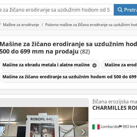
Pretr
Mašine za erodiranje
Polovno mašine za žičano erodiranje sa uzdužnim h
Mašine za žičano erodiranje sa uzdužnim ho
500 do 699 mm na prodaju
(82)
Mašine za obradu metala i alatne mašine
Mašine za erod
Mašine za žičano erodiranje sa uzdužnim hodom od 500 do 6
žičana erozijska m
CHARMILLES
ROB
Lombardia
983 km