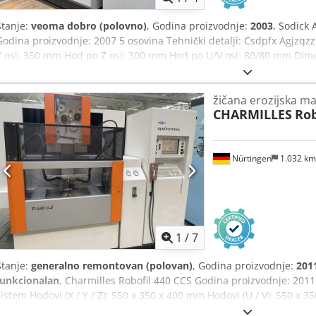
Stanje:
veoma dobro (polovno)
, Godina proizvodnje:
2003
, Sodick
Godina proizvodnje: 2007 5 osovina Tehnički detalji: Csdpfx Agjzq
Y osi: 350 mm Hod po Z osi: 300 mm Hod po U/V osi: 80/80 mm Dim
Maksimalna nosivost radnog komada: 800 kg Dimenzije rezervoara za
mm Udaljenost od poda do gornje površine radne stola: 1005 mm 
žičana erozijska m
visina radnog komada: 290 mm Sistem žice: • Ugao nagiba: 20° / 80 
CHARMILLES
Rob
Maksimalna brzina uvlačenja žice: 250 mm/s • Maksimalna težina šp
dielektričnu tečnost: • Spoljne dimenzije (Š x D x V): 640 x 2400 x 
350 kg • Zapremina: 730 L
Nürtingen
1.032 k
1
/
7
Stanje:
generalno remontovan (polovan)
, Godina proizvodnje:
201
funkcionalan
, Charmilles Robofil 440 CCS Godina proizvodnje: 2011
sistem Hodovi (X / Y / Z): 550 x 350 x 400 mm Hodovi (U / V): 550 x
pri visini od 400 mm Integrisana zaštita od sudara (ICP) na svih 5