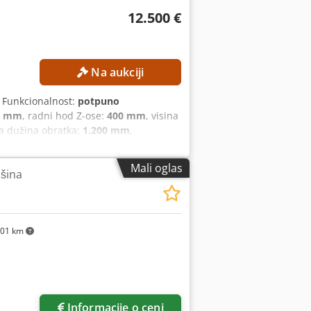
12.500 €
Na aukciji
, Funkcionalnost:
potpuno
0 mm
, radni hod Z-ose:
400 mm
, visina
a dužina obratka:
1.200 mm
,
00 mm U-osa: 550 mm V-osa: 350 mm
e žice: Da Maksimalne dimenzije
Mali oglas
ašina
CNC upravljanje: CHARMILLES Rezervoar
odpfx Agozpxg Ssmoha DETALJI O MAŠINI
01 km
Informacije o ceni