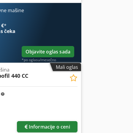
500 kg Brzina sečenja: 340 mm²/min
oživi prečnici žice: 0,15 mm do 0,33
vne mašine
ina mašine: 3300 kg Mašina se čisti i
arudžbine. Dobijate garanciju od 6
 €
*
.
s čeka
Objavite oglas sada
*po oglasu/mesečno
Mali oglas
ašina
ofil 440 CC
m
Informacije o ceni