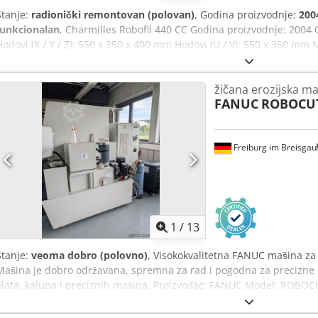
Stanje:
radionički remontovan (polovan)
, Godina proizvodnje:
200
funkcionalan
, Charmilles Robofil 440 CC Godina proizvodnje: 2004 
Hodovi (X / Y / Z): 550 x 350 x 400 mm Hodovi (U / V): 550 x 350 mm 
visini od 400 mm Integrisana zaštita od sudara (ICP) na svih 5 os
dimenzije obratka: 1200 x 700 x 400 mm Maksimalna težina obratka
žičana erozijska m
Najbolja površinska hrapavost: Ra 0,2 µm Dostupni prečnici žice:
FANUC
ROBOCUT
kompletne mašine: 2600 x 2810 x 2240 mm Ukupna težina mašine: 33
podvrgnuta servisiranju. Po želji, nudimo vam sledeće usluge: - Pušt
Obuka za korišćenje kontrolnog sistema - Dodatna oprema kao što su
Freiburg im Breisgau
1
/
13
Stanje:
veoma dobro (polovno)
, Visokokvalitetna FANUC mašina za
Mašina je dobro održavana, spremna za rad i pogodna za precizne 
alata, kalupa i preciznih mašina. Proizvođač: FANUC Model: ROBOC
Serijski broj mašine: P089D1671 Godina proizvodnje: 09/2008 Uprav
Tip mašine: CNC mašina za obradu žicom X-osa: 600 mm Y-osa: 40