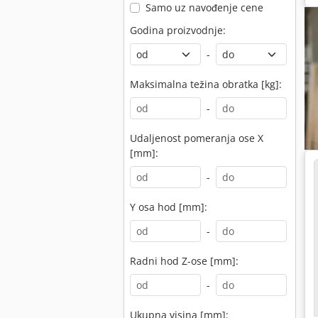
Samo uz navođenje cene
Godina proizvodnje:
-
Maksimalna težina obratka [kg]:
-
Udaljenost pomeranja ose X
[mm]:
-
Y osa hod [mm]:
-
Radni hod Z-ose [mm]:
-
Ukupna visina [mm]: