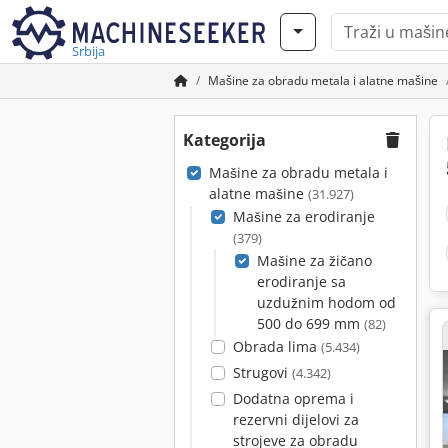
Srbija
Mašine za obradu metala i alatne mašine
Kategorija
Mašine za obradu metala i
alatne mašine
(31.927)
Mašine za erodiranje
(379)
Mašine za žičano
erodiranje sa
uzdužnim hodom od
500 do 699 mm
(82)
Obrada lima
(5.434)
Strugovi
(4.342)
Dodatna oprema i
rezervni dijelovi za
strojeve za obradu