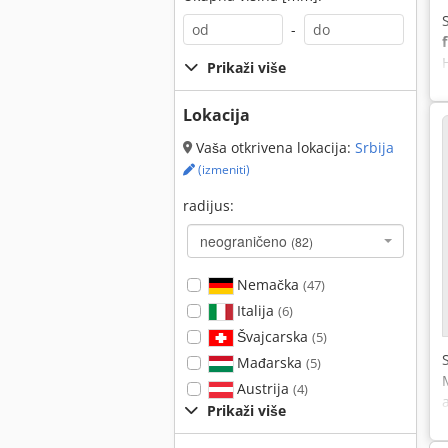
-
Prikaži više
Lokacija
Vaša otkrivena lokacija:
Srbija
(izmeniti)
radijus:
neograničeno
(82)
Nemačka
(47)
Italija
(6)
Švajcarska
(5)
Mađarska
(5)
Austrija
(4)
Prikaži više