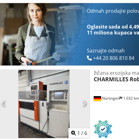
komada: 1200 x 700 x 400 mm Maksimalna težina radnog komada: 1
Najbolja površinska obrada: Ra 0,2 µm Codpjzruvuofx Agmjha Raspol
Odmah prodajte polo
mm Dimenzije kompletne mašine: 2600 x 2540 x 2240 mm Ukupna tež
generalno remontuje, kao i testira za sve funkcije, nakon prijema n
Oglasite sada od 4,49
meseci na mašinu. Rado ćemo vam ponuditi puštanje mašine u rad
11 miliona kupaca
va
Saznajte odmah
+44 20 806 810 84
žičana erozijska m
CHARMILLES
Rob
Nürtingen
1.032 k
1
/
6