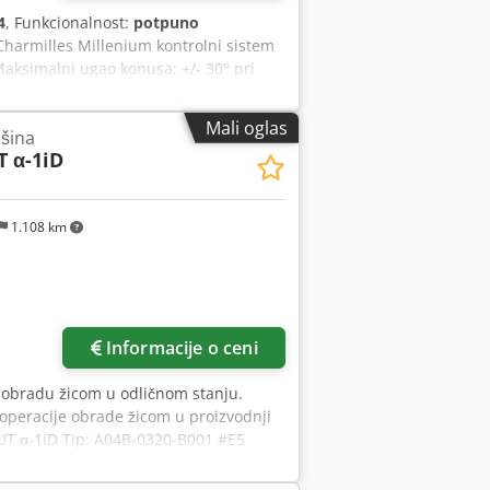
4
, Funkcionalnost:
potpuno
Charmilles Millenium kontrolni sistem
Maksimalni ugao konusa: +/- 30° pri
a Cjdpfx Agozrur Nsmoha Maksimalne
: 1500 kg Brzina sečenja: 400 mm²/min
Mali oglas
ašina
 0,15 mm do 0,33 mm Dimenzije
 α-1iD
00 kg Mašina je već testirana i
anje mašine u rad na vašoj lokaciji -
 hladnjaci i stezaljke
1.108 km
Informacije o ceni
 obradu žicom u odličnom stanju.
operacije obrade žicom u proizvodnji
UT α-1iD Tip: A04B-0320-B001 #E5
ljački sistem: FANUC Series 310iS-WA
0 mm Z-osa: 310 mm U-osa: 200 mm V-