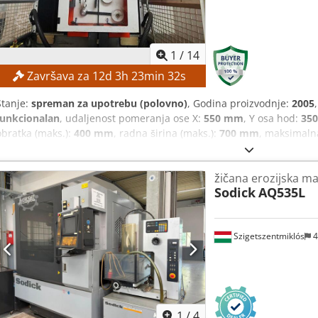
1
/
14
Završava za
12
d
3
h
23
min
31
s
Stanje:
spreman za upotrebu (polovno)
, Godina proizvodnje:
2005
funkcionalan
, udaljenost pomeranja ose X:
550 mm
, Y osa hod:
35
obratka (maks.):
400 mm
, radna širina (maks.):
700 mm
, maksimaln
TEHNIČKE KARAKTERISTIKE X-osa: 550 mm Y-osa: 350 mm Z-osa: 4
Obrada Konusnost: ± 30° Automatsko uvlačenje i ponovno uvlačenj
žičana erozijska m
obratka: 1.200 × 700 × 400 mm Upravljanje i dielektrična tečnost 
Sodick
AQ535L
za dielektričnu tečnost: 1.200 l Sistem filtriranja: Patron filter C
Masa mašine: 3.500 kg OPREMA - Rashladna jedinica
Szigetszentmiklós
4
1
/
4