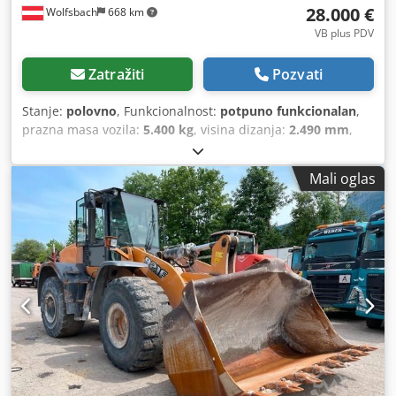
28.000 €
Wolfsbach
668 km
VB plus PDV
Zatražiti
Pozvati
Stanje:
polovno
, Funkcionalnost:
potpuno funkcionalan
,
prazna masa vozila:
5.400 kg
, visina dizanja:
2.490 mm
,
Godina proizvodnje:
2014
, radni sati:
2.081 h
, ukupna
dužina:
5.550 mm
, građevinska visina:
2.500 mm
, tip
Mali oglas
pogona:
Diesel Motor
, radna širina:
1.950 mm
, Ostalo
Kategorija brzine: 25 Tehničko stanje: normalno
Dsdpewlxgaofx Afvsck Stanje baterije: normalno