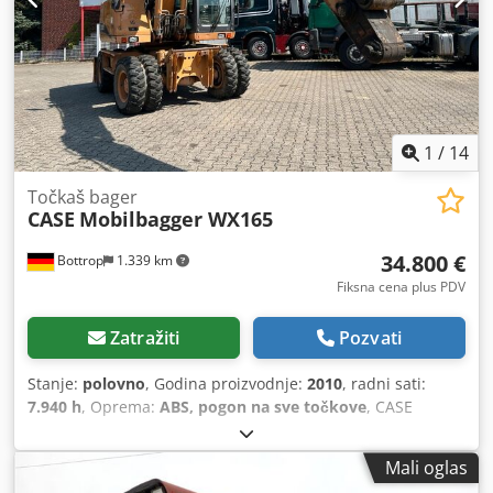
konstrukcija Električni pogon Radni sto Stanje: polovna
Primena: proizvodnja knjiga u tvrdom povezu,
knjigoveznice, štamparije, poligrafske firme,
Dedeziwnbspfx Afveck proizvodnja albuma, kataloga i
korica.
1
/
14
Točkaš bager
CASE
Mobilbagger WX165
34.800 €
Bottrop
1.339 km
Fiksna cena plus PDV
Zatražiti
Pozvati
Stanje:
polovno
, Godina proizvodnje:
2010
, radni sati:
7.940 h
, Oprema:
ABS, pogon na sve točkove
, CASE
Mobilni bager Dcjdpfx Afezripcjvjk Tip: WX165 (Hidraulični
bager) Broj tipskog odobrenja: N211 Proizvođač motora:
Mali oglas
Case Snaga motora: 105 kW Radni sati: 7940 h Dozvoljena