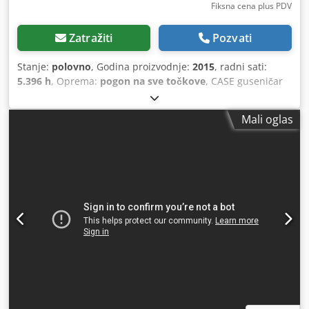
Fiksna cena plus PDV
Zatražiti
Pozvati
Stanje:
polovno
, Godina proizvodnje:
2015
, radni sati:
5.396 h
, Oprema:
pogon na sve točkove
, CASE guseničar
Tip: 1650M Prazna masa: 19.200 kg Snaga: 122 kW Radnih
sati: 5.396 Oprema: - Grejanje sedišta - Klima uređaj -
Mali oglas
Radio Dodpfx Aezhyrmjfvsck - Zadnji ripper sa 3 zuba -
Prednja zaštita kabine i rešetke - Planirna daska
(hidraulično sklopiva) Rado ćemo vas podržati i u oblasti
finansiranja/leasinga sa našim partnerima. Sve informacije
su bez garancije. Pravo na greške i međuprodaju zadržano.