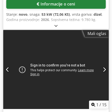
Informacije o ceni
Stanje:
novo
, snaga:
53 kW (72,06 KS)
, vrsta goriva:
dizel
,
Godina proizvodnje:
2026
, Sopstvena težina: 9.780 kg.
Dcodpozrrw Aefx Afvek Za više informacija, obratite se
odeljenju prodaje kompanije KEY-TEC.
Mali oglas
1
/
15