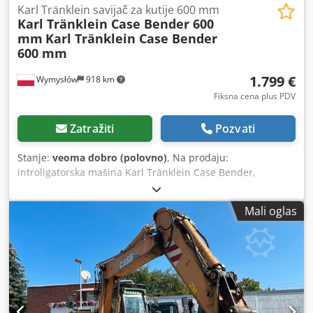
Karl Tränklein savijač za kutije 600 mm
Karl Tränklein Case Bender 600
mm
Karl Tränklein Case Bender
600 mm
1.799 €
Wymysłów
918 km
Fiksna cena plus PDV
Zatražiti
Pozvati
Stanje:
veoma dobro (polovno)
, Na prodaju:
introligatorska mašina Karl Tränklein Case Bender,
namenjena za formiranje i savijanje hrbata korica knjiga u
tvrdom povezu. Uređaj daje koricama odgovarajući radijus,
Mali oglas
što omogućava savršeno prilagođavanje bloku knjige.
Mašina je opremljena podesivim valjcima koji omogućavaju
prilagođavanje različitim debljinama korica. Čvrsta, livena
konstrukcija obezbeđuje visoku preciznost i dugovečnost.
Tehnički podaci: Proizvođač: Karl Tränklein Tip: Case
Bender / mašina za formiranje hrbata Radna širina: cca
600 mm Podešavanje pritiska valjaka Stabilna livena