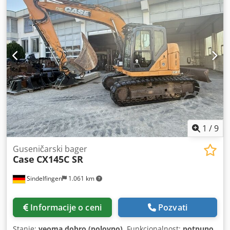
1
/
9
Guseničarski bager
Case
CX145C SR
Sindelfingen
1.061 km
Informacije o ceni
Pozvati
Stanje:
veoma dobro (polovno)
, Funkcionalnost:
potpuno