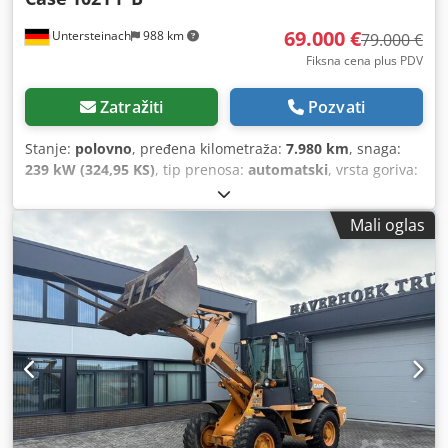
69.000 €
Untersteinach
988 km
79.000 €
Fiksna cena plus PDV
Zatražiti
Pozvati
Stanje:
polovno
, pređena kilometraža:
7.980 km
, snaga:
239 kW (324,95 KS)
, tip prenosa:
automatski
, vrsta goriva:
dizel
, boja:
žuta
, prva registracija:
01/2013
, Godina
proizvodnje:
2013
, Oprema:
klima uređaj
, = Dodatne opcije
Mali oglas
i oprema = Dodpfsy Hu U Asx Afvock - Klima uređaj - Radio
- Servo upravljač - Sunčana klapna = Napomene =
+++Težina: 24.000 kg Km/h+++ +++4x4+++ +++Gume
26,5xR25 90%+++ +++Radna svetla+++ +++Amortizer
vibracija+++ +++Diferencijalna blokada prednje osovine+++
+++Kašika 3,6 m³+++ +++Vaga+++ - Opšte: - Motor: Case -
Menjač: Automatski - Ukupan broj sedišta: 1 - Bezbednost:
- Kamera za vožnju unazad - Kabina: - Klima uređaj -
Ventilacija sa mlaznicama - Eksterijer: - Servo upravljač -
Sunčana vizir - Vozačeva vrata - Audio, komunikacija,
elektronika: - Radio - Ostalo: Dimenzije vozila: dužina 8,95