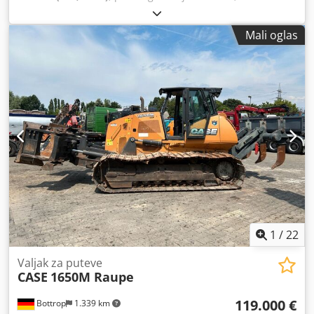
goriva:
dizel
, Godina proizvodnje:
2004
, Proizvođač: Case
Model: MXM190 / Samson Usisivač 8000 L Godina: 2004
Mali oglas
Stanje: Dobro Serijski broj: ACM231045 Ref. br.: 8084
Datum registracije: Snaga: 190 KS Radni sati: 6348 Menjač:
Potpuni powershift 19+6 Rezervoar za dizel: 1 Zapremina
rezervoara: 400 L Radio: ? Vazdušno sedište: ? Disk kočnice:
Mokre kočnice Dimenzije pneumatika: 600/65R25 +
650/75R38 - 520/70R34 Preostali dezen: 60% 90% - 40%
Kutija za alat: ? Hidraulični sistem: ? Proizvođač rezervoara:
Samson Kapacitet rezervoara: 8000 L Visokotlačna pumpa:
2 x HPP Kapacitet visokog pritiska: 122 l/min - 130 bar
Dedsynq Dbspfx Afvjck Vakuum pumpa: Samson Daljinsko
upravljanje: ?
1
/
22
Valjak za puteve
CASE
1650M Raupe
119.000 €
Bottrop
1.339 km