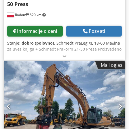
50 Press
Radom
820 km
Informacije o ceni
Pozvati
Stanje:
dobro (polovno)
, Schmedt PraLeg XL 18-60 Mašina
za uvez knjiga + Schmedt PraForm 21-50 Presa Proizvedeno
2022. godine. Schmedt PraLeg XL 18-60 Uređaj za kačenje
knjižnog bloka Mašina u dobrom stanju, spremna za rad.
Mali oglas
Mašina ubacuje knjižni blok u pripremljenu tvrdu koricu.
Dva uređaja za nanošenje lepka, kontinuirano podešavanje
debljine lepka. Format: Visina bloka: 80 – 450 mm Širina
bloka: 110 – 450 mm Debljina bloka: 2 – 80 mm Kapacitet:
oko 200 – 300 kom/h Napajanje: 230V Težina: 300 kg
Proizvedeno u Nemačkoj. Dcjdpfx Aozdazbofvok Schmedt
PraForm 21-50 Presa za knjige Presa za knjige sa glodačem
za žlebove. Proizvedeno u Schmedt, Nemačka. Mašina je u
veoma dobrom stanju, odmah spremna za proizvodnju.
Tehničke specifikacije: Maksimalni format: 420 x 520 x 100
mm Težina: 220 kg Napajanje: 230 V + komprimovani