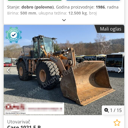
Stanje:
dobro (polovno)
, Godina proizvodnje:
1986
, radna
širina:
500 mm
, ukupna težina:
12.500 kg
, broj
mašine/vozila:
017128
, CASE IH 1660 aksijalni protok marka
: Case IH model: 1660 Dcsdpsvr Dxpefx Afvjk Godina : 1987
Mali oglas
Radno vreme: 3.300 h Širina sekcije: 5.00 m Oprema raznih
tipova: sjeckalica za slamu, rasipač slame
1
/
15
Utovarivač
Case
1021 F B