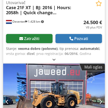
Utovarivač
Case
21F XT | BJ: 2016 | Hours:
2058h | Quick change...
24.500 €
Deventer
1.428 km
VB plus PDV
Zatražiti
Pozvati
Stanje:
veoma dobro (polovno)
, tip prenosa:
automatski
,
vrsta goriva:
dizel
, prva registracija:
06/2016
, Godina
proizvodnje:
2016
, radni sati:
2.058 h
, Oprema:
kabina
, =
Dodatne opcije i pribor = - Zatvorena kabina - Radio/CD
Mali oglas
plejer = Napomene = CASE 21F XT utovarivač iz 2016.
godine sa samo 2.058 radnih sati. Ovaj kompaktan i snažan
utovarivač je iz Nemačke i u odličnom je stanju, dobro
održavan. Mašina je odmah spremna za upotrebu i idealna
je za zemljane radove, poljoprivredu, reciklažu,
popločavanje i radove u dvorištu. Mašina je opremljena
hidrauličnim sistemom za brzu zamenu priključaka, kao i
dodatnom hidrauličnom funkcijom na prednjoj strani. To