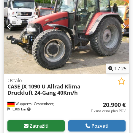
1
/
25
Ostalo
CASE
JX 1090 U Allrad Klima
Druckluft 24-Gang 40Km/h
20.900 €
Wuppertal-Cronenberg
1.309 km
Fiksna cena plus PDV
Zatražiti
Pozvati