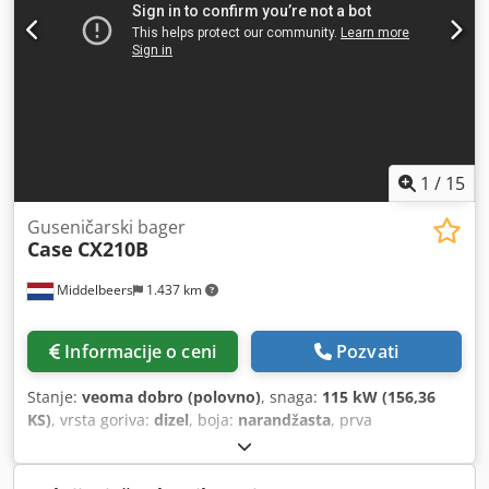
1
/
15
Guseničarski bager
Case
CX210B
Middelbeers
1.437 km
Informacije o ceni
Pozvati
Stanje:
veoma dobro (polovno)
, snaga:
115 kW (156,36
KS)
, vrsta goriva:
dizel
, boja:
narandžasta
, prva
registracija:
07/2013
, Godina proizvodnje:
2012
, radni sati:
15.109 h
, Opšte informacije Modelska godina: 2012 Serijski
broj: DCH210R5NCEAH2500 Tehničke informacije Broj