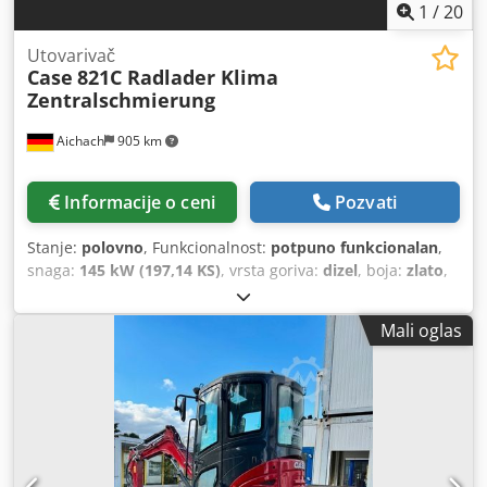
1
/
20
Utovarivač
Case
821C Radlader Klima
Zentralschmierung
Aichach
905 km
Informacije o ceni
Pozvati
Stanje:
polovno
, Funkcionalnost:
potpuno funkcionalan
,
snaga:
145 kW (197,14 KS)
, vrsta goriva:
dizel
, boja:
zlato
,
radna težina:
18.000 kg
, Godina proizvodnje:
2000
, radni
sati:
8.000 h
, Oprema:
centralizovani sistem
Mali oglas
podmazivanja, kabina, klima uređaj
, Case 821C
točkaš/utovarivač Godina proizvodnje: 2000 Dedpfx Afoy
Uxt Sovock 8.000 radnih sati 145 kW približno 18.000 kg
Klima uređaj Centralno podmazivanje Gume 23,5R25