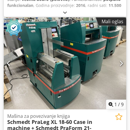
funkcionalan
, Godina proizvodnje:
2016
, radni sati:
11.500
h
, * 11.500 радних сати Dcsdpfx Aey Rm H Eefvjk * Радна
тежина 15.700 kg * Снага мотора 77 kW * Roadliner *
Mali oglas
Хидраулични брзи спој * Клима уређај
1
/
9
Mašina za povezivanje knjiga
Schmedt PraLeg XL 18-60 Case in
machine
+ Schmedt PraForm 21-