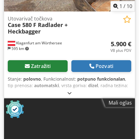
1
/
10
Utovarivač točkova
Case 580 F Radlader +
Heckbagger
5.900 €
Klagenfurt am Wörthersee
595 km
VB plus PDV
Zatražiti
Pozvati
Stanje:
polovno
, Funkcionalnost:
potpuno funkcionalan
,
tip prenosa:
automatski
, vrsta goriva:
dizel
, radna težina:
7.500 kg
, konfiguracija osovina:
4x2
, prva registracija:
10/1977
, Godina proizvodnje:
1977
, Oprema:
hidraulika
,
Mali oglas
Tehnički ispravno Dcodpfx Afot S Idrjvek