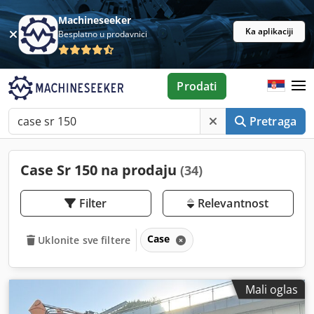
Machineseeker
Ka aplikaciji
Besplatno u prodavnici
Prodati
Pretraga
Case Sr 150 na prodaju
(34)
Filter
Relevantnost
Case
Uklonite sve filtere
Mali oglas