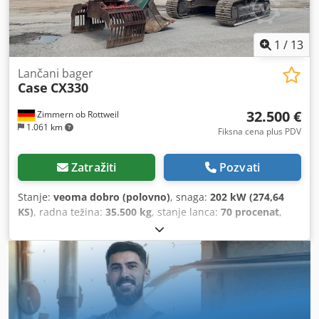
vazduh. Cena je za set od dve mašine.
1
/
13
Lančani bager
Case
CX330
32.500 €
Zimmern ob Rottweil
1.061 km
Fiksna cena plus PDV
Zatražiti
Pozvati
Stanje:
veoma dobro (polovno)
, snaga:
202 kW (274,64
KS)
, radna težina:
35.500 kg
, stanje lanca:
70 procenat
,
Godina proizvodnje:
2006
, radni sati:
9.139 h
, Oprema:
klima uređaj
, CASE CX330 Godina proizvodnje: 2006 Radni
sati: 9.139 sati Zatvorena kabina Klimatizacija Radio
Dsdpezp Rm Rofx Afvjck Centralno podmazivanje
Standardna ruka Dužina ruke: 3,30 m Kompletna
hidraulička instalacija (za čekić, klešta, makaze) Brza
spojnica OQ80 1 x kašika – širina 800 mm 1 x klešta –