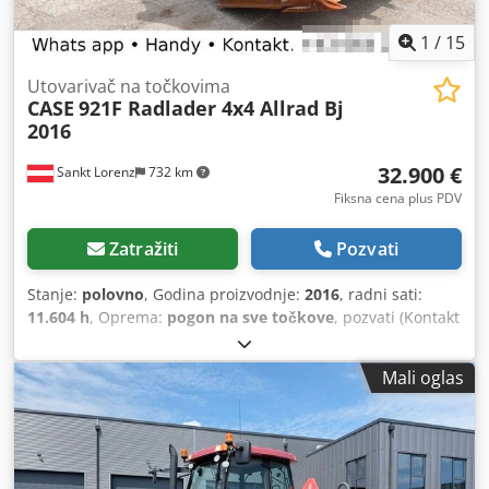
1
/
15
Utovarivač na točkovima
CASE
921F Radlader 4x4 Allrad Bj
2016
32.900 €
Sankt Lorenz
732 km
Fiksna cena plus PDV
Zatražiti
Pozvati
Stanje:
polovno
, Godina proizvodnje:
2016
, radni sati:
11.604 h
, Oprema:
pogon na sve točkove
, pozvati (Kontakt
· Telefon · Mobilni · WhatsApp) * Case 921F točkaš 4x4
pogon na sve točkove * Grejanje / Klima uređaj * Godina
Mali oglas
proizvodnje: 2016 * Šasija: FNH921F1NGHE12139 * Kw: 190
Dcsdpfx Askq Amfsfvsk * Sopstvena težina: 19.680 kg *
Ukupna težina: 21.600 kg * Radnih sati: 11.604 * Dostupno
3 komada * Cena na upit * Sve informacije bez garancije