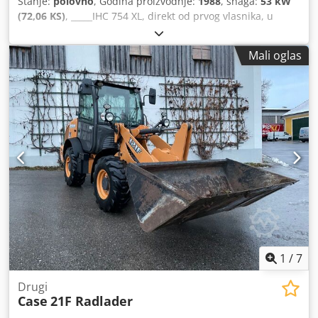
Stanje:
polovno
, Godina proizvodnje:
1988
, snaga:
53 kW
(72,06 KS)
, _____IHC 754 XL, direkt od prvog vlasnika, u
odličnom stanju. Radni sati: oko 8.600. Godina proizvodnje:
1988. Prednji hidraulični podiznik. Prednji kardanski
Mali oglas
prenos. Brzina: 30 km/h. Cena: 24.500,00 evra, neto.
Lokacija: nema podataka. Dsdpfx Afezdmutsvjck
1
/
7
Drugi
Case
21F Radlader