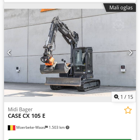
Dužina: 4.692 mm Širina: 2.507 mm Visina: 2.997 mm
Mali oglas
Međuosovinsko rastojanje: 2.723 mm Nominalna snaga:
105.9 kV, 144hp Nominalna brzina: 2,200 rpm Broj
cilindara: 6 Zapremina: 7.480 cm³ Porast obrtnog
momenta: 51.3 Pogon na sva četiri točka Dcodpfjwlmt Isx
Afvok
1
/
15
Midi Bager
CASE
CX 105 E
Moerbeke-Waas
1.503 km