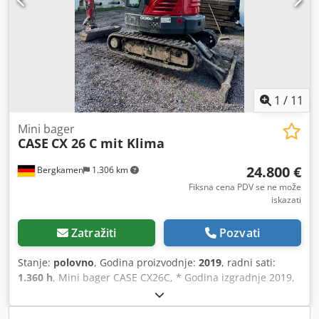
1
/
11
Mini bager
CASE
CX 26 C mit Klima
24.800 €
Bergkamen
1.306 km
Fiksna cena PDV se ne može
iskazati
Zatražiti
Pozvati
Stanje:
polovno
, Godina proizvodnje:
2019
, radni sati:
1.360 h
, Mini bager CASE CX26C, * Godina izgradnje 2019,
* 1360 BS, i *Grejanje *Klima * gumene gusjenice, *
Buldožer sečivo, * Brzo spojnica Dedpfx Afsurfkcevjck