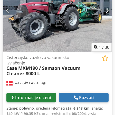
1
/
30
Cistercijsko vozilo za vakuumsko
izvlačenje
Case
MXM190 / Samson Vacuum
Cleaner 8000 L
Padborg
1.466 km
Informacije o ceni
Pozvati
Stanje:
polovno
, pređena kilometraža:
6.348 km
, snaga:
140 kW (190,35 KS)
, prva registracija:
08/2004
, vrsta