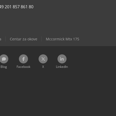
49 201 857 861 80
a
Centar za okove
Mccormick Mtx 175
Blog
Facebook
X
LinkedIn