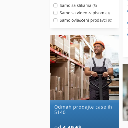
Samo sa slikama
(3)
Samo sa video zapisom
(0)
Samo ovlašćeni prodavci
(0)
Odmah prodajte case ih
5140
od
4,49 €
*