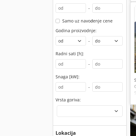
-
Samo uz navođenje cene
Godina proizvodnje:
-
Radni sati [h]:
-
Snaga [kW]:
-
Vrsta goriva:
Lokacija