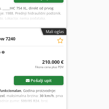
)
, _____IHC 754 XL, direkt od prvog
je: 1988. Prednji hidraulični podiznik.
to. Lokacija: nema podataka.
Mali oglas
ow 7240
m
210.000 €
Fiksna cena plus PDV
Pošalji upit
funkcionalan
, Godina proizvodnje:
zel
, maksimalna brzina:
30 km/h
, prva
zadnje gume:
500/85 R24
, broj
nje, sekač za uljanu repicu, vučna