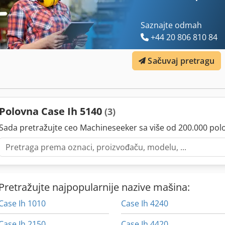
Saznajte odmah
+44 20 806 810 84
Sačuvaj pretragu
Polovna Case Ih 5140
(3)
Sada pretražujte ceo Machineseeker sa više od 200.000 pol
Pretražujte najpopularnije nazive mašina:
Case Ih 1010
Case Ih 4240
Case Ih 2150
Case Ih 4420