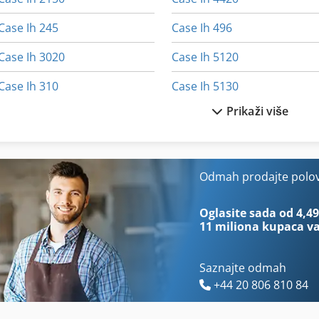
Case Ih 245
Case Ih 496
Case Ih 3020
Case Ih 5120
Case Ih 310
Case Ih 5130
Prikaži više
Case Ih 3394
Case Ih 5400
Case Ih 340
Case Ih 7120
Case Ih 3594
Case Ih 7130
Odmah prodajte polo
Case Ih 4230
Case Ih 7140
Oglasite sada od 4,49
11 miliona kupaca
va
Saznajte odmah
+44 20 806 810 84