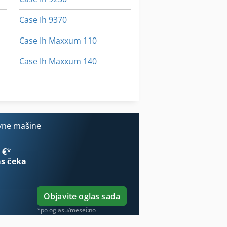
Case Ih 9370
Case Ih Maxxum 110
Case Ih Maxxum 140
Case Ih Maxxum 5120
Case Ih Maxxum 5140
vne mašine
 €
*
s čeka
Objavite oglas sada
*po oglasu/mesečno