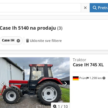
Pretr
Case Ih 5140 na prodaju
(3)
Case IH
Uklonite sve filtere
Traktor
Case IH
745 XL
Prüm
1.298 km
1
/
10