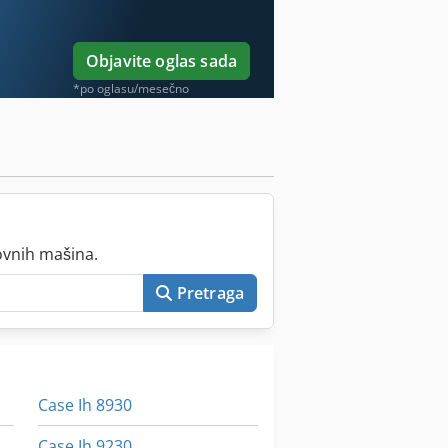
Objavite oglas sada
*po oglasu/mesečno
ovnih mašina.
Pretraga
Case Ih 8930
Case Ih 9230