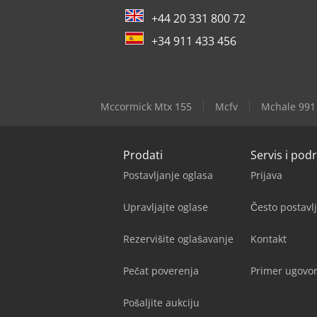
+44 20 331 800 72
+34 911 433 456
Mccormick Mtx 155
Mcfv
Mchale 991
Prodati
Servis i pod
Postavljanje oglasa
Prijava
Upravljajte oglase
Često postavl
Rezervišite oglašavanje
Kontakt
Pečat poverenja
Primer ugovor
Pošaljite aukciju