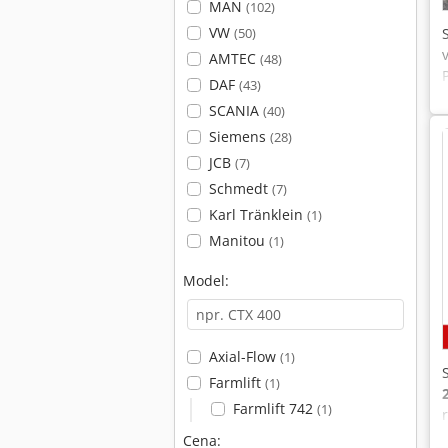
MAN
(102)
VW
(50)
AMTEC
(48)
DAF
(43)
SCANIA
(40)
Siemens
(28)
JCB
(7)
Schmedt
(7)
Karl Tränklein
(1)
Manitou
(1)
Model:
Axial-Flow
(1)
Farmlift
(1)
Farmlift 742
(1)
Cena: