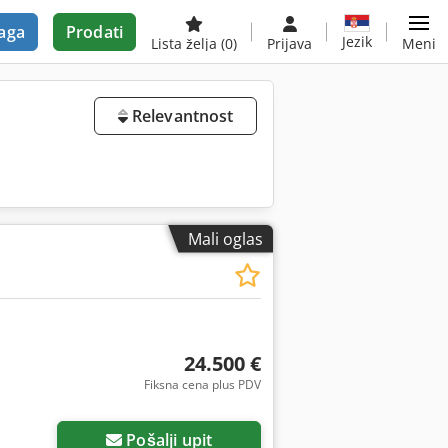
aga
Prodati
Jezik
Lista želja
(0)
Prijava
Meni
Relevantnost
Mali oglas
24.500 €
Fiksna cena plus PDV
Pošalji upit