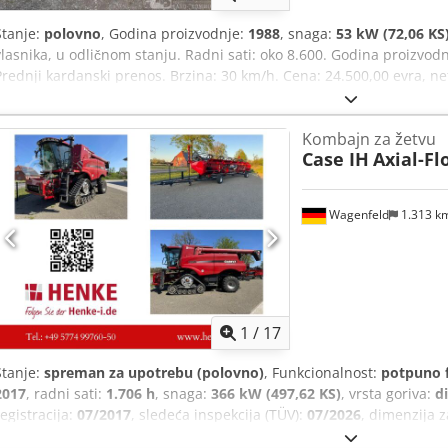
Stanje:
polovno
, Godina proizvodnje:
1988
, snaga:
53 kW (72,06 KS
vlasnika, u odličnom stanju. Radni sati: oko 8.600. Godina proizvodn
Prednji kardanski prenos. Brzina: 30 km/h. Cena: 24.500,00 evra, ne
Chsdezdmutjpfx Apdsa
Kombajn za žetvu
Case IH
Axial-Fl
Wagenfeld
1.313 k
1
/
17
Stanje:
spreman za upotrebu (polovno)
, Funkcionalnost:
potpuno 
2017
, radni sati:
1.706 h
, snaga:
366 kW (497,62 KS)
, vrsta goriva:
di
registracija:
07/2017
, sledeća inspekcija (TÜV):
07/2026
, dimenzija 
mašine/vozila:
YHG233775
, Oprema:
kabina, klima uređaj, osvetlje