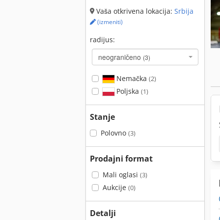
Vaša otkrivena lokacija:
Srbija
(izmeniti)
radijus:
neograničeno
(3)
Nemačka
(2)
Poljska
(1)
Stanje
Polovno
(3)
Prodajni format
Mali oglasi
(3)
Aukcije
(0)
Detalji