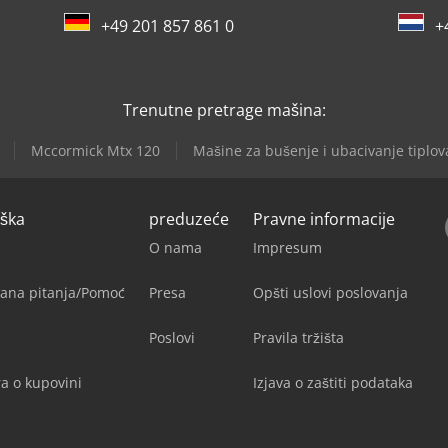
+49 201 857 861 0
+
Trenutne pretrage mašina:
Mccormick Mtx 120
Mašine za bušenje i ubacivanje tiplov
rška
preduzeće
Pravne informacije
O nama
Impresum
jana pitanja/Pomoć
Presa
Opšti uslovi poslovanja
Poslovi
Pravila tržišta
a o kupovini
Izjava o zaštiti podataka