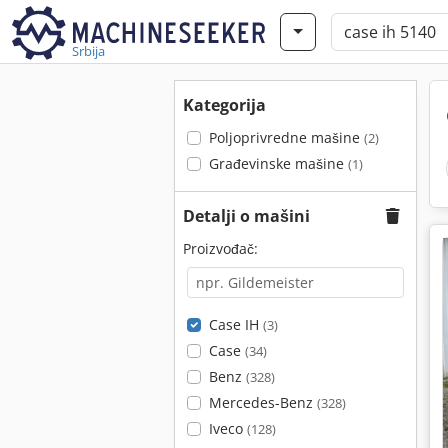
Srbija
Kategorija
Poljoprivredne mašine
(2)
Građevinske mašine
(1)
Detalji o mašini
Proizvođač:
Case IH
(3)
Case
(34)
Benz
(328)
Mercedes-Benz
(328)
Iveco
(128)