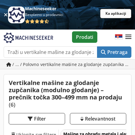
Machineseeker
Ka aplikaciji
Besplatno u prodavnici
Prodati
Pretraga
/ ... / Polovno vertikalne mašine za glodanje zupčanika (m
Vertikalne mašine za glodanje
zupčanika (modulno glodanje) –
prečnik točka 300–499 mm na prodaju
(6)
Filter
Relevantnost
Mašine za obradu metala i alatne
Uklonite sve filtere