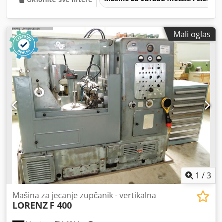
Mali oglas
1
/
3
Mašina za jecanje zupčanik - vertikalna
LORENZ
F 400