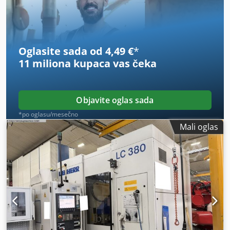
Maksimalna širina zuba za radijalno-aksijalno glodanje.
Maksimalni modul. Maksimalni nagib zuba. Najmanji broj
zuba za obradu: 190 mm, 200 mm, 140 mm, 200 mm, 240
mm, 5 mm, proizvoljno. Alat: maksimalni prečnik 140 mm,
Oglasite sada od 4,49 €
*
maksimalna dužina 165 mm. Maksimalno tangencijalno
11 miliona kupaca
vas čeka
pomeranje glodalice 100 mm, maksimalno vertikalno
pomeranje glodalice 260 mm. Stezni sto: razmak između
centra glodalice i centra vratila za stezanje 50 - 250 mm,
prečnik steznog stola 300 mm. 110 mm, 350皿. Cedpfx
Objavite oglas sada
Ajzhhcascterf
*po oglasu/mesečno
Mali oglas