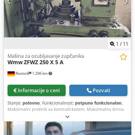
1
/
11
Mašina za ozubljavanje zupčanika
Wmw
ZFWZ 250 X 5 A
Rostock
1.296 km
Informacije o ceni
Pozvati
Stanje:
polovno
, Funkcionalnost:
potpuno funkcionalan
,
Maksimalni prečnik sa kontradržačem. Maksimalna širina
zuba za aksijalno glodanje: Pravo zupčanje 250 mm
spoljašnji prečnik, 50 - 100 mm spoljašnji prečnik, 100 -
250 mm. Spiralno zupčanje do 45° nagiba zuba, spoljašnji
prečnik 35 - 100 mm, spoljašnji prečnik 100 - 250 mm.