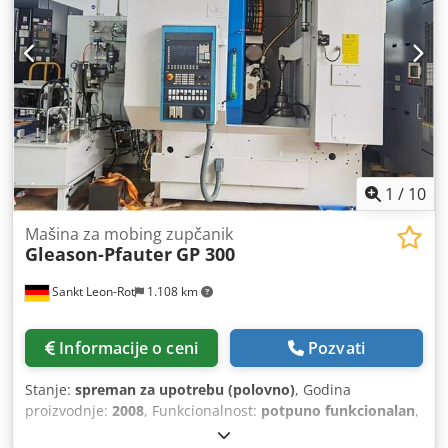
glodala - maks. 160 mm Dužina pužnog glodala - maks. 330
mm Tangencijalni hod maks. 300 mm Aksijalna brzina
10.000 mm/min Tangencijalna brzina maks. 3000 mm/min
Radijalna brzina 7.500 mm/min Codpfeyt Rvhox Actsrf
Zapremina ulja 100 l Zapremina rashladnog sredstva 780 l
Hod protivdržača 540 mm Ukupna potrebna snaga 50,00
kW Težina mašine cca 16,00 t Potreban prostor cca 6,00 x
4,50 x V3,50 m za sledeće procese: aksijalno valjčno
glodanje, povremeno glodanje, glodanje pužnih točkova,
fazetiranje, ovilavanje; NC protivdržač
1
/
10
Mašina za mobing zupčanik
Gleason-Pfauter
GP 300
Sankt Leon-Rot
1.108 km
Informacije o ceni
Pozvati
Stanje:
spreman za upotrebu (polovno)
, Godina
proizvodnje:
2008
, Funkcionalnost:
potpuno funkcionalan
,
GP300 CNC valcna glodalica za zupčanja, MOKRO