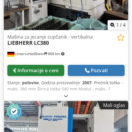
1
/
4
Mašina za jecanje zupčanik - vertikalna
LIEBHERR
LC380
Unterschleißheim
868 km
Informacije o ceni
Pozvati
Stanje:
polovno
, Godina proizvodnje:
2007
, Prečnik točka -
maks. 380 mm Širina točka 540 mm Modul - maks. 7
Upravljanje SINUMERIK 840 D Aksijalni hod 600 mm
Prečnik stola 317 mm Brzina stola 100 obr/min Glava
Mali oglas
glodalice - zakretna + / - 35 stepeni Pogon glodalne vretena
27,00 kW Brzine glodala - bezstupanjsko do 1500 obr/min
Prečnik glodala 160 mm Dužina glodala maks. 330 mm
Brzina glave glodalice maks. 3000 1/min Prečnik pužnog