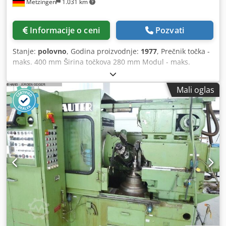
Metzingen
1.031 km
Informacije o ceni
Pozvati
Stanje:
polovno
, Godina proizvodnje:
1977
, Prečnik točka -
maks. 400 mm Širina točkova 280 mm Modul - maks.
KSNUMKS Modul - min. 4 Ukupna potreba za napajanjem
15 kV Težina mašine oko 6000 kg Zahtevi za prostor cca. m
Mali oglas
L O R E N Z Univerzalni - Hobbing mašina Tip F 400 Godina
izgradnje 1977 S / br 8687 _____ Rad-durchm. min./maks.
400 mm Područje modula 1 - 4 Broj zuba cca. 8 – 210 Širina
glodanja cca. 280 mm maks. radni predmet dužina
instalacije cca. Svirstvo Do 450 mm Nosač za glodanje
okreće se do 60 ° Veličina glodalice dia. k dugačak 160 k
220 mm Raseljavanje glodalice maks. 180 mm Brzine
glodalice 125-500 rpm Tabela-kroz. k Bore 375 k 80 mm
Opseg hranjenja: aksijalni 0.31 - 4.00 mm / VU radijalno
0.12 – 1.60 mm/WU tangencijalno 0,035 – 4,5 mm/min.
glodanje vretena pogon cca. 8 kV Ukupni pogon ca. max. 15
kV - 380 V - 50 Hz Težina cca. 6.000 kg Dodatna oprema /
Specijalna oprema • Različiti programi glodanja koji se