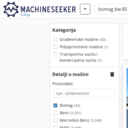
Srbija
Kategorija
Građevinske mašine
(40)
Poljoprivredne mašine
(1)
Transportna vozila i
komercijalna vozila
(1)
Detalji o mašini
Proizvođač:
Bomag
(42)
Benz
(5.351)
Mercedes-Benz
(5.349)
MAN
(3.408)