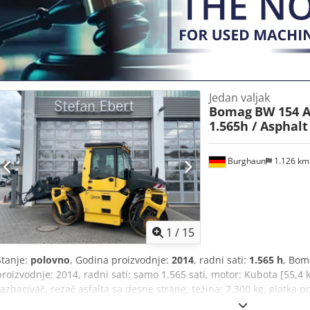
Jedan valjak
Bomag
BW 154 A
1.565h / Asphal
Burghaun
1.126 k
1
/
15
Stanje:
polovno
, Godina proizvodnje:
2014
, radni sati:
1.565 h
, Bom
proizvodnje: 2014, radni sati: samo 1.565 sati, motor: Kubota [55,
razbacivač, rezač asfalta sa desne strane, težina: 7.300 kg, glatka 
za neposrednu upotrebu. Na zahtev, izradićemo vam ponudu za lizi