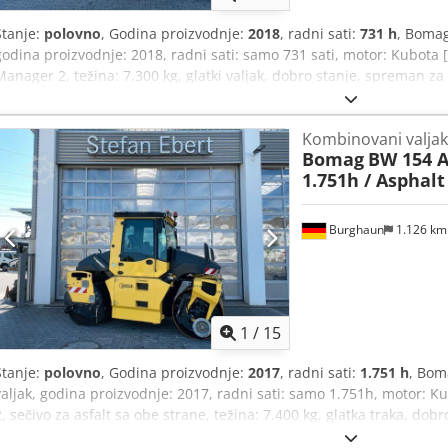
Stanje:
polovno
, Godina proizvodnje:
2018
, radni sati:
731 h
, Boma
godina proizvodnje: 2018, radni sati: samo 731 sati, motor: Kubota 
Manager 2, težina: 7.300 kg, glatki valjak, dobro stanje, spreman
ponuditi ponudu za lizing ili finansiranje. Gospodin Mihm (tel. će 
možete pronaći na našoj web stranici. Podložno greškama i prethodn
Kombinovani valjak
Dodatne informacije = Obratite se Tobiasu Ebertu za više informacij
Bomag
BW 154 A
1.751h / Asphal
Burghaun
1.126 k
1
/
15
Stanje:
polovno
, Godina proizvodnje:
2017
, radni sati:
1.751 h
, Bom
valjak, godina proizvodnje: 2017, radni sati: samo 1.751h, motor: 
2, sečivo za asfalt sa obe strane, težina: 7.400 kg, glatka traka, d
upotrebu. Na zahtev, nudimo vam ponudu za lizing ili finansiranje;