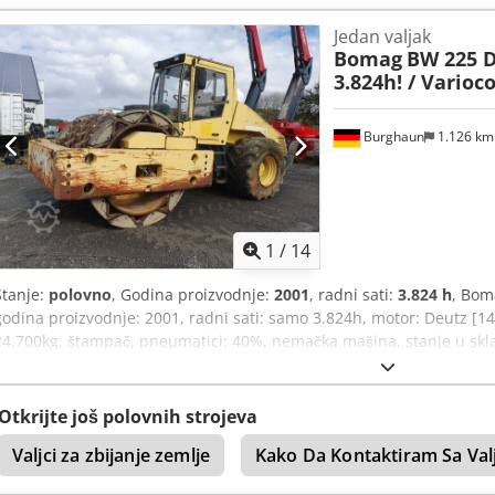
(Tel. će vam rado pomoći. Dodatne informacije možete pronaći na n
Jedan valjak
prethodnoj prodaji! Moguće iznajmljivanje. Codpfx Anozpdh Ujuorf 
Bomag
BW 225 D-
Tobiasu Eberta za dodatne informacije.
3.824h! / Varioc
Burghaun
1.126 k
1
/
14
Stanje:
polovno
, Godina proizvodnje:
2001
, radni sati:
3.824 h
, Bom
godina proizvodnje: 2001, radni sati: samo 3.824h, motor: Deutz [14
24.700kg, štampač, pneumatici: 40%, nemačka mašina, stanje u sk
upotrebu Na zahtev možemo Vam ponuditi leasing ili finansiranje. 
raspolaganju za dodatne informacije. Više informacija možete pron
prodaja su mogući! Iznajmljivanje je moguće. Crsdpfxezpdhze Anujf
Otkrijte još polovnih strojeva
Tobiasu Ebertu za više informacija.
Valjci za zbijanje zemlje
Kako Da Kontaktiram Sa Val