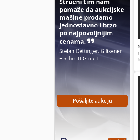
Stručni tim nam
pomaže da aukcijske
mašine prodamo
jednostavno i brzo
po najpovoljnijim
cenama.
Stefan Oettinger, Gläsener
+ Schmitt GmbH
Pošaljite aukciju