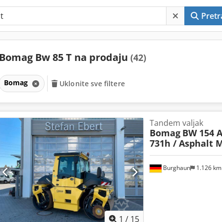
Pretr
Bomag Bw 85 T na prodaju
(42)
Bomag
Uklonite sve filtere
Tandem valjak
Bomag
BW 154 A
731h / Asphalt 
Burghaun
1.126 k
1
/
15