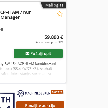
. Podložno greškama i prethodnoj
Mali oglas
formacije = Obratite se Tobiasu Ebertu
CP-4i AM / nur
t Manager
m
59.890 €
Fiksna cena plus PDV
Pošalji upit
ag BW 154 ACP-4i AM kombinovani
: Kubota [55,4 kW/75 KS], Asphalt
 traka, dobro stanje, spreman za
ili finansiranje; gospodin Mihm (Tel.
eb stranici. Podložno greškama i
ije = Codpfezq Tzmox Anuerf Obratite
Pošaljite aukciju