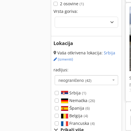
2 osovine
(1)
Vrsta goriva:
Lokacija
Vaša otkrivena lokacija:
Srbija
(izmeniti)
radijus:
neograničeno
(42)
Srbija
(1)
Nemačka
(26)
Španija
(6)
Belgija
(4)
jak
Hamm 3520
Hamm 3518
Hamm 3414
Francuska
(4)
Prikaži više