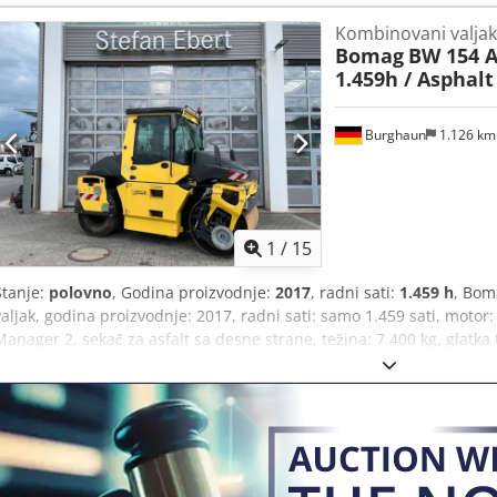
pomoći. Dodatne informacije možete pronaći na našoj web stranici
Kombinovani valjak
prodaji! Credjzq Tztopfx Anusf Moguće iznajmljivanje. = Dodatne in
Bomag
BW 154 A
za dodatne informacije.
1.459h / Asphal
Burghaun
1.126 k
1
/
15
Stanje:
polovno
, Godina proizvodnje:
2017
, radni sati:
1.459 h
, Bom
valjak, godina proizvodnje: 2017, radni sati: samo 1.459 sati, motor
Manager 2, sekač za asfalt sa desne strane, težina: 7.400 kg, glatka
neposrednu upotrebu. Na zahtev, dostavićemo vam ponudu za lizing 
će vam rado pomoći. Dodatne informacije možete pronaći na našoj v
prethodnoj prodaji! Moguće izdavanje u zakup. = Dodatne informac
se Tobiasu Eबर्टu za više informacija.