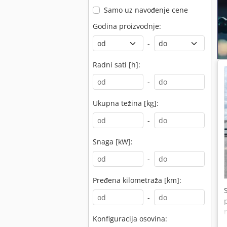
Samo uz navođenje cene
Godina proizvodnje:
-
Radni sati [h]:
-
Ukupna težina [kg]:
-
Snaga [kW]:
-
Pređena kilometraža [km]:
-
Konfiguracija osovina: