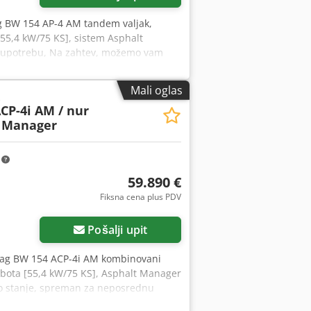
g BW 154 AP-4 AM tandem valjak,
[55,4 kW/75 KS], sistem Asphalt
 za upotrebu, Na zahtev, možemo vam
rado pomoći. Dodatne informacije
oj prodaji! Csdjzq Tzyjpfx Anusrf =
Mali oglas
a.
CP-4i AM / nur
t Manager
m
59.890 €
Fiksna cena plus PDV
Pošalji upit
ag BW 154 ACP-4i AM kombinovani
Kubota [55,4 kW/75 KS], Asphalt Manager
obro stanje, spreman za neposrednu
 gospodin Mihm (tel. će vam rado