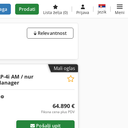
aga
Prodati
Jezik
Lista želja
(0)
Prijava
Meni
Relevantnost
Mali oglas
P-4i AM / nur
Manager
m
64.890 €
Fiksna cena plus PDV
Pošalji upit