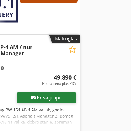
Mali oglas
P-4 AM / nur
t Manager
m
49.890 €
Fiksna cena plus PDV
Pošalji upit
ag BW 154 AP-4 AM valjak, godina
4 kW/75 KS], Asphalt Manager 2, Bomag
površina valjka, dobro stanje, spreman
ng ili finansiranje. Gospodin Mihm