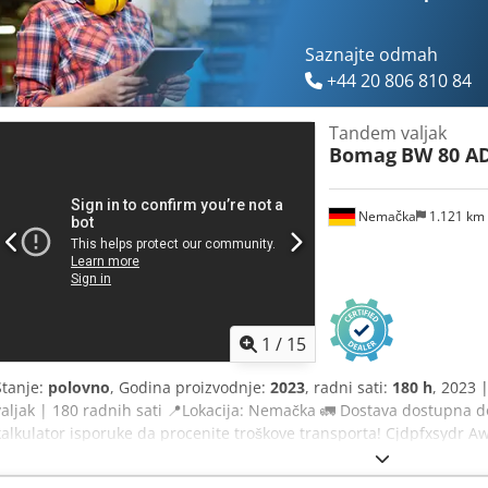
Sigurne i fleksibilne opcije plaćanja 🔄 Razmatrate druge opcije op
za sve vlasnike i operatere opreme – lako dostupni na našoj platfor
Saznajte odmah
+44 20 806 810 84
Tandem valjak
Bomag
BW 80 AD
Nemačka
1.121 km
1
/
15
Stanje:
polovno
, Godina proizvodnje:
2023
, radni sati:
180 h
, 2023
valjak | 180 radnih sati 📍Lokacija: Nemačka 🚛 Dostava dostupna do
kalkulator isporuke da procenite troškove transporta! Cjdpfxsydr 
EUR ili ponudite svoju cenu. Plaćanje pri isporuci moguće uz pris
👷‍♂️ Inspekciju obavio nezavisni ekspert 41 inspekciona tačka, 41 od