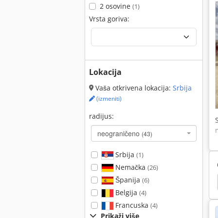
2 osovine
(1)
Vrsta goriva:
Lokacija
Vaša otkrivena lokacija:
Srbija
(izmeniti)
radijus:
neograničeno
(43)
Srbija
(1)
Nemačka
(26)
Španija
(6)
jak
Hamm 3520
Hamm 3518
Hamm 3414
Belgija
(4)
Francuska
(4)
Prikaži više