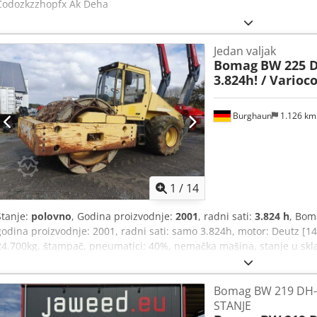
Codozkzzhopfx Ak Deha
Jedan valjak
Bomag
BW 225 D-
3.824h! / Varioc
Burghaun
1.126 k
1
/
14
Stanje:
polovno
, Godina proizvodnje:
2001
, radni sati:
3.824 h
, Bom
godina proizvodnje: 2001, radni sati: samo 3.824h, motor: Deutz [14
24.700kg, štampač, pneumatici: 40%, nemačka mašina, stanje u sk
upotrebu Chodpfx Akjzpdhzs Doa Na zahtev možemo Vam ponuditi le
Mihm (tel.) Vam je na raspolaganju za dodatne informacije. Više i
Bomag BW 219 DH-4
sajtu. Greške i prethodna prodaja su mogući! Iznajmljivanje je mog
STANJE
se Tobiasu Ebertu za više informacija.