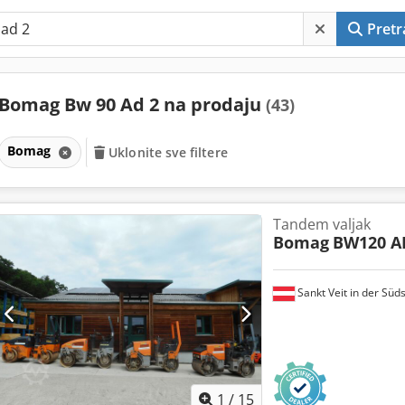
Pretr
Bomag Bw 90 Ad 2 na prodaju
(43)
Bomag
Uklonite sve filtere
Tandem valjak
Bomag
BW120 A
Sankt Veit in der Süd
1
/
15