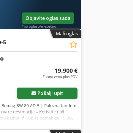
reme? Nudimo korisne alate i resurse
mi.
Objavite oglas sada
*po oglasu/mesečno
Mali oglas
-5
19.900 €
Fiksna cena plus PDV
Pošalji upit
 | Bomag BW 80 AD-5 | Polovna tandem
 vaše destinacije – Koristite naš
Awo Ak Djha 💰 Kupite odmah za 19.900
tupačnu naknadu (podložno odobrenju)*
obreno ✅ 0 nedostataka ℹ️ 0 troškova ⚠️