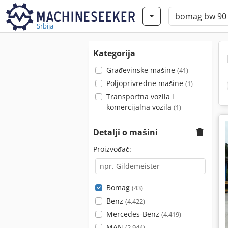
Srbija
Kategorija
Građevinske mašine
(41)
Poljoprivredne mašine
(1)
Transportna vozila i
komercijalna vozila
(1)
Detalji o mašini
Proizvođač:
Bomag
(43)
Benz
(4.422)
Mercedes-Benz
(4.419)
MAN
(2.944)