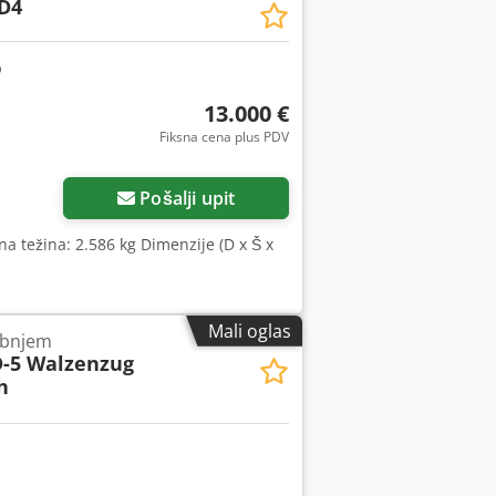
D4
13.000 €
Fiksna cena plus PDV
Pošalji upit
na težina: 2.586 kg Dimenzije (D x Š x
Mali oglas
ubnjem
-5 Walzenzug
h