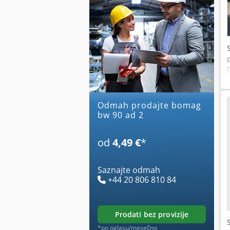
Odmah prodajte bomag
bw 90 ad 2
od
4,49 €
*
Saznajte odmah
+44 20 806 810 84
prodati bez provizije
*po oglasu/mesečno