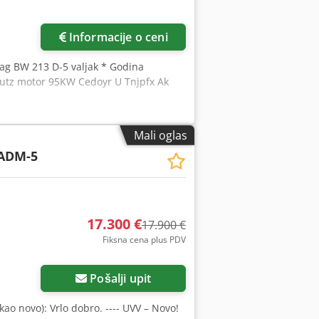
Informacije o ceni
ag BW 213 D-5 valjak * Godina
Deutz motor 95KW Cedoyr U Tnjpfx Ak
Mali oglas
ADM-5
17.300 €
17.900 €
Fiksna cena plus PDV
Pošalji upit
 kao novo): Vrlo dobro. ---- UVV – Novo!