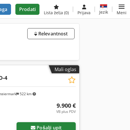
aga
Prodati
Jezik
Lista želja
(0)
Prijava
Meni
Relevantnost
Mali oglas
D-4
steiermark
522 km
9.900 €
VB plus PDV
Pošalji upit