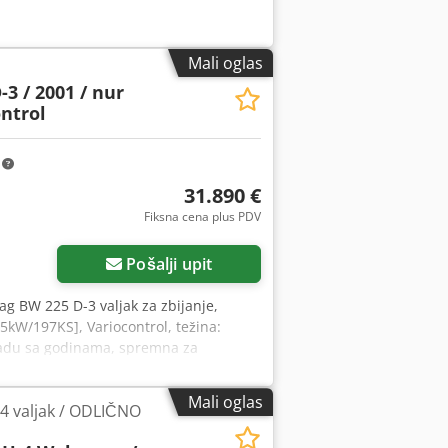
Mali oglas
3 / 2001 / nur
ontrol
m
31.890 €
Fiksna cena plus PDV
Pošalji upit
ag BW 225 D-3 valjak za zbijanje,
5kW/197KS], Variocontrol, težina:
ladu sa godinama, spremna za
asing ili finansiranje. Gospodin
nformacija možete pronaći na našem
Mali oglas
 valjak / ODLIČNO
uće. = Dodatne informacije = Obratite