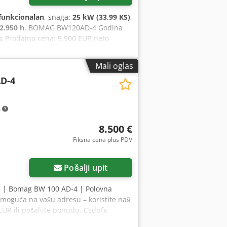
funkcionalan
, snaga:
25 kW (33,99 KS)
,
2.950 h
, BOMAG BW120AD-4 Godina
kg Prodajna cena: 9.900 EUR neto
sati 25,2 kW Kubota 2.600 kg Prodajna
rojaču: 4.356 sati 20,1 kW Deutz
Mali oglas
dnje: 2006 Prema brojaču: 7.771 sati
D-4
00 EUR neto Takođe, moguća povoljna
m
8.500 €
Fiksna cena plus PDV
Pošalji upit
7 | Bomag BW 100 AD-4 | Polovna
 moguća na vašu adresu – koristite naš
EUR ili pošaljite ponudu. Csdpfx
 (podložno odobrenju)* 👷‍♂️ Pregledao