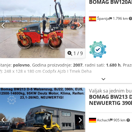
BOMAG
BW120A
Španija
1.796 km
1
/
9
Stanje:
polovno
, Godina proizvodnje:
2007
, radni sati:
1.680 h
, Praz
V): 248 x 128 x 180 cm Codpfx Ajzb I Tmek Deha
Valjak sa jednim b
BOMAG
BW213 D
NEWUERTIG 390
Aichach
905 km