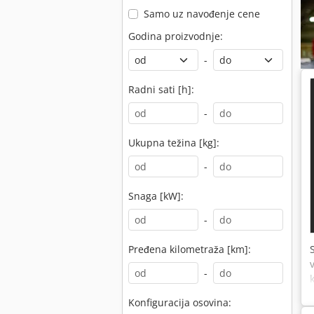
Samo uz navođenje cene
Godina proizvodnje:
-
Radni sati [h]:
-
Ukupna težina [kg]:
-
Snaga [kW]:
-
Pređena kilometraža [km]:
-
Konfiguracija osovina: