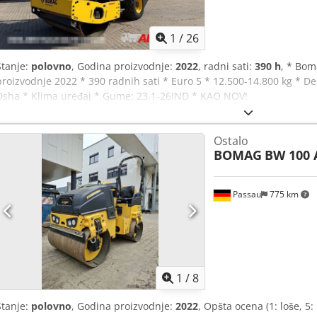
1
/
26
Stanje:
polovno
, Godina proizvodnje:
2022
, radni sati:
390 h
, * Bom
proizvodnje 2022 * 390 radnih sati * Euro 5 * 12.500-14.800 kg * 
Dsha * Klima uređaj * Gume: 23,1-26IND * KAO NOV!
Ostalo
BOMAG
BW 100 
Passau
775 km
1
/
8
Stanje:
polovno
, Godina proizvodnje:
2022
, Opšta ocena (1: loše, 5: