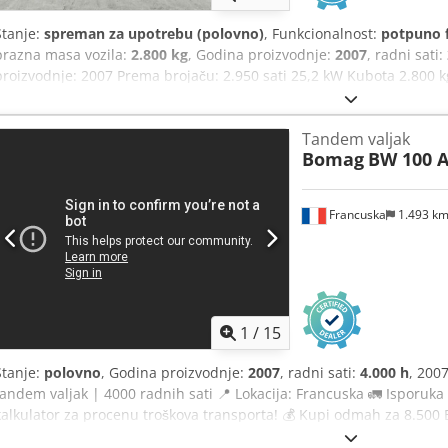
Stanje:
spreman za upotrebu (polovno)
, Funkcionalnost:
potpuno 
prazna masa vozila:
2.800 kg
, Godina proizvodnje:
2007
, radni sati:
proizvodnje: 2007 Prema brojaču: 2.950 sati 25,2 kW Kubota 2.800 
BOMAG BW100AD-4 Godina proizvodnje: 2005 Prema brojaču: 6.594 
cena: 8.800 EUR neto Hamm HD 10 Godina proizvodnje: 2006 Prema b
Tandem valjak
2.450 kg Prodajna cena: 8.800 EUR neto Hamm HD 10 Godina proizvo
Bomag
BW 100 A
20,1 kW Deutz Codszc Iyvspfx Ak Djha 2.450 kg Prodajna cena: 8.8
dostava!
Francuska
1.493 k
1
/
15
Stanje:
polovno
, Godina proizvodnje:
2007
, radni sati:
4.000 h
, 200
tandem valjak | 4000 radnih sati 📍 Lokacija: Francuska 🚛 Isporuka
kalkulator za procenu troškova transporta! 💰 Kupi odmah za 8.500 
Akszim T Hj Dsha Plaćanje pri isporuci dostupno uz malu nadoknadu