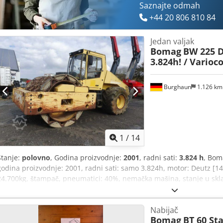
Saznajte odmah
+44 20 806 810 84
Jedan valjak
Bomag
BW 225 D-
3.824h! / Varioc
Burghaun
1.126 k
1
/
14
Stanje:
polovno
, Godina proizvodnje:
2001
, radni sati:
3.824 h
, Bom
godina proizvodnje: 2001, radni sati: samo 3.824h, motor: Deutz [14
24.700kg, štampač, pneumatici: 40%, nemačka mašina, stanje u sk
upotrebu Chedpfezpdhzsx Alwoa Na zahtev možemo Vam ponuditi lea
Mihm (tel.) Vam je na raspolaganju za dodatne informacije. Više i
Nabijač
sajtu. Greške i prethodna prodaja su mogući! Iznajmljivanje je mog
Bomag
BT 60 St
se Tobiasu Ebertu za više informacija.