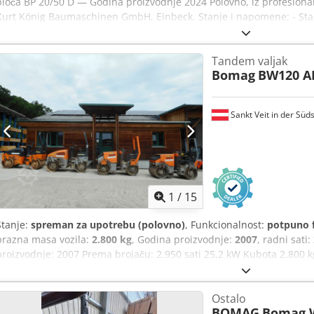
ploča BP 20/50 D — Godina proizvodnje 2024 Polovno, iz profesiona
Kurt König Baumaschinen GmbH, Einbeck. Stanje i napomene: - Sta
servisirano - Funkcionalnost: Potpuno ispravno - Fotografije proizv
aktuelne slike u slučaju interesovanja - Razgledanje moguće u 375
Tandem valjak
Chedpfx Ajy A E U Sslwsa Cena 1.900 EUR bez PDV-a | EXW Einbeck 
Bomag
BW120 A
Sankt Veit in der Süd
1
/
15
Stanje:
spreman za upotrebu (polovno)
, Funkcionalnost:
potpuno 
prazna masa vozila:
2.800 kg
, Godina proizvodnje:
2007
, radni sati:
proizvodnje: 2007 Prema brojaču: 2.950 sati 25,2 kW Kubota 2.800 
BOMAG BW100AD-4 Godina proizvodnje: 2005 Prema brojaču: 6.594 
cena: 8.800 EUR neto Hamm HD 10 Godina proizvodnje: 2006 Prema b
Ostalo
2.450 kg Chodpszc Iyvofx Alwsa Prodajna cena: 8.800 EUR neto Ha
BOMAG
Bomag 
Prema brojaču: 7.771 sati 20,1 kW Deutz 2.450 kg Prodajna cena: 8