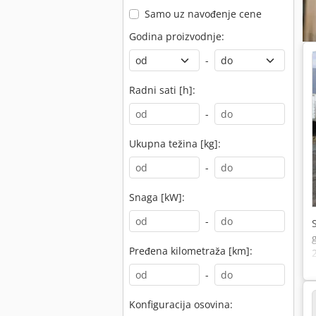
Samo uz navođenje cene
Godina proizvodnje:
-
Radni sati [h]:
-
Ukupna težina [kg]:
-
Snaga [kW]:
-
Pređena kilometraža [km]:
-
Konfiguracija osovina: