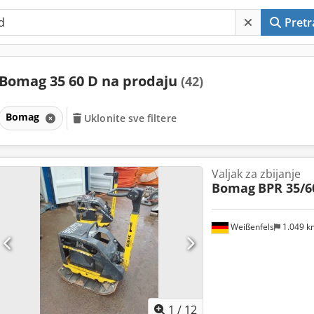
Pretr
Bomag 35 60 D na prodaju
(42)
Bomag
Uklonite sve filtere
Valjak za zbijanje
Bomag
BPR 35/6
Weißenfels
1.049 
1
/
12