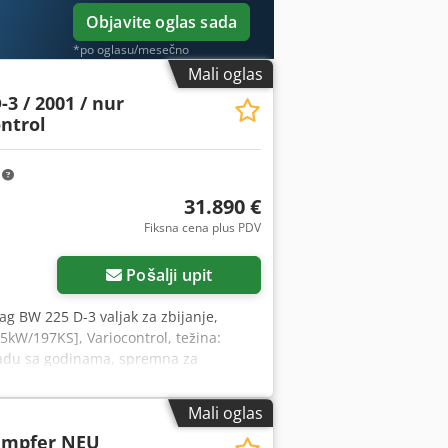
Objavite oglas sada
*po oglasu/mesečno
Mali oglas
3 / 2001 / nur
ontrol
m
31.890 €
Fiksna cena plus PDV
Pošalji upit
ag BW 225 D-3 valjak za zbijanje,
5kW/197KS], Variocontrol, težina:
ladu sa godinama, spremna za
sing ili finansiranje. Gospodin
nformacija možete pronaći na našem
Mali oglas
uće. = Dodatne informacije = Obratite
ampfer NEU