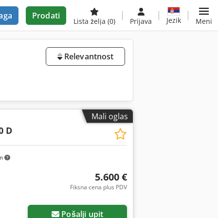
aga
Prodati
Jezik
Lista želja
(0)
Prijava
Meni
Relevantnost
Mali oglas
0 D
km
5.600 €
Fiksna cena plus PDV
Pošalji upit