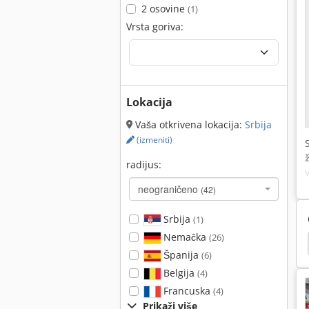
2 osovine
(1)
Vrsta goriva:
Lokacija
Vaša otkrivena lokacija:
Srbija
(izmeniti)
radijus:
neograničeno
(42)
Srbija
(1)
Nemačka
(26)
jak
Hamm 3520
Hamm 3518
Hamm 3414
Španija
(6)
Belgija
(4)
Francuska
(4)
Prikaži više