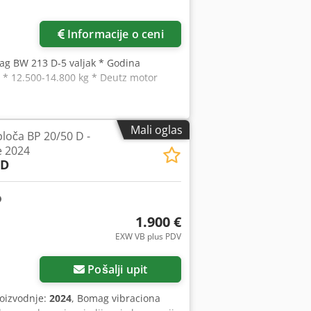
Informacije o ceni
ag BW 213 D-5 valjak * Godina
 * 12.500-14.800 kg * Deutz motor
Mali oglas
loča BP 20/50 D -
e 2024
 D
1.900 €
EXW VB plus PDV
Zatražite više slika
Pošalji upit
roizvodnje:
2024
, Bomag vibraciona