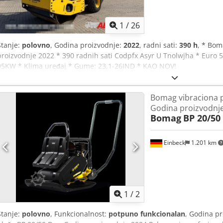
1
/
26
Stanje:
polovno
, Godina proizvodnje:
2022
, radni sati:
390 h
, * Bom
proizvodnje 2022 * 390 radnih sati Codpfx Asyr U Tnolwjha * Euro 5
95KW * Klima uređaj * Gume: 23,1-26IND * KAO NOV!
Bomag vibraciona p
Godina proizvodnj
Bomag
BP 20/50
Einbeck
1.201 km
1
/
2
Stanje:
polovno
, Funkcionalnost:
potpuno funkcionalan
, Godina p