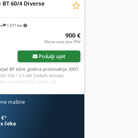
 BT 60/4 Diverse
en
1.071 km
900 €
Fiksna cena plus PDV
Pošalji upit
jač BT 60/4, godina proizvodnje 2007,
GX 100 / 2,5 kW Cedpfx Alsvxpc
 PLAĆA SAMO NETO CENA! SVE
upoprodajnih ugovora, faktura,
oslovanja (vidi Impressum).
vne mašine
 €
*
s čeka