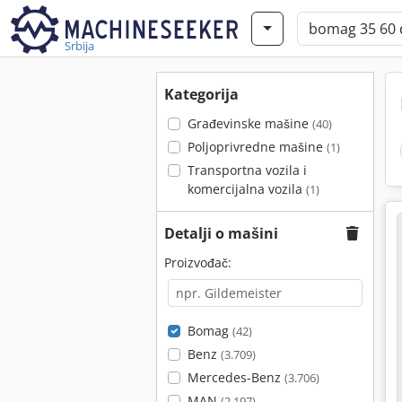
Srbija
Kategorija
Građevinske mašine
(40)
Poljoprivredne mašine
(1)
Transportna vozila i
komercijalna vozila
(1)
Detalji o mašini
Proizvođač:
Bomag
(42)
Benz
(3.709)
Mercedes-Benz
(3.706)
MAN
(2.197)