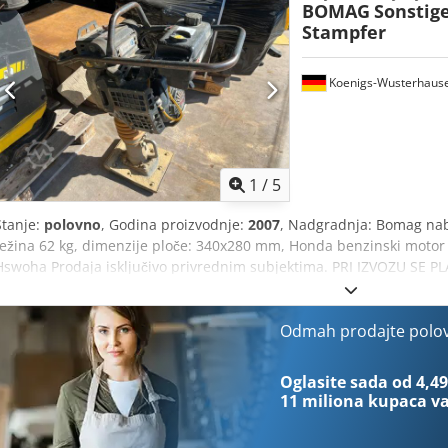
BOMAG
Sonstige
Stampfer
Koenigs-Wusterhaus
1
/
5
Stanje:
polovno
, Godina proizvodnje:
2007
, Nadgradnja: Bomag nabi
težina 62 kg, dimenzije ploče: 340x280 mm, Honda benzinski motor 
Hswoha Prodaja isključivo privrednim subjektima. PRI IZVOZU SE
INFORMACIJE BEZ GARANCIJE, UKLJ. OPREMU I PRIBOR. Osnov svih k
profaktura, narudžbina i prodajnih razgovora su naši Opšti uslovi p
Odmah prodajte polo
Oglasite sada od 4,49
11 miliona kupaca
va