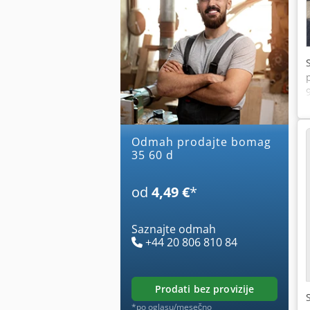
Odmah prodajte bomag
35 60 d
od
4,49 €
*
Saznajte odmah
+44 20 806 810 84
prodati bez provizije
*po oglasu/mesečno