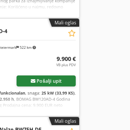
lnog parka za iznajmljivanje kompanije
nje: Korišćeno u najmu, redovno
oda uskoro — kontaktirajte nas za
74 Einbeck uz prethodni dogovor
Mali oglas
| Dostava na upit
D-4
steiermark
522 km
9.900 €
VB plus PDV
Pošalji upit
funkcionalan
, snaga:
25 kW (33,99 KS)
,
2.950 h
, BOMAG BW120AD-4 Godina
kg Prodajna cena: 9.900 EUR neto
sati 25,2 kW Kubota 2.600 kg Prodajna
rojaču: 4.356 sati 20,1 kW Deutz
Mali oglas
mm HD 10 Godina proizvodnje: 2006
Walze BW75H DE
.800 EUR neto Takođe, moguća povoljna