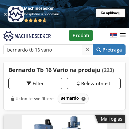
Machineseeker
Ka aplikaciji
Besplatno u prodavnici
Prodati
Pretraga
Bernardo Tb 16 Vario na prodaju
(223)
Filter
Relevantnost
Bernardo
Uklonite sve filtere
Mali oglas