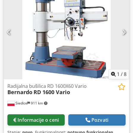
1
/
8
Radijalna bušilica RD 1600X60 Vario
Bernardo
RD 1600 Vario
Siedlce
911 km
Informacije o ceni
Pozvati
Stanje:
novo
, Funkcionalnost:
potpuno funkcionalan
,