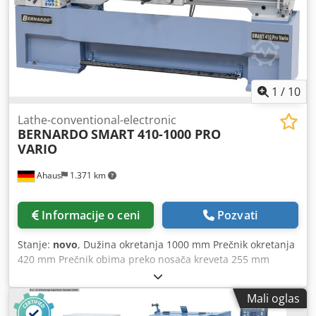
kutija - Velika širina otvora za mašinsku obradu velikih
radnih predmeta - Robusna konstrukcija u modernom
dizajnu Dksdsxaamhjpfx Ab Tjr Obim isporuke -
Segmentirani gornji snop - Biegesegm. 25 | 30 | 35 | 40 |
50 | 75 | 100 | 150 | 200 | 300 | 500 | 510 mm
1
/
10
Lathe-conventional-electronic
BERNARDO
SMART 410-1000 PRO
VARIO
Ahaus
1.371 km
Informacije o ceni
Pozvati
Stanje:
novo
, Dužina okretanja 1000 mm Prečnik okretanja
420 mm Prečnik obima preko nosača kreveta 255 mm
Prečnik okretanja u ofsetu 580 mm vreteno otvor 52.0 mm,
Brzina 30-550 / 550-3000 rpm Širina kreveta 250 mm
Mali oglas
vreteno držač 55029 D 1-6 Konjić Konus 4 MK Pero putanja