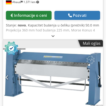
Ahaus
1.371 km
mm / D8 - Fiksna maska - Otvor blende prečnika. maks. 180
mm - Rotirajući okvir - Prolaz diam. maks. 120 mm - Nožna
pedala sa funkcijom kočnice u skladu sa CE Dkedpfx
Informacije o ceni
Pozvati
Aoxaau Ejb Tsr - Zaštitni uređaj za brzu promenu čeličnog
držača - LED mašina svetlo - Prvo punjenje sa Shell Tellus
Stanje:
novo
, Kapacitet bušenja u čeliku (prečnik) 50.0 mm
46 - Stezni disk 450 mm - 2 saveta za centriranje -
Projekcija 360 mm hod bušenja 225 mm, Morse Konus 4
Frekvenciju - Digitalni prikaz brzine - Papučica kvačilo - Brzi
MK Dkodpfx Aexacc Ssb Ter Tabela: 570 k 480 mm Sečenje
prelaz uzdužno i ravno - Rashladne tečnosti uređaj - Brza
navoja M 42 čelik obrtaja 50-316 / 316-2200 rpm Brzina
promena čelični držač sa 4 umetaka - Zamenljivi točkovi -
Mali oglas
ishrane 0.08 - 0.50 mm / obrtaja Prečnik kolone 180 mm
Smanjenje rukav - Swarf zadnji zid - Operativni alat
Udaljenost vreteno / sto maks. 580 mm Udaljenost vreteno
/ osnovna ploča maks. 1185 mm Ukupna potreba za
napajanjem 3.0 kV Težina 630 kg Dimenzije LV 1020 k 750 k
2340 mm GB KSNUMKS NC Vario usmerena kolona bušilica
je opremljena sa beskonačno promenljiva kontrola brzine,
što povećava brzinu sečenja može se optimalno prilagoditi
radnom komadu. Zbog teške, masivne Dizajniran je
prvenstveno za upotrebu od strane profesionalnih
korisnika ili u mašinstvu ili radionicama. Svojstva - Svi
radovi na podešavanju se obavljaju direktno na velikom .
Ekran osetljiv na dodir - Opremljen motorizovanim
podešavanjem visine stola kao standard - 6k automatska