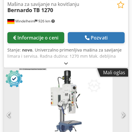
Mašina za savijanje na kovitlanju
Bernardo
TB 1270
Mindelheim
926 km
Informacije o ceni
Pozvati
Stanje:
novo
, Univerzalno primenljiva mašina za savijanje
limara i servisa. Radna dužina: 1270 mm Mak. debljina
lima (400 N / mm²): 2,0 mm Maks. širina otvaranja: 45 mm
Ugao savijanja: 0 - 135° Širina: 1620 mm Dubina *: 1115
Mali oglas
mm Visina: 1150 mm Težina cca.: 340 kg * sa zadnjim
kolosekom Karakteristike: - Univerzalno primenljiva mašina
za savijanje za limarske i servisne radionice - Robusna
konstrukcija u modernom dizajnu - Lako podešavanje
gornjeg snopa pomoću nožne pedale, ruke su slobodne za
radnog predmeta - Ručna mašina za savijanje za
standardne zadatke savijanja - Segmentirani gornji snop
za veliki broj mogućnosti savijanja - Optimalan odnos cena
i performanse - Brz i jednostavan proces savijanja pomoću
pramčane ručke - Lako podešavanje donjeg snopa na