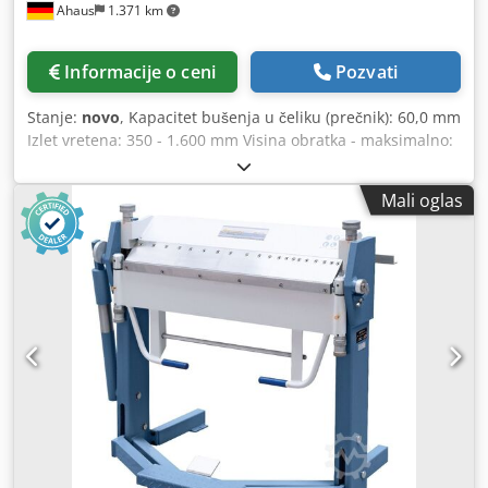
Ahaus
1.371 km
promene pozicije vretena omogućuje serijsku proizvodnju
Tasteri na kontrolnom panelu omogućavaju zaključavanje
ili otključavanje glave i stuba zasebno ili istovremeno
Informacije o ceni
Pozvati
Vodilice kraka kaljene i brušene Pravilno izbalansirana
mašina osigurava idealan posmak vretena Idealna za
Stanje:
novo
, Kapacitet bušenja u čeliku (prečnik): 60,0 mm
bušenje, razvrtanje, upuštanje i narezivanje navoja
Izlet vretena: 350 - 1.600 mm Visina obratka - maksimalno:
Tehnička specifikacija Maks. kapacitet bušenja: 60 mm
665 x 1.250 mm Obrtaji: 38 - 2.000 o/min Dodpexaa H Ujfx
Maks. kapacitet narezivanja navoja: M46 Konus vretena:
Ab Tekr Prihvat vretena: MK 5 Osnovna ploča: 960 x 1.760
MK 5 Minimalni broj obrtaja vretena: 38 o/min Maksimalni
Mali oglas
mm Rezanje navoja: M42 Hod vretena: 325 mm Ukupna
broj obrtaja vretena: 2000 o/min Promena brzina – broj
potrebna snaga: 4,0 kW Težina mašine cca: 3.800 kg
stepeni / beskonačno: beskonačno (38–275, 275–2000)
Dimenzije D-Š-V: 2.600 x 1.100 x 2.770 mm Karakteristike: -
Prenos snage: zupčanik Automatski posmak vretena –
Standardno sa beskonačnom regulacijom broja obrtaja -
opseg: (8) 0,06 – 1,00 mm/obrtaj Minimalno rastojanje
Odabrani broj obrtaja se prikazuje digitalno - Vreteno za
vreteno/stub: 350 mm Maksimalno rastojanje vreteno/stub:
bušenje sa visokom tačnošću kružnog hoda - Automatska
1600 mm Rastojanje vreteno/radni sto: 165–750 mm
kočnica vretena - Ruka, glava za bušenje i stub sa
Minimalno rastojanje vreteno/donja ploča: 665 mm
nezavisnom hidrauličnom stegom - Velika osnovna ploča,
Maksimalno rastojanje vreteno/donja ploča: 1250 mm
idealna za obradu velikih radnih komada - Debelozidni,
Vertikalni hod kraka sa glavom: 585 mm Horizontalni hod
brušeni stub za povećanu kliznost konzole - Jednostavno
glave bušilice: 1250 mm Hod pinole: 325 mm Prečnik
podešavanje visine konzole preko elektromotora za
stuba: n.d. mm Dimenzije prizmastog stola: 750 x 500 x 500
podizanje - Položaj vretena ostaje nepromenjen, idealno za
mm Radna površina donje ploče: 1740 x 980 mm Snaga
serijsku proizvodnju - Pomoću pritisnog dugmeta glava za