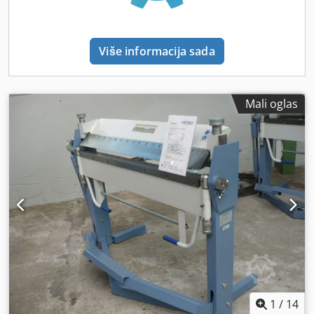
moment pri niskim obrtajima i gotovo konstantnu brzinu
pod opterećenjem • Beskonačno podešavanje obrtaja,
trenutna vrednost očitava se na digitalnom displeju •
Više informacija sada
Raznovrsna primena u opštoj mašinskoj obradi,
proizvodnji, izradi pojedinačnih delova... • Izvadivi most
omogućava obradu velikih komada • Standardno opremljen
brzim pomeranjem u uzdužnoj i poprečnoj osi za
Mali oglas
smanjenje pomoćnih vremena • Moderni ležajevi glavnog
vretena sa kosim kugličnim ležajevima visokih performansi
• Ležište izliveno iz jednog komada, izuzetno otporno na
uvijanje i vibracije, što je preduslov za precizno struganje •
Konjić je podesiv za obradu konusa • Centralno
podmazivanje poprečnog suporta Obim isporuke • 3-osni
digitalni merač ES-12 V sa LCD ekranom • Trostepeni stezni
prihvat PS3-315 mm / D8 • Fiksni lunet – maksimalni
prečnik prolaza 180 mm • Prateći lunet – maksimalni
prečnik prolaza 120 mm • Nožna pedala sa funkcijom
kočenja prema CE standardu • Zaštitna oprema za brzi
prihvat alata • LED mašinsko osvetljenje • Prvo punjenje
uljem Shell Tellus 46 • Stezna ploča 450 mm • 2 centarske
špice • Frekventni regulator • Digitalni prikaz broja obrtaja •
1
/
14