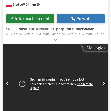
Siedlce
911 km
Informacije o ceni
Pozvati
Stanje:
novo
, Funkcionalnost:
potpuno funkcionalan
,
dužina brušenja:
304 mm
, širina brušenja:
152 mm
, Ravna
brusilica MSG 1530 BERNARDO Kompaktna ravna brusilica:
uzdužno, poprečno i vertikalno pomeranje se obavlja
Mali oglas
potpuno ručno. Niska vibracija vretena zahvaljujući
upotrebi visokokvalitetnih specijalnih ležajeva.
Nezamenjiva za obradu manjih komada i u brzim
procesima brušenja. Uzdužno vođenje stola pomoću
kombinacije V-vodilice i ravne vodilice; poprečno vođenje
stola i vertikalno približavanje brusnog točka realizuje se
"lastin rep" vodilicama. Ručna centralna distribucija
maziva za sve vodilice. Svi glavni delovi, kao što su nosači,
osnove i klizači, izrađeni su od visokokvalitetnog livenog
gvožđa. Tehničke specifikacije Radna površina stola –
širina: 304 mm Radna površina stola – dubina: 152 mm
Hod uzdužnog pomeranja (x): 340 mm Hod poprečnog