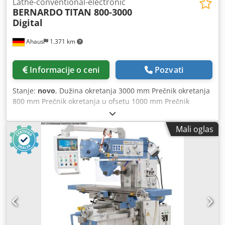
Lathe-conventional-electronic
BERNARDO
TITAN 800-3000
Digital
Ahaus
1.371 km
Informacije o ceni
Pozvati
Stanje:
novo
, Dužina okretanja 3000 mm Prečnik okretanja
800 mm Prečnik okretanja u ofsetu 1000 mm Prečnik
okretanja preko podrške 540 mm brzina 25 - 1600 rpm
Pero: 5 MK Pero putanja 235 mm, vreteno otvor 105.0 mm,
Mali oglas
Snaga motora 7,5 kV Držač vretena DIN 55029 D 1-8 Težina
mašine cca. 3820 kg. Dimenzije 4800 k 1320 k 1580 mm
Svojstva - Raznovrsne primene u opštem mašinstvu, .
Proizvodnja, proizvodnja jednog dela, ... - Centralni,
zgodan kolo za hranilice i navoja . sa vodičem i
povlačenjem vretena - Prizma krevet napravljen od sivog
livenog gvožđa, indukcija kaljen i precizno brušen -
Moderni glavni vreteno ležaj sa ugaonim kontaktnim
valjkastim ležajevima u preciznom dizajnu - Ojačani i