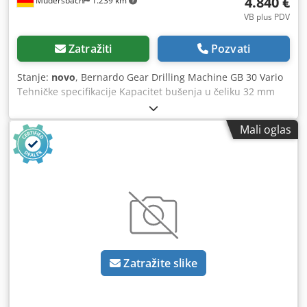
4.840 €
Mudersbach
1.239 km
VB plus PDV
Zatražiti
Pozvati
Stanje:
novo
, Bernardo Gear Drilling Machine GB 30 Vario
Tehničke specifikacije Kapacitet bušenja u čeliku 32 mm
Kapacitet bušenja u liveno gvožđe 35 mm Nit seče
maksimum. M22 bušilica čak 1 - 13 mm / B 16 Morze taper
Mali oglas
MK 3 Brzina vretena / 2 koraka 70 - 495 / 495 - 3500 rpm
raspon feedova 0,1 / 0,2 / 0,3 mm/obrtaja grlo 280 mm
rastojanje vretena / sto max. 650 mm rastojanje vretena /
bazna ploča 1120 mm potez vretenastim rukavom 125 mm
prečnik kolone 110 mm veličina stola / veličina T-slota 450
x 380 mm / 14 mm Radna površinska bazna ploča 340 x
330 mm Snaga motorne proizvodnje S1 100% 1.1 kW Snaga
ulaza motora S6 40% 1,5 kW Dimenzije mašine (W x D x H)
500 x 800 x 2100 mm Crjdpogd H Uujfx Aavef Težina oko
Zatražite slike
320 kg Obim isporuke - Dril chuck mandrel MK 3 / B 16 -
Smanjenje rukava MK 3 / 2, MK 3 / 1 - Zupčasti obod
bušilica čak 1 - 13 mm / B 16 - Rashladni uređaj -