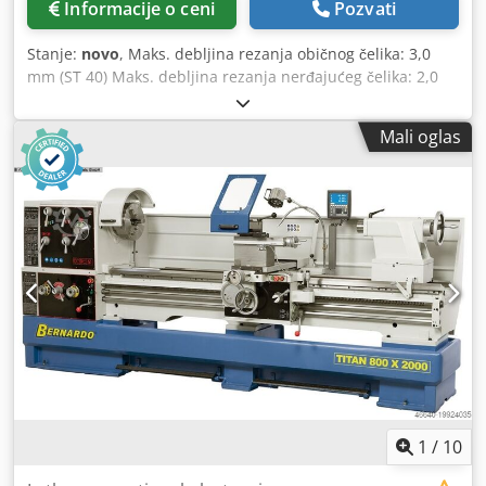
Informacije o ceni
Pozvati
mm / D8 - Stezni disk 450 mm - Fiksna maska - Otvor
blende prečnika. maks. 180 mm - Rotirajući okvir - Prolaz
Stanje:
novo
, Maks. debljina rezanja običnog čelika: 3,0
diam. maks. 120 mm - 2 saveta za centriranje - Motor sa
mm (ST 40) Maks. debljina rezanja nerđajućeg čelika: 2,0
magnetnom kočnicom prema CE standardu - Nožna pedala
mm (VA) Besprekorno podešavanje ugla rezanja do 90,0°
sa funkcijom kočnice u skladu sa CE - Prvo punjenje sa
Dužina noža: 130 x 130 mm Radni sto: 640 x 460 mm
Shell Tellus 46 - Rashladne tečnosti uređaj - Brza promena
Mali oglas
Radna visina: 900 mm Pogonska snaga: pneumatska
čelični držač sa 4 umetaka - Zaštitni uređaj za brzu
Težina: 200 kg Dimenzije (D-Š-V): 600 x 670 x 1270 mm
promenu čeličnog držača - Zamenljivi točkovi - Smanjenje
Karakteristike: - Izrezivanje sa rezom bez srha, bez
rukav - Swarf zadnji zid - Kablovsko usmeravanje preko
deformacije ivica - Kućište mašine od visokokvalitetnog
energetskog lanca - Operativni alat
sivog liva, postolje od čeličnog lima - Noževi od površinski
kaljenog alatnog čelika - Rad sa malim naporom
zahvaljujući pneumatskom pogonu - Upravljanje putem
nožne pedale, omogućava obe ruke slobodne za radni
komad - Veliki radni sto sa ugraviranim skalama - T-
utorima za precizno vođenje zakretnih graničnika - Zaštitni
poklopac ispred sečiva za visoku bezbednost
Cedpfxexcuxke Aaverf Obim isporuke: - 1 set noževa za
sečenje - 2 zakretna graničnika za materijal - Zaštitni
poklopac od pleksiglasa - Nožna pedala - Postolje
1
/
10