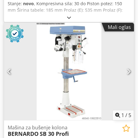
Stanje:
novo
, Kompresivna sila: 30 do Piston potez: 150
mm Širina tabele: 185 mm Prolaz (E): 535 mm Prolaz (F):
140 mm Udaljeni cilindar do stola (F1): 40 mm Udaljeni
cilindar - tabela (F2): 1100 mm Cylinder movable (M): 200
Mali oglas
mm Širina (A): 800 mm Crodpeb Ibdlsfx Aavef Dubina (W):
700 mm Visina 1 (C):1770 mm Visina 2 (D): 1800 mm Težina:
oko 168 kg Opremu: - Dve podesive brzine za isporuku
klipova hidrauličnom pumpom - Radionice visokih
performansi prese za zanatske i popravke - Optimalan
odnos cene i performansi zbog racionalnog dizajna -
Standardna pedala za stopala ostavlja slobodne ruke za
radni deo - Povećan opseg aplikacija zbog opcionalno
dostupnog skupa mandrel pritiska (10 računara). - Cilindar
pritiska sa integrisanim povratnim prolećem za povlačenje
klipova - Zavareni čelični ram za visok stres i visoku
stabilnost - Svestrana upotreba zbog cilindra pritiska koji
se može pomerati levo i desno
1
/
5
Mašina za bušenje kolona
BERNARDO
SB 30 Profi