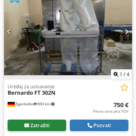
Širina mašine: 840mm Težina: 330kg
1
/
4
Uređaj za usisavanje
Bernardo
FT 302N
750 €
Egenhofen
893 km
Fiksna cena plus PDV
Zatražiti
Pozvati