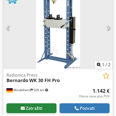
1
/
2
Radionica Press
Bernardo
WK 30 FH Pro
1.142 €
Mindelheim
926 km
Fiksna cena plus PDV
Zatražiti
Pozvati