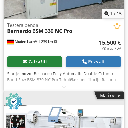
1
/
15
Testera benda
Bernardo
BSM 330 NC Pro
15.500 €
Mudersbach
1.239 km
VB plus PDV
Zatražiti
Pozvati
Stanje:
novo
, Bernardo Fully Automatic Double Column
Band Saw BSM 330 NC Pro Tehničke specifikacije Raspon
sečenja okrugli: 90° 330 mm Ravna oblast sečenja: 90° 330
x 330 mm Kvadratna oblast sečenja: 90° 330 x 330 mm
Mali oglas
Radna visina: 635 mm Brzine sečenja: (NC PRO) 20 - 80
m/min Dimenzije testere benda: 4115 x 34 x 1.1 mm
Pumpa za hlađenje: 0.135 kW Cedpjqzhxiofx Aavsrf
Hidraulična pumpa za motornu energiju: 0.75 kW Snaga
motora: 4.0 kW Dimenzija mašine: (LxDxH) 2520 x 2280 x
1630 ( Dubina: 3690 sa feed roller conveyorom) Težina oko.: