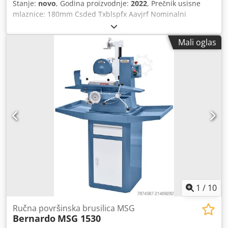
Stanje:
novo
, Godina proizvodnje:
2022
, Prečnik usisne
mlaznice: 180mm Csded Txblspfx Aavjrf Nominalni
zapreminski protok: 4200 m³ / h Zapremina izviđačke torbe:
2 x 175 l Čišćenje filtera: uputstvo Snaga motora: 3.8 kV /
Mali oglas
400V Visina mašine: 1700 k 600 k 2400 mm (D k Š k V)
Dimenzije: 69 kg
1
/
10
Ručna površinska brusilica MSG
Bernardo
MSG 1530