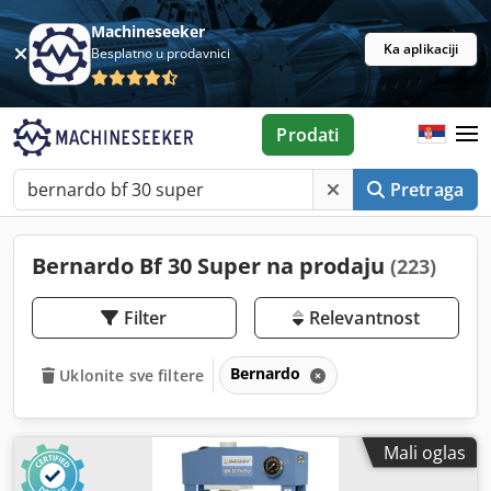
Machineseeker
Ka aplikaciji
Besplatno u prodavnici
Prodati
Pretraga
Bernardo Bf 30 Super na prodaju
(223)
Filter
Relevantnost
Bernardo
Uklonite sve filtere
Mali oglas