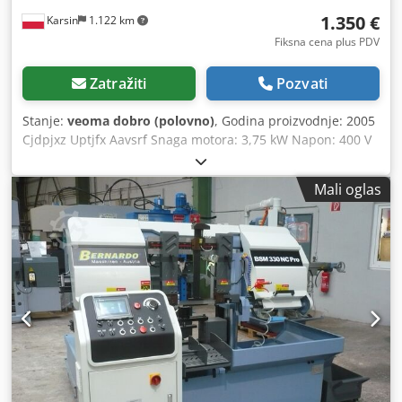
Mašinske noge Centralno podmazivanje Radni alat
isporuke: - 3-čeljusna samohvatajuća glava PS3-315 mm /
1.350 €
Karsin
1.122 km
D8 - Stezna ploča 630 mm - Fiksna podrška 260 mm -
Fiksna cena plus PDV
Pokretna podrška 110 mm - Redukciona čaura -
Centrirajući šiljci (1x fiksni / 1x pokretni) - Elektromagnetna
Zatražiti
Pozvati
kočnica vretena - Bezbednosna nožna kočnica - Sistem
hlađenja - LED osvetljenje - Zupčanici za promenu brzina -
Stanje:
veoma dobro (polovno)
, Godina proizvodnje: 2005
Alati za rukovanje - Revolverska glava sa 40 pozicija i set
Cjdpjxz Uptjfx Aavsrf Snaga motora: 3,75 kW Napon: 400 V
držača sa 4 umetka (Multifix) - Digitalni 3-osni displej -
Težina: 355 kg Maks. visina sečenja: oko 410 mm
Zakonom propisane sigurnosne zaštite - Kompletna
tehnička dokumentacija na poljskom jeziku - CE sertifikat -
Mali oglas
24 meseca garancije za sve komponente bez dodatnih
troškova