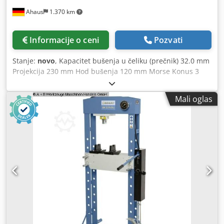
Ahaus
1.370 km
Informacije o ceni
Pozvati
Stanje:
novo
, Kapacitet bušenja u čeliku (prečnik) 32.0 mm
Projekcija 230 mm Hod bušenja 120 mm Morse Konus 3
MK Tabela: 400k320 mm obrtaja 105 - 1725 rpm Ukupna
potreba za snagom 1,2 kV Težina 245 kg Dimenzije LV
Mali oglas
470k810k1710 mm Opremu: - Kompaktna, stabilna livenog
gvožđa konstrukcija u modernom dizajnu - Stepless
kontrola brzine Csdpfx Aaow U U N Iovorf - Podesite brzinu
se čita preko digitalnog displeja - Podešavanje visine
tabele preko stalak i ručicom - Smeru kazaljke na satu i
suprotnom smeru kazaljke na satu rotacije pera za
threading - 2-stepeni motor visokog obrtnog momenta,
opseg brzina od 105 - 1725 o / min - Osnovna ploča sa T-
slotovima za stezanje visokih radnih predmeta - Sigurnosni
prekidač sa podnaponskim okidačem - Vreteno radi u
preciznim kugličnim ležajevima Obim isporuke - Kaseta
glava 1 - 13 mm / V 16 - Bušilica trn trn MK 3 / B 16 -