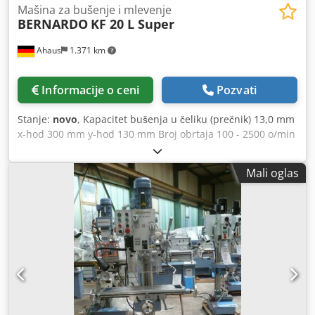
Mašina za bušenje i mlevenje
BERNARDO
KF 20 L Super
Ahaus
1.371 km
Informacije o ceni
Pozvati
Stanje:
novo
, Kapacitet bušenja u čeliku (prečnik) 13,0 mm
x-hod 300 mm y-hod 130 mm Broj obrtaja 100 - 2500 o/min
Previs 165 mm Prihvat vretena MK 3 MK Veličina stola 490
x 120 mm Prečnik glodala 30,0 mm Motor 230 V Ukupna
Mali oglas
potreba za snagom 0,75 kW Težina mašine cca 50 kg
Potrebni prostor cca 520x500x740 mm Opis: - Bezčetkasti
DC motor - Za optimalan obrtni moment u niskom opsegu
obrtaja - Vođice u obliku lastinog repa na x-, y- i z-osi - Bez
zazora, podesivo preko klinaste letve - Glava za glodanje
obostrano zakretna za ugaono bušenje, glodanje fazeta itd.
- Podešavanje pinole ručkom, fino podešavanje ručnim
točkom - Precizno obrađen krstasti sto sa T-utorima -
Održavanje besplatan pogonski motor od 500 W sa tihim
radom - Beskonačno podesiva brzina za prilagođavanje