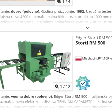
1
/
4
Stanje:
dobro (polovno)
, Godina proizvodnje:
1992
, Uzdužna teste
dužina reza: 4200 mm maksimalna širina reza: približno 1000 mm m
podešavanjem širine i digitalnim prikazom za graničnik širine uz m
Cjdpfx Aozq Rh Doa Ejha ispravna, dostupna na lokaciji.
Edger Storti RM 50
Storti
RM 500
Miechucino
1.169 
1
/
12
Stanje:
veoma dobro (polovno)
, Edger Storti RM 500 - Italijanska 
razmak između električnih diskova TEHNIČKI PARAMETRI: - širina s
max 170 mm - motorna snaga 2 x 22kW - maksimalna širina elemen