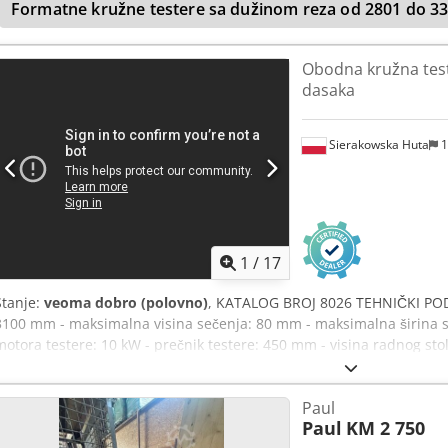
Formatne kružne testere sa dužinom reza od 2801 do 
poluga na prednjoj strani mašine za precizno pozicioniranje, sa vel
lako rotirati i naginjati. • Raspon podešavanja granične ograde do 
Elektronska kontrola mašine i ograde (PLC kontrola) sa lako čitljivim
Obodna kružna test
Kontrolna tabla montirana na rotirajućoj ruci. • Jedan crveni laser s
dasaka
Brza i sigurna zamena testere pomoću „Easyfix“ sistema za brzo pričv
automatskim otvaranjem uz pomoć dva gasna amortizera. • Jedna te
80 mm, Z=40 zuba. • Prečnik otvora testere: Ø 80 mm. • Električna 
Sierakowska Huta
1
okvir mašine. • Podaci o priključcima o Gornji desni priključak za u
priključak za usisavanje: Ø 160 mm o Brzina vazduha za usisavanje
vazduha: 4.340 m³/h o Pritisak komprimovanog vazduha: 6–8 bara • 
informativne svrhe. Ova mašina se nudi za prodaju u ime kupca. P
dogovor. Molimo, kontaktirajte nas putem sistema za slanje poruka 
1
/
17
odgovarajuće tehničke kontakt podatke.
Stanje:
veoma dobro (polovno)
, KATALOG BROJ 8026 TEHNIČKI POD
3100 mm - maksimalna visina sečenja: 80 mm - maksimalna širina 
motora testere: 10 kW - prečnik testere: 450 mm - visina radnog sto
mm - prečnik priključka za usisavanje: 1x160 mm, 1x170 mm - ukup
mm - težina: oko 2500 kg Chodpfozf Ixpex Aa Eea PREDNOSTI - za obr
Paul
veoma dobrom stanju Neto cena: 29.900 PLN Neto cena: 7.119 EUR
Paul
KM 2 750
variraju u zavisnosti od promene kursa)