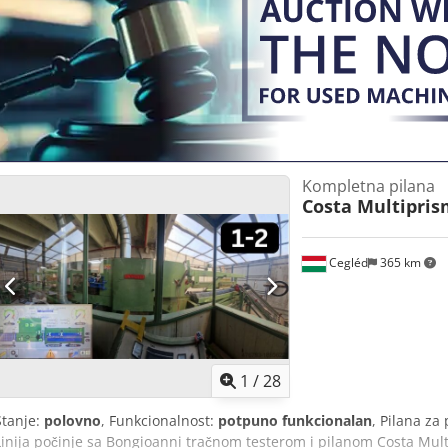
Kompletna pilana
Costa Multipri
Cegléd
365 km
1
/
28
Stanje:
polovno
, Funkcionalnost:
potpuno funkcionalan
, Pilana za
Linija počinje sa Bongioanni tračnom testerom i pilanom Costa Mul