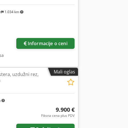
n
1.034 km
Informacije o ceni
sa
Mali oglas
tera, uzdužni rez,
a
m
9.900 €
Fiksna cena plus PDV