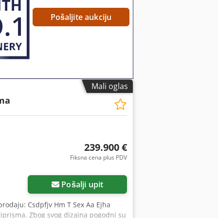
Pošaljite aukciju
Mali oglas
sma
239.900 €
Fiksna cena plus PDV
Pošalji upit
 prodaju: Csdpfjv Hm T Sex Aa Ejha
tiprisma. Zbog svog dizajna pogodni su