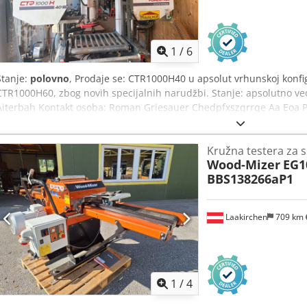
1
/
6
Stanje:
polovno
, Prodaje se: CTR1000H40 u apsolut vrhunskoj konfig
CTR1000H60, zbog novih specijalnih narudžbi. Stanje: apsolutno ve
Aiterbah Kontakt osoba: Roman Griesauer Chedpfxszqrrqe Aa Eoa Pr
pregledati i demonstrirati po dogovoru. Uključuje sledeću opremu
isečenog materijala CTR950H-DS Dvoručni sistem za utovar trupac
Kružna testera za s
trupaca sa polugom CTR950H-KSD Sistem za okretanje trupaca sa l
Wood-Mizer
EG1
za materijal CTR950H-SP Stezna naprava CTR-18,5 Motor, 18,5 k
BBS138266aP1
Električno podesivo vođstvo trake testere CTR-KV Produžni kabl z
za navodnjavanje sa automatskim uključivanjem CTR-SSP Uređaj za 
Dodatno upravljačko mesto za hidrauliku
Laakirchen
709 km
1
/
4