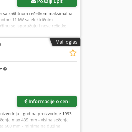
Pošalji upit
ra sa zaštitnom rešetkom maksimalna
otor: 11 kW sa električnim
ašinu se isporučuju i nove rešetke
Mali oglas
0
km
Informacije o ceni
proizvodnja - godina proizvodnje 1993 -
ečenja max 435 mm - visina sečenja
ta 600 mm - minimalna dužina