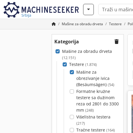
Srbija
Mašine za obradu drveta
Testere
Pol
Kategorija
Mašine za obradu drveta
(12.151)
Testere
(1.874)
Mašine za
obrezivanje ivica
(Besäumsägen)
(54)
Formatne kružne
testere sa dužinom
reza od 2801 do 3300
mm
(248)
Višelistna testera
(217)
Tračne testere
(164)