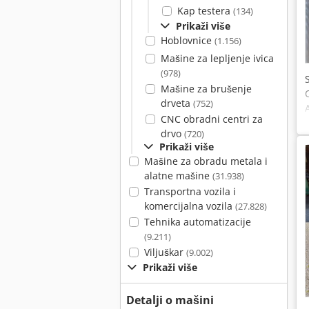
Kap testera
(134)
Prikaži više
Hoblovnice
(1.156)
Mašine za lepljenje ivica
(978)
Mašine za brušenje
drveta
(752)
CNC obradni centri za
drvo
(720)
Prikaži više
Mašine za obradu metala i
alatne mašine
(31.938)
Transportna vozila i
komercijalna vozila
(27.828)
Tehnika automatizacije
(9.211)
Viljuškar
(9.002)
Prikaži više
Detalji o mašini