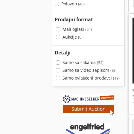
Sirix Stoll
Uzdužne Kruћne Testere
Irion
Polovno
(40)
Prodajni format
Mali oglasi
(54)
Aukcije
(0)
Detalji
Samo sa slikama
(54)
Samo sa video zapisom
(8)
Samo ovlašćeni prodavci
(19)