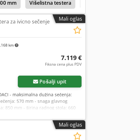
3300 mm
Višelistna testera
Paul
Stoll Um 321
ikim digitalnim prikazom. Ogradu je
800 mm. • Kontrolni sistem o
 ekranom osetljivim na dodir. •
Mali oglas
era za ivicno sečenje
nage 30 mW za prikaz linije rezanja. •
ršćivanje. • Sigurnosni štit sa
stera sa karbidnim vrhom: 450 × 4,4 ×
oprema o Kontrolni ormarić integrisan u
.168 km
sisavanje: Ø 160 mm o Donji levi
: 30 m/s o Ukupna potrebna količina
7.119 €
Specifikacije su date samo u
Fiksna cena plus PDV
regled mašine je moguć uz prethodni
na platformi za dodatne informacije i
Pošalji upit
ACI - maksimalna dužina sečenja:
sečenja: 570 mm - snaga glavnog
la: 850 mm - širina radnog stola: 660
ne dimenzije (d/š/v): 5500x2100x1600
ezivanje dasaka - korišćena testera, u
Mali oglas
 prema kursu 4,20 EUR (Cene mogu da