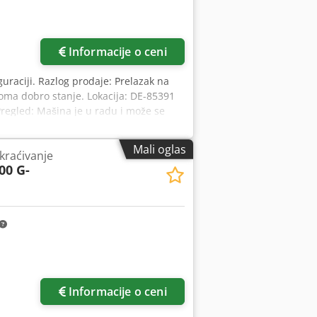
Informacije o ceni
uraciji. Razlog prodaje: Prelazak na
oma dobro stanje. Lokacija: DE-85391
egled: Mašina je u radu i može se
: CTR1000H40-ZUB Sistem za dovod
a CTR950H-HSD Sistem za okretanje
Mali oglas
kraćivanje
ancem CTR950H-MR Slizni transporter
00 G-
W CTR-AMP Ampermetar CTR-EGL
a dodatnu sekciju CTR-Pumpe-EA Pumpa
zatezanje trake testere CTR-ZSP
Informacije o ceni