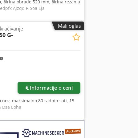
, širina obrade 520 mm, širina rezanja
edpfx Ajzqq R Soa Eja
Mali oglas
kraćivanje
50 G-
Zatražite više slika
Informacije o ceni
 nov, maksimalno 80 radnih sati, 15
n Dsa Eoha