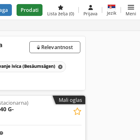
aga
Prodati
Jezik
Lista želja
(0)
Prijava
Meni
a
Relevantnost
vanje ivica (Besäumsägen)
Mali oglas
stacionarna)
40 G-