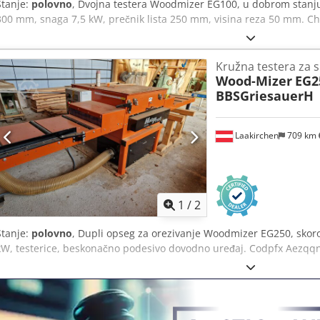
Stanje:
polovno
, Dvojna testera Woodmizer EG100, u dobrom stanju
300 mm, snaga 7,5 kW, prečnik lista 250 mm, visina reza 50 mm. Ch
Kružna testera za s
Wood-Mizer
EG2
BBSGriesauerH
Laakirchen
709 km
1
/
2
Stanje:
polovno
, Dupli opseg za orezivanje Woodmizer EG250, skoro
kW, testerice, beskonačno podesivo dovodno uređaj. Codpfx Aezqq