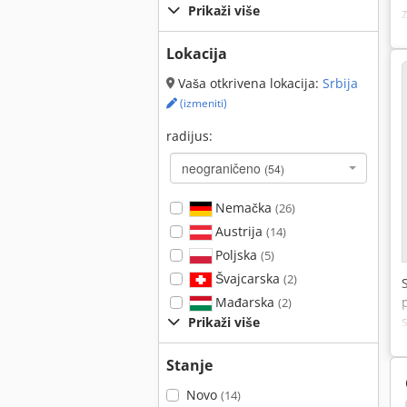
Prikaži više
Lokacija
Vaša otkrivena lokacija:
Srbija
(izmeniti)
radijus:
neograničeno
(54)
Nemačka
(26)
Austrija
(14)
Poljska
(5)
Švajcarska
(2)
Mađarska
(2)
Prikaži više
Stanje
Novo
(14)