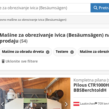
Pretr
ovno mašine za obrezivanje ivica (Besäumsägen)
Mašine za obrezivanje ivica (Besäumsägen) n
prodaju
(54)
Mašine za obradu drveta
Testere
Mašine za obrezi
Uklonite sve filtere
Kompletna pilana (
Pilous
CTR1000H
BBSBerchtoldH
Laakirchen
709 km