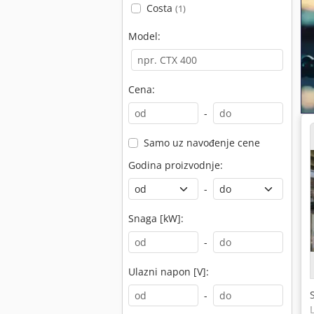
Costa
(1)
Model:
Cena:
-
Samo uz navođenje cene
Godina proizvodnje:
-
Snaga [kW]:
-
Ulazni napon [V]:
-