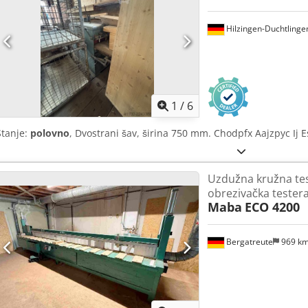
Hilzingen-Duchtlinge
1
/
6
Stanje:
polovno
, Dvostrani šav, širina 750 mm. Chodpfx Aajzpyc Ij E
Uzdužna kružna tes
obrezivačka tester
Maba
ECO 4200
Bergatreute
969 k