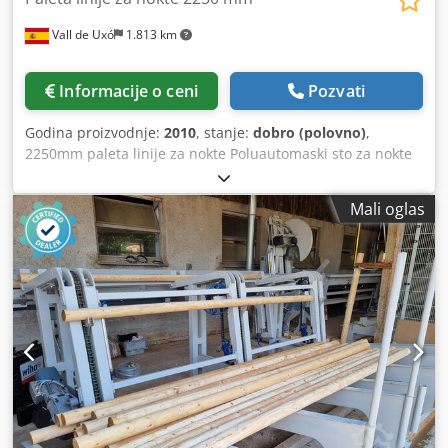
Tehnički podaci, opis stanja, godina proizvodnje i obim
Vall de Uxó
1.813 km
isporuke prema podacima proizvođača ili prethodnog
vlasnika, bez garancije. Zadržavamo pravo na prethodnu
prodaju. Za polovnu opremu isključuje se svaka garancija,
Informacije o ceni
Pozvati
važi: "kupljeno kao viđeno". Fotografije i video materijali
služe kao primer i ne predstavljaju stvarni obim isporuke.
Godina proizvodnje:
2010
, stanje:
dobro (polovno)
,
Uslovi plaćanja: Cene uvećane za zakonski PDV, plaćanje
2250mm paleta linije za nokte Poluautomaski sto za nokte
pre preuzimanja ili slanja. Uslovi isporuke: Sa lokacije.
Csdpfx Ajpy H Erjl Serf Turner + (opcionalni označivač)
Viljuškar (maksimalno 3000 mm) Prenos
Mali oglas