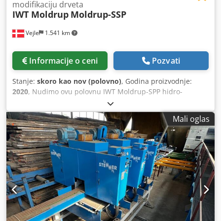
modifikaciju drveta
IWT Moldrup
Moldrup-SSP
Vejle
1.541 km
Informacije o ceni
Pozvati
Stanje:
skoro kao nov (polovno)
, Godina proizvodnje:
2020
, Nudimo ovu polovnu IWT Moldrup-SPP hidro-
termalnu liniju za tretman drveta. Industrijska MOLDRUP-
SPP linija je projektovana za hidro-termalnu modifikaciju
Mali oglas
drveta prečnika do 2.600 mm i dužine do 12.000 mm.
Izrađena je od visokoizdržljivog nerđajućeg čelika i
namenjena za kontinuiranu industrijsku proizvodnju sa
potpuno automatskim PLC upravljanjem. Codpfx
Aleymxqao Serf Industrijska hidro-termalna linija za
modifikaciju drveta – Ø2.600 x 12.000 mm Postrojenje je
konstruisano za efikasnu i ravnomernu termalnu
modifikaciju drveta u kontrolisanim uslovima bez prisustva
kiseonika. Instalacija se zasniva na robustnom autoklavu
od nerđajućeg čelika Ø2.600 mm × 12.000 mm, kapaciteta