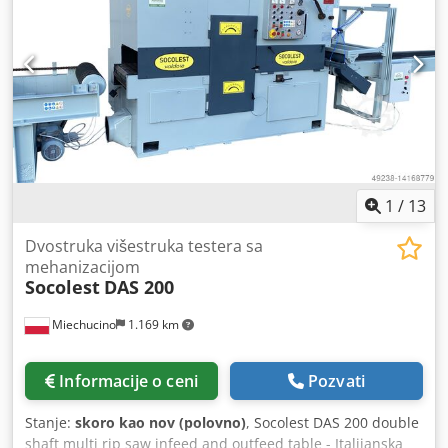
1
/
13
Dvostruka višestruka testera sa
mehanizacijom
Socolest
DAS 200
Miechucino
1.169 km
Informacije o ceni
Pozvati
Stanje:
skoro kao nov (polovno)
, Socolest DAS 200 double
shaft multi rip saw infeed and outfeed table - Italijanska