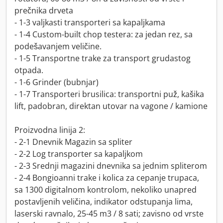
prečnika drveta
- 1-3 valjkasti transporteri sa kapaljkama
- 1-4 Custom-built chop testera: za jedan rez, sa
podešavanjem veličine.
- 1-5 Transportne trake za transport grudastog
otpada.
- 1-6 Grinder (bubnjar)
- 1-7 Transporteri brusilica: transportni puž, kašika
lift, padobran, direktan utovar na vagone / kamione
Proizvodna linija 2:
- 2-1 Dnevnik Magazin sa spliter
- 2-2 Log transporter sa kapaljkom
- 2-3 Srednji magazini dnevnika sa jednim spliterom
- 2-4 Bongioanni trake i kolica za cepanje trupaca,
sa 1300 digitalnom kontrolom, nekoliko unapred
postavljenih veličina, indikator odstupanja lima,
laserski ravnalo, 25-45 m3 / 8 sati; zavisno od vrste