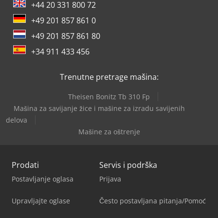
+44 20 331 800 72
+49 201 857 861 0
+49 201 857 861 80
+34 911 433 456
Trenutne pretrage mašina:
Theisen Bonitz Tb 310 Fp
Mašina za savijanje žice i mašine za izradu savijenih
delova
Mašine za oštrenje
Prodati
Servis i podrška
Postavljanje oglasa
Prijava
Upravljajte oglase
Često postavljana pitanja/Pomoć