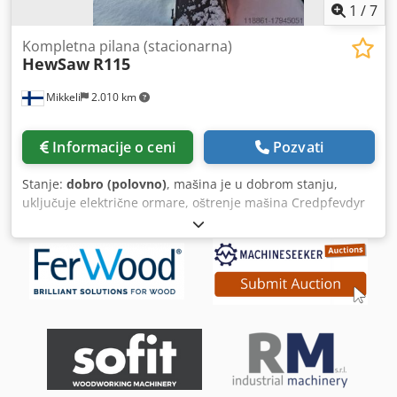
1
/
7
Kompletna pilana (stacionarna)
HewSaw
R115
Mikkeli
2.010 km
Informacije o ceni
Pozvati
Stanje:
dobro (polovno)
, mašina je u dobrom stanju,
uključuje električne ormare, oštrenje mašina Credpfevdyr
Nex Al Sef