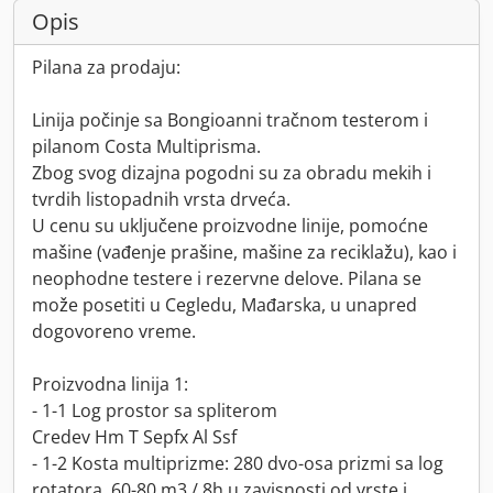
Opis
Pilana za prodaju:
Linija počinje sa Bongioanni tračnom testerom i
pilanom Costa Multiprisma.
Zbog svog dizajna pogodni su za obradu mekih i
tvrdih listopadnih vrsta drveća.
U cenu su uključene proizvodne linije, pomoćne
mašine (vađenje prašine, mašine za reciklažu), kao i
neophodne testere i rezervne delove. Pilana se
može posetiti u Cegledu, Mađarska, u unapred
dogovoreno vreme.
Proizvodna linija 1:
- 1-1 Log prostor sa spliterom
Credev Hm T Sepfx Al Ssf
- 1-2 Kosta multiprizme: 280 dvo-osa prizmi sa log
rotatora, 60-80 m3 / 8h u zavisnosti od vrste i