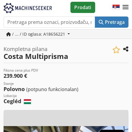
Prodati
Pretraga
/ ... / ID oglasa: A18656221
Kompletna pilana
Costa Multiprisma
Fiksna cena plus PDV
239.900 €
Stanje
Polovno
(potpuno funkcionalan)
Lokacija
Cegléd