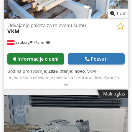
1
/
4
Odvajanje paketa za mlevenu šumu
VKM
Salzburg
748 km
Informacije o ceni
Pozvati
Godina proizvodnje:
2026
, stanje:
novo
, VKM –
pojedinačno izdvajanje paketa za frezirano drvo Pomoću
izdvajanja već freziranih drvenih elemenata, bilo da su
nasumično poređani ili u paketu, omogućava se ekonomski
Mali oglas
isplativa dalja obrada. U dvostepenom procesu drvo se
izdvaja za dalju obradu. Takođe je moguće kontrolisano
ubacivanje pojedinačno izdvojenog drveta u toku
kontinuiranog procesa. Csdpfxog Rxhgj Al Sjrf Ubacivač je
mehanički konstruisan tako da pouzdano ubacuje i krivo
drvo. Pored toga, može se prilagoditi prečniku drvenih