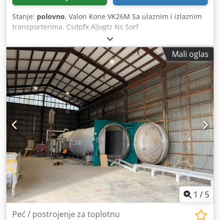
Stanje:
polovno
, Valon Kone VK26M Sa ulaznim i izlaznim
transporterima. Csdpfx Aljvgtz Ns Sorf
Mali oglas
1
/
5
Peć / postrojenje za toplotnu