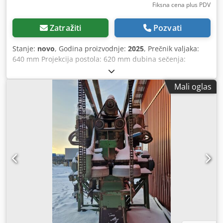
Fiksna cena plus PDV
Zatražiti
Pozvati
Stanje:
novo
, Godina proizvodnje:
2025
, Prečnik valjaka:
640 mm Projekcija postola: 620 mm dubina sečenja:
400mm sto tiltable: da -0 do + 15° Crsdpfx Aljgtdpms Sjf
Veličina stola: 870 x 620 mm brzina kaiša: 1660m/min
Mali oglas
Snaga motora: 2,2 kW / 400V Motorna kočnica: da /
automatska Usisna veza: 2 x 120mm Dužina mašine: 1190
mm Širina mašine: 780 mm Visina mašine: 2063 mm
Težina: 320 kg