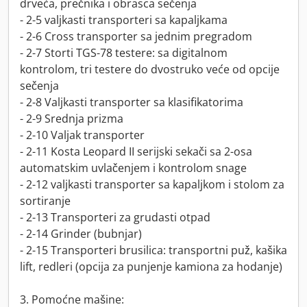
drveća, prečnika i obrasca sečenja
- 2-5 valjkasti transporteri sa kapaljkama
- 2-6 Cross transporter sa jednim pregradom
- 2-7 Storti TGS-78 testere: sa digitalnom
kontrolom, tri testere do dvostruko veće od opcije
sečenja
- 2-8 Valjkasti transporter sa klasifikatorima
- 2-9 Srednja prizma
- 2-10 Valjak transporter
- 2-11 Kosta Leopard II serijski sekači sa 2-osa
automatskim uvlačenjem i kontrolom snage
- 2-12 valjkasti transporter sa kapaljkom i stolom za
sortiranje
- 2-13 Transporteri za grudasti otpad
- 2-14 Grinder (bubnjar)
- 2-15 Transporteri brusilica: transportni puž, kašika
lift, redleri (opcija za punjenje kamiona za hodanje)
3. Pomoćne mašine: