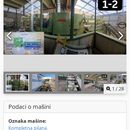
1
/
28
Podaci o mašini
Oznaka mašine:
Kompletna pilana