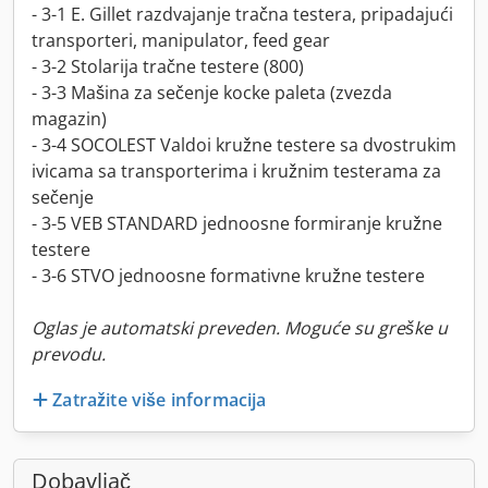
- 3-1 E. Gillet razdvajanje tračna testera, pripadajući
transporteri, manipulator, feed gear
- 3-2 Stolarija tračne testere (800)
- 3-3 Mašina za sečenje kocke paleta (zvezda
magazin)
- 3-4 SOCOLEST Valdoi kružne testere sa dvostrukim
ivicama sa transporterima i kružnim testerama za
sečenje
- 3-5 VEB STANDARD jednoosne formiranje kružne
testere
- 3-6 STVO jednoosne formativne kružne testere
Oglas je automatski preveden. Moguće su greške u
prevodu.
Zatražite više informacija
Dobavljač