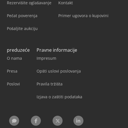
Rezervišite oglašavanje
Kontakt
Pečat poverenja
Primer ugovora o kupovini
Pošaljite aukciju
preduzeće
Pravne informacije
O nama
Impresum
Presa
Opšti uslovi poslovanja
Poslovi
Pravila tržišta
Izjava o zaštiti podataka