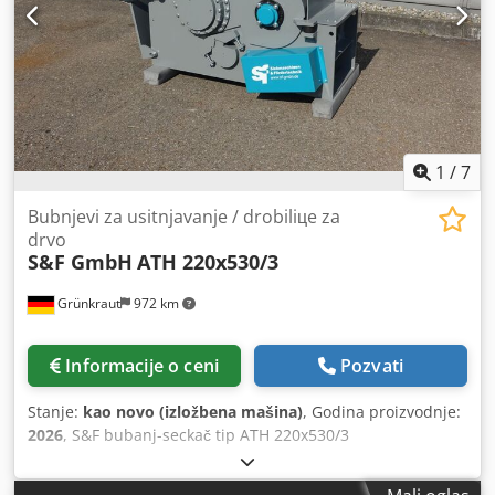
elemenata, tako da se transportuje samo jedan komad i
time sprečava zastoj u narednom procesu.
1
/
7
Bubnjevi za usitnjavanje / drobiliцe za
drvo
S&F GmbH
ATH 220x530/3
Grünkraut
972 km
Informacije o ceni
Pozvati
Stanje:
kao novo (izložbena mašina)
, Godina proizvodnje:
2026
, S&F bubanj-seckač tip ATH 220x530/3
Demonstraciona / sajamska / nova mašina Masivna izrada
za dug vek trajanja Cjdpfx Alow I R Rne Sorf Visina ulaza: