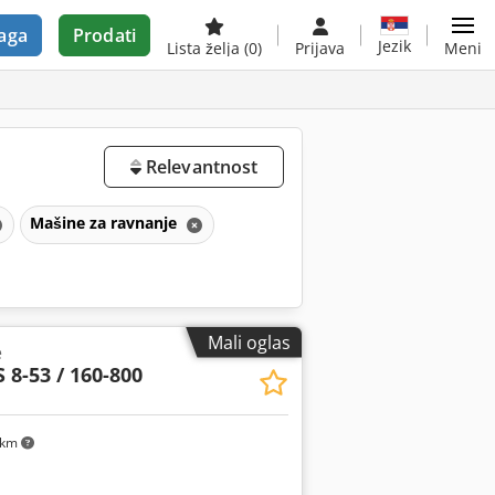
aga
Prodati
Jezik
Lista želja
(0)
Prijava
Meni
Relevantnost
Mašine za ravnanje
Mali oglas
e
 8-53 / 160-800
 km