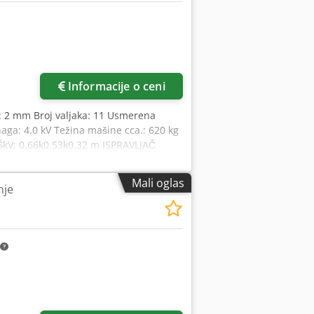
Informacije o ceni
ma: 2 mm Broj valjaka: 11 Usmerena
aga: 4.0 kV Težina mašine cca.: 620 kg
ŠkV: 0.66k0.53k0.32 m ISPRAVLJAČ
Ic Ewopfx Abbsck Izvršavanja: - Visina
egativan 15° *
Mali oglas
nje