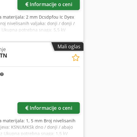
Informacije o ceni
ina materijala: 2 mm Dcsdpfou Ic Dyex
oj nivelisanih valjaka: donji / donji /
n Ukupna potrebna snaga: 5,5 kV
: 1.35 m Opis: - Gornji valjci podesiv za
ni valjak (Ø 35k410mm) Opremu: - Bubanj
Mali oglas
nje
 / izlazna ograničenja Ovaj ispravljač
 TN
više slika
Informacije o ceni
a materijala: 1, 5 mm Broj nivelisanih
bnjeva: KSNUMKSk dno / donji / abajo
 Hz Ukupna potrebna snaga: 1,5 kV