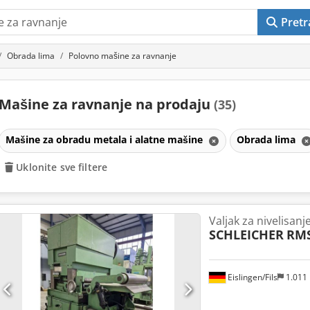
Pretr
Obrada lima
Polovno mašine za ravnanje
Mašine za ravnanje na prodaju
(35)
Mašine za obradu metala i alatne mašine
Obrada lima
Uklonite sve filtere
Valjak za nivelisanj
SCHLEICHER
RMS
Eislingen/Fils
1.011