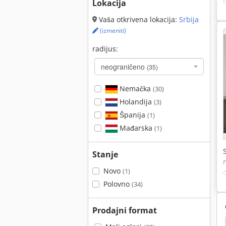
Lokacija
Vaša otkrivena lokacija:
Srbija
(izmeniti)
radijus:
neograničeno
(35)
Nemačka
(30)
Holandija
(3)
Španija
(1)
Mađarska
(1)
Stanje
Novo
(1)
Polovno
(34)
Prodajni format
Roler Ples
Iron Dreher
Roler Kompaktor