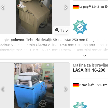
Leipzig
1.043 km
1
/
5
Stanje:
polovno
, Tehnički detalji: Širina lista: 250 mm Debljina li
brzina: 5 ... 30 m / min Ulazna visina: 1250 mm Ukupna potrebna sn
Dimenzije mašine: 1.15x1.02x1.5 mm Dimenzije kontrolni ormar Dk
POJASA SA HRANOM Opremu: - Bočni valjci za vođenje pojasa Dedeu 
uvlačenja pojasa horizontalno: 1250 mm - Tiltable: pozitivan 30° ; n
Mašina za ispravlja
LASA
RH 16-200
Nemačka
1.043 km