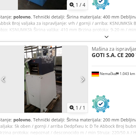
1
/
4
Stanje:
polovno
, Tehnički detalji: Širina materijala: 400 mm Deblj
Abbsk Broj valjaka za ispravljanje: vrh / gornji / arriba: KSNUMKSk Br
abjo: KSNUMKSk Širina valjka: 410 mm Brzina protoka: 9-20 m / mi
Težina mašine cca.: 1,3 t približno. zahtev za prostor: L: 2.1kV: 1.0kV
14mm, ne vozi - Pod-valjci nisu podesivi, pogon - 1k ulazni / izlaz
Mašina za ispravlja
nosač (L: 1.2kV: 0.7kV: 1.16m) sa 4pcs valjci i vodič prevoz - 2 ulazna
GOTI S.A.
CE 200
mora biti električno integrisan u mašinu na strani kupca! I.D. ... *
Nemačka
1.043 km
Zatražite 
1
/
1
Stanje:
polovno
, Tehnički detalji: Širina materijala: 200 mm Debljin
valjaka: 5k oben / gornji / arriba Dedpfxeu Ic D Te Abbock Broj bu
Brzina protoka: nepoznat / desconocido m / min Struja: 220/50 A /