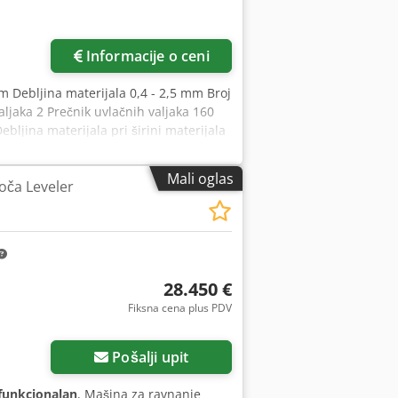
Informacije o ceni
m Debljina materijala 0,4 - 2,5 mm Broj
aljaka 2 Prečnik uvlačnih valjaka 160
bljina materijala pri širini materijala
0 mm (inox) 2,5 mm Dcodpfx
 Pogon 2,1 kW Težina 7,0 t Dimenzije
Mali oglas
loča Leveler
sprekorno podesivim pogonom,
je ravnačkog stola, motorno
e na ulazu.
28.450 €
Fiksna cena plus PDV
Pošalji upit
funkcionalan
, Mašina za ravnanje