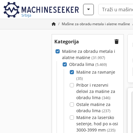
Srbija
Mašine za obradu metala i alatne mašine
Kategorija
Mašine za obradu metala i
alatne mašine
(31.997)
Obrada lima
(5.469)
Mašine za ravnanje
(35)
Pribor i rezervni
delovi za mašine za
obradu lima
(346)
Ostale mašine za
obradu lima
(237)
Mašine za lasersko
sečenje, hod po x-osi
3000-3999 mm
(235)