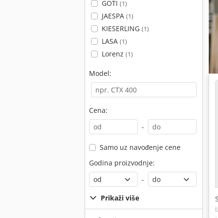
GOTI
(1)
JAESPA
(1)
KIESERLING
(1)
LASA
(1)
Lorenz
(1)
Model:
Cena:
-
Samo uz navođenje cene
Godina proizvodnje:
-
Prikaži više