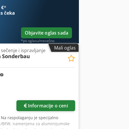
 €
*
s čeka
Objavite oglas sada
*po oglasu/mesečno
Mali oglas
ečenje i ispravljanje
n
Sonderbau
Informacije o ceni
, Na raspolaganju je specijalno
nn/BFW, namenjena za aluminijumske