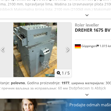
lima, 2100 mm, Ispravljanje lima, Mašina za izravnavanje ploča 2
Nsbbeck Maksimalna širina lista: 2100 mm (2100k8 mm,) Maksimaln
Broj rolni: 11 kom Prečnik rolne: 95 mm Elektromotor: Podesiva brzin
Hz, 36 A, 22.5 kV Uključuje valjkasti transporter.
Roler leveller
DREHER
1675 BV
Göppingen
1.015 
1
/
5
Stanje:
polovno
, Godina proizvodnje:
1977
, ширина материјала: 30
2 пречник ваљања за исправљање: 60 мм Dsdpfxecxxn Is Abbjck
Prodajte odmah mašin