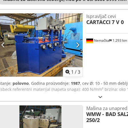
Ispravljač cevi
CARTACCI
7 V 0
Nemačka
1.293 km
1
/
3
Stanje:
polovno
, Godina proizvodnje:
1987
, cev Ø: 10 - 50 mm deblj
Esbeck referentni materijal (napeta snaga): 400 N/mm² brzina: oko
Mašina za unapred
WMW - BAD SA
250/2