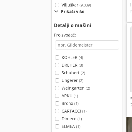
Viljuškar
(9.039)
Prikaži više
Detalji o mašini
Proizvođač:
KOHLER
(4)
DREHER
(3)
Schubert
(2)
Ungerer
(2)
Weingarten
(2)
ARKU
(1)
Bronx
(1)
CARTACCI
(1)
Dimeco
(1)
ELMEA
(1)