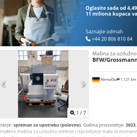
Oglasite sada od 4,49
11 miliona kupaca
va
Saznajte odmah
+44 20 806 810 84
Mašina za uzdužno s
BFW/Grossman
Nemačka
1.121 km
1
/
7
Stanje:
spreman za upotrebu (polovno)
, Godina proizvodnje:
2023
izrađena mašina za uzdužno sečenje i ispravljanje traka Grossma