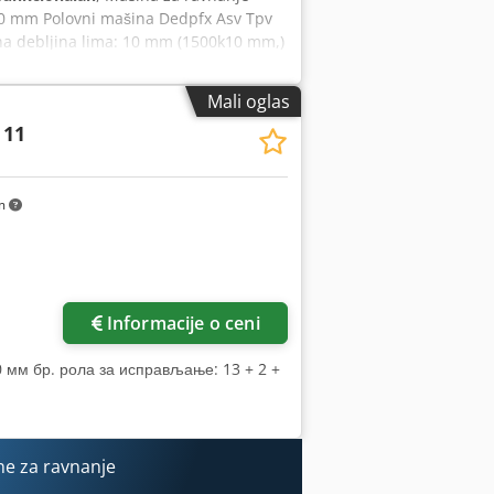
100 mm Polovni mašina Dedpfx Asv Tpv
a debljina lima: 10 mm (1500k10 mm,)
a i smer Električni podaci: 400 V, 50
Mali oglas
 11
km
Informacije o ceni
0 мм бр. рола за исправљање: 13 + 2 +
e za ravnanje