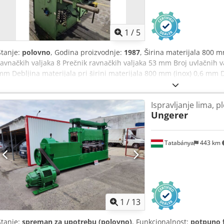
1
/
5
Stanje:
polovno
, Godina proizvodnje:
1987
, Širina materijala 800 m
ravnačkih valjaka 8 Prečnik ravnačkih valjaka 53 mm Broj uvlačnih v
mm Debljina materijala pri širini materijala 800 mm (inox) 0,6 mm De
800 mm (čelik) 1,0 mm Debljina materijala pri širini materijala 15
Abjzrpufsbsk Poprečni presek materijala 975 mm² Brzina - 35 m/min
Ispravljanje lima, p
(ŠxDxV) 2,0 x 2,0 x 2,3 m Ravnačka mašina RM 8-53/160-800 sa be
Ungerer
pogonskim ravnačkim valjcima, potporni valjci, hidraulično podizan
podešavanje valjaka, hidraulični uvodni klin, vođenje trake sa stran
Tatabánya
443 km
1
/
13
Stanje:
spreman za upotrebu (polovno)
, Funkcionalnost:
potpuno 