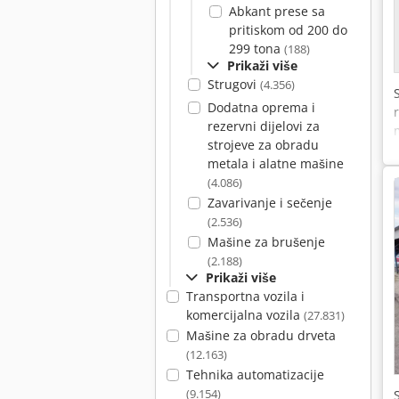
Abkant prese sa
pritiskom od 200 do
299 tona
(188)
Prikaži više
Strugovi
(4.356)
Dodatna oprema i
rezervni dijelovi za
strojeve za obradu
metala i alatne mašine
(4.086)
Zavarivanje i sečenje
(2.536)
Mašine za brušenje
(2.188)
Prikaži više
Transportna vozila i
komercijalna vozila
(27.831)
Mašine za obradu drveta
(12.163)
Tehnika automatizacije
(9.154)