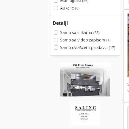
Mali oglasi
(35)
Aukcije
(0)
Detalji
Samo sa slikama
(35)
Samo sa video zapisom
(1)
Samo ovlašćeni prodavci
(17)