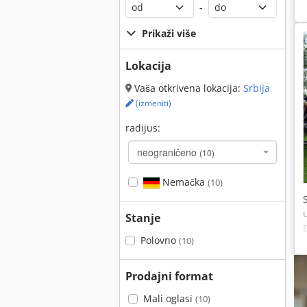
-
Prikaži više
Lokacija
Vaša otkrivena lokacija:
Srbija
(izmeniti)
radijus:
neograničeno
(10)
Nemačka
(10)
Stanje
Polovno
(10)
Prodajni format
Mali oglasi
(10)