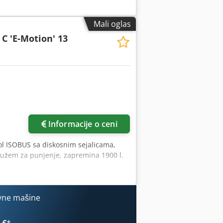
Mali oglas
C 'E-Motion' 13
Informacije o ceni
rol ISOBUS sa diskosnim sejalicama,
užem za punjenje, zapremina 1900 l.
vne mašine