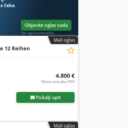
 €
*
s čeka
Objavite oglas sada
*po oglasu/mesečno
Mali oglas
le 12 Reihen
4.800 €
Fiksna cena plus PDV
Pošalji upit
Mali oglas