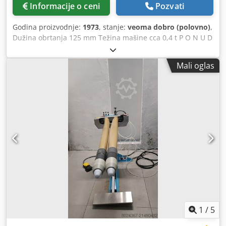
Informacije o ceni
Pozvati
Godina proizvodnje:
1973
, stanje:
veoma dobro (polovno)
,
Dužina obrtanja 125 mm Težina mašine cca 0,4 t P O N U D
A Možemo Vam neobavezujuće ponuditi iz magacina, uz
zadržavanje prava na greške i međuprodaju: WEILER
Mali oglas
Dodpfx Aexpxqwogtjkr Precizni mehanički strug Tip: MDU
Godina proizvodnje: 1973 #13010 _____ Visina centara: 125
mm Maks. prečnik obrade preko nosača: 140 mm Maks.
prečnik obrade preko ležaja: 260 mm Razmak između
centara: 500 mm Provrt vretena: 28 mm Red 1 – Opseg
broja obrtaja: 220-1.800 o/min Red 2 – Opseg broja obrtaja:
110-3.600 o/min Pogonska snaga vretena: kW Ukupna
pogonska snaga: kW - V - Hz Težina: 500 kg Pribor /
Specijalna oprema • Opremljen trovilastom steznom
glavom RÖHM, prečnik 110 mm, montirana • Postolje
mašine sa integrisanim prostorom za alat i obimnim
paketom dodatne opreme, uključujući setove steznih
navrtki Stanje: vrlo dobro – spreman za demonstraciju,
idealan za školsku radionicu, održavanje itd. Molimo
1
/
5
kliknite ovde za video mašine: MDU260/4 Isporuka: iz