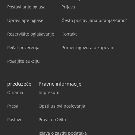
Postavljanje oglasa
Prijava
Upravljajte oglase
Često postavljana pitanja/Pomoć
Rezervišite oglašavanje
Kontakt
Pečat poverenja
Primer ugovora o kupovini
Pošaljite aukciju
preduzeće
Pravne informacije
O nama
Impresum
Presa
Opšti uslovi poslovanja
Poslovi
Pravila tržišta
Izjava o zaštiti podataka