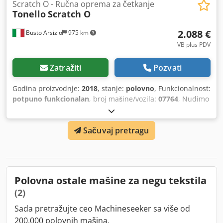
magacina – viđeno-kupljeno Plaćanje: isključivo neto
Scratch O - Ručna oprema za četkanje
Tonello
Scratch O
prilikom preuzimanja – nakon prijema fakture
2.088 €
Busto Arsizio
975 km
VB plus PDV
Zatražiti
Pozvati
Godina proizvodnje:
2018
, stanje:
polovno
, Funkcionalnost:
potpuno funkcionalan
, broj mašine/vozila:
07764
, Nudimo
ovu poljupotrebljavanu ručnu opremu za četkanje Tonello
Scratch O, godina proizvodnje 2018. Tip mašine: Scratch O
Sačuvaj pretragu
Serijski broj: 07764 Godina proizvodnje: 2016 Pritisak
komprimovanog vazduha: 7 bar Težina: 36 kg Dedpfx Ajyt I
Hwjgtekr Ukoliko imate pitanja ili su Vam potrebne
dodatne informacije, slobodno nam pišite ili nas pozovite.
Polovna ostale mašine za negu tekstila
(2)
Sada pretražujte ceo Machineseeker sa više od
200.000 polovnih mašina.