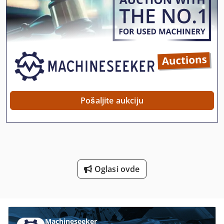
Mašina Za Hranu
Mašina Za Košuljice
Mašina Za Livenje
Mašina Za Sečenje Spoljni Nit
Mašina Za Tekstilnu
Pošaljite aukciju
Mašina Za Vezenje
Mašina Za Čišćenje Tekstila
Mašina Za Štampanje
Oglasi ovde
Mašine Za Savijanje List
Mašinu Za Preradu Mesa
Od Prskanja
Machineseeker