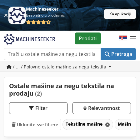
Machineseeker
Ka aplikaciji
Besplatno u prodavnici
Prodati
Pretraga
/ ... / Polovno ostale mašine za negu tekstila
Ostale mašine za negu tekstila na
prodaju
(2)
Filter
Relevantnost
Tekstilne mašine
Mašine za
Uklonite sve filtere