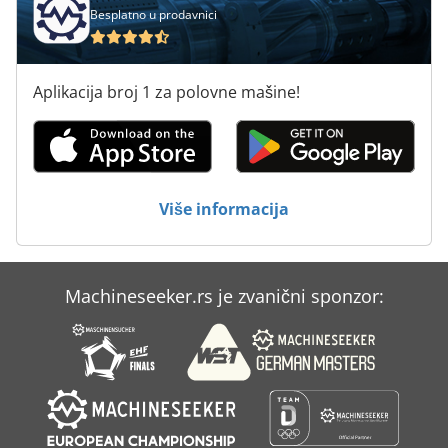
Besplatno u prodavnici
Prostor Za Proizvodnju
Sistemi Za Vađenje
Aplikacija broj 1 za polovne mašine!
Sok Od Novinara
Tekstilne Masine Za Pletenje
Univerzalna Mašina Za Pro-
Više informacija
Unutrašnja Nit Mašina Za Rezanje
Machineseeker.rs je zvanični sponzor: