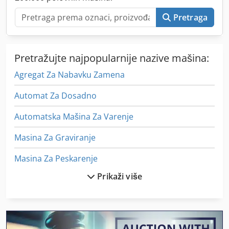
Pretraga
Pretražujte najpopularnije nazive mašina:
Agregat Za Nabavku Zamena
Automat Za Dosadno
Automatska Mašina Za Varenje
Masina Za Graviranje
Masina Za Peskarenje
Prikaži više
Masina Za Pranje
Masine Za Kucanje
Mašina Za Graviranje Drva