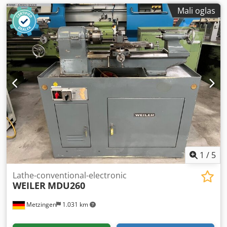
Mali oglas
1
/
5
Lathe-conventional-electronic
WEILER
MDU260
Metzingen
1.031 km