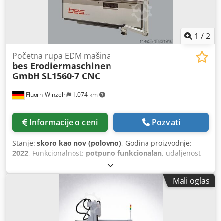
1
/
2
Početna rupa EDM mašina
bes Erodiermaschinen
GmbH
SL1560-7 CNC
Fluorn-Winzeln
1.074 km
Informacije o ceni
Pozvati
Stanje:
skoro kao nov (polovno)
, Godina proizvodnje:
2022
, Funkcionalnost:
potpuno funkcionalan
, udaljenost
pomeranja ose X:
1.460 mm
, Y osa hod:
600 mm
, radni
hod Z-ose:
700 mm
, ukupna visina:
2.850 mm
, ukupna
Mali oglas
dužina:
2.500 mm
, ukupna širina:
2.400 mm
, maksimalna
težina obratka:
6.000 kg
, širina stola:
800 mm
, ukupna
težina:
6.000 kg
, vrsta ulazne struje:
trofazni
, dužina stola:
1.800 mm
, dubina bušenja:
500 mm
, Tehnička oprema -