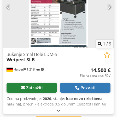
Spoljašnje dimenzije mašine: 1030 x 800 x 2100 mm Neto
težina mašine: 600 kg Filtracija: kanister 20 l (standard)
Programabilna Z-osovina standard Više mašina odmah
dostupno.
1
/
9
Bušenje Smal Hole EDM-a
Weipert
SLB
14.500 €
Haiger
1.218 km
Fiksna cena plus PDV
Zatražiti
Pozvati
Godina proizvodnje:
2020
, stanje:
kao novo (izložbena
mašina)
, prečnik elektrode 0,5 do 3mm Cedpfxjf Hmn Ae
Amgoha putovanja 300x400x350mm ) CE-cretification
proverava najbolju moguću safty sve Mašine u nadsmeškoj