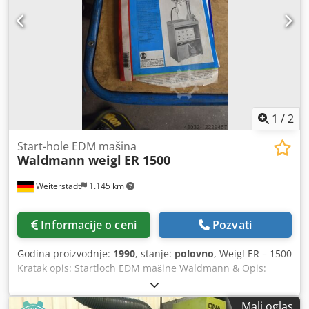
1
/
2
Start-hole EDM mašina
Waldmann weigl
ER 1500
Weiterstadt
1.145 km
Informacije o ceni
Pozvati
Godina proizvodnje:
1990
, stanje:
polovno
, Weigl ER – 1500
Kratak opis: Startloch EDM mašine Waldmann & Opis:
Odmah dostupno sa lokacije : Start-hole EDM mašine
Waldmann & Weigl Tip ER – 1500 Godina građevinarstva:
Mali oglas