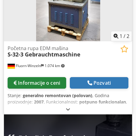
380V 50~60Hz (promenljivo) Maksimalna dozvoljena struja:
30A Nazivna snaga: 5KVA Potreban pneumatski pritisak: 5
bar Sistem jonske izmene sa senzorom
1
/
2
Početna rupa EDM mašina
S-32-3 Gebrauchtmaschine
Fluorn-Winzeln
1.074 km
Informacije o ceni
Pozvati
Stanje:
generalno remontovan (polovan)
, Godina
proizvodnje:
2007
, Funkcionalnost:
potpuno funkcionalan
,
udaljenost pomeranja ose X:
300 mm
, Y osa hod:
200 mm
,
trajanje garancije:
12 meseci
, Na prodaju je početna rupa
EDM mašine bes S 32-3 Svojstva velika brzina bušenja
nisko habanje elektroda Veličina tabele (širina x dubina)
450 x 210 mm Putuj X/Y/Z 290 x 190 x 350 mm