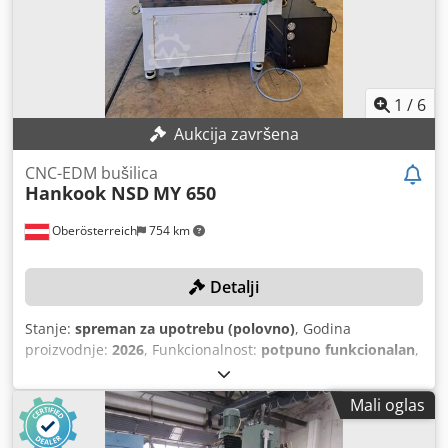
1
/
6
Aukcija završena
CNC-EDM bušilica
Hankook NSD
MY 650
Oberösterreich
754 km
Detalji
Stanje:
spreman za upotrebu (polovno)
, Godina
proizvodnje:
2026
, Funkcionalnost:
potpuno funkcionalan
,
udaljenost pomeranja ose X:
600 mm
, Y osa hod:
500 mm
,
radni hod Z-ose:
755 mm
, putanja pomeranja W-ose:
500
Mali oglas
mm
, broj mjesta u izmjenjivaču alata:
54
, TEHNIČKI
DETALJITip: CNC-EDM bušilica X osa hod: 600 mm Y osa