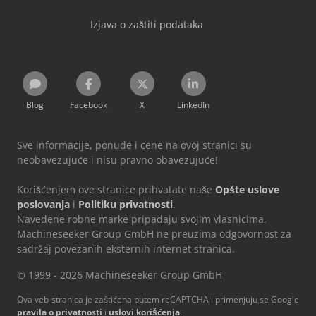
Izjava o zaštiti podataka
Blog
Facebook
X
LinkedIn
Sve informacije, ponude i cene na ovoj stranici su
neobavezujuće i nisu pravno obavezujuće!
Korišćenjem ove stranice prihvatate naše
Opšte uslove
poslovanja
i
Politiku privatnosti
.
Navedene robne marke pripadaju svojim vlasnicima.
Machineseeker Group GmbH ne preuzima odgovornost za
sadržaj povezanih eksternih internet stranica.
© 1999 - 2026 Machineseeker Group GmbH
Ova veb-stranica je zaštićena putem reCAPTCHA i primenjuju se Google
pravila o privatnosti
i
uslovi korišćenja
.