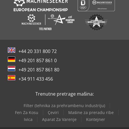
+44 20 331 800 72
+49 201 857 861 0
+49 201 857 861 80
+34 911 433 456
Trenutne pretrage mašina:
Filter (tehnika za prehrambenu industriju)
Fen Za Kosu
Çeviri
Mašine za preradu ribe
Ivica
Aparat Za Varenje
Kontejner