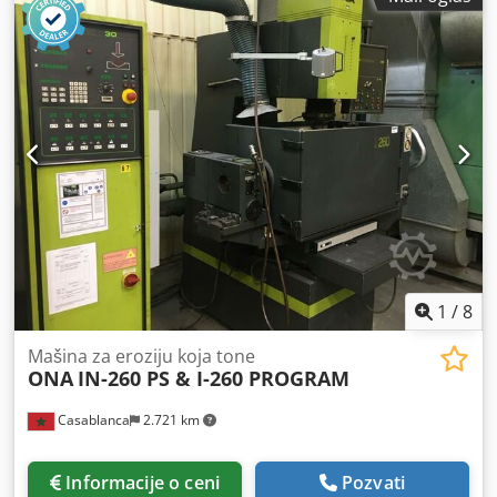
1990 Veličina stola 500 x 500 mm Visina instalacije 400 mm
Twist bušilica 0.1 – 20 mm Slavine M 2 – M 20 Elektrode 1 -
12 mm Mašina za bušenje Interkrenn Economy 280 S
Podešavanje visine 700 mm Projekcija 180 mm Chsdpfx
Amsnzh Ivsgsa Quill potez 80 mm Domet brzine 120 – 2580
rpm Držač alata MK 2
1
/
8
Mašina za eroziju koja tone
ONA
IN-260 PS & I-260 PROGRAM
Casablanca
2.721 km
Informacije o ceni
Pozvati