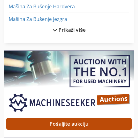
Mašina Za Bušenje Hardvera
Mašina Za Bušenje Jezgra
Prikaži više
Mašina Za Bušenje Vreteno
Mašina Za Hranu
Mašina Za Prevrtanje
Mašina Za Rezanje Kamena
Mašina Za Rezanje Muškaraca
Mašina Za Rezanje Odbor
Mašina Za Valjanje
Mašina Za Vezenje
Pošaljite aukciju
Mašine Za Brušenje Cilindar