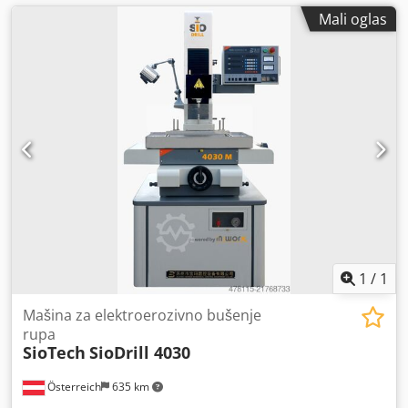
Mali oglas
1
/
1
Mašina za elektroerozivno bušenje
rupa
SioTech
SioDrill 4030
Österreich
635 km