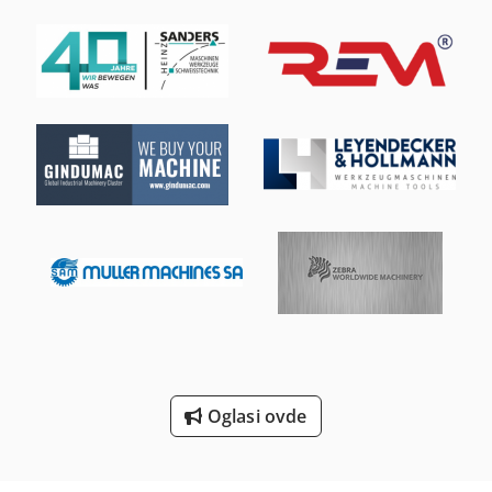
Mašine Za Brušenje Crva
Mašine Za Brušenje Nož
Mašine Za Brušenje Prosjaci
Mašine Za Brušenje Radilice
Mašine Za Brušenje Uzor
Mašine Za Brušenje Vreteno
Mašine Za Potpalu
Mašinu Za Preradu Mesa
Od Prskanja
Oglasi ovde
Unutrašnja Nit Mašina Za Rezanje
Vađenje Sistem Za Brušenje Prašine