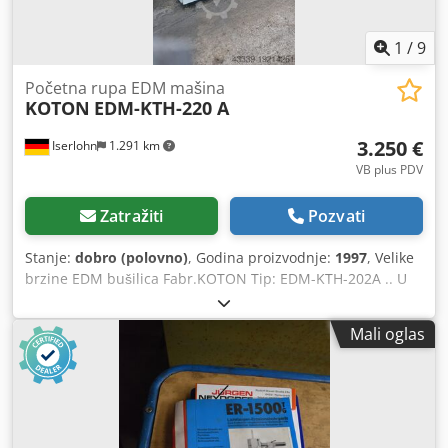
1
/
9
Početna rupa EDM mašina
KOTON
EDM-KTH-220 A
3.250 €
Iserlohn
1.291 km
VB plus PDV
Zatražiti
Pozvati
Stanje:
dobro (polovno)
, Godina proizvodnje:
1997
, Velike
brzine EDM bušilica Fabr.KOTON Tip: EDM-KTH-202A .. U
dobrom stanju sa rashladnim filterom jedinica mašine
doks na raspolaganju. Podaci pogledajte list sa podacima.
Mali oglas
Chodpfx Amjwmn Szegoa