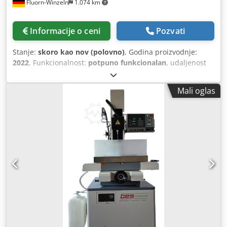
Fluorn-Winzeln
1.074 km
Informacije o ceni
Pozvati
Stanje:
skoro kao nov (polovno)
, Godina proizvodnje:
2022
, Funkcionalnost:
potpuno funkcionalan
, udaljenost
pomeranja ose X:
600 mm
, Y osa hod:
300 mm
, radni hod
Z-ose:
700 mm
, ukupna visina:
2.800 mm
, ukupna dužina:
Mali oglas
1.350 mm
, ukupna širina:
1.260 mm
, maksimalna težina
obratka:
300 kg
, širina stola:
450 mm
, ukupna težina:
2.300
kg
, vrsta ulazne struje:
trofazni
, dužina stola:
888 mm
,
dubina bušenja:
500 mm
, Tehnička oprema -4-fold vodič
menjač -32 fold elektroda menjač -Priprema rotaciono-
okretne ose -Visok kvalitet pogonskih osovina i vodiča -
Integrisani kompresor rashladne jedinice za elektroniku i
eksterne Opcija priključka za dielektrično hlađenje -Visoke
EDM performanse zbog MOSET generatora Chodpfevppw
Ssx Amgja -Fino filter za rad sa malim prečnika cevi EROSIX
kontrola -brzo dodirivanje -Jednostavno programiranje za
kompleks 5-osa mašinska obrada -Opsežni ciklusi merenja
-Primopredaja i skladištenje programa preko TCP / IP