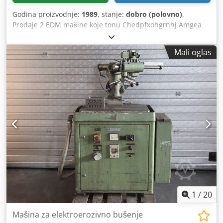
Godina proizvodnje:
1989
, stanje:
dobro (polovno)
,
Prodaje 2 EDM mašine koje tonu Chedpfxohgrnhj Amgea
Kompletno sa filtracijom, razdelnikom, alatom,
evakuacijom dima
Mali oglas
1
/
20
Mašina za elektroerozivno bušenje