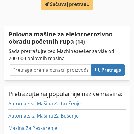
Sačuvaj pretragu
konstrukciji Elektrode Ø 0,5-3mm Putuj X-Osom 300mm
Putuj Y-Osom 400mm Putovanje Z-Osa 350mm Putovanje
W-Osom 300mm Brzina W ose 30-60mm/min Brzi feed Z-
Osa 120mm/min stopa uklanjanja (max.) 300:1 Dimenzija
tabele 320x440mm max.generator kapacitet 30A
Polovna mašine za elektroerozivno
obradu početnih rupa
(14)
Sada pretražujte ceo Machineseeker sa više od
200.000 polovnih mašina.
Pretraga
Pretražujte najpopularnije nazive mašina:
Automatska Mašina Za Brušenje
Automatska Mašina Za Bušenje
Masina Za Peskarenje