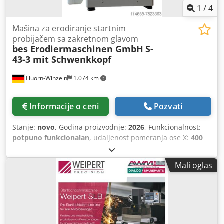
interfejsa -Visoka jednostavnost korišćenja
1
/
4
Mašina za erodiranje startnim
probijačem sa zakretnom glavom
bes Erodiermaschinen GmbH
S-
43-3 mit Schwenkkopf
Fluorn-Winzeln
1.074 km
Informacije o ceni
Pozvati
Stanje:
novo
, Godina proizvodnje:
2026
, Funkcionalnost:
potpuno funkcionalan
, udaljenost pomeranja ose X:
400
mm
, Y osa hod:
300 mm
, Na prodaju je mašina za bušenje
startnih rupa erozijom bes S 43-3 Karakteristike - visoka
Mali oglas
brzina bušenja - mala potrošnja elektroda Veličina stola
(širina x dubina): 450 x 210 mm Cedpoir Eadofx Amgoha
Hodovi X/Y/Z: 290 x 190 x 350 mm Motorno grubo
podešavanje Z: 250 mm Maksimalna visina obratka: 245
mm Maksimalna težina obratka: 200 kg Podešavanje
vođenja elektrode: 150 mm Prečnik elektrode: 0,3 – 10 mm