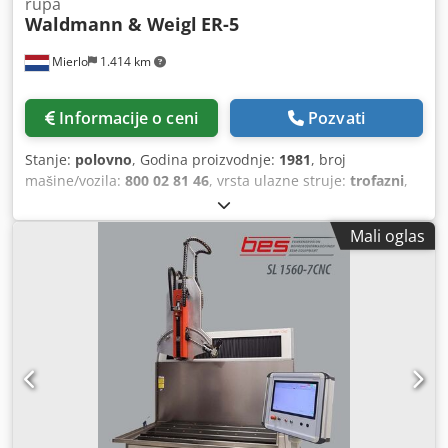
rupa
Waldmann & Weigl
ER-5
Mierlo
1.414 km
Informacije o ceni
Pozvati
Stanje:
polovno
, Godina proizvodnje:
1981
, broj
mašine/vozila:
800 02 81 46
, vrsta ulazne struje:
trofazni
,
Specijalizovana elektroerozivna mašina (erodir mašina /
mašina za startno bušenje) Chedey Su Iyjpfx Amgja Ova
Mali oglas
mašina se u metaloprerađivačkoj industriji primarno koristi
kao mašina za startno bušenje ili za elektroerozivno
uklanjanje slomljenih alata (kao što su ureznice, burgije ili
razvrtaci) iz vrednih radnih komada. Proces se obavlja
izuzetno precizno, bez oštećenja okolnog navoja ili
materijala.