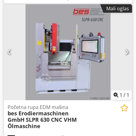
hod Z-ose:
720 mm
, širina stola:
710 mm
, dužina stola:
Mali oglas
1.200 mm
, Oprema:
dokumentacija/priručnik
, Stezanje
stola sa M8 rupama za stezanje Monitor 19" Menjač
elektroda 18 puta Menjač vodiča 3 puta Zaštita od plastike
na prednjem delu stola Kontrolisanje NSD računara Z-osa
programiranje sa isključivanjem automatsko nula Z-ose
tokom bušenja Automatski ciklusi početka Nadgledanje
pada tokom pozicioniranja Chedpstpa Adsfx Amgea
Najnovija tehnologija generatora sa funkcijom sa više
pulsa Filtriranje pomoću filter pumpe Posredničko vođenje
automatsko Z-osa za elektrode od 700 mm Balansiranje sile
W ose Jonizujuća jedinica Filter & Pumpa visokog pritiska
Radno svetlo Jedinica daljinskog upravljača Kontrola
jonizacije Razne alatke u okviru sa alatkama
1
/
1
Početna rupa EDM mašina
bes Erodiermaschinen
GmbH
SLPR 630 CNC VHM
Ölmaschine