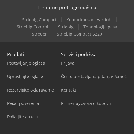
Trenutne pretrage mašina:
Striebig Compact
Komprimovani vazduh
Striebig Control
Striebig
Tehnologija gasa
Streuer
Striebig Compact 5220
Prodati
Servis i podrška
Postavljanje oglasa
Prijava
Upravljajte oglase
Često postavljana pitanja/Pomoć
Rezervišite oglašavanje
Kontakt
Pečat poverenja
Primer ugovora o kupovini
Pošaljite aukciju