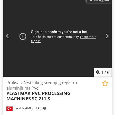
1
/
6
Praksa višestrukog srednjeg registra
aluminijuma Pvc
PLASTMAK PVC PROCESSING
MACHINES
SÇ 211 S
Barakfakih
801 km