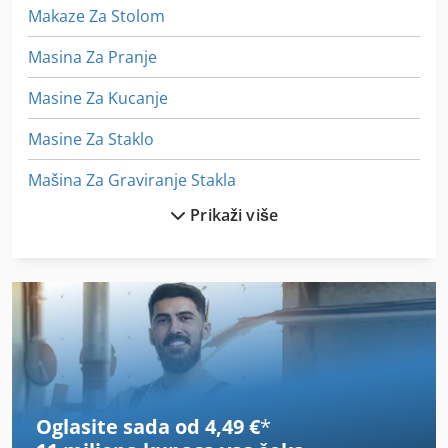
Makaze Za Stolom
Masina Za Pranje
Masine Za Kucanje
Masine Za Staklo
Mašina Za Graviranje Stakla
Prikaži više
Mašina Za Pranje Stakla
Mašina Za Rezanje Stakla
Mašina Za Rezanje Steka
Mašina Za Valjanje
Mlin Za Ivice
Oglasite sada od 4,49 €
*
Mlin Za Lanac