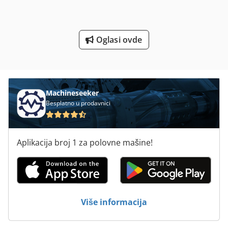
Za Pisanje Stamparije
Zvono Na Vratima
Oglasi ovde
Štanca Na Vijak
Machineseeker
Besplatno u prodavnici
Aplikacija broj 1 za polovne mašine!
Više informacija