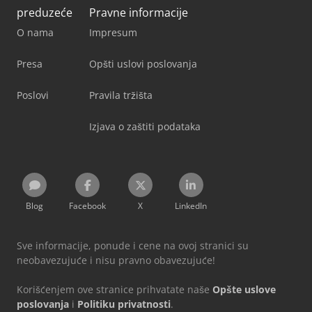
preduzeće
Pravne informacije
O nama
Impresum
Presa
Opšti uslovi poslovanja
Poslovi
Pravila tržišta
Izjava o zaštiti podataka
Blog
Facebook
X
LinkedIn
Sve informacije, ponude i cene na ovoj stranici su
neobavezujuće i nisu pravno obavezujuće!
Korišćenjem ove stranice prihvatate naše
Opšte uslove
poslovanja
i
Politiku privatnosti
.