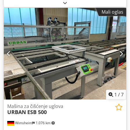
V
, pritisak:
8 bar
, Na prodaju: URBAN SV 430 CNC centar za
obradu PVC profila Mašina za čišćenje uglova Profesionalni
Mali oglas
centar za obradu renomiranog nemačkog proizvođača
URBAN, specijalno razvijen za efikasnu obradu PVC profila
za prozore i vrata. Tehnički podaci: Dcsdpfezcmg Ijx Ac Ajk
-Brend: URBAN -Tip: SV 430 -Godina proizvodnje: 2007 -
Serijski broj: 430152 -Napajanje: 230/400 V – 50/60 Hz -
Snaga: 2,5 kW -Potrošnja struje: 3,5 A -Maks. radni pritisak:
8 bar -Težina: cca 1.350 kg -Upravljanje: Ferrocontrol CNC
upravljanje Karakteristike: -Pogodan za razne obrade PVC
profila -Robustna industrijska izrada -Jednostavno
rukovanje putem CNC upravljanja -Uključeni ulazni i izlazni
stolovi -Nemački kvalitet, dizajniran za dugogodišnju
pouzdanu upotrebu Mašina je u veoma dobrom stanju i
dolazi iz profesionalnog proizvodnog pogona. Spremna za
trenutnu upotrebu Cena: na upit Za više informacija,
1
/
7
fotografije ili obilazak, kontaktirajte nas bez obaveze.
Mašina za čišćenje uglova
URBAN
ESB 500
Wimsheim
1.076 km