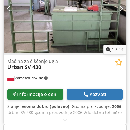
1
/
14
Mašina za čišćenje ugla
Urban
SV 430
Zamość
764 km
Informacije o ceni
Pozvati
Stanje:
veoma dobro (polovno)
, Godina proizvodnje:
2006
,
Urban SV 430 godina proizvodnje 2006 Vrlo dobro tehničko
stanje. Bogata oprema. Dedpfx Ajwrpxtjc Asck