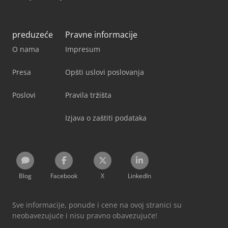
preduzeće
Pravne informacije
O nama
Impresum
Presa
Opšti uslovi poslovanja
Poslovi
Pravila tržišta
Izjava o zaštiti podataka
Blog
Facebook
X
LinkedIn
Sve informacije, ponude i cene na ovoj stranici su
neobavezujuće i nisu pravno obavezujuće!