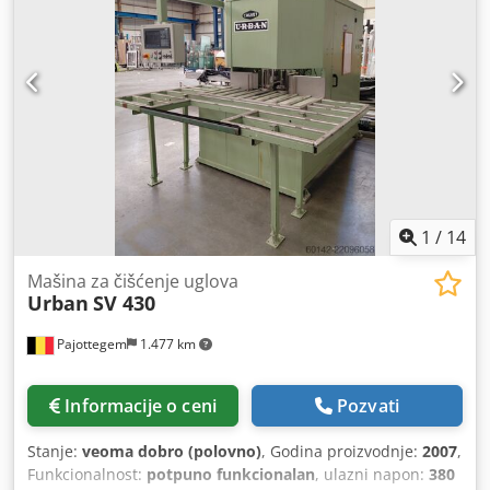
rada sa PLC-om • Mogućnost povezivanja 3 različita noža •
Funkcija razdvajanja profila krila automatskog slučaja •
Mogućnost automatskog odmora profila na miteru i
centriranje profila Djdpfjrbid Isx Ac Aeck
1
/
14
Mašina za čišćenje uglova
Urban
SV 430
Pajottegem
1.477 km
Informacije o ceni
Pozvati
Stanje:
veoma dobro (polovno)
, Godina proizvodnje:
2007
,
Funkcionalnost:
potpuno funkcionalan
, ulazni napon:
380