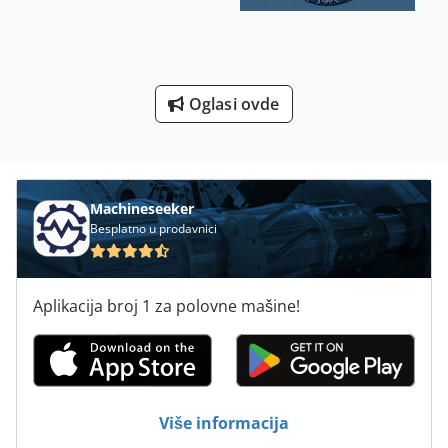
Ultrazvučni Sistem Za Čišćenje
Unutrašnja Nit Mašina Za Rezanje
Čišćenje I Dezinfekcija Mašina
Oglasi ovde
Čišćenje Sistema Za Hlađenje
Machineseeker
Besplatno u prodavnici
Aplikacija broj 1 za polovne mašine!
Više informacija