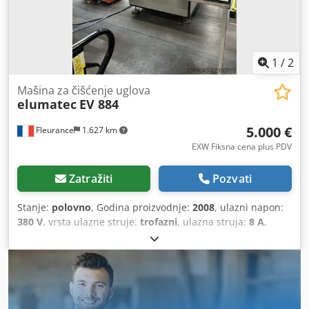
1
/
2
Mašina za čišćenje uglova
elumatec
EV 884
5.000 €
Fleurance
1.627 km
EXW Fiksna cena plus PDV
Zatražiti
Pozvati
Stanje:
polovno
, Godina proizvodnje:
2008
, ulazni napon:
380 V
, vrsta ulazne struje:
trofazni
, ulazna struja:
8 A
,
Nudimo polovnu mašinu za čišćenje uglova marke
Elumatec EV 884, proizvedenu 2008. godine. Tip: EV 884
Serijski broj: 88009009 Nominalni napon: 380 V
Frekvencija: 50 Hz Dcsdpfxezk Eaho Ac Aek Broj faza: 3
Nominalna struja: 8 A Datum proizvodnje: 28.11.2008 Ako
imate pitanja ili vam je potrebno više informacija,