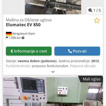
1
/
5
Mašina za čišćenje uglova
Elumatec
EV 850
Königsbach-Stein
1.096 km
Informacije o ceni
Pozvati
Stanje:
veoma dobro (polovno)
, Godina proizvodnje:
2012
,
Funkcionalnost:
potpuno funkcionalan
, Potpuna obrada
spoljašnjih i unutrašnjih uglova. Priručni sto Dcodoy U
Rbnepfx Ac Aek
Mali oglas