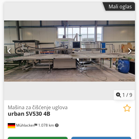
Mali oglas
1
/
9
Mašina za čišćenje uglova
urban
SV530 4B
Mühlacker
1.078 km