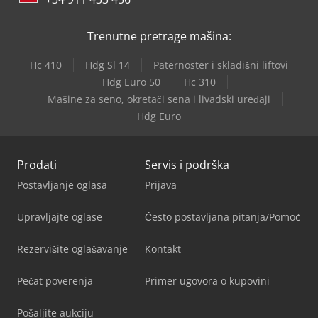
Trenutne pretrage mašina:
Hc 410
Hdg Sl 14
Paternoster i skladišni liftovi
Hdg Euro 50
Hc 310
Mašine za seno, okretači sena i livadski uređaji
Hdg Euro
Prodati
Servis i podrška
Postavljanje oglasa
Prijava
Upravljajte oglase
Često postavljana pitanja/Pomoć
Rezervišite oglašavanje
Kontakt
Pečat poverenja
Primer ugovora o kupovini
Pošaljite aukciju