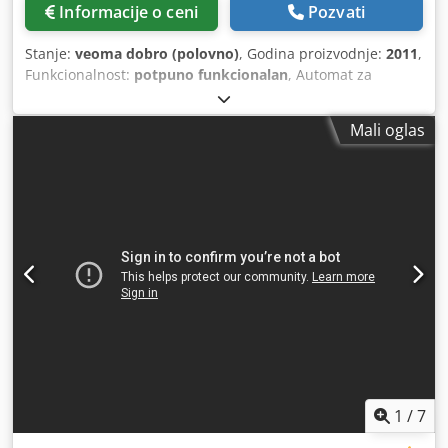
Informacije o ceni
Pozvati
Stanje:
veoma dobro (polovno)
, Godina proizvodnje:
2011
,
Funkcionalnost:
potpuno funkcionalan
, Automat za
spajanje uglova URBAN SV530 4B sa okretnom stanicom i
transportnim sistemom. Pravac kretanja je s leva na desno.
Mali oglas
Potpuno opremljene glave alata gore i dole za obradu svih
profila za vrata i prozore. Dcsdpfx Acszfvgue Aek
1
/
7