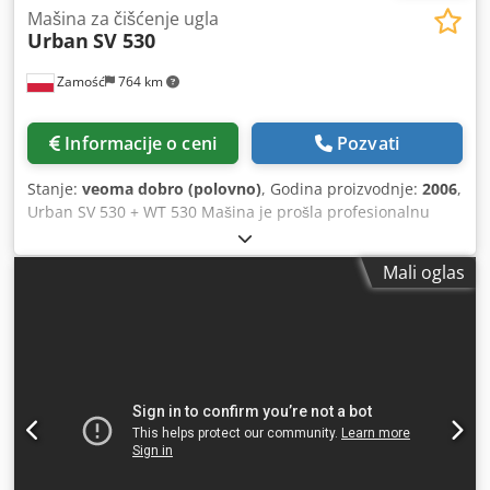
Mašina za čišćenje ugla
Urban
SV 530
Zamość
764 km
Informacije o ceni
Pozvati
Stanje:
veoma dobro (polovno)
, Godina proizvodnje:
2006
,
Urban SV 530 + WT 530 Mašina je prošla profesionalnu
mehaničku službu. Spremni za polazak. Poslaću video
snimak rada mašine na WhatsApp-u. Dedpfxjnzh Abe Ac
Mali oglas
Aeck