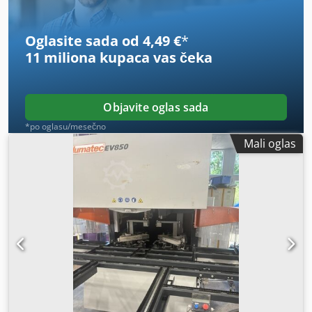
slobodno nam pošaljite poruku ili nas pozovite.
Oglasite sada od 4,49 €
*
11 miliona kupaca
vas čeka
Objavite oglas sada
*po oglasu/mesečno
Mali oglas