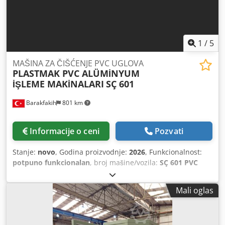
1
/
5
MAŠINA ZA ČIŠĆENJE PVC UGLOVA
PLASTMAK PVC ALÜMİNYUM
İŞLEME MAKİNALARI
SÇ 601
Barakfakih
801 km
Informacije o ceni
Pozvati
Stanje:
novo
, Godina proizvodnje:
2026
, Funkcionalnost:
potpuno funkcionalan
, broj mašine/vozila:
SÇ 601 PVC
Köşe temizleme makinesi ( 3 Bıçak)
, • U skladu je sa CE
standardima. • Čišćenje uglova područja zavarivanje PVC
Mali oglas
profila • Čišćenje gornjih i donjih površina uglova •
Mogućnost razdvajanja površinskog i ugaonog procesa
čišćenja akrilnih profila • Mogućnost potpuno automatskog