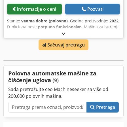
Informacije o ceni
Pozvati
Stanje:
veoma dobro (polovno)
, Godina proizvodnje:
2022
,
Funkcionalnost:
potpuno funkcionalan
, Mašina za bušenje
uglova i makaza URBAN ESB 500 sa glavama za bušenje za
Siegenia okove Dedpjyza Dfefx Ac Aeck
Sačuvaj pretragu
Polovna automatske mašine za
čišćenje uglova
(9)
Sada pretražujte ceo Machineseeker sa više od
200.000 polovnih mašina.
Pretraga