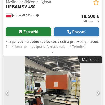
Mašina za čišćenje uglova
URBAN
SV 430
18.500 €
Jasionka
683 km
VB plus PDV
Zatražiti
Pozvati
Stanje:
veoma dobro (polovno)
, Godina proizvodnje:
2006
,
Funkcionalnost:
potpuno funkcionalan
, * Tehnički
ispravno stanje, spreman za rad nakon potpune servisne
intervencije Dsdpfxjxz Ayys Ac Aock * 2 pneumatska
Mali oglas
motora (gore i dole) * Prečnik testere: 250 mm * 2 CNC
upravljane ose * Maksimalna visina obrade: 140 mm *
Sistem za prepoznavanje profila * 2 noža za izvođenje
žlebova (gore i dole) + drugi alati * Prateći sto