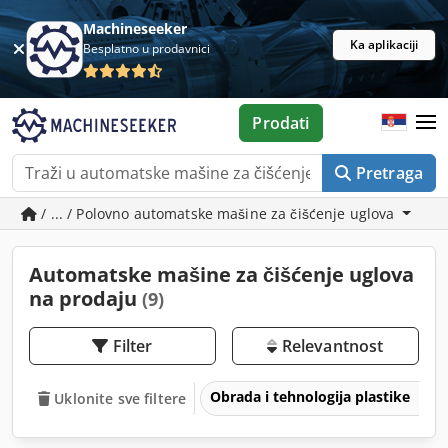
Machineseeker
Ka aplikaciji
Besplatno u prodavnici
Prodati
Pretraga
/ ... / Polovno automatske mašine za čišćenje uglova
Automatske mašine za čišćenje uglova
na prodaju
(9)
Filter
Relevantnost
Obrada i tehnologija plastike
Uklonite sve filtere