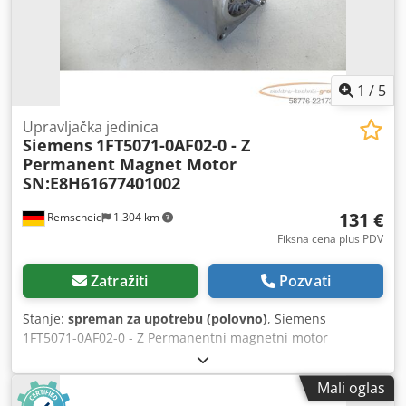
1
/
5
Upravljačka jedinica
Siemens
1FT5071-0AF02-0 - Z
Permanent Magnet Motor
SN:E8H61677401002
131 €
Remscheid
1.304 km
Fiksna cena plus PDV
Zatražiti
Pozvati
Stanje:
spreman za upotrebu (polovno)
, Siemens
1FT5071-0AF02-0 - Z Permanentni magnetni motor
SN:E8H61677401002, korišćen, dobro očuvan, 100%
ispravan, isporuka prema slikama. Codpfx Akezfyr Isrjrf
Mali oglas