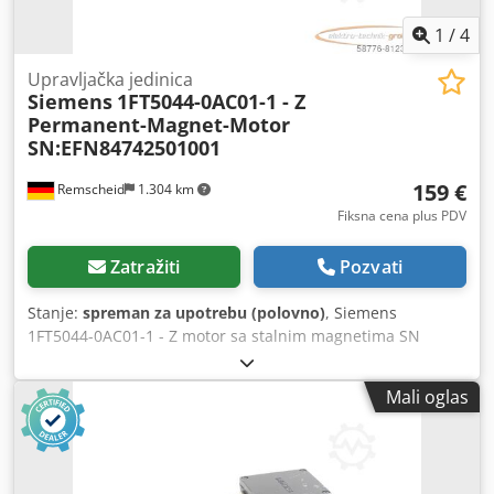
1
/
4
Upravljačka jedinica
Siemens
1FT5044-0AC01-1 - Z
Permanent-Magnet-Motor
SN:EFN84742501001
159 €
Remscheid
1.304 km
Fiksna cena plus PDV
Zatražiti
Pozvati
Stanje:
spreman za upotrebu (polovno)
, Siemens
1FT5044-0AC01-1 - Z motor sa stalnim magnetima SN
:EFN84742501001 , Z = vidi natpisnu pločicu, polovni,
normalni znaci upotrebe, 100% funkcionalan, obim
Mali oglas
isporuke prema fotografijama Cedpfx Aji D Rz Dokrorf