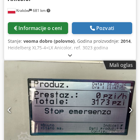
Kraków
681 km
Informacije o ceni
Pozvati
Stanje:
veoma dobro (polovno)
, Godina proizvodnje:
2014
,
Heidelberg XL75-4+LX Anicolor, ref. 3023 godina
proizvodnje 2014. IR sušenje + toplo vazdušno sušenje
produženi sistem za izbacivanje: 160 cm 185 miliona
Mali oglas
otisaka maksimalna veličina lista: 607 x 750 mm Codpfjzrp
Thox Akrerf Neprekidni sistem za dovod papira Neprekidni
sistem za izbacivanje odlično stanje!!!!