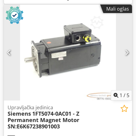
očuvanosti, 100% ispravan, isporuka prema fotografijama.
Mali oglas
Crjdpfx Aksy T Dnljrjf
1
/
5
Upravljačka jedinica
Siemens
1FT5074-0AC01 - Z
Permanent Magnet Motor
SN:E6K67238901003