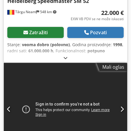
Heidelberg
Speedmaster SM 52
22.000 €
Târgu Neamț
548 km
EXW VB PDV se ne može iskazati
Zatražiti
Pozvati
Stanje:
veoma dobro (polovno)
, Godina proizvodnje:
1998
,
radni sati:
61.000.000 h
, Funkcionalnost:
potpuno
funkcionalan
, broj mašine/vozila:
201810
, kanali boja:
2
,
gramaža papira (min.):
50 g/m²
, maksimalna težina papira:
Mali oglas
280 g/m²
, širina papira (min.):
520 mm
, ukupna dužina:
290 mm
, ukupna širina:
190 mm
, ukupna visina:
170 mm
,
potrebna širina prostora:
300 mm
, potrebna visina:
220
mm
, očitavanje brojača (crno):
61.000.000
, očitanje brojača
(u boji):
61.000.000
, godina poslednjeg generalnog servisa:
2025
, vrsta ulazne struje:
trofazni
, ulazni napon:
380 V
,
Oprema:
dokumentacija/priručnik
, Heidelberg
Speedmaster SM 52-2-P offset štampačka mašina na
prodaju, proizvedena 1998. godine, trenutno u
svakodnevnoj proizvodnji i dostupna za pregled i praktičnu
demonstraciju. Konfiguracija * 2 štampačke jedinice +