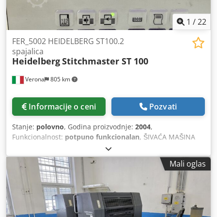
1
/
22
FER_5002 HEIDELBERG ST100.2
spajalica
Heidelberg
Stitchmaster ST 100
Verona
805 km
Informacije o ceni
Pozvati
Stanje:
polovno
, Godina proizvodnje:
2004
,
Funkcionalnost:
potpuno funkcionalan
, ŠIVAĆA MAŠINA
HEIDELBERG ST100.2 Godina proizvodnje 2004, korišćena,
u odličnom stanju. Sastoji se od 6 jedinica za ubacivanje
Mali oglas
listova + jedinica za ubacivanje korica. Šivaća stanica sa 2
glave. Trostana mašina za rezanje (trimer). Crodpfozr Halex
Akrsf Kontrola za podizanje i pozicioniranje bloka, dužina
korica. OPCIONALNO: dvostrani centrirani rez.