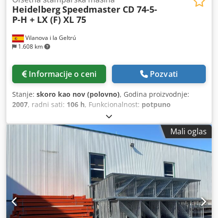
Heidelberg
Speedmaster CD 74-5-
P-H + LX (F) XL 75
Vilanova i la Geltrú
1.608 km
Informacije o ceni
Pozvati
Stanje:
skoro kao nov (polovno)
, Godina proizvodnje:
2007
, radni sati:
106 h
, Funkcionalnost:
potpuno
funkcionalan
, kanali boja:
5-colour with coater
, širina
papira (min.):
585 mm
, maksimalna širina papira:
740 mm
,
Mali oglas
Odlična XL 75 mašina u vrhunskom stanju i sa vrhunskom
opremom Lak toranj (komorni rakel sistem) Prinect Axis
Control Prinect Press Center sa daljinskim upravljanjem za
podešavanje boja, valjaka, kao i obimskog, bočnog i
dijagonalnog registra sa Job Memory Card i touch screen-
om Cjdpfxex S Npfe Akrsrf Alcolor Vario filmski dampening
sistemi sa cirkulacijom i hlađenjem CombiStar sistem za
temperaturnu kontrolu kolor sekcija (vodeno hlađenje)
Autoplate XL potpuno automatski simultani sistem za