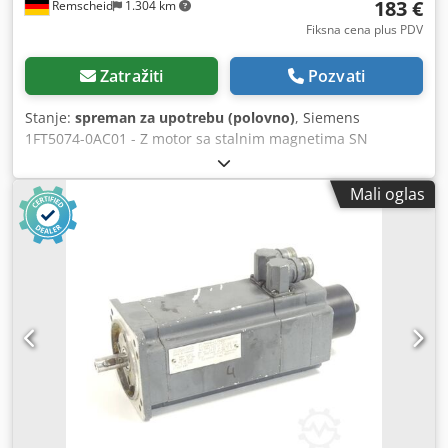
183 €
Remscheid
1.304 km
Fiksna cena plus PDV
Zatražiti
Pozvati
Stanje:
spreman za upotrebu (polovno)
, Siemens
1FT5074-0AC01 - Z motor sa stalnim magnetima SN
:E6K67238901003 , Z = vidi natpisnu pločicu, polovni,
normalni znaci upotrebe, 100% funkcionalan, obim
Mali oglas
isporuke prema fotografijama Cedpfevgppcex Akrjrf