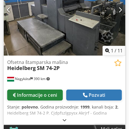
1
/
11
Ofsetna štamparska mašina
Heidelberg
SM 74-2P
Nagykáta
390 km
Informacije o ceni
Pozvati
Stanje:
polovno
, Godina proizvodnje:
1999
, kanali boja:
2
,
Heidelberg SM 74-2 P. Cjdpfszlgpysx Akrjrf - Godina
proizvodnje: 1999; - Broj odštampanih primeraka: 57
miliona; - Sistem vlaženja sa alkoholom, sa Baldvinom; -
Mali oglas