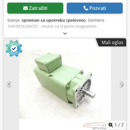
Zatražiti
Pozvati
Stanje:
spreman za upotrebu (polovno)
, Siemens
1HU3074-0AC01 - motor sa trajnim magnetom
SN:E3586654502002, Z= G31: vidi tipsku pločicu, G45:
ugrađena zadržna kočnica, korišćen, normalni tragovi
Mali oglas
upotrebe, 100% ispravan, isporuka prema fotografijama.
Crodpfx Aex Dvhpekref
1
/
7