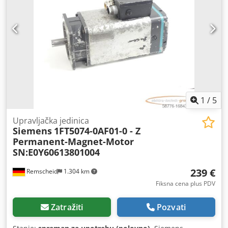
1
/
5
Upravljačka jedinica
Siemens
1FT5074-0AF01-0 - Z
Permanent-Magnet-Motor
SN:E0Y60613801004
239 €
Remscheid
1.304 km
Fiksna cena plus PDV
Zatražiti
Pozvati