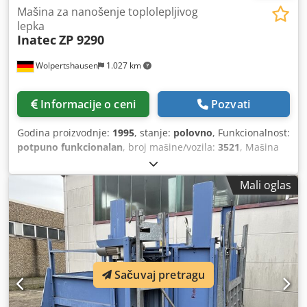
Mašina za nanošenje toplolepljivog
lepka
Inatec
ZP 9290
Wolpertshausen
1.027 km
Informacije o ceni
Pozvati
Godina proizvodnje:
1995
, stanje:
polovno
, Funkcionalnost:
potpuno funkcionalan
, broj mašine/vozila:
3521
, Mašina
za nanošenje topljivog lepka, tip ZP 9290 - Zapremina
rezervoara: 90 litara - Snaga grejanja: 5,5 kW - Kapacitet
Mali oglas
topljenja: 12 kg - Električni priključak: 400 V Credpfx Aezrm
Hljkrsf - Šema i uputstva za upotrebu / ostala
dokumentacija se nalaze u prilogu ili su dostupna Moguća
je inspekcija uz prethodni dogovor u mestu 06502 Thale.
Sačuvaj pretragu