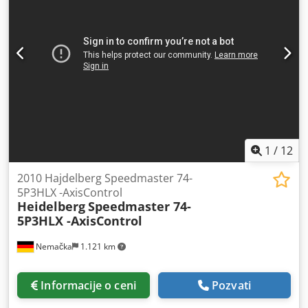
1
/
12
2010 Hajdelberg Speedmaster 74-
5P3HLX -AxisControl
Heidelberg
Speedmaster 74-
5P3HLX -AxisControl
Nemačka
1.121 km
Informacije o ceni
Pozvati