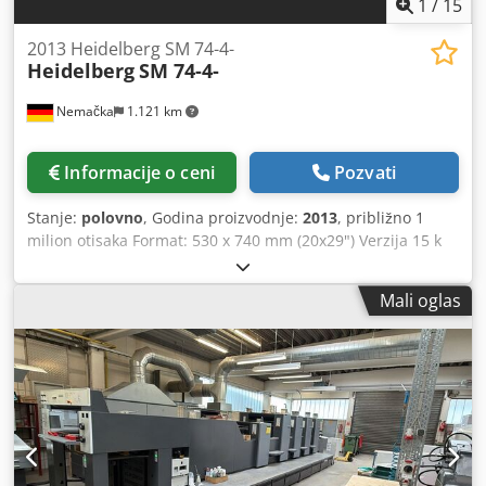
1
/
15
2013 Heidelberg SM 74-4-
Heidelberg
SM 74-4-
Nemačka
1.121 km
Informacije o ceni
Pozvati
Stanje:
polovno
, Godina proizvodnje:
2013
, približno 1
milion otisaka Format: 530 x 740 mm (20x29") Verzija 15 k
Speed - maksimalno 15.000 tabaka/h Cjdpfx Akszc Hlwererf
Presscenter Jednostavno upravljanje Autoplate Alcolor Sve
Mali oglas
uređaje za pranje Niskostapajući izlagač Kompresor
Antistatički uređaj Lamelni ulagivač Aparat za puder Non-
stop sistem Dostupno u kratkom roku