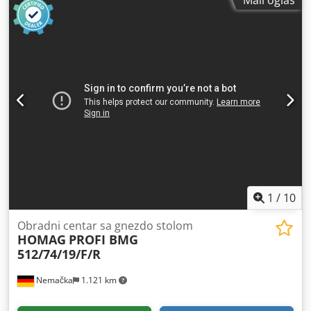
Pranje valjaka za mastilo; - Pranje gumenih i cilindričnih
valjaka; - Vazdušni nož; - Sistem za nanošenje praha; -
Perfektor (2+0; 1+1); - Cilindri su bez oštećenja. Mašina je u
našem vlasništvu, ali se nalazi na području zatvora, stoga
nije moguće snimiti video zapise i fotografije, niti je
moguće lično pregledati mašinu. Svaka mašina je naša
sopstvena imovina!
1
/
10
Obradni centar sa gnezdo stolom
HOMAG
PROFI BMG
512/74/19/F/R
Nemačka
1.121 km