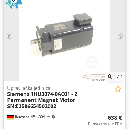
1
/
4
Upravljačka jedinica
Siemens
1HU3074-0AC01 - Z
Permanent Magnet Motor
SN:E3586654502002
638 €
Remscheid
1.304 km
Fiksna cena plus PDV