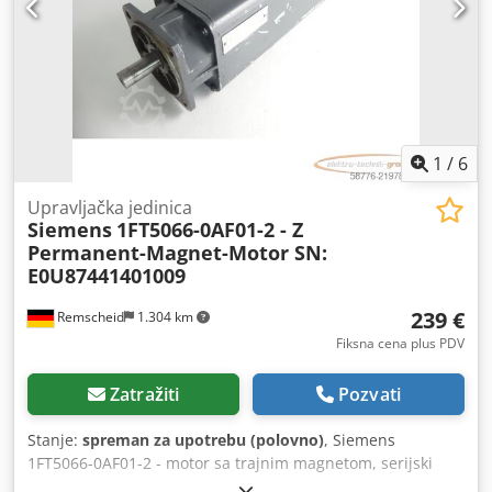
1
/
6
Upravljačka jedinica
Siemens
1FT5066-0AF01-2 - Z
Permanent-Magnet-Motor SN:
E0U87441401009
239 €
Remscheid
1.304 km
Fiksna cena plus PDV
Zatražiti
Pozvati
Stanje:
spreman za upotrebu (polovno)
, Siemens
1FT5066-0AF01-2 - motor sa trajnim magnetom, serijski
broj: E0U87441401009, korišćen, u dobrom stanju