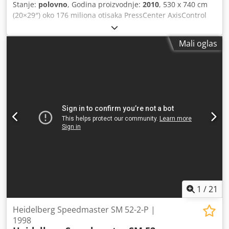
Stanje:
polovno
, Godina proizvodnje:
2010
, 530 x 740 cm
(20×29″) oko 176 miliona otisaka PressCenter AxisControl
Alcolor Segmentni ulagač Autoplate Automatski uređaj za
pranje bojenih valjaka, automatski uređaj za pranje
Mali oglas
gumene deke, automatski uređaj za pranje kontra-valjka
AirStar Filterstar Crsdpfx Akep Ugwteref Temperiranje
farbarske jedinice 5/0 obrtač 2/3 Antistatički uređaj Visoki
izlagač Posebna lakerska jedinica sa sistemom komorne
rakle Produženi izlaz sa IR sušačem, Puder aparat Hlađena
periferija sa vodenim hlađenjem Povratni hladnjak
dostupno u kratkom roku
1
/
21
Heidelberg Speedmaster SM 52-2-P |
1998