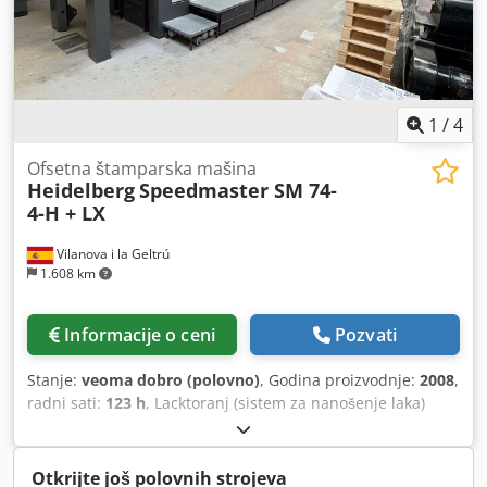
1
/
4
Ofsetna štamparska mašina
Heidelberg
Speedmaster SM 74-
4-H + LX
Vilanova i la Geltrú
1.608 km
Informacije o ceni
Pozvati
Stanje:
veoma dobro (polovno)
, Godina proizvodnje:
2008
,
radni sati:
123 h
, Lacktoranj (sistem za nanošenje laka)
Kontrola osovine CP2000 kontrolni panel sa daljinskim
upravljačem za zone boje, dovodne kanale za boju, kao i za
registraciju obima, ivica i dijagonale, sa memorijskom
Otkrijte još polovnih strojeva