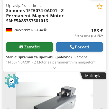
Upravljačka jedinica
Siemens
1FT5074-0AC01 - Z
Permanent Magnet Motor
SN:E5A83357501016
183 €
Remscheid
1.304 km
Fiksna cena plus PDV
Zatražiti
Pozvati
Stanje:
spreman za upotrebu (polovno)
, Siemens
1FT5074-0AC01 - Z Motor sa permanentnim magnetom
SN:E5A83357501016, korišćen, u dobrom stanju, 100%
ispravan, isporuka prema fotografijama. Crsdpfsxd I Unsx
Mali oglas
Akrjf