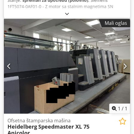
Stanje:
spreman za upotrebu (polovno)
, Siemens
1FT5074-0AF01-0 - Z motor sa stalnim magnetima SN
:E0Y60613801004 , Z = H40: Podmazivanje, uređaj za
podmazivanje DE i NDE, K31: natpisna pločica, 2. štit leži
Mali oglas
labavo u priključnoj kutiji, K83: priključna kutija, okrenite
priključnu kutiju za + 90 stepeni, koristi, jaki tragovi
upotrebe, 100% funkcionalan, obim isporuke prema
fotografijama Codpfx Asuca Shjkrerf
1
/
1
Ofsetna štamparska mašina
Heidelberg
Speedmaster XL 75
Anicolor