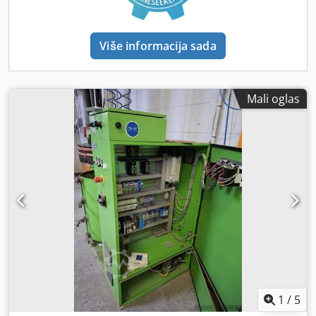
Crjdpfsyctt Isx Akrof Tehnička specifikacija Tip konusa ISO
50
Više informacija sada
Mali oglas
1
/
5