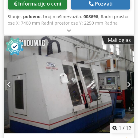
Informacije o ceni
Pozvati
Stanje:
polovno
, broj mašine/vozila:
008696
, Radni prostor
ose X: 7400 mm Radni prostor ose Y: 2250 mm Radna
površina: sto za postavljanje materijala Snaga glavne
vretene: 15 kW Codpjzrux Nefx Akrorf Broj kontrolisanih
Mali oglas
osa: 5 osa Broj mesta za alatke: 30
1
/
12