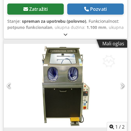
mm / Visina 1190 mm
Zatražiti
Pozvati
Stanje:
spreman za upotrebu (polovno)
, Funkcionalnost:
potpuno funkcionalan
, ukupna dužina:
1.100 mm
, ukupna
širina:
1.300 mm
, ukupna visina:
1.600 mm
, ulazni napon:
380 V
, nosivost:
500 kg
, prazna masa vozila:
550 kg
,
Mali oglas
Oprema:
dokumentacija/priručnik
, Komorna mašina za
pranje sa rotirajućim rešetkom. Maksimalna težina radnog
komada 500 kg, dimenzije korpe 74x74 cm, maksimalna
visina radnog komada 66 cm. Uključuje kolica za utovar i
prašak za čišćenje. Priručnik za upotrebu je dostupan.
Dodpsymggvefx Agmsck
1
/
2