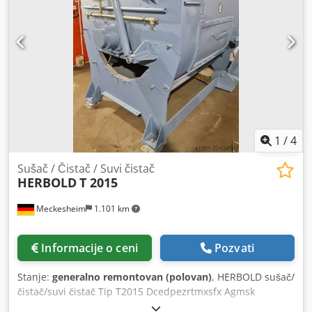
1
/
4
Sušač / Čistač / Suvi čistač
HERBOLD
T 2015
Meckesheim
1.101 km
Informacije o ceni
Pozvati
Stanje:
generalno remontovan (polovan)
, HERBOLD sušač/
čistač/suvi čistač Tip T2015 Dcedpezrtmxsfx Agmsk
Pogonska snaga: 45-132 kW u zavisnosti od potrebnog