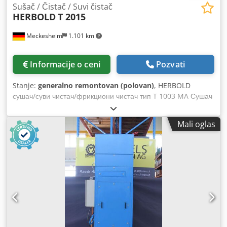
Sušač / Čistač / Suvi čistač
HERBOLD
T 2015
Meckesheim
1.101 km
Informacije o ceni
Pozvati
Stanje:
generalno remontovan (polovan)
, HERBOLD
сушач/суви чистач/фрикциони чистач тип T 1003 MA Сушач
је опремљен системом аутоматског чишћења сита по
ободу. Djdpfx Agszrtlnomock Пречник ротора: око 900 mm
Mali oglas
Ширина ротора: око 1450 mm Погон: 75 kW