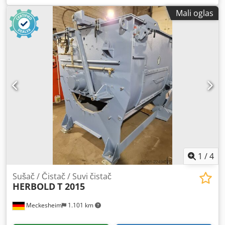
učinka i zadatka Upotreba: Sušenje i čišćenje tvrdih
Mali oglas
plastika, PET flekova (maks. 4 t/h protok) i folija (1,2-1,6 t/h)
Rotor: prečnik 1200 mm x dužina 2300 mm Standardna
perforacija sita: okrugle rupe od 2,5 mm Sa klinastim
kaišnim pogonom
1
/
4
Sušač / Čistač / Suvi čistač
HERBOLD
T 2015
Meckesheim
1.101 km