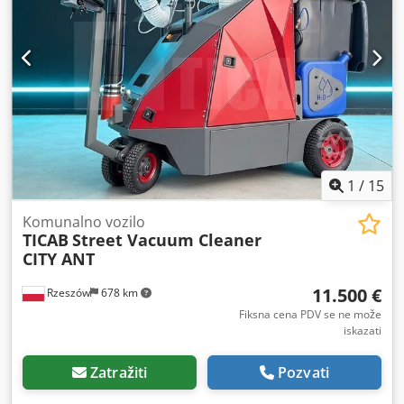
1
/
15
Komunalno vozilo
TICAB
Street Vacuum Cleaner
CITY ANT
11.500 €
Rzeszów
678 km
Fiksna cena PDV se ne može
iskazati
Zatražiti
Pozvati