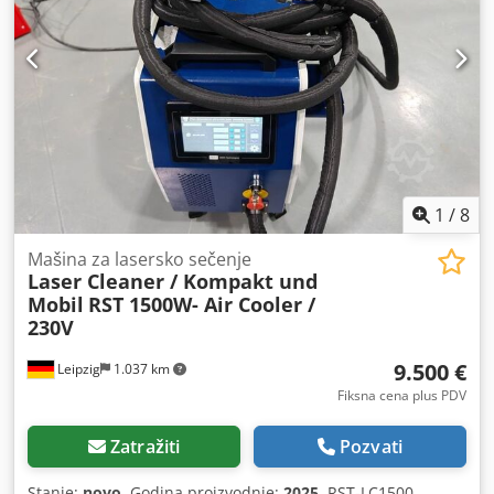
1
/
8
Mašina za lasersko sečenje
Laser Cleaner / Kompakt und
Mobil
RST 1500W- Air Cooler /
230V
9.500 €
Leipzig
1.037 km
Fiksna cena plus PDV
Zatražiti
Pozvati
Stanje:
novo
, Godina proizvodnje:
2025
, RST-LC1500