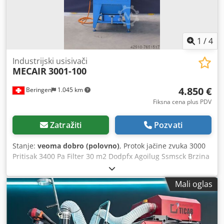
1
/
4
Industrijski usisivači
MECAIR
3001-100
4.850 €
Beringen
1.045 km
Fiksna cena plus PDV
Zatražiti
Pozvati
Stanje:
veoma dobro (polovno)
, Protok jačine zvuka 3000
Pritisak 3400 Pa Filter 30 m2 Dodpfx Agoilug Ssmsck Brzina
2850
Mali oglas