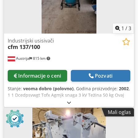
neutralizator i sistem za automatski rad. Tokom probnog
rada, sistem je radio 2-4 sata. Celokupan sistem je u
novom stanju.
1
/
3
Industrijski usisivači
cfm
137/100
Austrija
815 km
Informacije o ceni
Pozvati
Stanje:
veoma dobro (polovno)
, Godina proizvodnje:
2002
,
1 1 Dcedpsvwgt Tofx Agmjk snaga 3 kV Težina 50 kg Ovaj
CFM industrijski usisivač se koristi samo za mokro
usisavanje i u dobrom stanju
Mali oglas