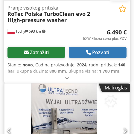
Pranje visokog pritiska
RoTec Polska
TurboClean evo 2
High-pressure washer
6.490 €
Tychy
693 km
EXW Fiksna cena plus PDV
Zatražiti
Pozvati
Stanje:
novo
, Godina proizvodnje:
2024
, radni pritisak:
140
bar
, ukupna dužina:
800 mm
, ukupna visina:
1.700 mm
,
ukupna širina:
1.000 mm
, kapacitet rezervoara za vodu:
95
l
, snaga:
3 kW (4,08 KS)
, temperatura:
45 °C
, TurboClean
Mali oglas
Evo II je profesionalni orašanik visokog pritiska napravljen
od nerđajućeg čelika. Proces pranja odvija se u zatvorenom
kolu sa vodom sa posebnim deterdžentom sa
maksimumom. temperatura 45oC. Radni pritisak je 140
bara, čime se teško stiže do mesta i teško zaprljani
predmeti od naslaga ugljenika, masti ili ulja mogu se
temeljno oprati. Flap je opremljen pneumatskim
pogonima, kako bi se povećala bezbednost i kvalitet rada