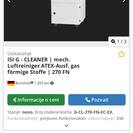
1
/
3
Usisavanje
ISI G - CLEANER | mech.
Luftreiniger
ATEX-Ausf. gas
förmige Stoffe | 270 FN
Buchholz
1.265 km
Informacije o ceni
Pozvati
Stanje:
novo
, broj mašine/vozila:
G-CL-270-FN-EC-EX
,
Funkcionalnost:
potpuno funkcionalan
, ulazni napon:
230
V
, protok zapremine:
270 m³/h
, nivo buke:
61 dB
, ukupna
visina:
755 mm
, ukupna dužina:
400 mm
, ukupna širina: