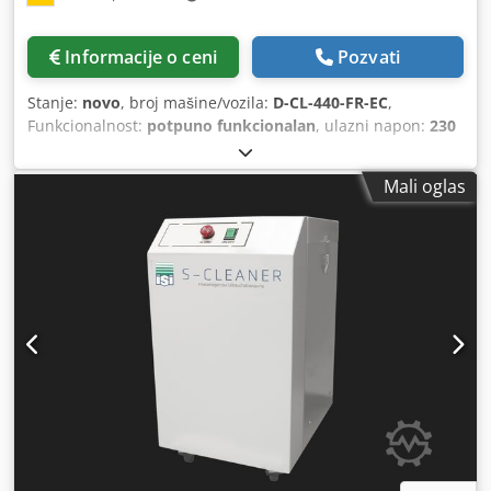
Informacije o ceni
Pozvati
Stanje:
novo
, broj mašine/vozila:
D-CL-440-FR-EC
,
Funkcionalnost:
potpuno funkcionalan
, ulazni napon:
230
V
, protok zapremine:
450 m³/h
, nivo buke:
58 dB
, ukupna
visina:
1.430 mm
, ukupna dužina:
450 mm
, ukupna širina:
Mali oglas
550 mm
, ukupna težina:
50 kg
, Oprema:
Dostupna tipska
pločica, broj obrtaja beskonačno promenljiv
, ISI D-
CLEANER Mehanički uređaj za filtriranje vazduha (prašina)
Tip: 440 FR Verzija: Mobilni Kontrola: bez Horizontalni,
mobilni mehanički prečistač vazduha sa EC Centrifugalni
ventilator za odvajanje prašine. TEHNIČKI OPIS:
Dsdpfxovrxc Aj Agmjck Protok vazduha: - 450 m³/h
(slobodno duvanje) (u zavisnosti od konfiguracije filtera bez
elemenata detekcije) Otvor za dovod vazduha: pregrada
ploča kao Pre-separator Usisni razvodnik: 100 mm (leva
strana) Oprema za filtere: - Filter uložak (klasa prašine M
prema DIN EN 60335-2-69 Aneks AA) - Čišćenje
komprimovanog vazduha preko rotacione lopatice