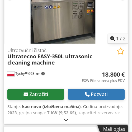
veš mašine. Takođe je opremljen naftnim skimerom,
četkicom i vazdušnim pištoljem. Na prozoru su instalirane
reznice za čišćenje, koje poboljšavaju vidljivost i lakoću
rada. Dcjdpfx Aeq Ru Amsgmjk Savršeno rešenje za
radionice i remanufakturiranje delova. Proizvedeno u
Poljskoj.
1
/
2
Ultrazvučni čistač
Ultratecno
EASY-350L ultrasonic
cleaning machine
18.800 €
Tychy
693 km
EXW Fiksna cena plus PDV
Zatražiti
Pozvati
Stanje:
kao novo (izložbena mašina)
, Godina proizvodnje:
2023
, grejna snaga:
7 kW (9,52 KS)
, kapacitet rezervoara:
350 l
, unutrašnja visina:
600 mm
, unutrašnja dužina:
900
mm
, unutrašnja širina:
650 mm
, ulazni napon:
400 V
,
Mali oglas
ulazna frekvencija:
28.000 Hz
, Aparat za ultrazvučno