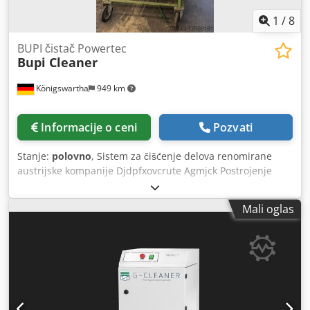
1
/
8
BUPI čistač Powertec
Bupi Cleaner
Königswartha
949 km
Informacije o ceni
Pozvati
Stanje:
polovno
, Sistem za čišćenje delova renomirane
austrijske kompanije Djdpfxovcrute Agmjck Postrojenje
datira od zatvaranja kompanije, bio je u funkciji do kraja.
Sredstva za čišćenje su uključena.
Mali oglas