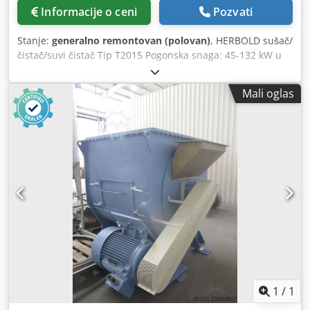
Informacije o ceni
Pozvati
Stanje:
generalno remontovan (polovan)
, HERBOLD sušač/
čistač/suvi čistač Tip T2015 Pogonska snaga: 45-132 kW u
zavisnosti od potrebnog učinka i zadatka Upotreba:
Sušenje i čišćenje tvrdih plastika, PET flekova (maks. 4 t/h
Mali oglas
protok) i folija (1,2-1,6 t/h) Rotor: prečnik 1200 mm x dužina
2300 mm Dsdozrtl Ispfx Agmjck Standardna perforacija
sita: okrugle rupe od 2,5 mm Sa klinastim kaišnim
pogonom
1
/
1