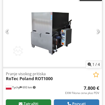
čišćenje visoke snage Ultratecno EASY-350L. Demo mašina
iz 2023. godine korišćena za prezentacije i izložbe
distributera u Poljskoj. Odliиno stanje, kao novo. Najviši
kvalitet komponenti i nekoliko inovativnih rešenja uz
podršku 50 godina iskustva u proizvodnji ultrazvučnih
mašina za čišćenje. Uključio je pneumatski lift sa
platformom za maksimum. opterećenje 125 kg (max.
statičko opterećenje 250 kg). Rezervoar za razdvajanje
nafte sa pumpom. Specijalna izolacija od 50mm. Djdpoq
Ruxmsfx Agmjck Dimenzije radne komore: 900 x 650 x 600
mm. Ultrazvučna frekvencija: 28 kHz. Snaga ultrazvuka: 2
kW. Više tehničkih informacija uključeno je u priloženi
tehnički list. Proizvedeno u Španiji.
1
/
4
Pranje visokog pritiska
RoTec Poland
ROT1000
7.800 €
Tychy
693 km
EXW Fiksna cena plus PDV
Zatražiti
Pozvati