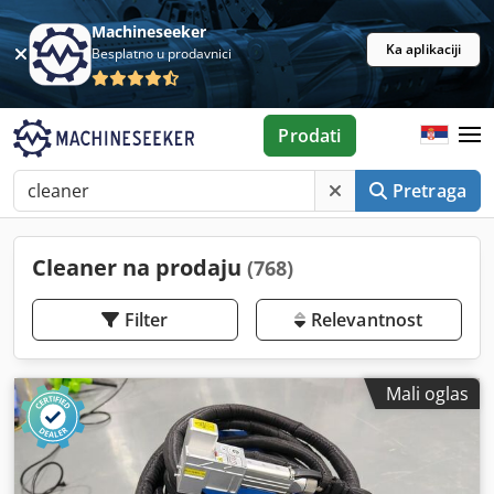
Machineseeker
Ka aplikaciji
Besplatno u prodavnici
Prodati
Pretraga
Cleaner na prodaju
(768)
Filter
Relevantnost
Mali oglas