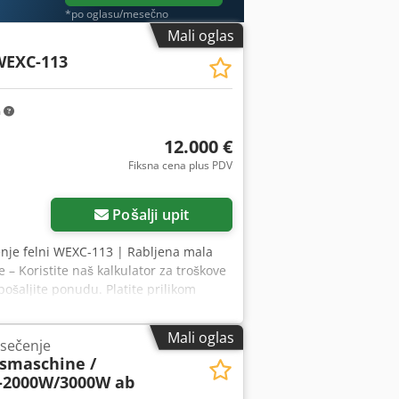
C 1500W (230V): 9.500,- EUR Garancija:
*po oglasu/mesečno
ija 1 godina. Potrošni delovi – bez
Mali oglas
an 600,- € (dolazak i odlazak
WEXC-113
ransport: 650,- € Isporuka: 2–3 radne
aćanje: 100% po narudžbini i pre
m
12.000 €
Fiksna cena plus PDV
Pošalji upit
ćenje felni WEXC-113 | Rabljena mala
 – Koristite naš kalkulator za troškove
pošaljite ponudu. Platite prilikom
ex Alaek 👷‍♂️ Pregledao nezavisni
va ⚠️ 📌 Komentar inspektora: 📄 Želite
Mali oglas
 sečenje
deo? Savet: Referenca „41134 Equippo” se
gsmaschine /
💡 Zašto se ova mašina i naša usluga
-2000W/3000W ab
adilište je moguća ✔ Garancija povrata