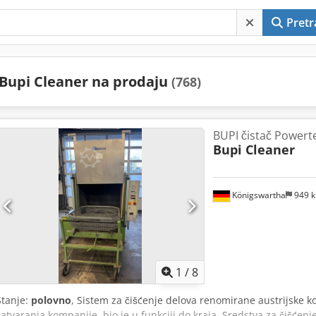
Pretr
Bupi Cleaner na prodaju
(768)
BUPI čistač Powert
Bupi Cleaner
Königswartha
949 
1
/
8
Stanje:
polovno
, Sistem za čišćenje delova renomirane austrijske k
zatvaranja kompanije, bio je u funkciji do kraja. Sredstva za čišćen