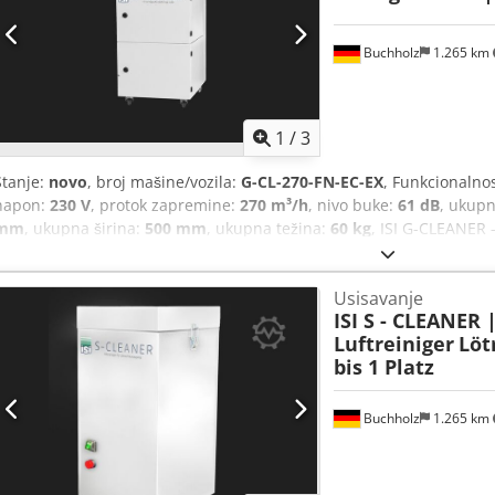
Selektivno uklanjanje boja 15. Precizno čišćenje
Buchholz
1.265 km
1
/
3
Stanje:
novo
, broj mašine/vozila:
G-CL-270-FN-EC-EX
, Funkcionalno
napon:
230 V
, protok zapremine:
270 m³/h
, nivo buke:
61 dB
, ukupn
mm
, ukupna širina:
500 mm
, ukupna težina:
60 kg
, ISI G-CLEANER 
uređaja (bez usisne ploče / određivanja odvojeno) Tip: 270 FN Verzija
G Zona 2 Horizontalni, mobilni mehanički prečistač vazduha sa EC Ce
Usisavanje
gasa u EKS oblasti. TEHNIČKI OPIS: Dodpfx Alovrykhoaock Protok va
ISI S - CLEANER 
240-270 m³/h (efektivno) (u zavisnosti od konfiguracije filtera bez 
Luftreiniger
Löt
izduvni vazduh zvučna kutija zadnja (opciono 1k100mm / 2k80mm / 
bis 1 Platz
Aluminijum pleteni grubi filter - Z-linija filtera F9 - Kaseta sa akti
impregniranim oblikovanim ugljem ATEKS: Grupa II Gas / prašina Ven
Gb Temperaturna klasa: T4 > 135°C Ventilator: Kategorija uređaja 2 S
Buchholz
1.265 km
električne komponente se isporučuju u dizajnu otpornom na eksplozi
(opcionalno: specijalna boja) Dimenzija * * * Frekvencija: 50 Hz Ste
Zatražite 
ventilatora: EC tehnologija za uštedu energije Izlaz vazduha: ne pod