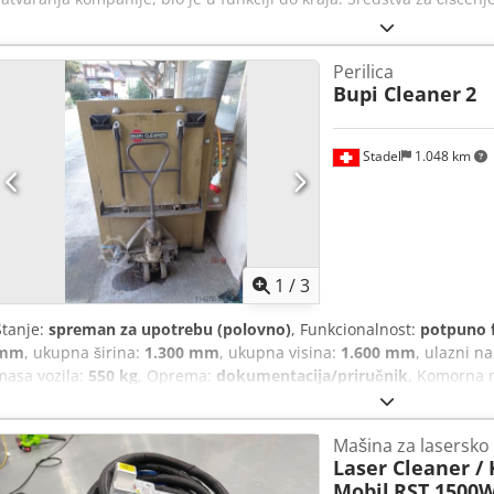
Perilica
Bupi Cleaner
2
Stadel
1.048 km
1
/
3
Stanje:
spreman za upotrebu (polovno)
, Funkcionalnost:
potpuno 
mm
, ukupna širina:
1.300 mm
, ukupna visina:
1.600 mm
, ulazni n
masa vozila:
550 kg
, Oprema:
dokumentacija/priručnik
, Komorna m
rešetkom. Maksimalna težina radnog komada 500 kg, dimenzije kor
radnog komada 66 cm. Uključuje kolica za utovar i prašak za čišćenj
Mašina za lasersko
Dodpsymggvjfx Alaock
Laser Cleaner /
Mobil
RST 1500W-