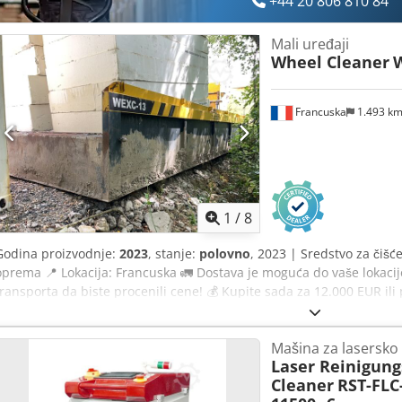
+44 20 806 810 84
superširoki ugao Rashladna jedinica: Bingyue: 1500W-S Cena: RST-L
Dvogodišnja garancija na laserski izvor, Ostali delovi mašine garanc
Mali uređaji
garancije. OPCIJA: OPŠTI USLOVI POSLOVANJA Obuka i instalacija: 1 d
Wheel Cleaner
uključeni) Transportni troškovi: Avio transport: 1.200,- € / Brodski t
nedelje od prijema uplate za avio transport 5–6 nedelja brodom. Pl
otpreme (avio ili brodski transport)
Francuska
1.493 k
1
/
8
Godina proizvodnje:
2023
, stanje:
polovno
, 2023 | Sredstvo za čiš
oprema 📍 Lokacija: Francuska 🚛 Dostava je moguća do vaše lokacije
transporta da biste procenili cene! 💰 Kupite sada za 12.000 EUR ili 
dostave uz pristupačnu naknadu (podložno odobrenju)* Dcsdpfjznfdh
stručnjak 0 tačaka inspekcije 0 odobreno ✅ 0 nedostataka ℹ️ 0 troško
Mašina za lasersko
da vidite kompletan izveštaj o inspekciji, dodatne fotografije ili vi
Laser Reinigun
često koristi prilikom pretraživanja dodatnih detalja na internetu. 
Cleaner
RST-FLC
ističu: ✔ Temeljna inspekcija od strane stručnjaka ✔ Dostava na gr