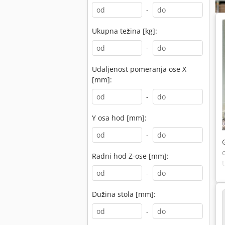
-
Ukupna težina [kg]:
-
Udaljenost pomeranja ose X
[mm]:
-
Y osa hod [mm]:
-
Radni hod Z-ose [mm]:
-
Dužina stola [mm]:
-