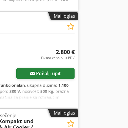
Mali oglas
2.800 €
Fiksna cena plus PDV
Pošalji upit
funkcionalan
, ukupna dužina:
1.100
apon:
380 V
, nosivost:
500 kg
, prazna
ašina za pranje sa rotirajućim
pe 74x74 cm, maksimalna visina
e. Priručnik za upotrebu je dostupan.
Mali oglas
 sečenje
 Kompakt und
 Air Cooler /