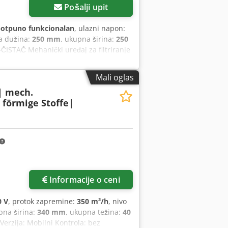
Pošalji upit
otpuno funkcionalan
, ulazni napon:
a dužina:
250 mm
, ukupna širina:
250
S-ČISTAČ Mehanički uređaj za filtriranje
jn: uslovno mobilni (klizači / bez
čistač vazduha sa EC Centrifugalni
Mali oglas
vazduha: - 134 m³/h (zapreminski
 | mech.
uracije filtera bez elemenata detekcije)
 förmige Stoffe|
iltere: -Prefilter - HEPA filter H13 -
lo siva Dimenzija * * * Frekvencija: 50
štedu energije Izlaz vazduha: ne
 Težina: 16.5 kg
Informacije o ceni
0 V
, protok zapremine:
350 m³/h
, nivo
pna širina:
340 mm
, ukupna težina:
40
Verzija: Mobilni Kontrola: bez