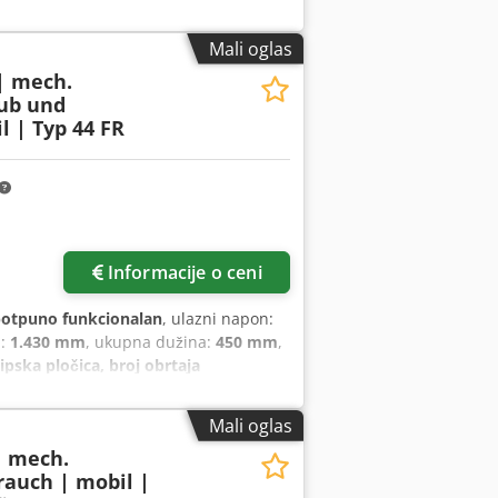
ni ventilator za odvajanje gasovitih
anje) - 350 m³/h (efektivno) Dsdpfx
Mali oglas
etekcije) Ulaz vazduha: Gornji zadnji sa
 | mech.
ilter H13 prema DIN EN 1822-1 - Kaseta
ub und
ikovanog uglja Boja: RAL 7035 svetlo
 | Typ 44 FR
 Stepen zaštite: IP54 Tehnologija
v Nivo buke: 61 dB (A) Dimenzije:
više slika
Informacije o ceni
otpuno funkcionalan
, ulazni napon:
a:
1.430 mm
, ukupna dužina:
450 mm
,
pska pločica, broj obrtaja
anje vazduha (prašina) Tip: 440 FR
istač vazduha sa EC Centrifugalni
Mali oglas
450 m³/h (slobodno duvanje) (u
| mech.
za dovod vazduha: pregrada ploča kao
rauch | mobil |
re: - Filter uložak (klasa prašine M