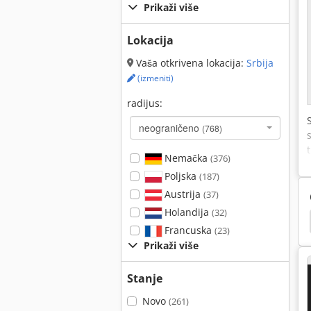
Prikaži više
Lokacija
Vaša otkrivena lokacija:
Srbija
(izmeniti)
radijus:
neograničeno
(768)
Nemačka
(376)
Poljska
(187)
Austrija
(37)
Holandija
(32)
nje
Pola Masina Za Čišćenje
Čišćenje Mašine
Francuska
(23)
Prikaži više
Stanje
Novo
(261)