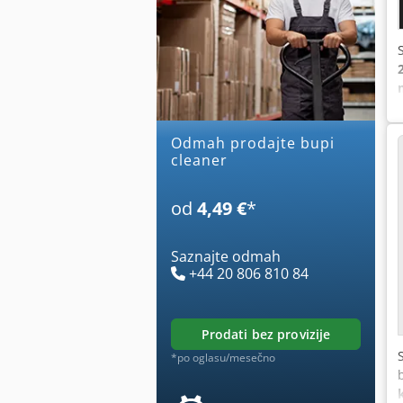
Odmah prodajte bupi
cleaner
od
4,49 €
*
Saznajte odmah
+44 20 806 810 84
prodati bez provizije
*po oglasu/mesečno