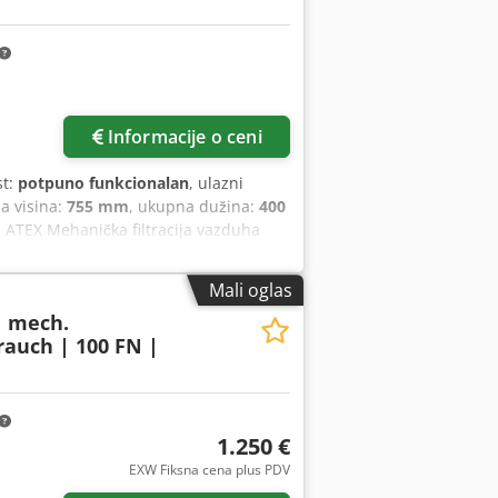
Informacije o ceni
st:
potpuno funkcionalan
, ulazni
a visina:
755 mm
, ukupna dužina:
400
- ATEX Mehanička filtracija vazduha
: Mobilni Kontrola: bez ATEKS: "E" II 3
ntrifugalni ventilator za odvajanje
Mali oglas
zduha: - 320 m³/h (slobodno duvanje) -
| mech.
elemenata detekcije) Usisnik vazduha:
rauch | 100 FN |
4k50mm) Oprema za filtere: -
vnim ugljem sa presovanim, specijalno
tilator: prema ATEKS II 2G Ekh IIB T4
istem filtera: Kategorija uređaja 3 Sve
ju. Boja: RAL 7035 svetlo siva
1.250 €
pen zaštite: IP54 Tehnologija
više slika
EXW Fiksna cena plus PDV
esiv Nivo buke: 61 dB (A)) Dimenzije: