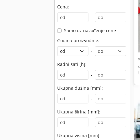
Cena:
-
Samo uz navođenje cene
Godina proizvodnje:
-
Radni sati [h]:
-
Ukupna dužina [mm]:
-
Ukupna širina [mm]:
-
Ukupna visina [mm]: