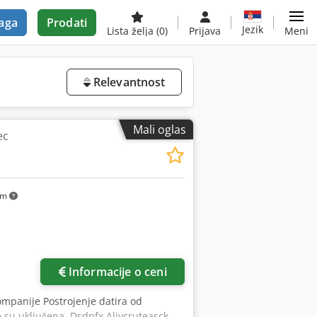
aga
Prodati
Jezik
Lista želja
(0)
Prijava
Meni
Relevantnost
Mali oglas
ec
km
Informacije o ceni
ompanije Postrojenje datira od
je su uključena. Dsdpfx Aljvcruteasck