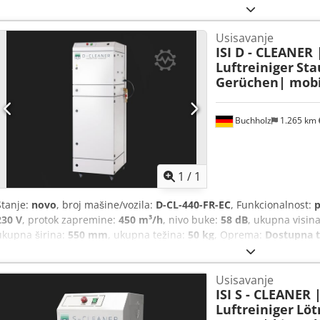
Horizontalni, mobilni mehanički prečistač vazduha sa EC Centrifugal
supstanci. TEHNIČKI OPIS: Protok vazduha: - 390 m³/h (slobodno duv
Usisavanje
Alsvrygpoasck (u zavisnosti od konfiguracije filtera bez elemenata d
ISI D - CLEANER
4 porta 50 mm Oprema za filtere: - Predfilter prostirka F 5 - HEPA f
Luftreiniger
Sta
sa aktivnim ugljem sa 9 kg presovanog specijalno impregniranog obl
Gerüchen| mobil
siva (opcionalno: specijalna boja) Dimenzija * * * Frekvencija: 50 Hz
ventilatora: EC tehnologija za uštedu energije Izlaz vazduha: podesi
Dužina 430 mm / Širina 340 mm / Visina 600 mm Dimenzije: 40 kg
Buchholz
1.265 km
Zatražite 
1
/
1
Stanje:
novo
, broj mašine/vozila:
D-CL-440-FR-EC
, Funkcionalnost:
p
230 V
, protok zapremine:
450 m³/h
, nivo buke:
58 dB
, ukupna visin
ukupna širina:
550 mm
, ukupna težina:
50 kg
, Oprema:
Dostupna ti
beskonačno promenljiv
, ISI D-CLEANER Mehanički uređaj za filtrir
Verzija: Mobilni Kontrola: bez Horizontalni, mobilni mehanički preč
Usisavanje
ventilator za odvajanje prašine. TEHNIČKI OPIS: Protok vazduha: - 
ISI S - CLEANER 
zavisnosti od konfiguracije filtera bez elemenata detekcije) Otvor 
Luftreiniger
Löt
Pre-separator Usisni razvodnik: 100 mm (leva strana) Oprema za filte