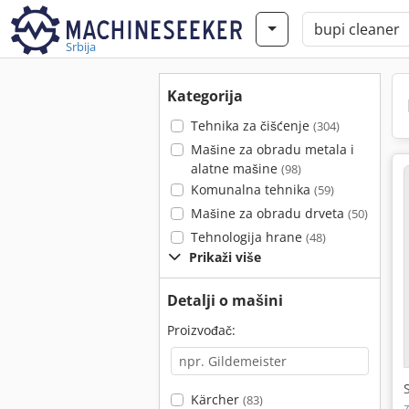
Srbija
Kategorija
Tehnika za čišćenje
(304)
Mašine za obradu metala i
alatne mašine
(98)
Komunalna tehnika
(59)
Mašine za obradu drveta
(50)
Tehnologija hrane
(48)
Prikaži više
Detalji o mašini
Proizvođač:
Kärcher
(83)