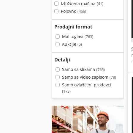
Izložbena mašina
(41)
Polovno
(466)
Prodajni format
Mali oglasi
(763)
Aukcije
(5)
Detalji
Samo sa slikama
(765)
Samo sa video zapisom
(78)
Samo ovlašćeni prodavci
(173)