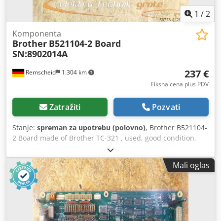
1
/
2
Komponenta
Brother
B521104-2 Board
SN:8902014A
237 €
Remscheid
1.304 km
Fiksna cena plus PDV
Zatražiti
Pozvati
Stanje:
spreman za upotrebu (polovno)
, Brother B521104-
2 Board made of Brother TC-321 , used, good condition,
100% functional Dsdei D Uk Hepfx Aqcowa
Mali oglas