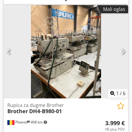
funkcionalnom Dwjdpsi D Ulkefx Aqcoa
Mali oglas
1
/
6
Rupica za dugme Brother
Brother
DH4-B980-01
3.999 €
Ploiesti
408 km
VB plus PDV