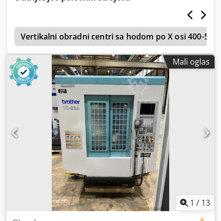
1
Vertikalni obradni centri sa hodom po X osi 400-59
Mali oglas
1
/
13