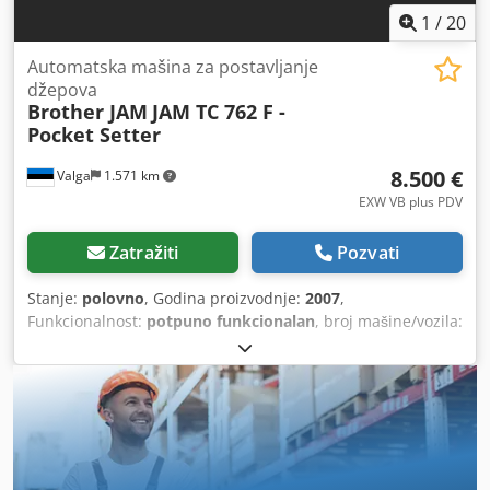
1
/
20
Automatska mašina za postavljanje
džepova
Brother JAM
JAM TC 762 F -
Pocket Setter
8.500 €
Valga
1.571 km
EXW VB plus PDV
Zatražiti
Pozvati
Stanje:
polovno
, Godina proizvodnje:
2007
,
Funkcionalnost:
potpuno funkcionalan
, broj mašine/vozila:
2795
, snaga servo motora:
750 W
, ulazni napon:
230 V
,
pneumatski priključak:
7 bar
, Na prodaju je
visokoperformansna automatizovana Brother šivaća linija,
opremljena JAM TC 762 F automacijskim modulom,
ponuđena kao kompletna industrijska radna stanica. Ovaj
sistem je posebno konstruisan za automatsko postavljanje
džepova i visokoprecizne šivaće procese, što ga čini