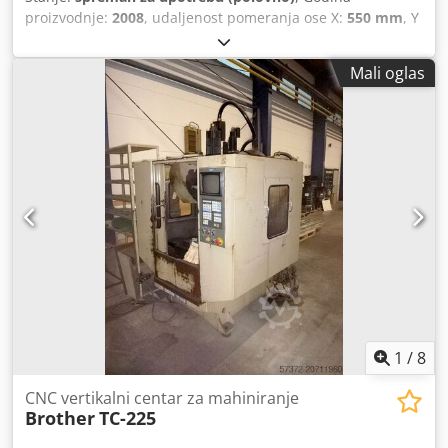
proizvodnje:
2008
, udaljenost pomeranja ose X:
550 mm
, Y
osa hod:
400 mm
, radni hod Z-ose:
415 mm
, brzina
vretena (maks.):
20.000 o/min
, broj osovina:
4
, Ova 4-osna
Mali oglas
Brother TC-32BN QT mašina proizvedena je 2008. godine i
opremljena je Brother B00 upravljačem, hodom X ose od
550 mm, hodom Y ose od 400 mm i hodom Z ose od 415
mm. Mašina ima brze hodove do 70 m/min, brzinu vretena
do 20.000 o/min i magacin alata sa 40 pozicija. Iskoristite
priliku da kupite ovo vertikalno obradno centar Brother TC-
32BN QT. Kontaktirajte nas za više informacija o ovoj
mašini. • Rastojanje između stola i nosa vretena: 645 mm •
Dimenzije stola: 425 × 600 mm • Kapacitet magacina alata:
40 pozicija • Spindle override Dodatna oprema Djdpfex D
Rdrjx Aqcjwa • 2 × Lehmann 4-osne stolove sa zadnjom
podrškom • Transporter strugotine
1
/
8
CNC vertikalni centar za mahiniranje
Brother
TC-225