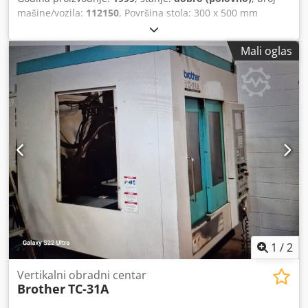
mašine/vozila:
112150
, Površina stola: 300 x 500 mm
Putovanja x / y / z: 420/300/250 mm Vreteno: BT 30 Dsdpfef
Sainjx Aqcewa mali / veliki udaljeni sto / vreteno: Brzine
Mali oglas
vretena: oko 10 - 10000 rpm Ознаке: approx. 5 - 10000 mm
/ min Brzi traverse: x u. y / z 25/20 m / min Vreteno: 7 kW
electr. Veza: 400 V, oko 9 kVA kW Potreban prostor: 2500 x
1500 x 1450 mm Težina: oko 2800 kg
1
/
2
Vertikalni obradni centar
Brother
TC-31A