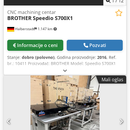
1
/
12
CNC machining centar
BROTHER
Speedio S700X1
Halberstadt
1.147 km
Informacije o ceni
Pozvati
Stanje:
dobro (polovno)
, Godina proizvodnje:
2016
, Ref.
br.: 10411 Proizvođač: BROTHER Model: Speedio S700X1
Godina proizvodnje: 2016 Tip upravljanja: CNC upravljanje
Upravljačka jedinica: BROTHER CNC Lokacija skladišta:
Mali oglas
Halberstadt Zemlja porekla: Nemačka X osa hod: 700 mm Y
osa hod: 400 mm Z osa hod: 300 mm Pogonska snaga
glavnog vretena: 15,4 kW Opseg obrtaja glavnog vretena:
16 - 16.000 obrtaja/min Radna površina stola: 800 x 400
mm Razmak vreteno/stol: 180 - 480 mm Opterećenje stola:
300 kg Maks. težina alata: 25 kg Maks. dužina alata: 250
mm Maks. prečnik alata: 110 mm Vreme izmene alata: 0,8 s
Vrsta prihvata alata: BT 30 Magacin alata: 21 kom. Brzina