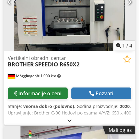
Težina mašine: 2.250 [kg] SATI MAŠINE - Radno vreme :
9070 [bst.] PRIBOR - Kontrola: BRAT AKSNUMKS -
Elektronski ručni točak - Interfejs: RS232 - Radni predmet
sonda uređaja: Renishav OMP 60 - 4. osa: LEHMANN sans
variateur -Transporter - Rezervoar za rashladnu tečnost -
Unutrašnje snabdevanje rashladne tečnosti (IKZ): 70 [bara]
- Ekstrakcija naftne magle: AAF Astrosta - Električni
1
/
4
transformator - Držači za alat : 42
Vertikalni obradni centar
BROTHER
SPEEDIO R650X2
Mögglingen
1.000 km
Informacije o ceni
Pozvati
Stanje:
veoma dobro (polovno)
, Godina proizvodnje:
2020
,
Upravljanje: Brother C-00 Hodovi po osama X/Y/Z: 650 x 400
x 435 mm Dvostruki menjač paleta: 800 x 400 mm Brzina
rotacije vretena: 16.000 min-1 Magazin za alate za 40 alata,
Mali oglas
BT 30 Pritisak rashladne tečnosti: 70 bar Djdpfx Aqszlb
Ecjcswa 3D-sonda za merenje: OMP 40 Elektronsko ručno