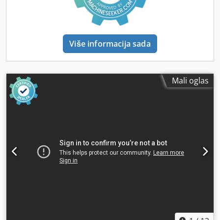
Brother S1000X1 koji nudimo na prodaju. Kontaktirajte nas
za više informacija. • Upravljanje: Brother CNC C00, 12,1-
inčni LCD u boji • Radni sto: 1.100 x 500 mm; visina od tla
810 mm • Vreteno: udaljenost od vrha vretena do stola
Više informacija sada
180–480 mm; prihvat alata MAS BT30; povratni vijak MAS
P30T-1 • Brzine pomaka: brzo pomeranje (X/Y/Z) 50 / 50 / 56
m/min; radno 1–30 m/min; ubrzanje (X/Y/Z) 2 / 1,3 / 2,2 G •
ATC sistem izmene alata: 14 alata (opciono 21); maks.
Mali oglas
prečnik alata 110 mm; maks. dužina 250 mm; vreme
izmene alata 0,8 s; vreme alat-alat 1,4 s • Preciznost:
pozicioniranje mm; repetitivnost ±0,004 mm •
Elektrika/komprimovani vazduh: 380 V AC, trofazno;
komprimovani vazduh 0,4–0,6 MPa • Standardna oprema:
dovod rashladnog sredstva kroz vreteno; rigidno
narezivanje navoja; spiralna i konusna interpolacija;
menadžment trajanja alata; automatska kompenzacija
habanja alata; BI mod za visokopreciznu obradu (30
blokova unapred); AIII mod visokoprecizne obrade;
automatsko isključivanje; memorija programa 100 MB
Dwjdszdz T Ropfx Aqcja Tehnička specifikacija Konus
vretena: BT 30