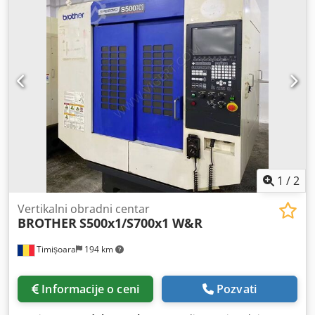
kolo Transportni sistem za strugotine
1
/
2
Vertikalni obradni centar
BROTHER
S500x1/S700x1 W&R
Timișoara
194 km
Informacije o ceni
Pozvati