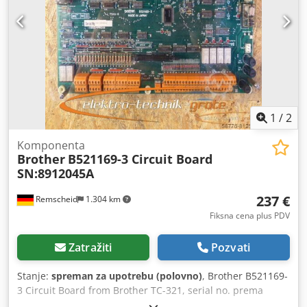
1
/
2
Komponenta
Brother
B521169-3 Circuit Board
SN:8912045A
237 €
Remscheid
1.304 km
Fiksna cena plus PDV
Zatražiti
Pozvati
Stanje:
spreman za upotrebu (polovno)
, Brother B521169-
3 Circuit Board from Brother TC-321, serial no. prema
fotografiji, korišćenoj, dobrom stanju očuvanja, 100%