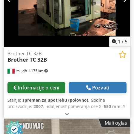
50/60 Hz Nazivna snaga: 16,0 kVA Maksimalna snaga: 32,0
bez garancije. Deo likvidacije fabrike MASI Jeans.
kVA OPREMA 2 palete
1
/
5
Brother TC 32B
Brother
TC 32B
Italija
1.175 km
Informacije o ceni
Pozvati
Stanje:
spreman za upotrebu (polovno)
, Godina
proizvodnje:
2007
, udaljenost pomeranja ose X:
550 mm
, Y
osa hod:
400 mm
, radni hod Z-ose:
415 mm
, proizvođač
kontrolera:
BROTHER
, ukupna visina:
2.360 mm
, nosivost
Mali oglas
stola:
200 kg
, ukupna težina:
4.600 kg
, brzina vretena
(maks.):
12.000 o/min
, Ovaj vertikalni obradni centar