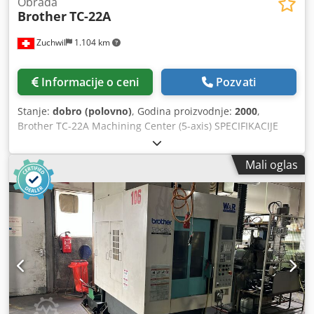
Obrada
Brother
TC-22A
Zuchwil
1.104 km
Informacije o ceni
Pozvati
Stanje:
dobro (polovno)
, Godina proizvodnje:
2000
,
Brother TC-22A Machining Center (5-axis) SPECIFIKACIJE
Broj osomaka: 5 X-osa: 500 mm Y-osa: 410 mm Djdpfxeq E
N Umj Aqcewa Z-osa: 610 mm Brzina vretena: 12.000 rpm
Mali oglas
Vreteno nosa: BT30 Broj menjača alata: 26 Vreme promene
alata: 0.7 sec Veličina stola: 650 x 400 mm Maksimalno
opterećenje: 200 kg Dimenzije i težina: Dimenzije: 1671 x
2846 x 2274 mm Težina: 2250 kg