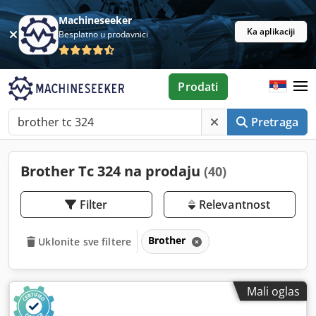
Machineseeker
Ka aplikaciji
Besplatno u prodavnici
Prodati
Pretraga
Brother Tc 324 na prodaju
(40)
Filter
Relevantnost
Brother
Uklonite sve filtere
Mali oglas