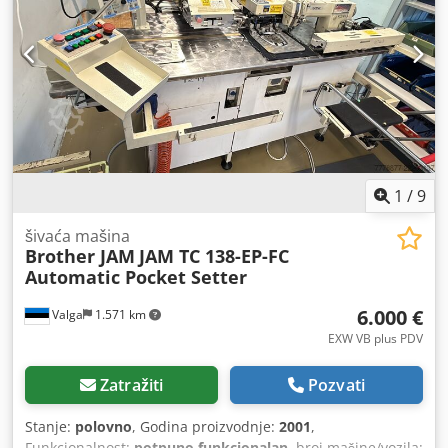
prilagođene mogućnosti finansiranja prema vašim
potrebama. Bilo da je riječ o avansu, plaćanju na rate ili
individualnim modelima finansiranja – zajedno ćemo
pronaći pravo rješenje za vas. Dwodpjyzpdbsfx Aqcea Na
zahtev preuzimamo kompletnu organizaciju transporta. Od
planiranja do pouzdane isporuke, brinemo se za nesmetan
i blagovremen proces, kako biste vi bili potpuno bezbrižni.
📞 Kontaktirajte nas za više informacija ili neobavezujuću
ponudu. Pružamo lično i stručno savjetovanje.
1
/
9
šivaća mašina
Brother JAM
JAM TC 138-EP-FC
Automatic Pocket Setter
6.000 €
Valga
1.571 km
EXW VB plus PDV
Zatražiti
Pozvati
Stanje:
polovno
, Godina proizvodnje:
2001
,
Funkcionalnost:
potpuno funkcionalan
, broj mašine/vozila: