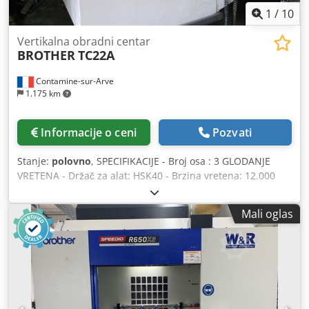
1
/
10
Vertikalna obradni centar
BROTHER
TC22A
Contamine-sur-Arve
1.175 km
Informacije o ceni
Pozvati
Stanje:
polovno
, SPECIFIKACIJE - Broj osa : 3 GLODANJE
VRETENA - Držač za alat: HSK40 - Brzina vretena: 12.000
[rpm] - Vreteno pogon snaga: 7.6 [kVA] LINEARNE OSE -
Putovanja Ks / I / Z ose: 500 / 410 / 610 [mm] MENJAČ
Mali oglas
ALATA - Tip menjač alata: Bras chargeur - Broj alata u
časopisu : 26 - Vreme promene alata: 0.7 [sec] STOL
Dedpouhbt Rsfx Aqcowa - Veličina stola: 650 k 400 [mm] -
Maks. opterećenje stola: 200 [kg] NAPAJANJE
ELEKTRIČNOM ENERGIJOM - Napon napajanja: 220 [V] -
Ukupna vožnja : 25 [kVA] TEŽINA I DIMENZIJE - Zahtev za
prostor: 1.640 k 2.100 [mm] - Visina mašine : 2.274 [mm] -