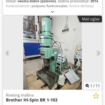
Stanje:
veoma dobro (polovno)
, Godina proizvodnje:
2014
,
Funkcionalnost:
potpuno funkcionalan
, brzina obrtanja
vretena (minimalna):
16.000 o/min
, snaga motora vretena:
5 W
, broj vretena:
3
, broj mjesta u izmjenjivaču alata:
21
,
Mali oglas
ulazni napon:
380 V
, 4 kom CNC Brother mod.
S500X1/S700X1. Godina proizvodnje 2014 1 KOM SA 3 OSE
1 KOM SA 4 OSE SA HIDRAULIČNOM STANICOM Dwedpfx
Aoyap R Doqcoa BEZ SISTEMA ZA FILTRACIJU ISPARAVANJA
1 KOM SA 4 OSE SA HIDRAULIČNOM STANICOM SA
SISTEMOM ZA FILTRACIJU ISPARAVANJA
1
/
11
Riveting mašina
Brother HI-Spin BR 1-103