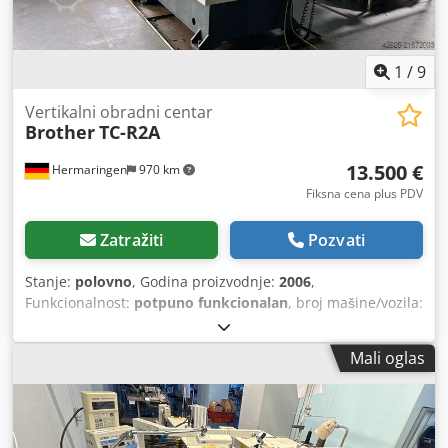
1
/
9
Vertikalni obradni centar
Brother
TC-R2A
13.500 €
Hermaringen
970 km
Fiksna cena plus PDV
Zatražiti
Pozvati
Stanje:
polovno
, Godina proizvodnje:
2006
,
Funkcionalnost:
potpuno funkcionalan
, broj mašine/vozila:
111849
, CNC obradni centar Brother TC-R2A Godina
proizvodnje: 2006, serijski broj 111849 Upravljanje: Brother
Mali oglas
Oprema: izmjenjivač alata sa 14 pozicija, prihvat vretena
BT-30 Hodovi: X: 420 mm (16,5 inča) Y: 320 mm (12,6 inča)
Z: 270 mm (10,6 inča) ----- Atraktivna ponuda – fleksibilno i
bez brige Pored visokokvalitetnog proizvoda, nudimo vam i