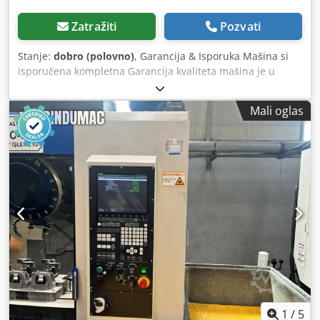
Zatražiti
Pozvati
Stanje:
dobro (polovno)
, Garancija & Isporuka Mašina si
isporučena kompletna Garancija kvaliteta mašina je u
potpunosti poverenica našeg tima profesionalnih
tehničara. Mašina je vrhunskog kvaliteta, preporučuje se
Mali oglas
za sve vrste radionica kao i za fabrike sa srednjom i
velikom proizvodnjom. Prilikom kupovine ove mašine imate
garanciju od 6 meseci i 5-godišnju poštansku garanciju.
SVETSKA ISPORUKA! Uvek imamo više od 1000 mašina na
lageru tako da svaki kupac može da bira između nekoliko
opcija. Sa preko 20 godina iskustva u tekstilnoj industriji i
preko 10.000 zadovoljnih kupaca, vodimo računa da vaši
planovi postanu uspešni biznisi! Dedpfx Aerrim Uoqcowa
1
/
5