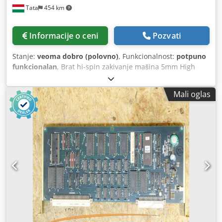
Tata
454 km
Informacije o ceni
Pozvati
Stanje:
veoma dobro (polovno)
, Funkcionalnost:
potpuno
funkcionalan
, Brat hi-spin zakivanje mašina 5mm High
Spin Tip: BR1-103 - Presovanje sposobnost (Meki čelik
zakovica) φ5 mm ili manje - Predenje glava: 20-40 mm -
Mali oglas
Rastojanje između stola i udarac: 60-180 mm - Veličina
radne površine stola: 310 k 180 mm -Opseg podešavanja
vremena obrade: 0.3-5 sekundi - Normalni pritisak: (Varira
u zavisnosti od uslova pritiska) 2-5 kg / cm2 Potrošnja
vazduha: Napajanje i motor Trofazni 200 V 0,2 kV 4-polni
Dwsdpswdwv Refx Aqcja Veličina mašine Širina 390 k
Dubina 510 k Visina 1000mm Težina mašine 95 kg