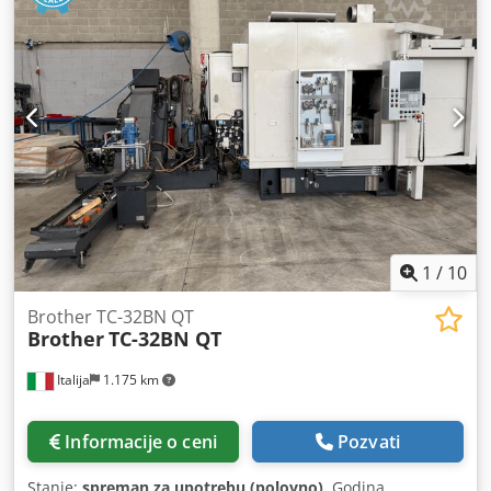
Brother TC 32B proizveden je 2007. godine u Japanu.
Opremljen Brother upravljačkom jedinicom, ova mašina
ima 3 + 1 osu i rotacioni sto. Njena BT30 vreteno može da
radi brzinom do 12.000 obrtaja u minuti. Dodpfx Asyi
Ehkeqcjwa Dodatna oprema • Transporter za strugotinu •
Daljinski upravljač • Kitagawa obrtna ploča Prednosti
mašine Tehničke prednosti mašine • 3 + 1 osa • Držač
alata: nasumično 26 pozicija • Brzi hod: 70-70-70 m/min •
Palete: 2 / 600 x 425 Dimenzije Dubina mašine: 3700 mm
1
/
10
Brother TC-32BN QT
Brother
TC-32BN QT
Italija
1.175 km
Informacije o ceni
Pozvati
Stanje:
spreman za upotrebu (polovno)
, Godina