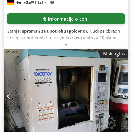
Nemačka
1.121 km
Informacije o ceni
Stanje:
spreman za upotrebu (polovno)
, Nudi se obradni
centar sa automatskim izmjenjivačem alata za 10 alata.
Površina stola X/Y: 600mm/300mm, hodovi X/Y/Z: cca
420mm/300mm/250mm, obrtaji vretena: 6000 o/min.
Mali oglas
Prihvat alata: BT30. Upravljanje: Brother CNC-400, težina
mašine: cca 2000kg, uključuje priručnik. Pregled moguć po
dogovoru. Dwodpjx Ecu Esfx Aqcsa