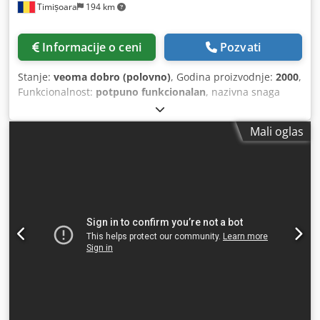
Timișoara
194 km
Informacije o ceni
Pozvati
Stanje:
veoma dobro (polovno)
, Godina proizvodnje:
2000
,
Funkcionalnost:
potpuno funkcionalan
, nazivna snaga
(prividna):
11 kVA
, broj vretena:
3
, ulazni napon:
380 V
,
CNC BROTHER TC - 31A 3 OSE Dedpfx Ajyh Rp Ioqcjwa
Mali oglas
ROTACIONA STOLICA SA HIDRAULIČKOM STANICOM BEZ
SISTEMA ZA FILTRACIJU ISPARAVANJA