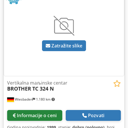
Zatražite slike
Vertikalna maљinske centar
BROTHER
TC 324 N
Wiesbaden
1.180 km
Informacije o ceni
Pozvati
Godina proizvodnje:
1999
, stanje:
dobro (polovno)
, broj