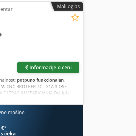
ULIČNOM STANICOM SA SISTEMOM ZA
Mali oglas
centar
Zatražite više slika
Informacije o ceni
onalnost:
potpuno funkcionalan
,
 V
, CNC BROTHER TC - 31A 3 OSE
FILTRACIJU ISPARAVANJA Dcjdpfx
vne mašine
 €
*
s čeka