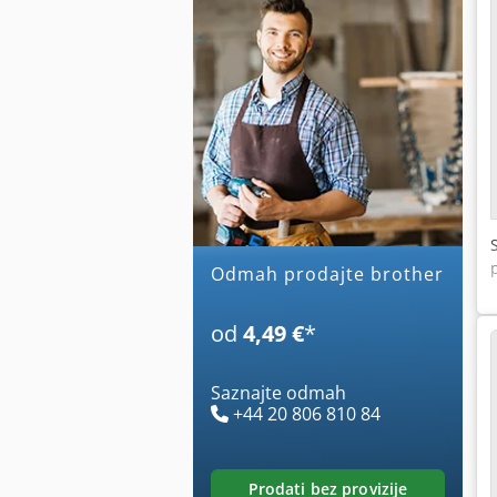
Odmah prodajte brother
od
4,49 €
*
Saznajte odmah
+44 20 806 810 84
prodati bez provizije