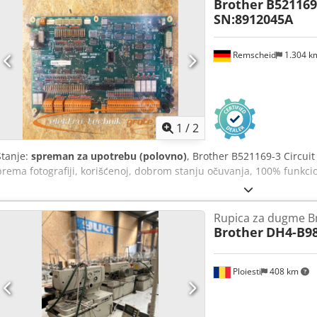
Brother
B521169
SN:8912045A
Remscheid
1.304 
1
/
2
Stanje:
spreman za upotrebu (polovno)
, Brother B521169-3 Circuit
prema fotografiji, korišćenoj, dobrom stanju očuvanja, 100% funkc
Rupica za dugme B
Brother
DH4-B98
Ploiesti
408 km