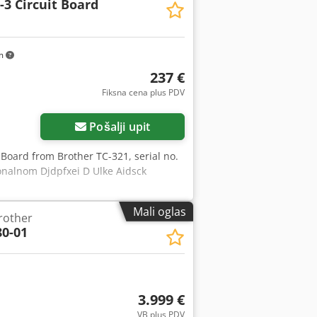
-3 Circuit Board
km
237 €
Fiksna cena plus PDV
Zatražite više slika
Pošalji upit
 Board from Brother TC-321, serial no.
ionalnom Djdpfxei D Ulke Aidsck
Mali oglas
rother
0-01
3.999 €
VB plus PDV