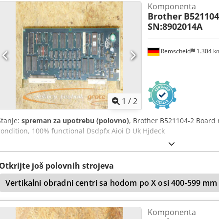
Komponenta
0,2 kV 4-polni Veličina mašine Širina 390 k Dubina 510 k Visina 1
Brother
B521104
SN:8902014A
Remscheid
1.304 
1
/
2
Stanje:
spreman za upotrebu (polovno)
, Brother B521104-2 Board 
condition, 100% functional Dsdpfx Aioi D Uk Hjdeck
Otkrijte još polovnih strojeva
Vertikalni obradni centri sa hodom po X osi 400-599 mm
Komponenta