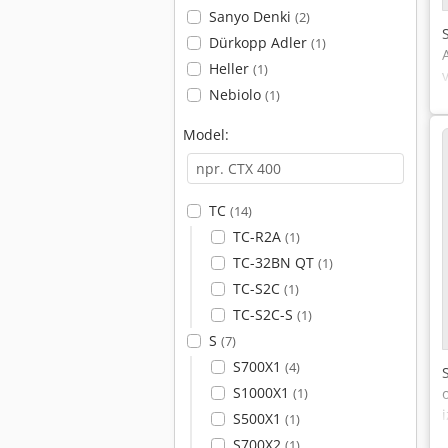
Sanyo Denki
(2)
Dürkopp Adler
(1)
Heller
(1)
Nebiolo
(1)
Model:
TC
(14)
TC-R2A
(1)
TC-32BN QT
(1)
TC-S2C
(1)
TC-S2C-S
(1)
S
(7)
S700X1
(4)
S1000X1
(1)
S500X1
(1)
S700X2
(1)