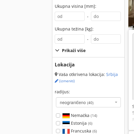
Ukupna visina [mm]:
-
Ukupna težina [kg]:
-
Prikaži više
Lokacija
Vaša otkrivena lokacija:
Srbija
(izmeniti)
radijus:
neograničeno
(40)
Nemačka
(14)
Estonija
(6)
Francuska
(6)