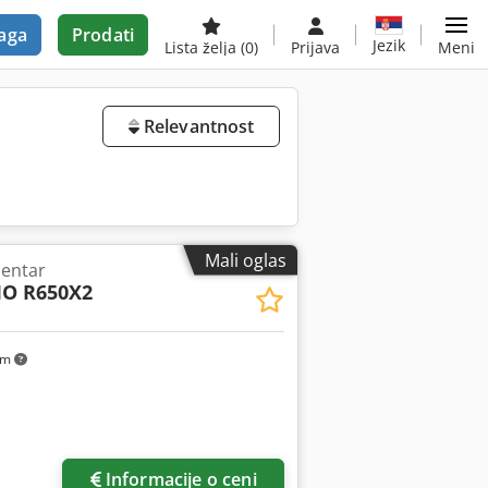
aga
Prodati
Jezik
Lista želja
(0)
Prijava
Meni
Relevantnost
Mali oglas
centar
IO R650X2
km
Informacije o ceni