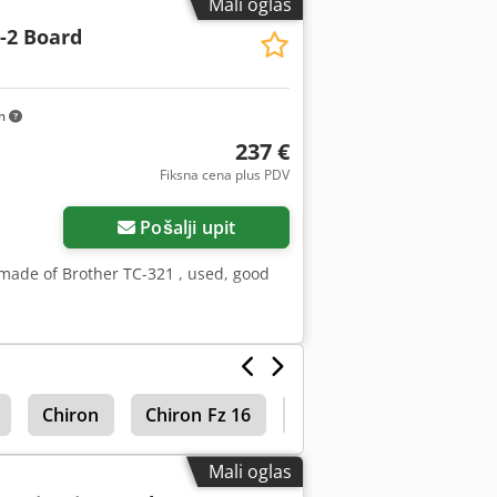
Mali oglas
000mm Težina mašine 95 kg
-2 Board
km
237 €
Fiksna cena plus PDV
Zatražite više slika
Pošalji upit
made of Brother TC-321 , used, good
Chiron
Chiron Fz 16
Vertikalni Cnc Maљins
Mali oglas