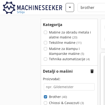
Srbija
Kategorija
Mašine za obradu metala i
alatne mašine
(20)
Tekstilne mašine
(11)
Mašine za štampu i
štamparske mašine
(5)
Tehnika automatizacije
(4)
Detalji o mašini
Proizvođač:
Brother
(40)
Chiossi & Cavazzuti
(3)