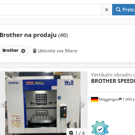
Pretr
Brother na prodaju
(40)
Brother
Uklonite sve filtere
Vertikalni obradni 
BROTHER
SPEED
Mögglingen
1.000 
1
/
4