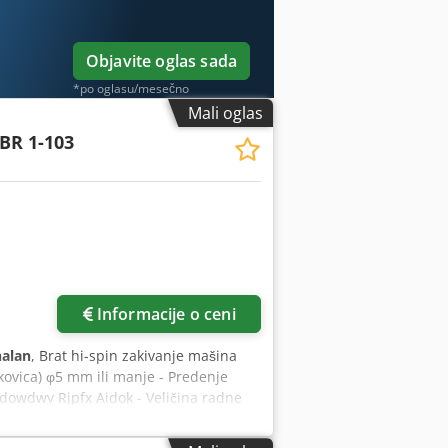
Objavite oglas sada
*po oglasu/mesečno
Mali oglas
 BR 1-103
Informacije o ceni
nalan
, Brat hi-spin zakivanje mašina
kovica) φ5 mm ili manje - Predenje
dowdwv Rjpfx Aidok - Veličina radne
.3-5 sekundi - Normalni pritisak:
uha: Napajanje i motor Trofazni 200 V