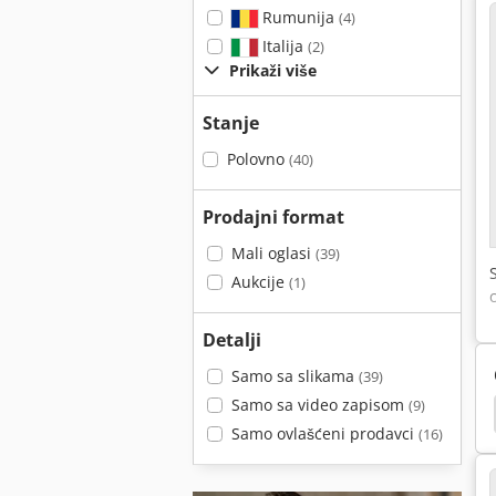
Rumunija
(4)
Italija
(2)
Prikaži više
Stanje
Polovno
(40)
Prodajni format
Mali oglasi
(39)
Aukcije
(1)
Detalji
Samo sa slikama
(39)
Samo sa video zapisom
(9)
dler
Adler 1217
Mašine Za Šivenje Orao 30 1
Samo ovlašćeni prodavci
(16)