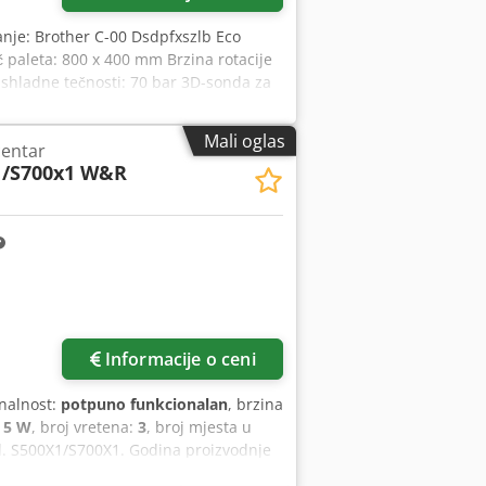
anje: Brother C-00 Dsdpfxszlb Eco
 paleta: 800 x 400 mm Brzina rotacije
rashladne tečnosti: 70 bar 3D-sonda za
gotine
Mali oglas
centar
1/S700x1 W&R
Zatražite više slika
Informacije o ceni
onalnost:
potpuno funkcionalan
, brzina
:
5 W
, broj vretena:
3
, broj mjesta u
. S500X1/S700X1. Godina proizvodnje
M BEZ SISTEMA ZA FILTRACIJU