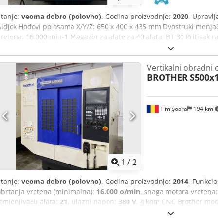
Stanje:
veoma dobro (polovno)
, Godina proizvodnje:
2020
, Upravlj
Aidjck Hodovi po osama X/Y/Z: 650 x 400 x 435 mm Dvostruki menjač
vretena: 16.000 min-1 Magazin za alate za 40 alata, BT 30 Pritisak 
merenje: OMP 40 Elektronsko ručno kolo Transportni sistem za stru
Vertikalni obradni 
BROTHER
S500x
Timișoara
194 km
1
/
2
Stanje:
veoma dobro (polovno)
, Godina proizvodnje:
2014
, Funkci
obrtanja vretena (minimalna):
16.000 o/min
, snaga motora vretena
izmjenjivaču alata:
21
, ulazni napon:
380 V
, 4 kom CNC Brother mod
2014 1 KOM SA 3 OSE 1 KOM SA 4 OSE SA HIDRAULIČNOM STANICO