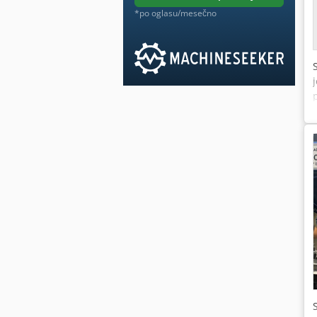
*po oglasu/mesečno