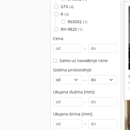
GTX
(4)
R
(3)
R650X2
(1)
RH-9820
(1)
Cena:
-
Samo uz navođenje cene
Godina proizvodnje:
-
Ukupna dužina [mm]:
-
Ukupna širina [mm]:
-