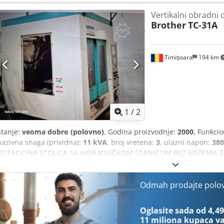
ISPARAVANJA Dcsdpfx Aeyap R Dsidsk 1 KOM SA 4 OSE SA HIDRA
Vertikalni obradni 
FILTRACIJU ISPARAVANJA
Brother
TC-31A
Timișoara
194 km
1
/
2
Stanje:
veoma dobro (polovno)
, Godina proizvodnje:
2000
, Funkci
nazivna snaga (prividna):
11 kVA
, broj vretena:
3
, ulazni napon:
380
ROTACIONA STOLICA SA HIDRAULIČKOM STANICOM BEZ SISTEMA ZA 
Aieyh Rp Iodok
Odmah prodajte polo
Oglasite sada od 4,49
11 miliona kupaca
va