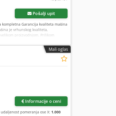
Pošalji upit
a kompletna Garancija kvaliteta mašina
šina je vrhunskog kvaliteta,
i velikom proizvodnjom. Prilikom
tansku garanciju. SVETSKA ISPORUKA!
 da bira između nekoliko opcija. Sa
Mali oglas
voljnih kupaca, vodimo računa da vaši
Informacije o ceni
, udaljenost pomeranja ose X:
1.000