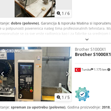
1
/
6
Stanje:
dobro (polovno)
, Garancija & Isporuka Mašina si isporučen
je u potpunosti poverenica našeg tima profesionalnih tehničara. Ma
preporučuje se za sve vrste radionica kao i za fabrike sa srednjom 
kupovine ove mašine imate garanciju od 6 meseci i 5-godišnju poš
Uvek imamo više od 1000 mašina na lageru tako da svaki kupac može
Brother S1000X1
preko 20 godina iskustva u tekstilnoj industriji i preko 10.000 zado
Brother
S1000X1
planovi postanu uspešni biznisi! Djdpfxsrrim Us Aideck
Turska
1.175 km
1
/
5
Stanje:
spreman za upotrebu (polovno)
, Godina proizvodnje:
2018