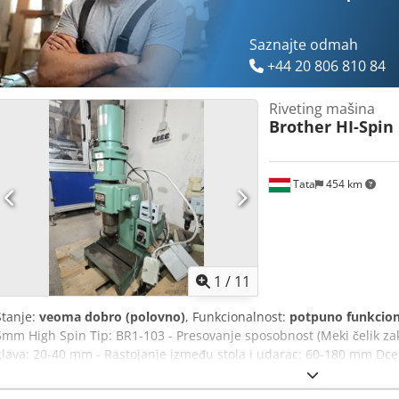
Saznajte odmah
+44 20 806 810 84
Riveting mašina
Brother HI-Spin
Tata
454 km
1
/
11
Stanje:
veoma dobro (polovno)
, Funkcionalnost:
potpuno funkcio
5mm High Spin Tip: BR1-103 - Presovanje sposobnost (Meki čelik za
glava: 20-40 mm - Rastojanje između stola i udarac: 60-180 mm Dce
površine stola: 310 k 180 mm -Opseg podešavanja vremena obrade: 0
(Varira u zavisnosti od uslova pritiska) 2-5 kg / cm2 Potrošnja vazd