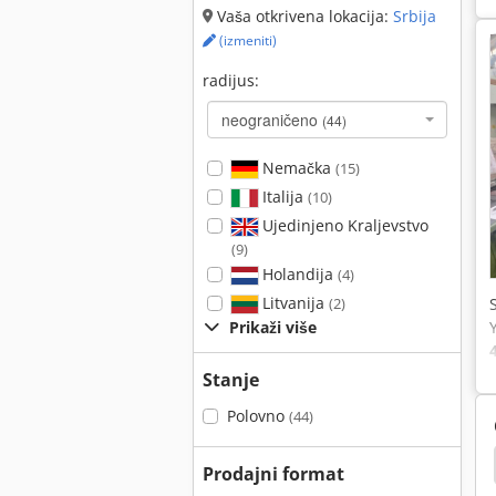
Vaša otkrivena lokacija:
Srbija
(izmeniti)
radijus:
neograničeno
(44)
Nemačka
(15)
Italija
(10)
Ujedinjeno Kraljevstvo
(9)
Holandija
(4)
Litvanija
(2)
Prikaži više
Stanje
Polovno
(44)
el Maho Fp3
Deckel Maho Heidenhain
Maho
Prodajni format