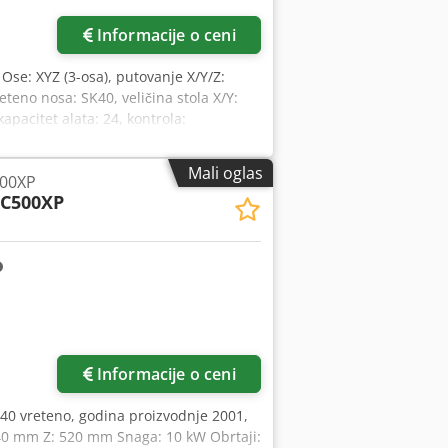
: 13 kW Broj obrtaja: 12000 o/min
lata Vreme zamene alata: 5,2 sekundi
Informacije o ceni
a hlađenje Automatsko centralno
ljanje: Heidenhain iTNC 530
, Ose: XYZ (3-osa), putovanje X/Y/Z:
20 kVA Pneumatika: pritisak vazduha 5,5
no nosa: SK40, veličina stola X/Y:
vretena: 9150 h Mašina je uglavnom
pacitet alata: 24, kontrola:
 vreteno u veoma dobrom stanju.
, težina: oko 5000kg. Codpstufb Iefx
1x stezna glava za elastične čaure OZ
Mali oglas
 6-25 1x prihvat za nož Chedpfjzbqx
00XP
C500XP
Informacije o ceni
 40 vreteno, godina proizvodnje 2001,
340 mm Z: 520 mm Snaga: 10 kW Obrtaji: