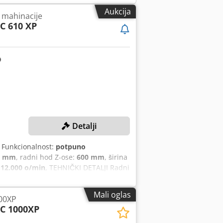
Aukcija
a mahinacije
C 610 XP
Detalji
, Funkcionalnost:
potpuno
0 mm
, radni hod Z-ose:
600 mm
, širina
:
12.000 o/min
, TEHNIČKI DETALJI Radni
i vretena - bezstupanjsko: 0–12.000
na stezne ploče stola: 900 × 500 mm
Mali oglas
00XP
zicija za alate u magacinu: 24 Chjdpfx
C 1000XP
aga: 22 kW Težina i dimenzije Težina
Strugačasti transporter strugotine