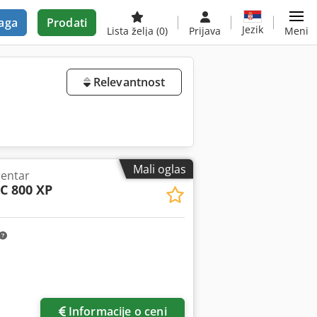
aga
Prodati
Jezik
Lista želja
(0)
Prijava
Meni
Relevantnost
Mali oglas
centar
C 800 XP
više slika
Informacije o ceni