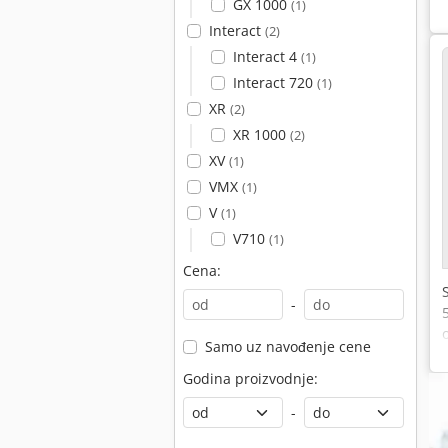
GX 1000
(1)
Interact
(2)
Interact 4
(1)
Interact 720
(1)
XR
(2)
XR 1000
(2)
XV
(1)
VMX
(1)
V
(1)
V710
(1)
Cena:
-
Samo uz navođenje cene
Godina proizvodnje:
-