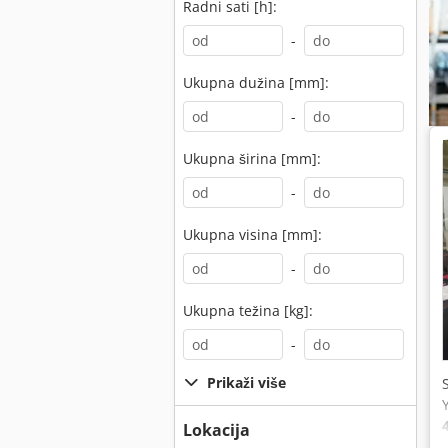
Radni sati [h]:
-
Ukupna dužina [mm]:
-
Ukupna širina [mm]:
-
Ukupna visina [mm]:
-
Ukupna težina [kg]:
-
Prikaži više
Lokacija