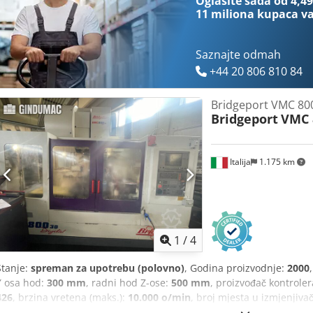
Oglasite sada od 4,49
11 miliona kupaca
va
Saznajte odmah
+44 20 806 810 84
Bridgeport VMC 80
Bridgeport
VMC 
Italija
1.175 km
1
/
4
Stanje:
spreman za upotrebu (polovno)
, Godina proizvodnje:
2000
Y osa hod:
300 mm
, radni hod Z-ose:
500 mm
, proizvođač kontrole
426
, brzina vretena (maks.):
10.000 o/min
, broj mjesta u izmjenjiva
Bridgeport VMC 800/30 proizvedena je 2000. godine. Ima hod od 80