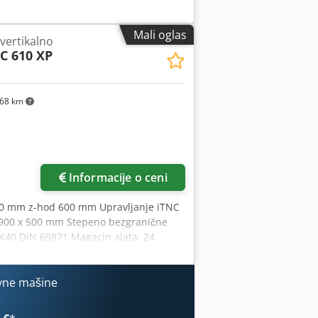
 Hod po X osi: 800 mm Hod po Y osi:
tacije: 0–10.000 o/min Regulacija
Mali oglas
vertikalno
cinu: 20 DETALJI O MAŠINI Upravljački
C 610 XP
OPREMA Čvrsta rotirajuća ploča
atima i unutrašnjim osvetljenjem
ađenje sa pojačanom pumpom Pritisak
otrebu
68 km
Informacije o ceni
00 mm z-hod 600 mm Upravljanje iTNC
 900 x 500 mm Stepeno bezgranične
SK40 DIN 69871 Magacin alata: 24
tor oko 5,3 x 3,5 x 3,5 m Transporter
mpa visokog pritiska Grundfoss tip
vne mašine