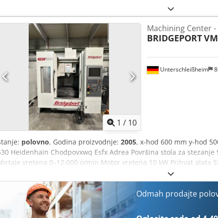
garantovana prodaja po najvišoj ponudi! TEHNIČKE KARAKTERISTIKE
500 mm Hod po Z osi: 500 mm Chjdpezmryyjfx Adrja Opseg brzine ro
Machining Center - 
brzine rotacije: kontinuirana Držač alata: SK 40 Broj mesta u maga
BRIDGEPORT
VM
sistem: Heidenhain TNC 410 Površina za stezanje: 1.000 × 500 mm 
Vertikalni menjač alata Kabina sa potpunom zaštitom sa kliznim vr
Različiti držači alata SK 40 Elektronsko ručno točkić Sistem za hl
rashladnog sredstva: 20 bar Transporter strugotine Uputstvo za up
Unterschleißheim
8
1
/
10
Stanje:
polovno
, Godina proizvodnje:
2005
, x-hod 600 mm y-hod 5
530 Heidenhain Chodpovxwq Esfx Adrea Površina stola za stezanje
obrtaje vretena 0–12.000 o/min Motor vretena 10 kW Prihvat alata 
Ukupna potrebna snaga 22 kW Težina mašine oko 6,4 t Potreban pros
strugotine strugalica Sistem za hlađenje 3 pumpe / filter patron Pu
CRK2-220/22 A-W-A-AUUV
Odmah prodajte polo