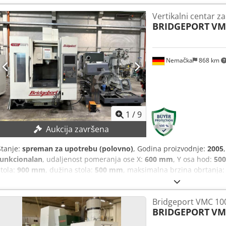
Vertikalni centar z
BRIDGEPORT
VM
Nemačka
868 km
1
/
9
Aukcija završena
Stanje:
spreman za upotrebu (polovno)
, Godina proizvodnje:
2005
funkcionalan
, udaljenost pomeranja ose X:
600 mm
, Y osa hod:
50
stola:
900 mm
, dužina stola:
500 mm
, maksimalna brzina obrtanja
hodovi x-hod: 600 mm y-hod: 500 mm z-hod: 600 mm Vreteno Obrtaj
o/min Motor vretena: 10 kW držač alata: SK40 DIN 69871 Sto Površi
Bridgeport VMC 10
Upravljanje Upravljanje: iTNC 530 Heidenhain Magacin alata Broj po
BRIDGEPORT
VM
Aswynrzjdrea DETALJI MAŠINE Električni podaci Ukupna potrebna sn
mašine: oko 6,4 t Potrebna površina: oko 5,3 × 3,5 × 3,5 m OPREMA 