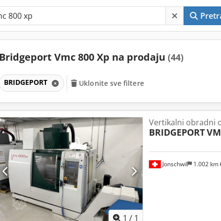
Pretr
Bridgeport Vmc 800 Xp na prodaju
(44)
BRIDGEPORT
Uklonite sve filtere
Vertikalni obradni 
BRIDGEPORT
VM
Jonschwil
1.002 km
Zatražite 
1
/
1