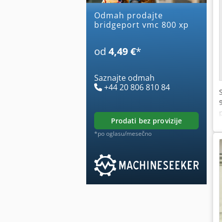
Odmah prodajte
bridgeport vmc 800 xp
od
4,49 €
*
Saznajte odmah
+44 20 806 810 84
prodati bez provizije
*po oglasu/mesečno