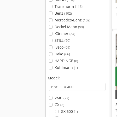
Transnorm
(113)
Benz
(102)
Mercedes-Benz
(102)
Deckel Maho
(99)
Kärcher
(84)
STILL
(70)
Iveco
(69)
Hako
(66)
HARDINGE
(8)
Kuhlmann
(1)
Model:
VMC
(27)
GX
(3)
GX 600
(1)