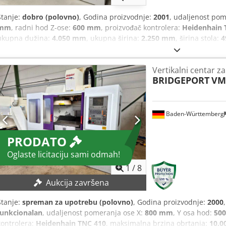
Stanje:
dobro (polovno)
, Godina proizvodnje:
2001
, udaljenost pom
mm
, radni hod Z-ose:
600 mm
, proizvođač kontrolera:
Heidenhain 
ukupna dužina:
4.050 mm
, ukupna širina:
2.250 mm
, širina stola:
4
nosivost stola:
750 kg
, ukupna težina:
4.200 kg
, brzina obrtanja vr
vretena (maks.):
12.000 o/min
, dovod rashladne tečnosti:
20 bar
, u
Vertikalni centar z
vretena:
665 mm
, snaga motora vretena:
13.000 W
, vreteno nosa:
S
BRIDGEPORT
VM
beskonačno promenljiv, transportna traka za strugotinu
, Radni 
HEIDENHAIN TNC 426, snaga vretena 13 kW, obrtaji 5-12.000 o/min, 
mm, maksimalno opterećenje stola 750 kg, magazin alata sa 30 me
oko 4200 kg, oprema: Renishaw OMP 60 merni taster, unutrašnje hlađ
Baden-Württemberg
priručnici za operatera. Chsdpfozblfgex Adrea
PRODATO
Oglaste licitaciju sami odmah!
1
/
8
Aukcija završena
Stanje:
spreman za upotrebu (polovno)
, Godina proizvodnje:
2000
funkcionalan
, udaljenost pomeranja ose X:
800 mm
, Y osa hod:
50
kontrolera:
Heidenhain TNC 410
, maksimalna brzina obrtanja:
10.0