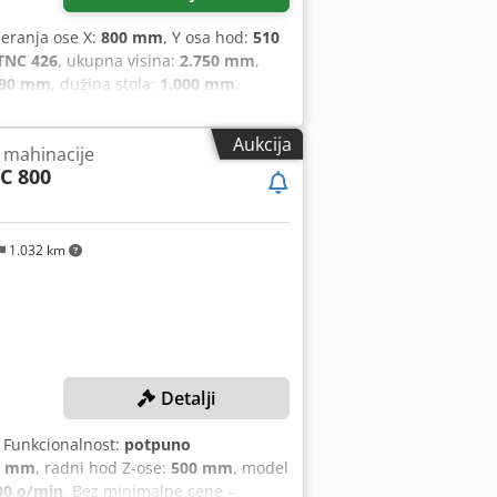
eranja ose X:
800 mm
, Y osa hod:
510
TNC 426
, ukupna visina:
2.750 mm
,
90 mm
, dužina stola:
1.000 mm
,
etena (minimalna):
5 o/min
, brzina
daljenost od središta stola do nosa
Aukcija
a mahinacije
K40
, Oprema:
broj obrtaja
C 800
hod X/Y/Z 800/510/600 mm, upravljanje
konus SK40, veličina stola 490x1000
sta, dimenzije 4050x2250x2750 mm,
enje IKZ 20 bar, držači alata,
1.032 km
Detalji
, Funkcionalnost:
potpuno
0 mm
, radni hod Z-ose:
500 mm
, model
00 o/min
, Bez minimalne cene –