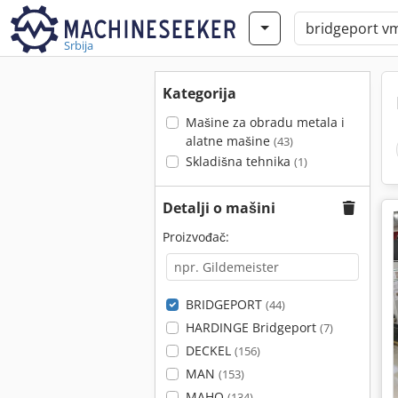
Srbija
Kategorija
Mašine za obradu metala i
alatne mašine
(43)
Skladišna tehnika
(1)
Detalji o mašini
Proizvođač:
BRIDGEPORT
(44)
HARDINGE Bridgeport
(7)
DECKEL
(156)
MAN
(153)
MAHO
(134)