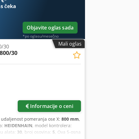
 €
*
s čeka
Objavite oglas sada
*po oglasu/mesečno
Mali oglas
0/30
800/30
Informacije o ceni
, udaljenost pomeranja ose X:
800 mm
,
ra:
HEIDENHAIN
, model kontrolera:
ču alata:
30
, broj osovina:
5
, Ova 5-osna
0 mm u X osi, 300 mm u Y osi i 500 mm