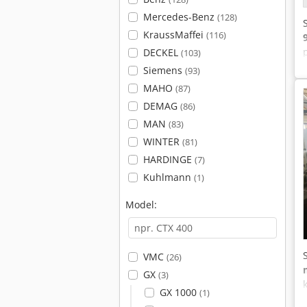
Mercedes-Benz
(128)
KraussMaffei
(116)
DECKEL
(103)
Siemens
(93)
MAHO
(87)
DEMAG
(86)
MAN
(83)
WINTER
(81)
HARDINGE
(7)
Kuhlmann
(1)
Model:
VMC
(26)
GX
(3)
GX 1000
(1)