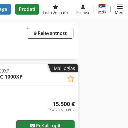
aga
Prodati
Jezik
Lista želja
(0)
Prijava
Meni
Relevantnost
Mali oglas
00XP
C 1000XP
15.500 €
EXW VB plus PDV
Pošalji upit