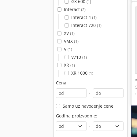
GX 600
(1)
Interact
(2)
Interact 4
(1)
Interact 720
(1)
XV
(1)
VMX
(1)
V
(1)
V710
(1)
XR
(1)
XR 1000
(1)
Cena:
-
Samo uz navođenje cene
Godina proizvodnje:
-