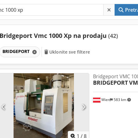
Pretr
Bridgeport Vmc 1000 Xp na prodaju
(42)
BRIDGEPORT
Uklonite sve filtere
Bridgeport VMC 10
BRIDGEPORT
VM
Wien
583 km
1
/
8