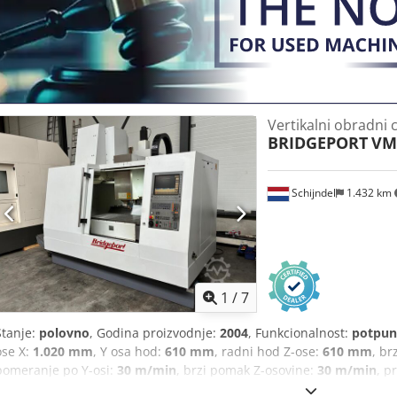
Vertikalni obradni 
BRIDGEPORT
VM
Schijndel
1.432 km
1
/
7
Stanje:
polovno
, Godina proizvodnje:
2004
, Funkcionalnost:
potpun
ose X:
1.020 mm
, Y osa hod:
610 mm
, radni hod Z-ose:
610 mm
, br
pomeranje po Y-osi:
30 m/min
, brzi pomak Z-osovine:
30 m/min
, p
model kontrolera:
iTNC530
, ukupna visina:
2.690 mm
, ukupna duži