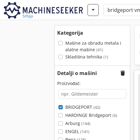
Srbija
Kategorija
Mašine za obradu metala i
alatne mašine
(41)
Skladišna tehnika
(1)
Detalji o mašini
Proizvođač:
BRIDGEPORT
(42)
HARDINGE Bridgeport
(6)
Arburg
(144)
ENGEL
(141)
Benz
(128)