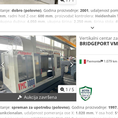
1
/
1
Stanje:
dobro (polovno)
, Godina proizvodnje:
2001
, udaljenost pom
mm
, radni hod Z-ose:
600 mm
, proizvođač kontrolera:
Heidenhain 
ukupna dužina:
4.050 mm
, ukupna širina:
2.250 mm
, širina stola:
4
nosivost stola:
750 kg
, ukupna težina:
4.200 kg
, brzina obrtanja vr
vretena (maks.):
12.000 o/min
, dovod rashladne tečnosti:
20 bar
, u
Vertikalni centar z
vretena:
665 mm
, snaga motora vretena:
13.000 W
, vreteno nosa:
S
BRIDGEPORT
VMC
beskonačno promenljiv, transportna traka za strugotinu
, Radni 
HEIDENHAIN TNC 426, snaga vretena 13 kW, obrtaji 5-12.000 o/min, 
mm, maksimalno opterećenje stola 750 kg, magazin alata sa 30 me
oko 4200 kg, oprema: Renishaw OMP 60 merni taster, unutrašnje hlađ
Piemonte
1.079 km
priručnici za operatera. Dsdpfx Akszblfgobokr
1
/
5
Aukcija završena
Stanje:
spreman za upotrebu (polovno)
, Godina proizvodnje:
1997
funkcionalan
, udaljenost pomeranja ose X:
1.020 mm
, Y osa hod:
5