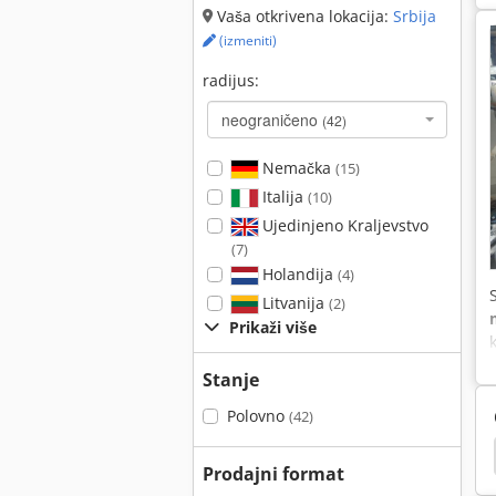
Vaša otkrivena lokacija:
Srbija
(izmeniti)
radijus:
neograničeno
(42)
Nemačka
(15)
Italija
(10)
Ujedinjeno Kraljevstvo
(7)
Holandija
(4)
Litvanija
(2)
Prikaži više
Stanje
Polovno
(42)
Vertikalni Miling
Vertikalni Cnc Maљinske Centar
Prodajni format