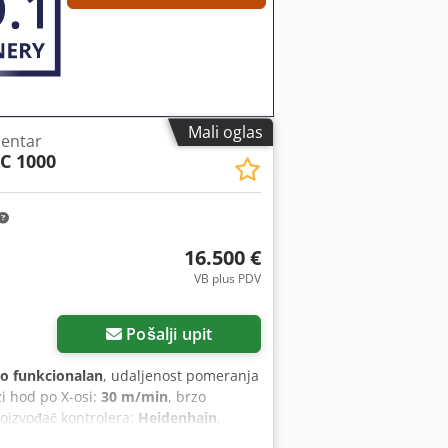
Mali oglas
centar
C 1000
16.500 €
VB plus PDV
Pošalji upit
o funkcionalan
, udaljenost pomeranja
zi hod po X-osi:
30 m/min
, brzo
roizvođač kontrolera:
Heidenhain
,
na:
2.830 mm
, ukupna širina:
2.340