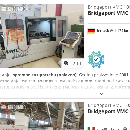
200ZA (200 mm) Dkedpfozf Iqrsx Akber • Nikken interfejs za 4./5. os
Bridgeport VMC 10
Bridgeport
VMC 
Nemačka
1.175 km
1
/
11
Stanje:
spreman za upotrebu (polovno)
, Godina proizvodnje:
2001
pomeranja ose X:
1.020 mm
, Y osa hod:
610 mm
, radni hod Z-ose:
HEIDENHAIN
, model kontrolera:
TNC 410
, ukupna visina:
2.700 m
4.200 kg
, brzina vretena (maks.):
6.000 o/min
, snaga motora vreten
osovina:
3
, Ova troosovinska Bridgeport VMC 1000 22 mašina je pro
Bridgeport VMC 10
prostor sa hodom po X osi od 1020 mm, hodom po Y osi od 610 mm
Bridgeport
VMC 
poseduje robusnu radnu površinu dimenzija 1150 x 580 mm, sa ma
kg. Ako tražite visokokvalitetne mogućnosti obrade, razmotrite vert
1000 22 koji nudimo na prodaju. Kontaktirajte nas za dodatne inform
Italija
1.175 km
žlebova; veličina T-žleba 18 mm • Obrtni moment vretena do 110 Nm