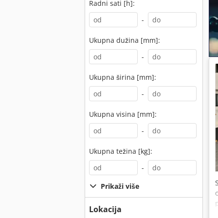
Radni sati [h]:
-
Ukupna dužina [mm]:
-
Ukupna širina [mm]:
-
Ukupna visina [mm]:
-
Ukupna težina [kg]:
-
Prikaži više
Lokacija