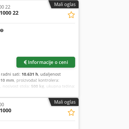
u Tehnička specifikacija: Konus: BT 40
Mali oglas
00 22
1000 22
Informacije o ceni
, radni sati:
10.631 h
, udaljenost
610 mm
, proizvođač kontrolera:
m
, nosivost stola:
500 kg
, ukupna težina:
a:
13.000 W
, težina alata:
7.000 g
, broj
izvedena 2001. godine. Ima radni
Mali oglas
00
 i hodom po Z osi od 610 mm. Mašina
1000
ksimalnim opterećenjem stola od 500
ikalni obradni centar Bridgeport VMC
acije. • Sto: 1150 x 580 mm; 5 T-
 • Držač alata: SK 40 DIN 69871;