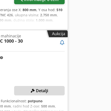
eranja ose X:
800 mm
, Y osa hod:
510
TNC 426
, ukupna visina:
2.750 mm
,
90 mm
, dužina stola:
1.000 mm
,
etena (minimalna):
5 o/min
, brzina
daljenost od središta stola do nosa
Aukcija
a mahinacije
K40
, Oprema:
broj obrtaja
 1000 - 30
hod X/Y/Z 800/510/600 mm, upravljanje
konus SK40, veličina stola 490x1000
sta, dimenzije 4050x2250x2750 mm,
enje IKZ 20 bar, držači alata,
Detalji
, Funkcionalnost:
potpuno
10 mm
, radni hod Z-ose:
500 mm
,